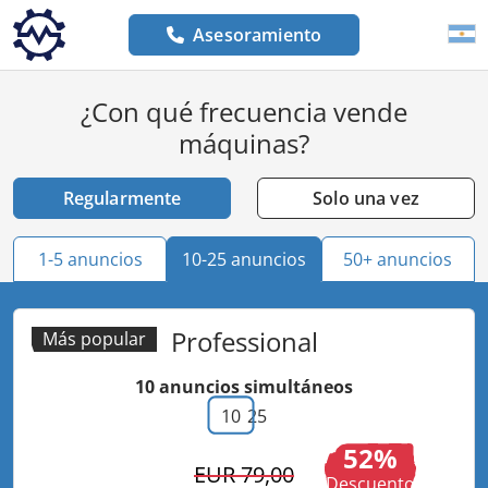
Asesoramiento
¿Con qué frecuencia vende
máquinas?
Regularmente
Solo una vez
1-5 anuncios
10-25 anuncios
50+ anuncios
Professional
Más popular
10
anuncios simultáneos
10
25
52
EUR 79,00
Descuento