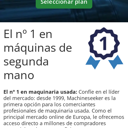
Seleccionar plan
El nº 1 en
Sistema de descuento en las tarifas Standard,
Professional y Premium
máquinas de
segunda
mano
1 anuncio
2
3
5
anuncios
anuncios
anuncios
13%
18%
24%
37%
Descuento
El nº 1 en maquinaria usada:
Confíe en el líder
Descuento
Descuento
Descuento
del mercado: desde 1999, Machineseeker es la
primera opción para los comerciantes
profesionales de maquinaria usada. Como el
EUR 69,00
EUR 64,50
EUR 59,66
EUR 49,80
principal mercado online de Europa, le ofrecemos
Anuncio /
Anuncio /
Anuncio /
Anuncio /
mes
mes
mes
mes
acceso directo a millones de compradores