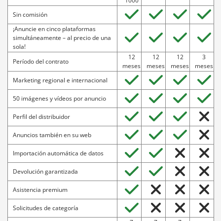
1000
Así despierta el interés de compradores
Sin comisión
potenciales y aumenta sus posibilidades de venta.
¡Anuncie en cinco plataformas
simultáneamente – al precio de una
sola!
Perfil del distribuidor
12
12
12
3
Período del contrato
meses
meses
meses
meses
Premium
Professional
Standard
Marketing regional e internacional
Aparición exclusiva:
Le ofrecemos un área propia
en nuestro sitio web. Aquí, los interesados
50 imágenes y vídeos por anuncio
encontrarán un resumen de sus anuncios, así
Perfil del distribuidor
como información y opciones de contacto de su
empresa.
Anuncios también en su web
Importación automática de datos
Anuncios también en su web
Devolución garantizada
Premium
Professional
Standard
Asistencia premium
Integración muy sencilla:
Añade tus anuncios sin
problemas a su sitio web usando iFrame. Esto
Solicitudes de categoría
significa que todos los anuncios publicados en