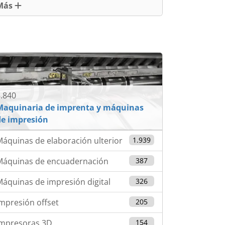
Más
.840
Maquinaria de imprenta y máquinas
de impresión
áquinas de elaboración ulterior
1.939
Máquinas de encuadernación
387
áquinas de impresión digital
326
mpresión offset
205
Impresoras 3D
154