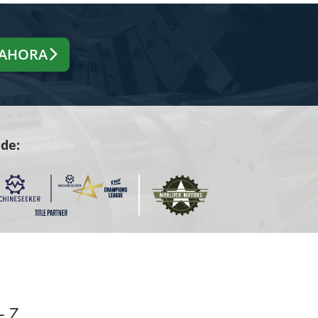
 AHORA
 de:
- Z