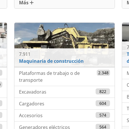
Más
7
7.911
T
Maquinaria de construcción
2
Plataformas de trabajo o de
2.348
M
transporte
9
C
Excavadoras
822
1
Cargadores
604
T
Accesorios
574
S
Generadores eléctricos
564