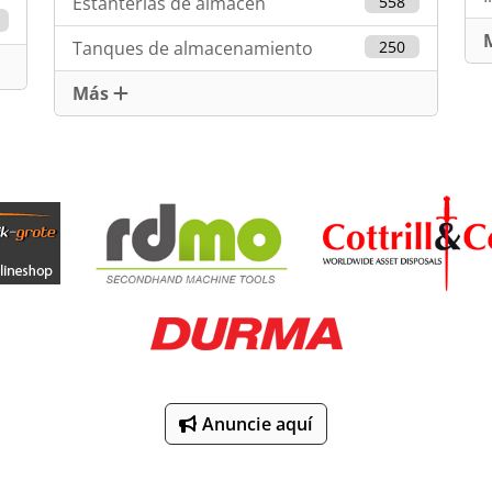
Estanterías de almacén
558
Tanques de almacenamiento
250
Más
Anuncie aquí