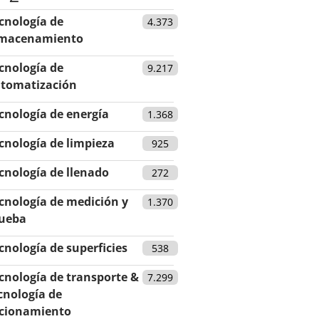
cnología de
4.373
macenamiento
cnología de
9.217
tomatización
cnología de energía
1.368
cnología de limpieza
925
cnología de llenado
272
cnología de medición y
1.370
ueba
cnología de superficies
538
cnología de transporte &
7.299
cnología de
cionamiento