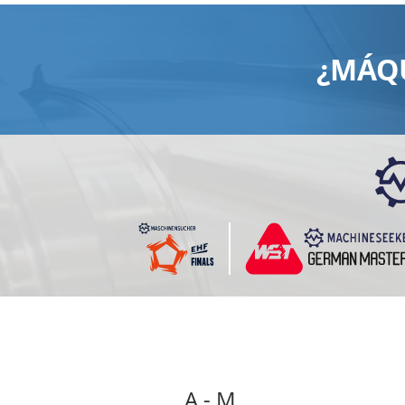
¿MÁQ
A - M