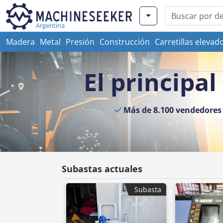
Argentina
Madera
Metal
Presión
Construcción
Carretillas elevad
El principa
Más de 8.100 vendedores
Subastas actuales
Subasta