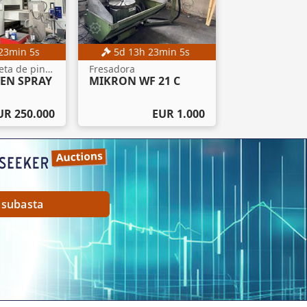
23
min
3
s
5
d
13
h
23
min
3
s
Planta completa de pintura
Fresadora
VEN SPRAY
MIKRON WF 21 C
UR 250.000
EUR 1.000
 subasta