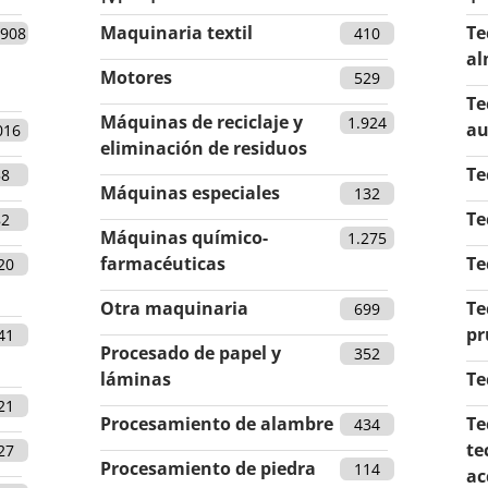
Maquinaria textil
Te
.908
410
al
Motores
529
Te
Máquinas de reciclaje y
1.924
au
016
eliminación de residuos
Te
58
Máquinas especiales
132
Te
82
Máquinas químico-
1.275
farmacéuticas
Te
20
Otra maquinaria
Te
699
pr
41
Procesado de papel y
352
láminas
Te
21
Procesamiento de alambre
Te
434
te
27
Procesamiento de piedra
114
ac