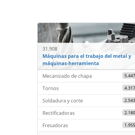
EUR 7.500
31.908
Máquinas para el trabajo del metal y
máquinas-herramienta
Mecanizado de chapa
5.44
Tornos
4.31
Soldadura y corte
2.54
Rectificadoras
2.18
Fresadoras
1.95