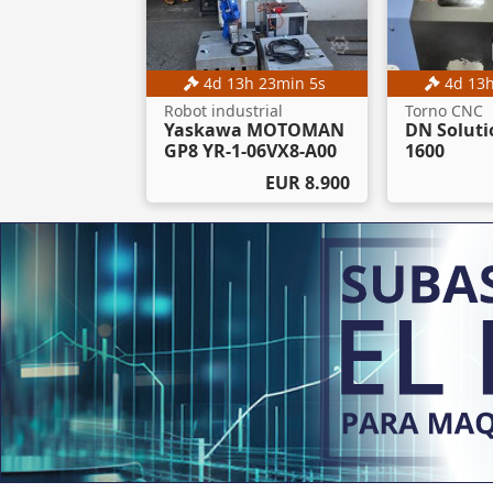
4
d
13
h
23
min
3
s
4
d
13
Robot industrial
Torno CNC
Yaskawa MOTOMAN
DN Soluti
GP8 YR-1-06VX8-A00
1600
EUR 8.900
Subasta
5
d
13
h
23
min
3
s
Carretilla elevadora
Linde E16-02