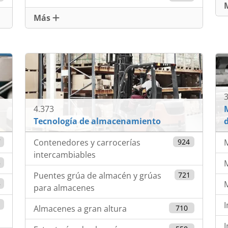
Más
3
4.373
Tecnología de almacenamiento
7
Contenedores y carrocerías
924
M
intercambiables
3
Puentes grúa de almacén y grúas
721
5
M
para almacenes
I
Almacenes a gran altura
710