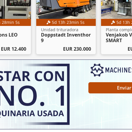
h
28
min
3
s
5
d
13
h
23
min
3
s
5
d
13
h
Unidad trituradora
ons LEO
Doppstadt Inventhor
Venjakob 
9
SMART
EUR 12.400
EUR 230.000
E
Enviar