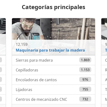
Categorías principales
12.159
9
Maquinaria para trabajar la madera
7
Sierras para madera
1.869
C
7
Cepilladoras
1.153
3
Encoladoras de cantos
976
A
0
Lijadoras
755
T
5
Centros de mecanizado CNC
732