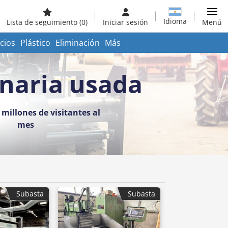
Idioma
Lista de seguimiento
(0)
Iniciar sesión
Menú
cios
Plástico
Eliminación
Más
inaria usada
millones de visitantes al
mes
Subasta
Subasta