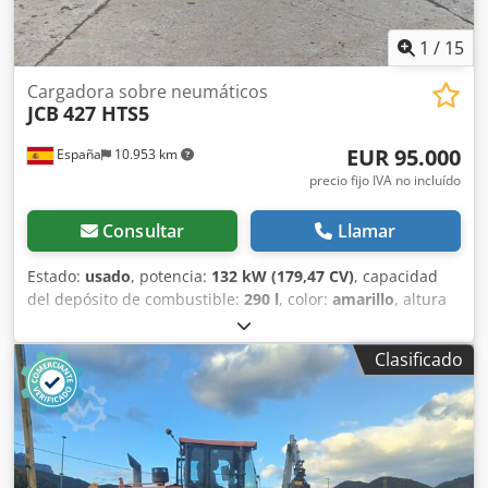
1
/
15
Cargadora sobre neumáticos
JCB
427 HTS5
EUR 95.000
España
10.953 km
precio fijo IVA no incluído
Consultar
Llamar
Estado:
usado
, potencia:
132 kW (179,47 CV)
, capacidad
del depósito de combustible:
290 l
, color:
amarillo
, altura
de elevación:
2.800 mm
, Año de fabricación:
2021
, horas
de funcionamiento:
3.443 h
, Año de fabricación: 2021 Peso
Clasificado
en vacío: 14.255 kg Capacidad de carga: 4.691 kg PBV:
18.946 kg Dimensiones (lxanxal): 707 x 248 x 336 cm
Ubicación: San Sebastián (Guipúzcoa) Pala Cargadora JCB
427 HT S5 de segunda mano operativa y en perfecto
estado de funcionamiento. Esta máquina permite realizar
todo tipo de trabajos de movimiento de tierras tanto para