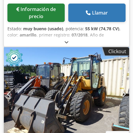
Información de
Llamar
precio
Estado:
muy bueno (usado)
, potencia:
55 kW (74,78 CV)
,
color:
amarillo
, primer registro:
07/2018
, Año de
fabricación:
2018
, horas de funcionamiento:
5.014 h
,
Equipamiento:
cabina, ordenador de a bordo
, Año del
Clickout
modelo: 2018 Número de cilindros: 3 Peso en vacío: 6.460
kg Número de válvulas: 3 Marcado CE: sí Estado técnico:
muy bueno Estado visual: muy bueno Precio: A consultar
Número de serie: CAT0908MAH8803391 = Otras opciones y
equipamiento = - 3ª válvula - Cabina cerrada Dkjdpfey A Tn
Hex Apyjr - Engrase centralizado