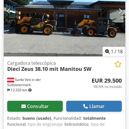
Tipología: Manipulador fijo Capacidad de depósito: 146 l
CE
1
/
18
Cargadora telescópica
Dieci
Zeus 38.10 mit Manitou SW
EUR 29.500
Sankt Veit in der
Südsteiermark
VB IVA no incluído
12.320 km
Consultar
Llamar
Estado:
bueno (usado)
, Funcionalidad:
totalmente
funcional
, tipo de engranaje:
hidrostático
, tipo de