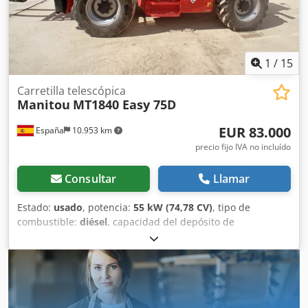
depósito: 146 l CE
1
/
15
Carretilla telescópica
Manitou
MT1840 Easy 75D
EUR 83.000
España
10.953 km
precio fijo IVA no incluído
Consultar
Llamar
Estado:
usado
, potencia:
55 kW (74,78 CV)
, tipo de
combustible:
diésel
, capacidad del depósito de
combustible:
140 l
, altura de elevación:
17.550 mm
, Año de
fabricación:
2023
, horas de funcionamiento:
2.578 h
,
Equipamiento:
aire acondicionado
, Año de fabricación:
2023 Peso en vacío: 11.700 kg Capacidad de carga: 4.000 kg
PBV: 15.700 kg Dimensiones (lxanxal): 627 x 242 x 250 cm