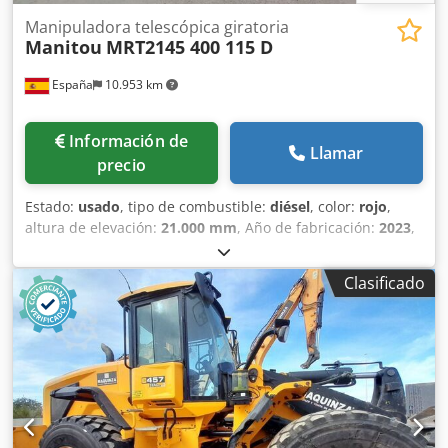
Manipuladora telescópica giratoria
Manitou
MRT2145 400 115 D
España
10.953 km
Información de
Llamar
precio
Estado:
usado
, tipo de combustible:
diésel
, color:
rojo
,
altura de elevación:
21.000 mm
, Año de fabricación:
2023
,
horas de funcionamiento:
1.590 h
, Peso en vacío: 14.900 kg
Capacidad de carga: 4.500 kg PBV: 19.400 kg Dimensiones
Clasificado
(lxanxal): 673 x 250 x 304 cm Ubicación: San Sebastián
(Guipúzcoa) Este manipulador telescópico de segunda
mano posee una espaciosa cabina panorámica, grandes
estabilizadores y corrector de desnivel que permitirán
trabajar con toda seguridad, siendo una máquina de
ocasión extremadamente versátil gracias a su extensa
gama de accesorios compatibles. precio: PRECIO A
CONSULTAR Tipología: Rotatorio Matriculada CE Dksdpfx