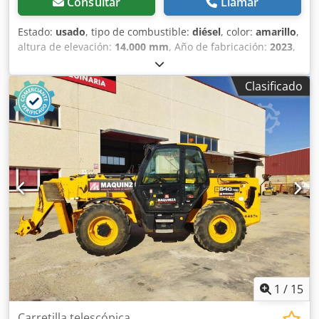
Consultar
Llamar
Estado:
usado
, tipo de combustible:
diésel
, color:
amarillo
,
altura de elevación:
14.000 mm
, Año de fabricación:
2023
,
horas de funcionamiento:
3.370 h
, Peso en vacío: 11.520 kg
Capacidad de carga: 4.000 kg PBV: 15.520 kg Dimensiones
Clasificado
(lxanxal): 623 x 232 x 260 cm Ubicación: Casarrubios del
monte (Toledo) Este manipulador telescópico JCB 540.140
se encuentra en perfecto estado de funcionamiento y
operatividad, para que puedas contar con equipo para tu
proyecto de forma inmediata. Tipología: Manipulador fijo
Dodpfx Apjztdmloyekr Capacidad de depósito: 146 l CE
1
/
15
Carretilla telescópica