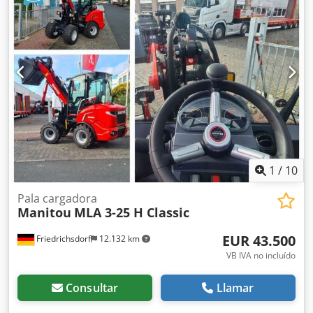
Cargadora JCB 457ZX de segunda mano operativa y en
perfecto estado de funcionamiento. Esta máquina permite
realizar todo tipo de trabajos de movimiento de tierras
tanto para trabajos grandes como en obras pequeñas.
Dodpfx Apsxq Ru Dsyskr La articulación central tiene un
pasador central resistente con un casquillo
sobredimensionado y un cojinete de rodillos cónicos doble
en las juntas de caja inferiores. Esta configuración le
permite tolerar tanto cargas verticales como horizontales
con rigidez y sin desgastarse. Capacidad: 3.500 l Tipología:
Ruedas Enganche: Volvo Hidráulico+Línea Michelín XVA2
23.5 R25 L3 CE
1
/
10
Pala cargadora
Manitou
MLA 3-25 H Classic
EUR 43.500
Friedrichsdorf
12.132 km
VB IVA no incluído
Consultar
Llamar