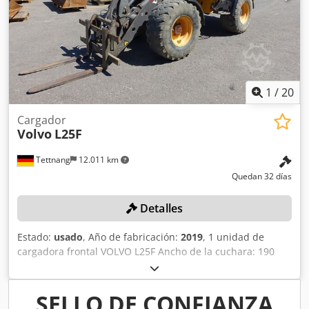
1
/
20
Cargador
Volvo
L25F
Tettnang
12.011 km
Quedan 32 días
Detalles
Estado:
usado
, Año de fabricación:
2019
, 1 unidad de
cargadora frontal VOLVO L25F Ancho de la cuchara: 190
cm, longitud de las horquillas: 100 cm Dedpfx Aozqa E
Eopyekr Color: según se muestra en las imágenes,
conforme a las fotografías y a la inspección Año de
SELLO DE CONFIANZA