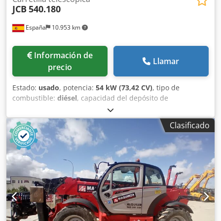
JCB
540.180
España
10.953 km
Información de
Llamar
precio
Estado:
usado
, potencia:
54 kW (73,42 CV)
, tipo de
combustible:
diésel
, capacidad del depósito de
combustible:
146 l
, color:
oro
, altura de elevación:
18.000
mm
, Año de fabricación:
2023
, horas de funcionamiento:
Clasificado
2.411 h
, Año de fabricación: 2023 Peso en vacío: 11.520 kg
Capacidad de carga: 4.000 kg PBV: 15.520 kg Dimensiones
(lxanxal): 626 x 232 x 270 cm Altura de trabajo: 1.800 cm
Ubicación: Casarrubios del monte (Toledo) Este
manipulador telescópico JCB 540.180 se encuentra en
perfecto estado de funcionamiento y operatividad, para
que puedas contar con equipo para tu proyecto de forma
inmediata. Dkodpfx Aoxq Rl Aepysr precio: PRECIO A
CONSULTAR Tipología: Manipulador fijo Capacidad de