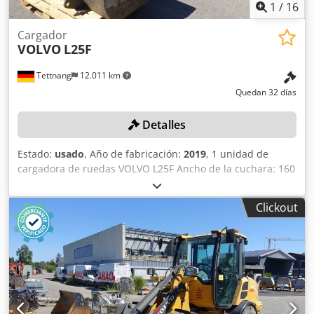
1
/
16
Cargador
VOLVO
L25F
Tettnang
12.011 km
Quedan 32 días
Detalles
Estado:
usado
, Año de fabricación:
2019
, 1 unidad de
cargadora de ruedas VOLVO L25F Ancho de la cuchara: 160
cm, longitud de los tenedores: 110 cm Puede encontrar
todos los datos técnicos del objeto de la subasta en la
Clickout
sección «Documentos» como archivo PDF para descargar.
Dkjdezqa Iaopfx Apyer Color: según la imagen, de acuerdo
con las fotografías y la inspección Año de fabricación: 2019
Identificación del vehículo: VCE0L25FH01758375 Estado:
usado