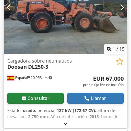
trabajos grandes como en obras pequeñas. Dkedjwk
Hglspfx Apysr Capacidad: 2.500 l Tipología: Ruedas
Enganche: Volvo Hidráulico CE
1
/
15
Cargadora sobre neumáticos
Doosan
DL250-3
EUR 67.000
España
10.953 km
precio fijo IVA no incluído
Consultar
Llamar
Estado:
usado
, potencia:
127 kW (172,67 CV)
, altura de
elevación:
2.750 mm
, Año de fabricación:
2015
, horas de
funcionamiento:
7.404 h
, Peso en vacío: 14.400 kg
Dimensiones (lxanxal): 772 x 264 x 328 cm Tipo de motor: