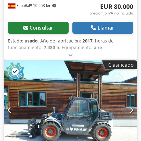
EUR 80.000
España
10.953 km
precio fijo IVA no incluído
Consultar
Llamar
Estado:
usado
, Año de fabricación:
2017
, horas de
funcionamiento:
7.480 h
, Equipamiento:
aire
acondicionado
, Año de fabricación: 2017 Peso en vacío:
18.890 kg Dimensiones (lxanxal): 810 x 292 x 348 cm Dksdjy
Clasificado
Nwukjpfx Apyor = Más opciones y accesorios = - Sistema de
lubricación central = Comentarios = Ubicación: El Burgo de
Ebro (Zaragoza) La pala cargadora de ocasión Doosan
DL300 está diseñada para que el operador pueda trabajar
durante horas y bajo condiciones excelentes. Más espacio,
mejor visibilidad, aire acondicionado, un asiento muy
cómodo, espacio de almacenamiento suficiente y más
características. Capacidad de carga 3 m³ (3.000 l.). Pala
cargadora de segunda mano a la venta con una cuchara
en su extremo frontal idónea en la construcción de
edificios, minería, carreteras, autopistas, túneles o presas
hidráulicas. Pala cargadora usada marca Doosan DL300 .