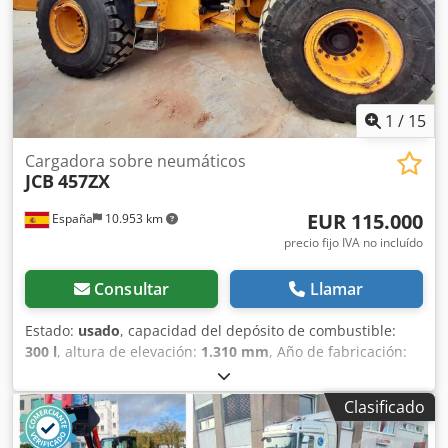
Aezrx Egspyor
1
/
15
Cargadora sobre neumáticos
JCB
457ZX
EUR 115.000
España
10.953 km
precio fijo IVA no incluído
Consultar
Llamar
Estado:
usado
, capacidad del depósito de combustible:
300 l
, altura de elevación:
1.310 mm
, Año de fabricación:
2021
, horas de funcionamiento:
5.470 h
, Año de
fabricación: 2021 Peso en vacío: 19.950 kg Capacidad de
Clasificado
carga: 7.717 kg PBV: 27.667 kg Dimensiones (lxanxal): 796 x
274 x 343 cm Ubicación: Ribarroja de Turia (Valencia) Pala