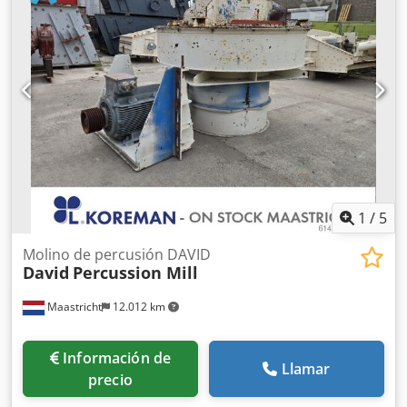
fabricación: 2022 Superficie de la plataforma superior:
6100 x 1550 mm Superficie de la plataforma intermedia:
6100 x 1550 mm Superficie de la plataforma inferior: 5500
x 1550 mm Rejilla basculante Movimiento en 4 direcciones
Motor: Deutz CAT C4.4 Peso: 38,5 toneladas Máquina en
estado COMO NUEVA Podemos organizar el transporte a
cualquier lugar del mundo.
1
/
5
Molino de percusión DAVID
David
Percussion Mill
Maastricht
12.012 km
Información de
Llamar
precio