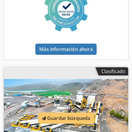
ejecuta con éxito todas las órdenes del usuario
moviéndose sobre sus orugas en todo tipo de condiciones
climáticas y terrenos difíciles. La trituradora de cono móvil
FTC-200-S (con criba) está diseñada con precisión y
fabricada con esmero para la trituración de piedra y es la
trituradora de cono móvil líder en el sector, con una
capacidad de trituración de 100-200 t/h por hora. La
trituradora de cono móvil FTC-200-S (con criba) no requiere
Más información ahora
infraestructura adicional como método de producción; se
mueve por control remoto como un sistema móvil y se
adapta a todo tipo de terrenos difíciles. ESPECIFICACIONES
TÉCNICAS: Modelo: FTC 200-S Tipo de trituradora:
Clasificado
Trituradora de cono Tamaño de la criba vibratoria: 1300 x
3000 mm Capacidad de producción: 100-200 t/h
Alimentación máxima: 185 mm Potencia total: 300 kVA
Peso: 46.000 kg Dodpfx Aljy Tnmxsbjck ¡LLÁMENOS PARA
MÁS INFORMACIÓN!
Guardar búsqueda