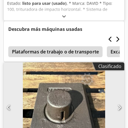
Estado:
listo para usar (usado)
, * Marca: DAVID * Tipo:
100, trituradora de impacto horizontal. * Sistema de
accionamiento: Motor eléctrico de 200 kW. Dcsdpszn In
Aofx Albek
Descubra más máquinas usadas
o
Plataformas de trabajo o de transporte
Excava
Clasificado