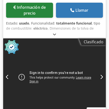
Información de
Llamar
precio
Estado:
usado
, Funcionalidad:
totalmente funcional
, tipo
de combustible:
eléctrico
, Dimensiones de la tolva de
alimentación: aproximadamente 1000 x 700 mm Diámetro
del rotor x anchura: 600 x 1000 mm Dedjzr D H Nepfx
Clasificado
Albjck Motor eléctrico: 37 kW Estructura de acero
semimóvil con tolva de alimentación y de descarga