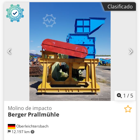
Clasificado
1
/
5
Molino de impacto
Berger
Prallmühle
Oberleichtersbach
12.197 km