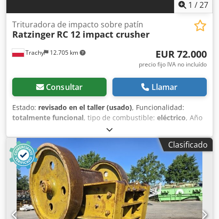
1
/
27
Trituradora de impacto sobre patín
Ratzinger
RC 12 impact crusher
EUR 72.000
Trachy
12.705 km
precio fijo IVA no incluído
Consultar
Llamar
Estado:
revisado en el taller (usado)
, Funcionalidad:
totalmente funcional
, tipo de combustible:
eléctrico
, Año
de fabricación:
2005
, Ratzinger RC 12 Trituradora de
impacto, Bohringer RC12 + Transportador B1000 L15000
Clasificado
Trituradora completamente reacondicionada La
trituradora está montada sobre un chasis hidráulico, muy
fácil de transportar. Trituradora arenada y pintada
Transportador L15000 TOTALMENTE NUEVO Diámetro del
rotor [mm]: 1100 Abertura de entrada [mm]: 1220x900
Entrada máxima de material [mm]: 600 Motor eléctrico de
la trituradora: 132 kW Motor eléctrico de la cinta lateral: