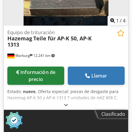
1
/
4
Equipo de trituración
Hazemag
Teile für AP-K 50, AP-K
1313
Warburg
12.241 km
Información de
Llamar
precio
Estado:
nuevo
, Oferta especial: piezas de desgaste para
Hazemag AP-K 50 y AP-K 1313 7 unidades de HAZ 808 C,
aproximadamente 22 kg, 250x215x50 mm 15 unidades de
HAZ 815-5, aproximadamente 45 kg, 2252x252 x50/125 mm
Clasificado
13 unidades de HAZ 879 C, aproximadamente 35 kg,
254x392/323 x 50 mm PRECIOS ESPECIALES, DISPONIBLES
INMEDIATAMENTE Djdpszrf Smefx Albeck Sujeto a