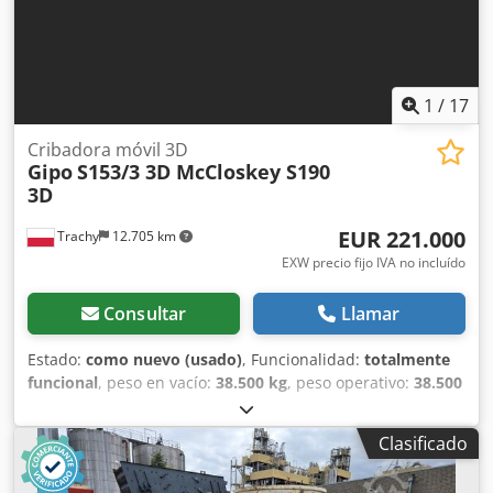
1
/
17
Cribadora móvil 3D
Gipo
S153/3 3D McCloskey S190
3D
EUR 221.000
Trachy
12.705 km
EXW precio fijo IVA no incluído
Consultar
Llamar
Estado:
como nuevo (usado)
, Funcionalidad:
totalmente
funcional
, peso en vacío:
38.500 kg
, peso operativo:
38.500
kg
, Año de fabricación:
2022
, horas de funcionamiento:
32
h
, Equipamiento:
orugas de acero
, GIPO S156/3 McCloskey
Clasificado
S190, clasificadora 3D, ¡NUEVA! Dcjdpfxszpx Ezs Albsk 3D:
clasificación en 4 fracciones Solo 32 horas de uso Año de