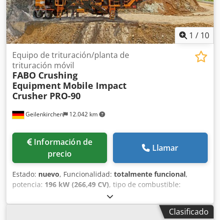
1
/
10
Equipo de trituración/planta de
trituración móvil
FABO Crushing
Equipment
Mobile Impact
Crusher PRO-90
Geilenkirchen
12.042 km
Información de
Llamar
precio
Estado:
nuevo
, Funcionalidad:
totalmente funcional
,
potencia:
196 kW (266,49 CV)
, tipo de combustible:
eléctrico
, color:
otro
, Año de fabricación:
2026
, *Todos
nuestros productos están fabricados con esmero y
Clasificado
cuentan con 1 año de garantía! *¡Instalación y formación