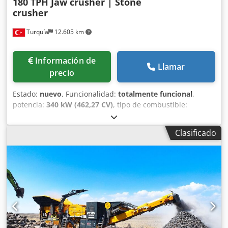
180 TPH Jaw crusher | Stone
crusher
Turquía
12.605 km
Información de
Llamar
precio
Estado:
nuevo
, Funcionalidad:
totalmente funcional
,
potencia:
340 kW (462,27 CV)
, tipo de combustible:
eléctrico
, color:
otro
, Año de fabricación:
2026
, *Todos
nuestros productos están fabricados con esmero y
Clasificado
cuentan con 1 año de garantía. *Instalación y capacitación
de operador GRATUITAS La FABO MCK-90 es el modelo
intermedio de la serie MCK, compuesta por plantas
móviles de trituración y cribado de tipo circuito cerrado,
utilizadas para el procesamiento de materiales duros
como basalto, granito, gabro, dolomita y otros tipos de
piedras duras. La MCK-90 incluye dos etapas de
trituración, realizadas por una trituradora de mandíbulas
primaria y una trituradora de impacto secundaria.