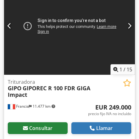
disponibilidad.
1
/
15
Trituradora
GIPO
GIPOREC R 100 FDR GIGA
Impact
EUR 249.000
Francia
11.477 km
precio fijo IVA no incluído
Consultar
Llamar