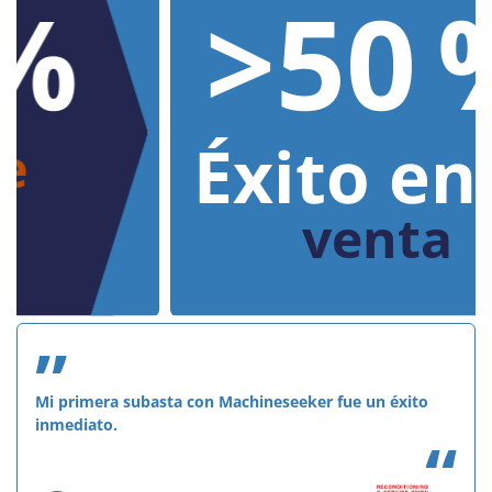
>50 %
Éxito en la
venta
”
Mi primera subasta con Machineseeker fue un éxito
inmediato.
“