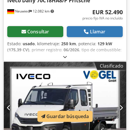
Iveco
Daily 70C18HA8/P Pritsche
EUR 52.490
Neuwied
12.082 km
precio fijo IVA no incluído
Consultar
Llamar
Estado:
usado
, kilometraje:
250 km
, potencia:
129 kW
(175,39 CV)
, primer registro:
06/2026
, tipo de combustible:
diésel
, tamaño del neumático:
225/75R16
, configuración de
ejes:
4x2
, distancia entre ejes:
4.750 mm
, color:
blanco
,
Clasificado
cabina del conductor:
cabina del conductor
, tipo de
engranaje:
otro
, clase de emisión:
ninguno
,
amortiguación:
acero-aire
, número de asientos:
3
, anchura
del espacio de carga:
2.240 mm
, peso operativo:
225 kg
,
Equipamiento:
ABS, aire acondicionado, bajo nivel de
ruido, control de crucero, enganche de remolque,
ordenador de a bordo, sistema de navegación
,
¡Posibilidad de financiación o alquiler después de una
Guardar búsqueda
evaluación de solvencia! ¡Consúltenos! Salvo errores y
venta previa. Modelo 2024, distancia entre ejes de 4750
mm, cámara de visión trasera con líneas dinámicas, panel