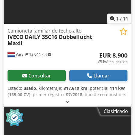
Profundidad del dibujo del neumático derecho: 4 mm
Pesos Peso en vacío: 2.465 kg Carga útil: 1.035 kg Peso
bruto: 3.500 kg Funcional Altura de la plataforma de carga:
1
/
11
75 cm Codpsy Dpbxsfx Algsrf Mantenimiento ITV
(Inspección Técnica de Vehículos): válida hasta el 04.2027
Camioneta familiar de techo alto
Estado Estado técnico: bueno Estado óptico: bueno Daños:
IVECO
DAILY 35C16 Dubbellucht
ninguno Número de llaves: 1 Información financiera Precio
Maxi!
de leasing: 486 € al mes (furgoneta, 72 meses); Solicite más
información y condiciones.
EUR 8.900
Vuren
12.044 km
VB IVA no incluído
Consultar
Llamar
Estado:
usado
, kilometraje:
317.619 km
, potencia:
114 kW
(155,00 CV)
, primer registro:
07/2018
, tipo de combustible:
diésel
, tamaño del neumático:
195/75R16
, configuración de
ejes:
4x2
, distancia entre ejes:
4.100 mm
, combustible:
Clasificado
diésel
, color:
blanco
, cabina del conductor:
cabina del
conductor
, tipo de engranaje:
automático
, clase de
emisión:
Euro 6
, amortiguación:
acero
, número de
asientos:
3
, longitud total:
7.200 mm
, ancho total:
2.100