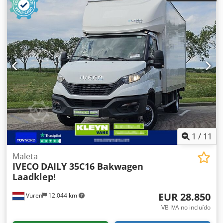
1
/
11
Maleta
IVECO
DAILY 35C16 Bakwagen
Laadklep!
EUR 28.850
Vuren
12.044 km
VB IVA no incluído