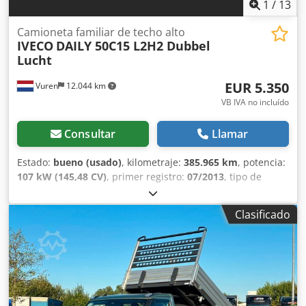
1
/
13
Camioneta familiar de techo alto
IVECO
DAILY 50C15 L2H2 Dubbel
Lucht
EUR 5.350
Vuren
12.044 km
VB IVA no incluído
Consultar
Llamar
Estado:
bueno (usado)
, kilometraje:
385.965 km
, potencia:
107 kW (145,48 CV)
, primer registro:
07/2013
, tipo de
combustible:
diésel
, tamaño del neumático:
195/75R16
,
configuración de ejes:
4x2
, distancia entre ejes:
3.300 mm
,
Clasificado
combustible:
diésel
, color:
blanco
, cabina del conductor:
cabina del conductor
, tipo de engranaje:
mecánico
,
número de marchas:
6
, clase de emisión:
Euro 5
,
amortiguación:
otro
, número de asientos:
3
, longitud total:
6.000 mm
, ancho total:
2.000 mm
, altura total:
2.720 mm
,
longitud del espacio de carga:
3.520 mm
, anchura del
espacio de carga:
1.760 mm
, altura del espacio de carga: