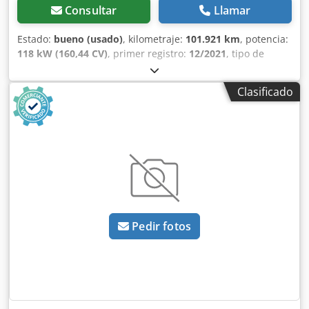
Consultar
Llamar
Estado:
bueno (usado)
, kilometraje:
101.921 km
, potencia:
118 kW (160,44 CV)
, primer registro:
12/2021
, tipo de
combustible:
diésel
, tamaño del neumático:
195/75R16
,
configuración de ejes:
4x2
, distancia entre ejes:
4.100 mm
,
Clasificado
combustible:
diésel
, color:
blanco
, cabina del conductor:
cabina del conductor
, tipo de engranaje:
mecánico
,
número de marchas:
6
, clase de emisión:
Euro 6
,
amortiguación:
otro
, número de asientos:
3
, longitud total:
7.000 mm
, ancho total:
2.150 mm
, altura total:
3.330 mm
,
longitud del espacio de carga:
4.190 mm
, anchura del
espacio de carga:
2.050 mm
, altura del espacio de carga:
2.300 mm
, Año de fabricación:
2021
, Equipamiento:
ABS,
Apple CarPlay, Bluetooth, aire acondicionado, cierre
Pedir fotos
centralizado, control de crucero, control de tracción,
elevador trasero, espejo retrovisor eléctrico, regulación
eléctrica de las ventanillas
, = Opciones y accesorios
adicionales = - Espejos térmicos - Lámpara halógena -
Ninguno - Plataforma elevadora trasera - Manual -
Radio/cassette - Cámara de visión trasera - Tapicería de