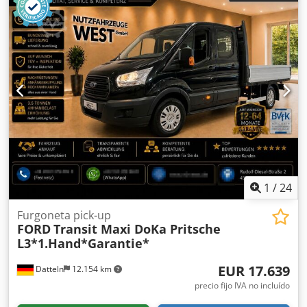
1
/
24
Furgoneta pick-up
FORD
Transit Maxi DoKa Pritsche
L3*1.Hand*Garantie*
EUR 17.639
Datteln
12.154 km
precio fijo IVA no incluído