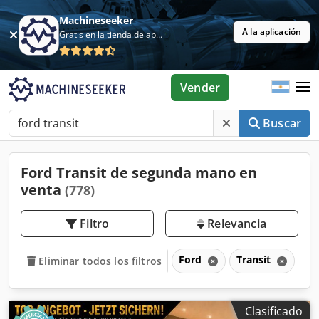
Machineseeker
A la aplicación
Gratis en la tienda de aplicaciones
Vender
Buscar
Ford Transit de segunda mano en
venta
(778)
Filtro
Relevancia
Ford
Transit
Eliminar todos los filtros
Clasificado