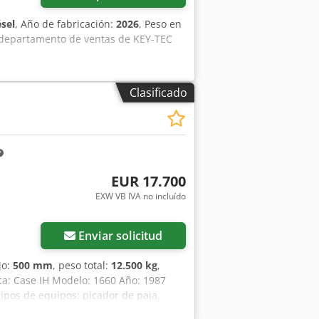
ésel
, Año de fabricación:
2026
, Peso en
l departamento de ventas de KEY-TEC
Clasificado
EUR 17.700
EXW VB IVA no incluído
Enviar solicitud
jo:
500 mm
, peso total:
12.500 kg
,
rca: Case IH Modelo: 1660 Año: 1987
ipos de equipos: picador de paja,