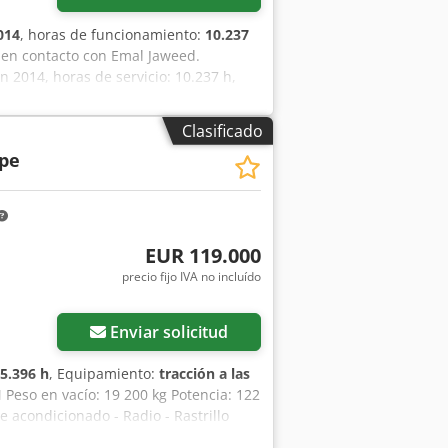
014
, horas de funcionamiento:
10.237
 en contacto con Emal Jaweed.
 2014, horas de servicio: 10.237 h,
 máximo autorizado: 27.024 kg, motor:
ráulica auxiliar, cámara de marcha
Clasificado
mm, ancho: 3.000 mm, altura: 1.750 mm,
pe
ta. * Nuestra ubicación se encuentra a
ng disponibles. * Especialistas en
ores de impresión o tipográficos. *
os como parte de pago. * Para la
 Términos y Condiciones Generales de
EUR 119.000
ciones Generales en nuestra página
precio fijo IVA no incluído
we Ab Ref
Enviar solicitud
5.396 h
, Equipamiento:
tracción a las
Peso en vacío: 19 200 kg Potencia: 122
e acondicionado - Radio - Rastrillo
bina en la parte delantera - Pala