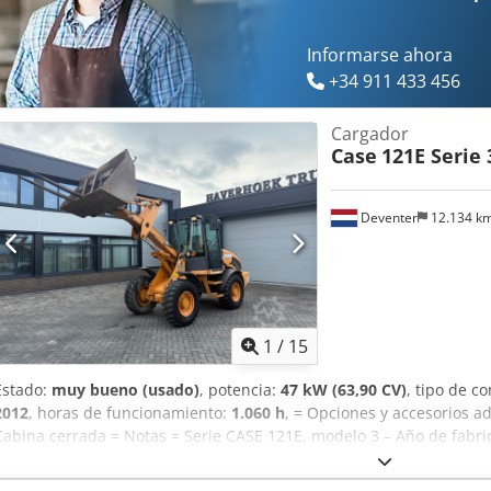
Informarse ahora
+34 911 433 456
Cargador
Case
121E Serie 
Deventer
12.134 k
1
/
15
Estado:
muy bueno (usado)
, potencia:
47 kW (63,90 CV)
, tipo de c
2012
, horas de funcionamiento:
1.060 h
, = Opciones y accesorios ad
Cabina cerrada = Notas = Serie CASE 121E, modelo 3 – Año de fabri
funcionamiento Pala cargadora de la serie CASE 121E, modelo 3, añ
encuentra en buen estado y solo tiene 1.060 horas de funcionami