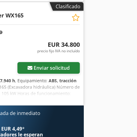
Clasificado
er WX165
EUR 34.800
precio fijo IVA no incluído
Enviar solicitud
7.940 h
, Equipamiento:
ABS, tracción
65 (Excavadora hidráulica) Número de
: 105 kW Horas de funcionamiento:
gitud para el transporte: 8,19 m
Color: Amarillo - Control mediante
ambién en el ámbito de la
ada de inmediato
atos son orientativos. Salvo error y
 EUR 4,49
*
radores
le esperan