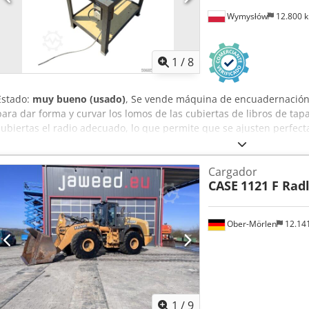
Wymysłów
12.800 
1
/
8
Estado:
muy bueno (usado)
, Se vende máquina de encuadernación 
para dar forma y curvar los lomos de las cubiertas de libros de tapa
cubiertas el radio adecuado, lo que permite que se ajusten perfect
Cjdpsziwnbofx Ab Rorf La máquina está equipada con rodillos ajus
diferentes grosores de cubiertas. Su robusta estructura de hierro f
Cargador
una larga vida útil. Datos técnicos: Fabricante: Karl Tränklein Tip
CASE
1121 F Rad
a lomos Ancho de trabajo: aprox. 600 mm Ajuste de la presión de los
fundido Accionamiento eléctrico Mesa de trabajo Estado: usada Apl
tapa dura, encuadernaciones, imprentas, empresas de artes gráfic
Ober-Mörlen
12.14
encuadernaciones.
1
/
9