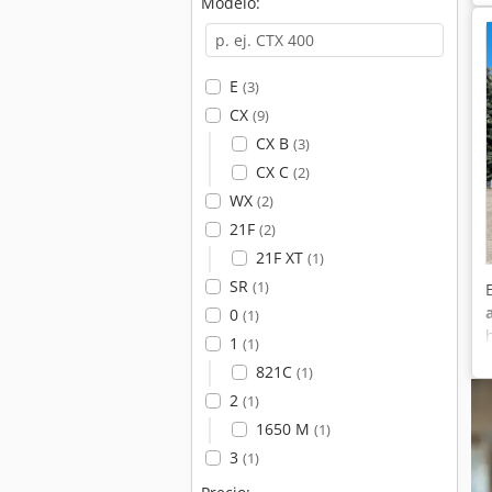
Modelo:
E
(3)
CX
(9)
CX B
(3)
CX C
(2)
WX
(2)
21F
(2)
21F XT
(1)
SR
(1)
0
(1)
1
(1)
821C
(1)
2
(1)
1650 M
(1)
3
(1)