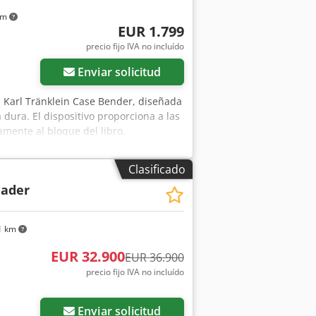
km
EUR 1.799
precio fijo IVA no incluído
Enviar solicitud
Karl Tränklein Case Bender, diseñada
 dura. El dispositivo proporciona a las
amente al bloque del libro.
tables que permiten adaptarse a
undido garantiza una alta precisión y
Clasificado
o: Case Bender / máquina para dar forma
lader
 rodillos Estructura estable de hierro
icaciones: producción de libros de
as, producción de álbumes, catálogos y
1 km
EUR 32.900
EUR 36.900
precio fijo IVA no incluído
Enviar solicitud