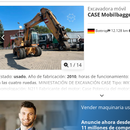
Excavadora móvil
CASE
Mobilbagg
Bottrop
12.128 km
1
/
14
Estado:
usado
, Año de fabricación:
2010
, horas de funcionamiento:
a las cuatro ruedas
, MINIESTACIÓN DE EXCAVACIÓN CASE Tipo: WX1
homologación: N211 Fabricante del motor: Case Potencia del motor
7940 h Peso máximo permitido: 18 000 kg Credozripcepfx Ab Rjf Lon
Ancho para el transporte: 1,91 m Altura para el transporte: 2,89 m 
joystick - Pala niveladora - Cámara Con gusto le brindamos apoyo t
Vender maquinaria us
financiación/arrendamiento a través de nuestros socios. Todos los d
omisión.
Anuncie ahora desde
11 millones de comp