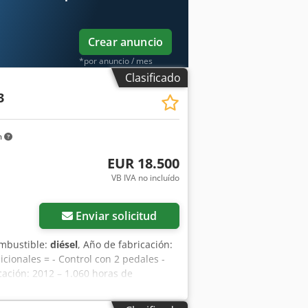
Crear anuncio
*por anuncio / mes
Clasificado
3
m
EUR 18.500
VB IVA no incluído
Enviar solicitud
ombustible:
diésel
, Año de fabricación:
icionales = - Control con 2 pedales -
cación: 2012 – 1.060 horas de
o de fabricación: 2012. La máquina se
ento. La máquina se encuentra en buen