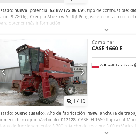
Estado:
nuevo
, potencia:
53 kW (72,06 CV)
, tipo de combustible:
di
vacío: 9.780 kg. Credpfx Abezrrw Ae Rjf Póngase en contacto con e
para obtener más información.
Combinar
CASE
1660 E
Wilków
12.706 km
1
/
10
Estado:
bueno (usado)
, Año de fabricación:
1986
, anchura de traba
número de máquina/vehículo:
017128
, CASE IH 1660 flujo axial Ma
Horas de funcionamiento: 3.300 h Ancho de sección: 5,00 m Varios t
esparcidor de paja. Crsdpfxevr Dxpj Ab Ref