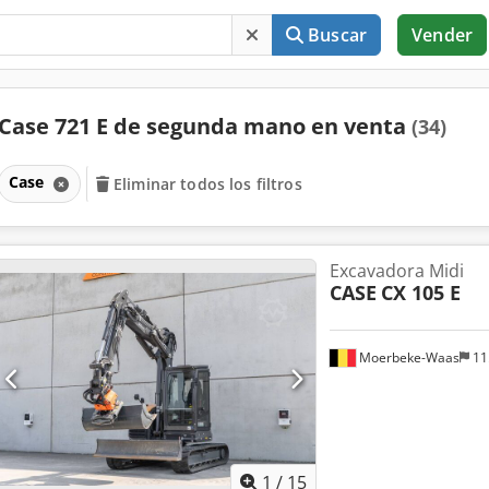
Buscar
Vender
Case 721 E de segunda mano en venta
(34)
Case
Eliminar todos los filtros
Excavadora Midi
CASE
CX 105 E
Moerbeke-Waas
11
1
/
15