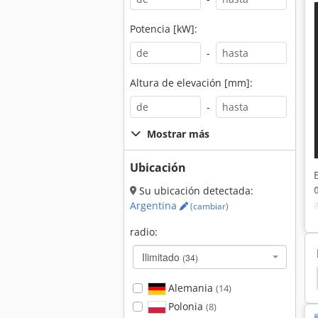
Potencia [kW]:
-
Altura de elevación [mm]:
-
Mostrar más
Ubicación
Su ubicación detectada:
Argentina
(cambiar)
radio:
Ilimitado
(34)
 Tamices
Cubo Que Inclina
Bandeja Del Tamiz
Alemania
(14)
Polonia
(8)