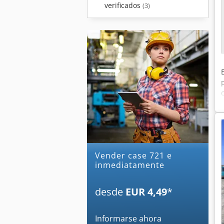
verificados
(3)
Vender case 721 e
inmediatamente
desde
EUR 4,49
*
Informarse ahora