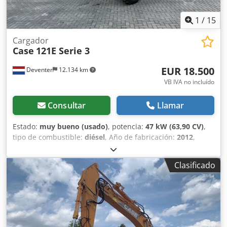
1
/
15
Cargador
Case
121E Serie 3
EUR 18.500
Deventer
12.134 km
VB IVA no incluído
Consultar
Llamar
Estado:
muy bueno (usado)
, potencia:
47 kW (63,90 CV)
,
tipo de combustible:
diésel
, Año de fabricación:
2012
,
horas de funcionamiento:
1.060 h
, = Opciones y accesorios
adicionales = - Control con 2 pedales - Cabina cerrada =
Clasificado
Notas = Serie CASE 121E, modelo 3 – Año de fabricación:
2012 – 1.060 horas de funcionamiento Pala cargadora de la
serie CASE 121E, modelo 3, año de fabricación: 2012. La
máquina se encuentra en buen estado y solo tiene 1.060
horas de funcionamiento. La máquina se encuentra en
buen estado tanto a nivel técnico como estético. Es