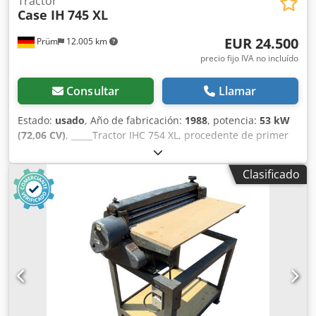
Tractor
Case IH
745 XL
EUR 24.500
Prüm
12.005 km
precio fijo IVA no incluído
Consultar
Llamar
Estado:
usado
, Año de fabricación:
1988
, potencia:
53 kW
(72,06 CV)
, _____Tractor IHC 754 XL, procedente de primer
propietario, en óptimas condiciones. Horas de
funcionamiento: aproximadamente 8600. Año de
Clasificado
fabricación: 1988. Elevador delantero. Toma de fuerza
delantera. Transmisión de 30 km/h. Precio: 24.500,00
euros, sin IVA. Ubicación: null. Crodpozdmutsfx Aidsf