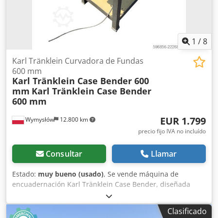
1
/
8
Karl Tränklein Curvadora de Fundas
600 mm
Karl Tränklein Case Bender 600
mm
Karl Tränklein Case Bender
600 mm
EUR 1.799
Wymysłów
12.800 km
precio fijo IVA no incluído
Consultar
Llamar
Estado:
muy bueno (usado)
, Se vende máquina de
encuadernación Karl Tränklein Case Bender, diseñada
para dar forma y curvar los lomos de las cubiertas de
libros de tapa dura. El dispositivo proporciona a las
Clasificado
cubiertas el radio adecuado, lo que permite que se ajusten