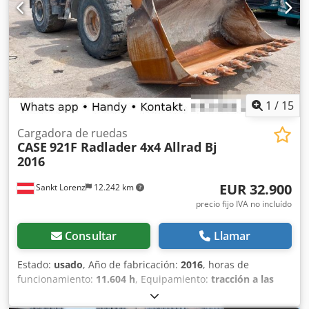
1
/
15
Cargadora de ruedas
CASE
921F Radlader 4x4 Allrad Bj
2016
EUR 32.900
Sankt Lorenz
12.242 km
precio fijo IVA no incluído
Consultar
Llamar
Estado:
usado
, Año de fabricación:
2016
, horas de
funcionamiento:
11.604 h
, Equipamiento:
tracción a las
cuatro ruedas
, Llamar (Contacto · Teléfono · Móvil ·
WhatsApp) * Cargadora de ruedas Case 921F 4x4 con