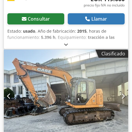
precio fijo IVA no incluído
Consultar
Llamar
Estado:
usado
, Año de fabricación:
2015
, horas de
funcionamiento:
5.396 h
, Equipamiento:
tracción a las
cuatro ruedas
, CATERPILLAR Modelo: 1650M Peso en vacío:
19 200 kg Potencia: 122 kW Cjdpfx Ajzhyrmeidjrf Horas de
Clasificado
trabajo: 5396 Equipamiento: - Asiento calefactado - Aire
acondicionado - Radio - Rastrillo trasero con 3 dientes -
Dispositivos y rejillas de protección de la cabina en la
parte delantera - Pala niveladora (plegable
hidráulicamente) Con gusto le brindamos asistencia
también en el área de financiación/arrendamiento a través
de nuestros socios. Todos los datos sin garantía. Salvo
error y omisión.