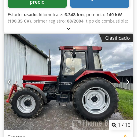
precio
Estado:
usado
, kilometraje:
6.348 km
, potencia:
140 kW
(190,35 CV)
, primer registro:
08/2004
, tipo de combustible:
diésel
, Año de fabricación:
2004
, Fabricante: Case Modelo:
MXM190 / Samson Cisterna de Vacío 8000 L Año: 2004
Clasificado
Cedpfeynq Dbex Aidorf Condición: Buena Número de
serie: ACM231045 Ref. nº.: 8084 Fecha de matriculación:
CV: 190 Horas: 6348 Caja de cambios: Powershift total 19+6
Depósito de gasoil: 1 Capacidad del depósito: 400 L Radio:
? Asiento neumático: ? Frenos: Frenos de disco en baño de
aceite Tamaño de neumáticos: 600/65R25 + 650/75R38 -
520/70R34 Porcentaje de banda de rodadura restante: 60%
90% - 40% Caja de herramientas: ? Sistema hidráulico: ?
Fabricante de cisterna: Samson Capacidad de la cisterna:
8000 L Bomba de alta presión: 2 x HPP Caudal de alta
presión: 122 l/min - 130 bar Bomba de vacío: Samson
Mando a distancia: ?
1
/
10