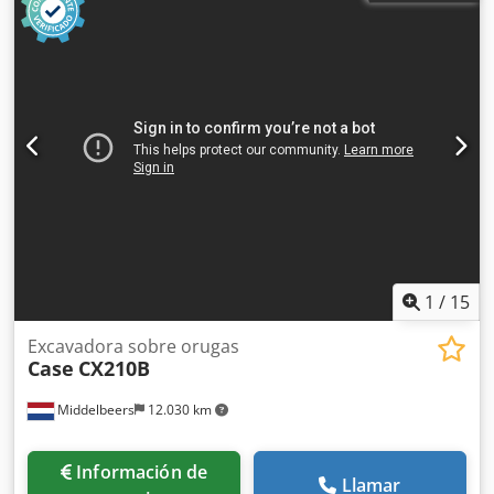
1
/
15
Excavadora sobre orugas
Case
CX210B
Middelbeers
12.030 km
Información de
Llamar