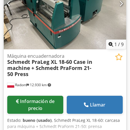
1
/
9
Máquina encuadernadora
Schmedt PraLeg XL 18-60 Case in
machine
+ Schmedt PraForm 21-
50 Press
Radom
12.930 km
Información de
Llamar
precio
Estado:
bueno (usado)
, Schmedt PraLeg XL 18-60: carcasa
para máquina + Schmedt PraForm 21-50: prensa