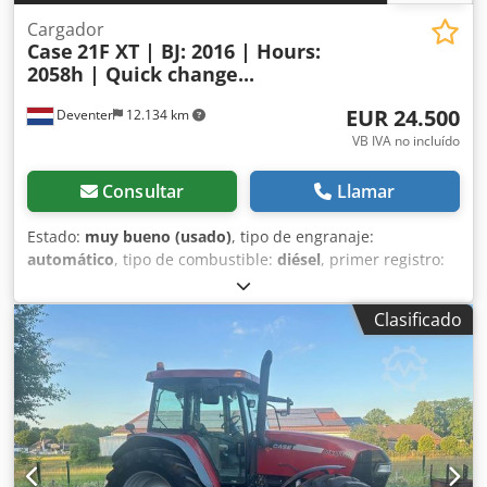
Cargador
Case
21F XT | BJ: 2016 | Hours:
2058h | Quick change...
EUR 24.500
Deventer
12.134 km
VB IVA no incluído
Consultar
Llamar
Estado:
muy bueno (usado)
, tipo de engranaje:
automático
, tipo de combustible:
diésel
, primer registro:
06/2016
, Año de fabricación:
2016
, horas de
funcionamiento:
2.058 h
, Equipamiento:
cabina
, =
Clasificado
Opciones y accesorios adicionales = - Cabina cerrada -
Radio/reproductor de CD = Notas = Pala cargadora CASE
21F XT, fabricada en 2016, con solo 2.058 horas de
funcionamiento. Esta pala cargadora compacta y potente
es de origen alemán y se encuentra en excelentes
condiciones, bien mantenida. La máquina está lista para
su uso inmediato y es ideal para trabajos de excavación,