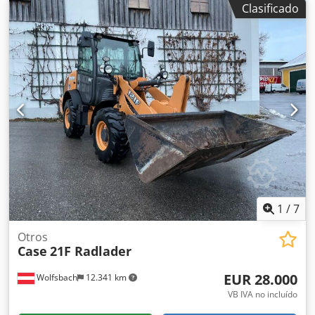
Clasificado
tracción total * Calefacción / Aire acondicionado * Año de
fabricación: 2016 * Número de identificación del vehículo
(VIN): FNH921F1NGHE12139 * Potencia: 190 kW * Peso en
vacío: 19680 kg Cedpfx Aekq Amfeiderf * Peso total: 21600
kg * Horas de uso: 11604 * Disponibles 3 unidades * Precio
bajo consulta * Toda la información proporcionada no es
vinculante.
1
/
7
Otros
Case
21F Radlader
EUR 28.000
Wolfsbach
12.341 km
VB IVA no incluído