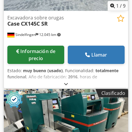
1
/
9
Excavadora sobre orugas
Case
CX145C SR
Sindelfingen
12.045 km
Información de
Llamar
precio
Estado:
muy bueno (usado)
, Funcionalidad:
totalmente
funcional
, Año de fabricación:
2016
, horas de
funcionamiento:
11.500 h
, * 11.500 horas de trabajo * Peso
operativo: 15.700 kg * Potencia del motor: 77 kW * Zapatas
Clasificado
Roadliner Credpey Rm H Esfx Aidef * Acoplador rápido
hidráulico * Aire acondicionado