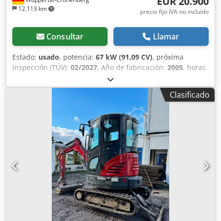
EUR 20.900
12.113 km
precio fijo IVA no incluído
Consultar
Llamar
Estado:
usado
, potencia:
67 kW (91,09 CV)
, próxima
inspección (TÜV):
02/2027
, Año de fabricación:
2005
, horas
de funcionamiento:
9.560 h
, Equipamiento:
aire
acondicionado, cabina, tracción a las cuatro ruedas
,
Clasificado
Tractor alemán, en uso hasta hace poco. Segundo
propietario: siempre en manos de la administración
estatal de parques, de 2005 a 2017 y de 2017 a 2026.
Tracción total. Motor turbodiésel de 4 cilindros con 4485 cc
y 91 CV. Gran transmisión Hi-LO de 24 velocidades: 4
marchas en 3 gamas, 2 escalonamientos bajo carga y
reversor bajo carga. 40 km/h. Instalación de aire
comprimido. Cabina de confort con asiento del conductor
con suspensión neumática y aire acondicionado. Toma de
fuerza trasera triple (540/750/1000 rpm). Elevador trasero
KAT II con enganches rápidos y cilindros adicionales (5060
kg de capacidad de elevación). Enganche de remolque de