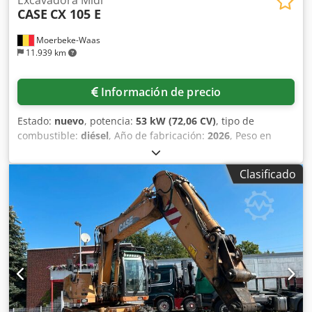
CASE
CX 105 E
Moerbeke-Waas
11.939 km
Información de precio
Estado:
nuevo
, potencia:
53 kW (72,06 CV)
, tipo de
combustible:
diésel
, Año de fabricación:
2026
, Peso en
vacío: 9.780 kg. Csdpfxszrrw Aj Aidjrf Póngase en contacto
con el departamento de ventas de KEY-TEC para obtener
Clasificado
más información.