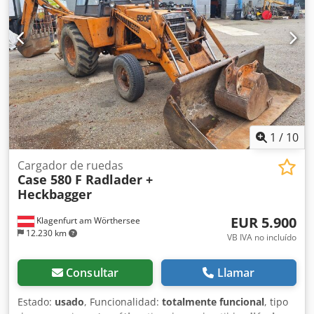
1
/
10
Cargador de ruedas
Case 580 F Radlader +
Heckbagger
EUR 5.900
Klagenfurt am Wörthersee
12.230 km
VB IVA no incluído
Consultar
Llamar
Estado:
usado
, Funcionalidad:
totalmente funcional
, tipo