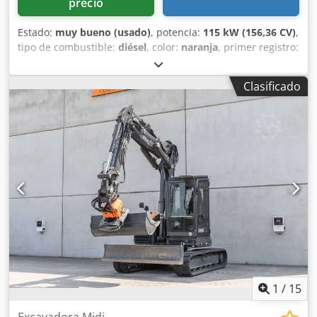
precio
Estado:
muy bueno (usado)
, potencia:
115 kW (156,36 CV)
,
tipo de combustible:
diésel
, color:
naranja
, primer registro:
07/2013
, Año de fabricación:
2012
, horas de
funcionamiento:
15.109 h
, Información general Codpfx Aey
Clasificado
En Ndsidsrf Año del modelo: 2012 Número de serie:
DCH210R5NCEAH2500 Información técnica Número de
cilindros: 4 Peso en vacío: 22.600 kg Funcionalidad
Anchura de trabajo: 300 cm Marcado CE: sí Estado Estado
técnico: muy bueno Estado visual: muy bueno Información
financiera Precio: A consultar Garantía Garantía: De primer
propietario, historial de mantenimiento completo, ¡listo
para trabajar de inmediato! - 80 % sistema de cadenas -
Incluye 3 cucharas: 1300 mm, 450 mm y 2000 mm cuchara
niveladora - Opcional con sistema TOPCON 3D de 2021
1
/
15
Excavadora Midi