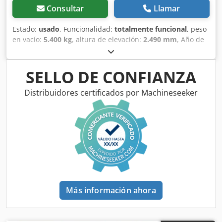
Consultar
Llamar
Estado:
usado
, Funcionalidad:
totalmente funcional
, peso
en vacío:
5.400 kg
, altura de elevación:
2.490 mm
, Año de
fabricación:
2014
, horas de funcionamiento:
2.081 h
,
longitud total:
5.550 mm
, altura de construcción:
2.500
mm
, tipo de accionamiento:
Diesel Motor
, ancho de
SELLO DE CONFIANZA
construcción:
1.950 mm
, Otros Clase de velocidad: 25
Estado técnico: normal Crsdpfx Aiswlxgajdef Estado de la
Distribuidores certificados por Machineseeker
batería: normal
Más información ahora