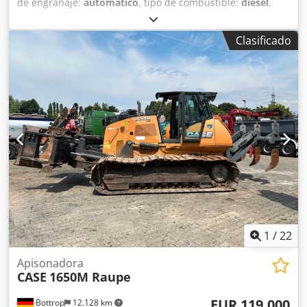
de engranaje:
automático
, tipo de combustible:
diésel
,
peso operativo:
7.500 kg
, configuración de ejes:
4x2
,
primer registro:
10/1977
, Año de fabricación:
1977
,
Clasificado
Equipamiento:
hidráulica
, Técnicamente en buen estado
Csdpfxjt S Idro Aidjrf
1
/
22
Apisonadora
CASE
1650M Raupe
EUR 119.000
Bottrop
12.128 km