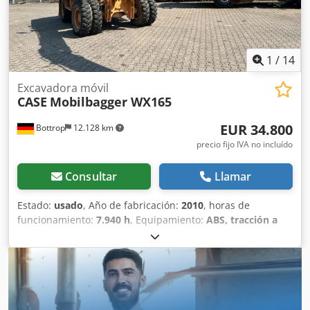
1
/
14
Excavadora móvil
CASE
Mobilbagger WX165
EUR 34.800
Bottrop
12.128 km
precio fijo IVA no incluído
Consultar
Llamar
Estado:
usado
, Año de fabricación:
2010
, horas de
funcionamiento:
7.940 h
, Equipamiento:
ABS, tracción a
las cuatro ruedas
, MINIESTACIÓN DE EXCAVACIÓN CASE
Tipo: WX165 (Excavadora hidráulica) Número de
homologación: N211 Fabricante del motor: Case Potencia
del motor: 105 kW Horas de funcionamiento: 7940 h Peso
máximo permitido: 18 000 kg Longitud para el transporte:
8,19 m Crjdpfx Aezripceidjf Ancho para el transporte: 1,91