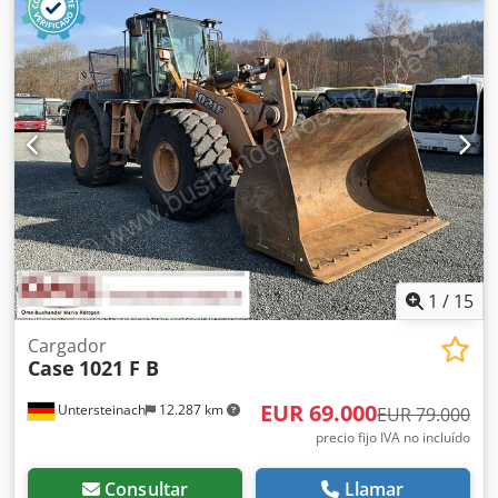
perfectamente al bloque del libro. La máquina está
equipada con rodillos ajustables que permiten adaptarse
a diferentes grosores de cubiertas. Su robusta estructura
de hierro fundido garantiza una alta precisión y una larga
vida útil. Csdpfx Aisziwnbodjrf Datos técnicos: Fabricante:
Karl Tränklein Tipo: Case Bender / máquina para dar
forma a lomos Ancho de trabajo: aprox. 600 mm Ajuste de
la presión de los rodillos Estructura estable de hierro
fundido Accionamiento eléctrico Mesa de trabajo Estado:
usada Aplicaciones: producción de libros de tapa dura,
encuadernaciones, imprentas, empresas de artes gráficas,
producción de álbumes, catálogos y encuadernaciones.
1
/
15
Cargador
Case
1021 F B
EUR 69.000
Untersteinach
12.287 km
EUR 79.000
precio fijo IVA no incluído
Consultar
Llamar