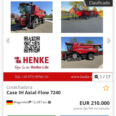
Clasificado
1
/
17
Cosechadora
Case IH
Axial-Flow 7240
EUR 210.000
Wagenfeld
12.287 km
precio fijo IVA no incluído