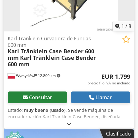
1
/
8
Karl Tränklein Curvadora de Fundas
600 mm
Karl Tränklein Case Bender 600
mm
Karl Tränklein Case Bender
600 mm
EUR 1.799
Wymysłów
12.800 km
precio fijo IVA no incluído
Consultar
Llamar
Estado:
muy bueno (usado)
, Se vende máquina de
encuadernación Karl Tränklein Case Bender, diseñada
para dar forma y curvar los lomos de las cubiertas de
libros de tapa dura. El dispositivo proporciona a las
Clasificado
cubiertas el radio adecuado, lo que permite que se ajusten