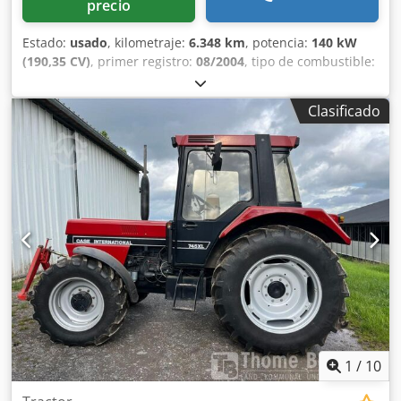
precio
Estado:
usado
, kilometraje:
6.348 km
, potencia:
140 kW
(190,35 CV)
, primer registro:
08/2004
, tipo de combustible:
diésel
, Año de fabricación:
2004
, Fabricante: Case Modelo:
MXM190 / Samson Cisterna de Vacío 8000 L Año: 2004
Clasificado
Condición: Buena Dodpeynq Dbofx Airock Número de
serie: ACM231045 Ref. nº.: 8084 Fecha de matriculación:
CV: 190 Horas: 6348 Caja de cambios: Powershift total 19+6
Depósito de gasoil: 1 Capacidad del depósito: 400 L Radio:
? Asiento neumático: ? Frenos: Frenos de disco en baño de
aceite Tamaño de neumáticos: 600/65R25 + 650/75R38 -
520/70R34 Porcentaje de banda de rodadura restante: 60%
90% - 40% Caja de herramientas: ? Sistema hidráulico: ?
Fabricante de cisterna: Samson Capacidad de la cisterna:
8000 L Bomba de alta presión: 2 x HPP Caudal de alta
presión: 122 l/min - 130 bar Bomba de vacío: Samson
Mando a distancia: ?
1
/
10