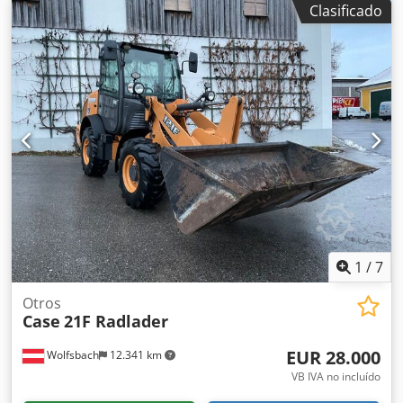
Clasificado
tracción total * Calefacción / Aire acondicionado * Año de
fabricación: 2016 * Número de identificación del vehículo
(VIN): FNH921F1NGHE12139 * Potencia: 190 kW * Peso en
vacío: 19680 kg * Peso total: 21600 kg * Horas de uso:
11604 * Disponibles 3 unidades * Precio bajo consulta
Dcodpfekq Amfjx Airek * Toda la información
proporcionada no es vinculante.
1
/
7
Otros
Case
21F Radlader
EUR 28.000
Wolfsbach
12.341 km
VB IVA no incluído