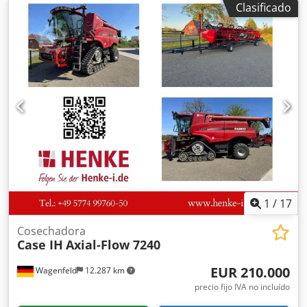
Clasificado
1
/
17
Cosechadora
Case IH
Axial-Flow 7240
EUR 210.000
Wagenfeld
12.287 km
precio fijo IVA no incluído