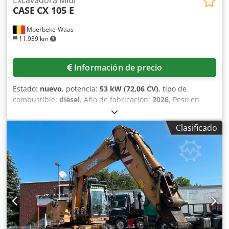
CASE
CX 105 E
Moerbeke-Waas
11.939 km
Información de precio
Estado:
nuevo
, potencia:
53 kW (72,06 CV)
, tipo de
combustible:
diésel
, Año de fabricación:
2026
, Peso en
vacío: 9.780 kg. Póngase en contacto con el departamento
de ventas de KEY-TEC para obtener más información.
Clasificado
Dsdpfx Aiezrrw Ajrock