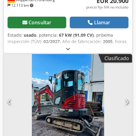
EUR 20.900
12.113 km
precio fijo IVA no incluído
Consultar
Llamar
Estado:
usado
, potencia:
67 kW (91,09 CV)
, próxima
inspección (TÜV):
02/2027
, Año de fabricación:
2005
, horas
de funcionamiento:
9.560 h
, Equipamiento:
aire
acondicionado, cabina, tracción a las cuatro ruedas
,
Clasificado
Tractor alemán, en uso hasta hace poco. Segundo
propietario: siempre en manos de la administración
estatal de parques, de 2005 a 2017 y de 2017 a 2026.
Tracción total. Motor turbodiésel de 4 cilindros con 4485 cc
y 91 CV. Gran transmisión Hi-LO de 24 velocidades: 4
marchas en 3 gamas, 2 escalonamientos bajo carga y
reversor bajo carga. 40 km/h. Instalación de aire
comprimido. Cabina de confort con asiento del conductor
con suspensión neumática y aire acondicionado. Toma de
fuerza trasera triple (540/750/1000 rpm). Elevador trasero
KAT II con enganches rápidos y cilindros adicionales (5060
kg de capacidad de elevación). Enganche de remolque de