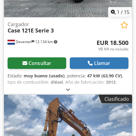
1
/
15
Cargador
Case
121E Serie 3
EUR 18.500
Deventer
12.134 km
VB IVA no incluído
Consultar
Llamar
Estado:
muy bueno (usado)
, potencia:
47 kW (63,90 CV)
,
tipo de combustible:
diésel
, Año de fabricación:
2012
,
horas de funcionamiento:
1.060 h
, = Opciones y accesorios
adicionales = - Control con 2 pedales - Cabina cerrada =
Clasificado
Notas = Serie CASE 121E, modelo 3 – Año de fabricación:
2012 – 1.060 horas de funcionamiento Pala cargadora de la
serie CASE 121E, modelo 3, año de fabricación: 2012. La
máquina se encuentra en buen estado y solo tiene 1.060
horas de funcionamiento. La máquina se encuentra en
buen estado tanto a nivel técnico como estético. Es