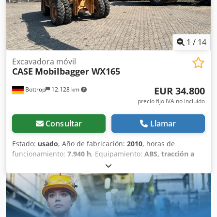
1
/
14
Excavadora móvil
CASE
Mobilbagger WX165
EUR 34.800
Bottrop
12.128 km
precio fijo IVA no incluído
Consultar
Llamar
Estado:
usado
, Año de fabricación:
2010
, horas de
funcionamiento:
7.940 h
, Equipamiento:
ABS, tracción a
las cuatro ruedas
, MINIESTACIÓN DE EXCAVACIÓN CASE
Tipo: WX165 (Excavadora hidráulica) Número de
homologación: N211 Fabricante del motor: Case Potencia
del motor: 105 kW Horas de funcionamiento: 7940 h Peso
máximo permitido: 18 000 kg Longitud para el transporte:
8,19 m Dodpfx Aiszripcjrjck Ancho para el transporte: 1,91