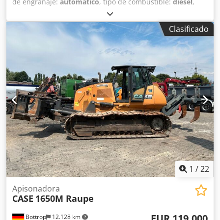
de engranaje:
automático
, tipo de combustible:
diésel
,
peso operativo:
7.500 kg
, configuración de ejes:
4x2
,
primer registro:
10/1977
, Año de fabricación:
1977
,
Clasificado
Equipamiento:
hidráulica
, Técnicamente en buen estado
Dsdst S Idrepfx Airjck
1
/
22
Apisonadora
CASE
1650M Raupe
EUR 119.000
Bottrop
12.128 km