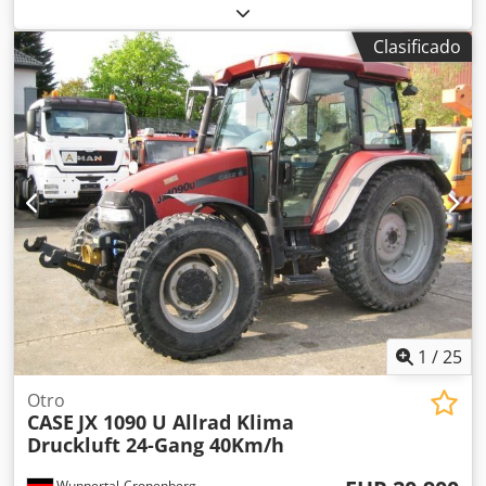
Fabricados en 2022. Schmedt PraLeg XL 18-60: máquina
para encuadernar libros Máquina en buen estado, lista
Clasificado
para su funcionamiento. La máquina sujeta un bloque de
hojas para encuadernar en una cubierta preparada.
Dcjdezdazbepfx Airjk Dos aplicadores de adhesivo, con
ajuste suave del grosor del adhesivo. Formato: Altura del
bloque: 80 – 450 mm Ancho del bloque: 110 – 450 mm
Grosor del bloque: 2 – 80 mm Tasa de producción:
aproximadamente 200 – 300 unidades/hora Alimentación
eléctrica: 230 V Peso: 300 kg Fabricado en Alemania.
Schmedt PraForm 21-50: prensa para libros Prensa para
libros con cortador de ranuras. Fabricado por Schmedt,
Alemania. La máquina está en muy buenas condiciones y
lista para la producción. Especificaciones técnicas: Formato
máximo: 420 x 520 x 100 mm Peso: 220 kg Alimentación
eléctrica: 230 V + aire comprimido. El precio es por un
1
/
25
conjunto de dos máquinas.
Otro
CASE
JX 1090 U Allrad Klima
Druckluft 24-Gang 40Km/h
Wuppertal-Cronenberg