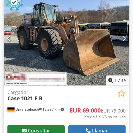
perfectamente al bloque del libro. La máquina está
equipada con rodillos ajustables que permiten adaptarse
a diferentes grosores de cubiertas. Su robusta estructura
de hierro fundido garantiza una alta precisión y una larga
vida útil. Datos técnicos: Fabricante: Karl Tränklein Tipo:
Case Bender / máquina para dar forma a lomos Ancho de
trabajo: aprox. 600 mm Ajuste de la presión de los rodillos
Estructura estable de hierro fundido Accionamiento
eléctrico Mesa de trabajo Estado: usada Dedpfeziwnbjx
Airock Aplicaciones: producción de libros de tapa dura,
encuadernaciones, imprentas, empresas de artes gráficas,
producción de álbumes, catálogos y encuadernaciones.
1
/
15
Cargador
Case
1021 F B
EUR 69.000
Untersteinach
12.287 km
EUR 79.000
precio fijo IVA no incluído
Consultar
Llamar