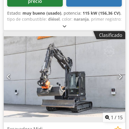
precio
Estado:
muy bueno (usado)
, potencia:
115 kW (156,36 CV)
,
tipo de combustible:
diésel
, color:
naranja
, primer registro:
07/2013
, Año de fabricación:
2012
, horas de
funcionamiento:
15.109 h
, Información general Año del
Clasificado
modelo: 2012 Número de serie: DCH210R5NCEAH2500
Información técnica Número de cilindros: 4 Peso en vacío:
22.600 kg Funcionalidad Anchura de trabajo: 300 cm
Marcado CE: sí Estado Estado técnico: muy bueno Estado
visual: muy bueno Información financiera Precio: A
consultar Garantía Dcjdpey En Ndofx Airjk Garantía: De
primer propietario, historial de mantenimiento completo,
¡listo para trabajar de inmediato! - 80 % sistema de
cadenas - Incluye 3 cucharas: 1300 mm, 450 mm y 2000
mm cuchara niveladora - Opcional con sistema TOPCON
3D de 2021
1
/
15
Excavadora Midi