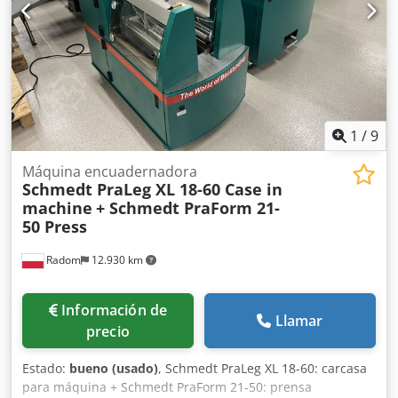
1
/
9
Máquina encuadernadora
Schmedt PraLeg XL 18-60 Case in
machine
+ Schmedt PraForm 21-
50 Press
Radom
12.930 km
Información de
Llamar
precio
Estado:
bueno (usado)
, Schmedt PraLeg XL 18-60: carcasa
para máquina + Schmedt PraForm 21-50: prensa