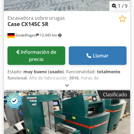
1
/
9
Excavadora sobre orugas
Case
CX145C SR
Sindelfingen
12.045 km
Información de
Llamar
precio
Estado:
muy bueno (usado)
, Funcionalidad:
totalmente
funcional
, Año de fabricación:
2016
, horas de
funcionamiento:
11.500 h
, * 11.500 horas de trabajo * Peso
operativo: 15.700 kg * Potencia del motor: 77 kW * Zapatas
Clasificado
Roadliner * Acoplador rápido hidráulico Dcsdpfx Aioy Rm
H Eersk * Aire acondicionado