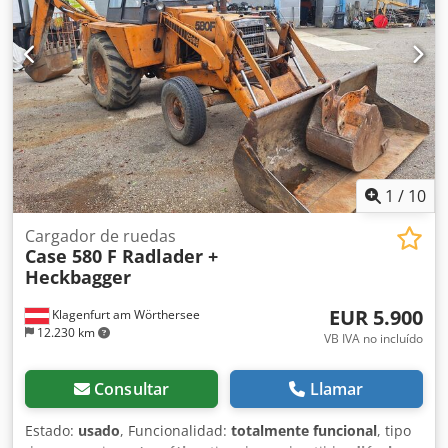
1
/
10
Cargador de ruedas
Case 580 F Radlader +
Heckbagger
EUR 5.900
Klagenfurt am Wörthersee
12.230 km
VB IVA no incluído
Consultar
Llamar
Estado:
usado
, Funcionalidad:
totalmente funcional
, tipo