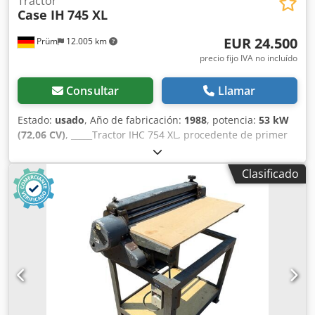
Tractor
Case IH
745 XL
EUR 24.500
Prüm
12.005 km
precio fijo IVA no incluído
Consultar
Llamar
Estado:
usado
, Año de fabricación:
1988
, potencia:
53 kW
(72,06 CV)
, _____Tractor IHC 754 XL, procedente de primer
propietario, en óptimas condiciones. Horas de
funcionamiento: aproximadamente 8600. Año de
Clasificado
fabricación: 1988. Elevador delantero. Toma de fuerza
delantera. Transmisión de 30 km/h. Precio: 24.500,00
euros, sin IVA. Ubicación: null. Djdpjzdmutefx Airock