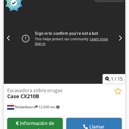
1
/
15
Excavadora sobre orugas
Case
CX210B
Middelbeers
12.030 km
Información de
Llamar