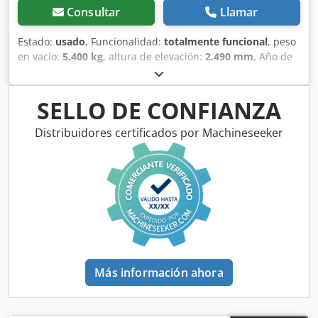
Consultar
Llamar
Estado:
usado
, Funcionalidad:
totalmente funcional
, peso
en vacío:
5.400 kg
, altura de elevación:
2.490 mm
, Año de
fabricación:
2014
, horas de funcionamiento:
2.081 h
,
longitud total:
5.550 mm
, altura de construcción:
2.500
mm
, tipo de accionamiento:
Diesel Motor
, ancho de
SELLO DE CONFIANZA
construcción:
1.950 mm
, Otros Dedjwlxgajpfx Aireck Clase
de velocidad: 25 Estado técnico: normal Estado de la
Distribuidores certificados por Machineseeker
batería: normal
Más información ahora