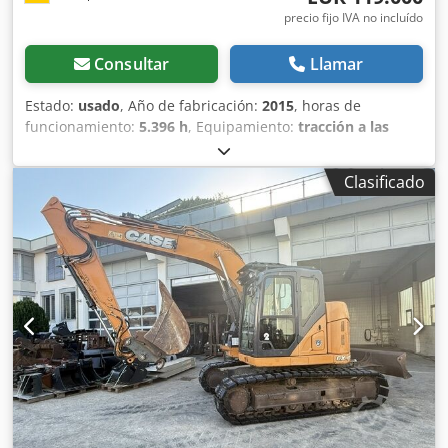
precio fijo IVA no incluído
Consultar
Llamar
Estado:
usado
, Año de fabricación:
2015
, horas de
funcionamiento:
5.396 h
, Equipamiento:
tracción a las
cuatro ruedas
, CATERPILLAR Modelo: 1650M Peso en vacío:
19 200 kg Potencia: 122 kW Horas de trabajo: 5396
Clasificado
Djdpfszhyrmex Aireck Equipamiento: - Asiento calefactado
- Aire acondicionado - Radio - Rastrillo trasero con 3
dientes - Dispositivos y rejillas de protección de la cabina
en la parte delantera - Pala niveladora (plegable
hidráulicamente) Con gusto le brindamos asistencia
también en el área de financiación/arrendamiento a través
de nuestros socios. Todos los datos sin garantía. Salvo
error y omisión.