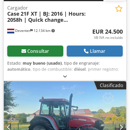
Cargador
Case
21F XT | BJ: 2016 | Hours:
2058h | Quick change...
EUR 24.500
Deventer
12.134 km
VB IVA no incluído
Consultar
Llamar
Estado:
muy bueno (usado)
, tipo de engranaje:
automático
, tipo de combustible:
diésel
, primer registro:
06/2016
, Año de fabricación:
2016
, horas de
funcionamiento:
2.058 h
, Equipamiento:
cabina
, =
Clasificado
Opciones y accesorios adicionales = - Cabina cerrada -
Radio/reproductor de CD = Notas = Pala cargadora CASE
21F XT, fabricada en 2016, con solo 2.058 horas de
funcionamiento. Esta pala cargadora compacta y potente
es de origen alemán y se encuentra en excelentes
condiciones, bien mantenida. La máquina está lista para
su uso inmediato y es ideal para trabajos de excavación,