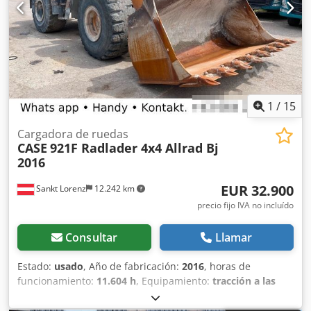
1
/
15
Cargadora de ruedas
CASE
921F Radlader 4x4 Allrad Bj
2016
EUR 32.900
Sankt Lorenz
12.242 km
precio fijo IVA no incluído
Consultar
Llamar
Estado:
usado
, Año de fabricación:
2016
, horas de
funcionamiento:
11.604 h
, Equipamiento:
tracción a las
cuatro ruedas
, Llamar (Contacto · Teléfono · Móvil ·
WhatsApp) * Cargadora de ruedas Case 921F 4x4 con