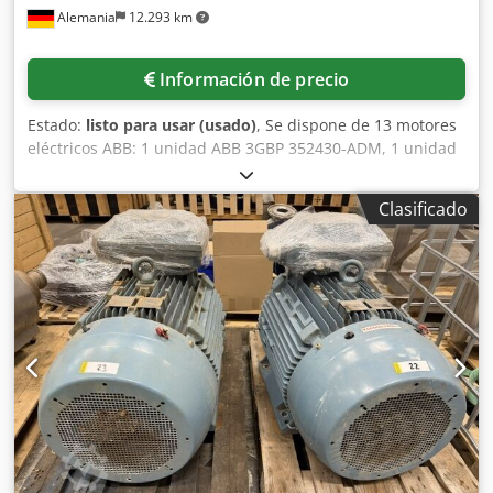
Alemania
12.293 km
Información de precio
Estado:
listo para usar (usado)
, Se dispone de 13 motores
eléctricos ABB: 1 unidad ABB 3GBP 352430-ADM, 1 unidad
ABB 3GBA 252210-ADN, 1 unidad ABB 3GBA 281270-ADF,
potencia nominal: 90 kW, 1 unidad ABB 3GBP 312240-ADK,
Clasificado
potencia nominal: 141 kW, 1 unidad ABB 3GBA 282260-
ADF, potencia nominal: 36 kW, 1 unidad ABB 3GBP 312810-
ADL, potencia nominal: 253 kW, 1 unidad ABB 3GBA
282260-ADF, potencia nominal: 200 kW, 1 unidad ABB
3GBA 282260-ADF, 1 unidad ABB 3GBA 312240-ADM 701,
potencia nominal: 172 kW, 1 unidad ABB 3GBP 282410-
ADM, 3 unidades ABB 3GBP 312810-ADL. Es posible
realizar una inspección en las instalaciones.
Dwodpozpyxvefx Aipsa