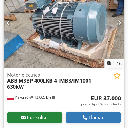
1
/
6
Motor eléctrico
ABB
M3BP 400LKB 4 IMB3/IM1001
630kW
EUR 37.000
Piskorzów
12.665 km
precio fijo IVA no incluído
Consultar
Llamar