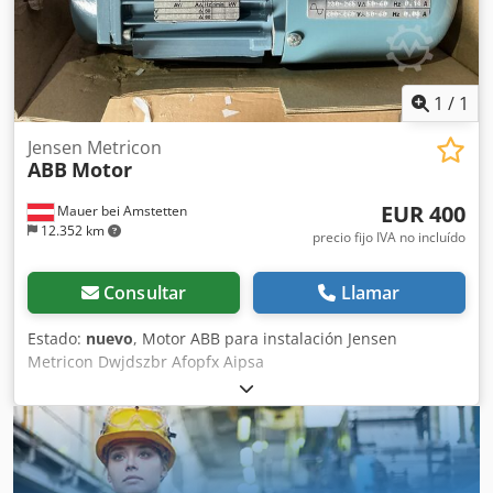
1
/
1
Jensen Metricon
ABB
Motor
EUR 400
Mauer bei Amstetten
12.352 km
precio fijo IVA no incluído
Consultar
Llamar
Estado:
nuevo
, Motor ABB para instalación Jensen
Metricon Dwjdszbr Afopfx Aipsa