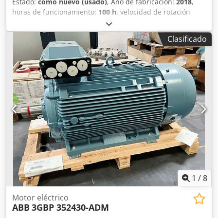
Estado:
como nuevo (usado)
, Año de fabricación:
2018
,
horas de funcionamiento:
100 h
, velocidad de rotación
(mín.):
2.982 rpm
, tensión de entrada:
500 V
, Motor
eléctrico ABB 132 kW Dwodjv I Ervopfx Aipsa 50 Hz 2982
Clasificado
rpm 500 V Garantía de 6 meses
1
/
8
Motor eléctrico
ABB
3GBP 352430-ADM