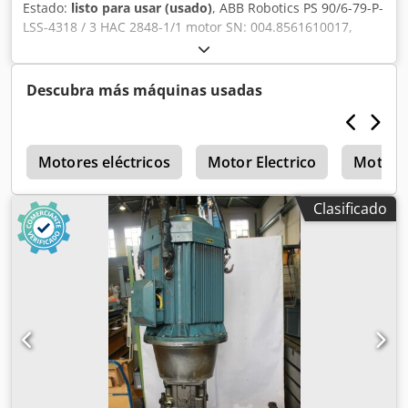
Estado:
listo para usar (usado)
, ABB Robotics PS 90/6-79-P-
LSS-4318 / 3 HAC 2848-1/1 motor SN: 004.8561610017,
usado, en buen estado, 100% funcional, entrega según
fotos. Djdpfextv Twox Aipswa
Descubra más máquinas usadas
o
Motores eléctricos
Motor Electrico
Motores
Clasificado