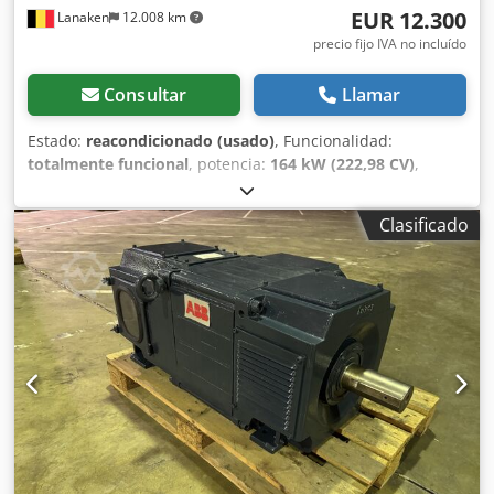
EUR 12.300
Lanaken
12.008 km
precio fijo IVA no incluído
Consultar
Llamar
Estado:
reacondicionado (usado)
, Funcionalidad:
totalmente funcional
, potencia:
164 kW (222,98 CV)
,
velocidad de rotación (mín.):
1.589 rpm
, tensión de
entrada:
520 V
, corriente de entrada:
11 A
, tipo de
Clasificado
corriente de entrada:
CC
, tipo de protección (código IP):
IP23
, Motor DC ABB Tipo: DMG225S Construcción: IM1001-
B3 Dsdpfx Aijxhc Uwepowa Norma: IEC 34-1 Clase de
operación: S1 Tensión de entrada: 520 V Corriente de
entrada: 341 A Tensión de campo: 220 V Corriente de
campo: 11,5 A Potencia nominal Pn kW: 164 RPM: 1589