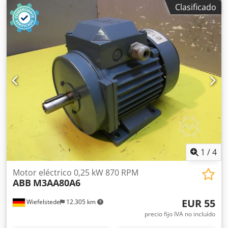
imágenes -Potencia: 7,2/12 kW -Velocidad de giro: 750/1500
Clasificado
rpm -Eje: Ø 42 x 110 mm -Tipo de construcción: B3 -
Dimensiones: 640/310/A370 mm -Peso: 115 kg
1
/
4
Motor eléctrico 0,25 kW 870 RPM
ABB
M3AA80A6
EUR 55
Wiefelstede
12.305 km
precio fijo IVA no incluído