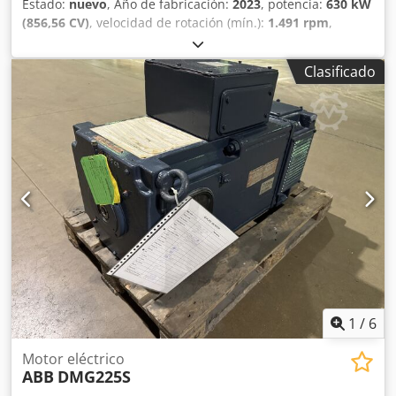
Estado:
nuevo
, Año de fabricación:
2023
, potencia:
630 kW
(856,56 CV)
, velocidad de rotación (mín.):
1.491 rpm
,
frecuencia de entrada:
50 Hz
, peso total:
3.300 kg
, Motor
eléctrico Fabricante: ABB Modelo: M3BP 400LKB 4
Clasificado
IMB3/IM1001 Potencia: 630 kW Año de fabricación: 2023
Dwodpfxoxwfgbo Aipsa
1
/
6
Motor eléctrico
ABB
DMG225S