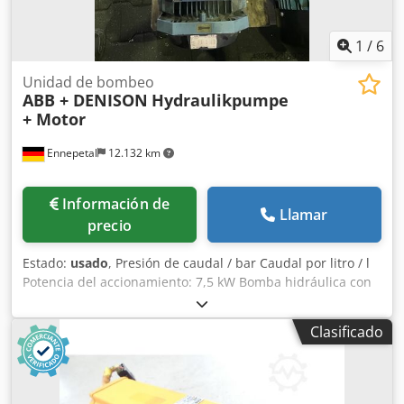
1
/
6
Unidad de bombeo
ABB + DENISON
Hydraulikpumpe
+ Motor
Ennepetal
12.132 km
Información de
Llamar
precio
Estado:
usado
, Presión de caudal / bar Caudal por litro / l
Potencia del accionamiento: 7,5 kW Bomba hidráulica con
motor Datos técnicos (motor) Fabricante: ABB Motors Tipo:
M2AA 132 M Código de producto: 3G AA 132 002-HSA
Clasificado
r/min: 1450 Potencia: 7,5 kW Datos técnicos (bomba
hidráulica) Fabricante: DENISON HYDRAULICS Djdpfxjzcq I
Ae Aipjwa Tipo: T6DC 042 005 1R07 B1 Código: Peso total:
90 kg