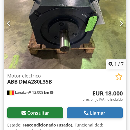
Tensión de entrada: 504 V Corriente de entrada: 2124 A
Tensión de campo Ufield: 330 V Corriente de campo Ifield:
36,2 A Potencia Pn KW: 1000 KW RPM: 500
1
/
7
Motor eléctrico
ABB
DMA280L35B
EUR 18.000
Lanaken
12.008 km
precio fijo IVA no incluído
Consultar
Llamar
Estado:
reacondicionado (usado)
, Funcionalidad: