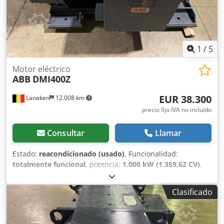
1
/
5
Motor eléctrico
ABB
DMI400Z
EUR 38.300
Lanaken
12.008 km
precio fijo IVA no incluído
Consultar
Llamar
Estado:
reacondicionado (usado)
, Funcionalidad:
totalmente funcional
, potencia:
1.000 kW (1.359,62 CV)
,
velocidad de rotación (mín.):
500 rpm
, tensión de entrada:
504 V
, corriente de entrada:
2.124 A
, tipo de corriente de
Clasificado
entrada:
CC
, tipo de protección (código IP):
IP23
, Motor DC
ABB Tipo: DMI400Z Construcción: IM1001-B3 Norma: IEC
60034-1 Dodpfexg Rbvsx Aipjwa Clase de servicio: S1