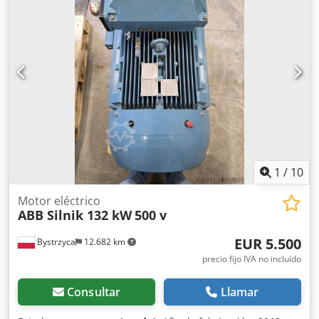
Hydromatik Tipo: A11VO250LRU2 / 10R-NZD12N00 P = 55
kW n = 1470 min-1 Año de fabricación: 1997 Peso total: 475
kg
1
/
10
Motor eléctrico
ABB Silnik 132 kW
500 v
EUR 5.500
Bystrzyca
12.682 km
precio fijo IVA no incluído
Consultar
Llamar