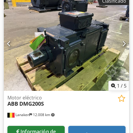
Clasificado
altura total:
55 mm
, Motor de corriente alterna ABB Tipo:
M3BP400LB4 Djdpfx Aexg Ngweipswa Construcción:
IM1001-B3 Norma: EN60034-1 Clase de operación: S1
Tensión de entrada: 500 V Corriente de entrada: 888 A
Potencia Pn kW: 630 kW RPM: 1491 Factor de potencia (Pf):
0,84 Frecuencia: 50 Hz
1
/
5
Motor eléctrico
ABB
DMG200S
Lanaken
12.008 km
Información de