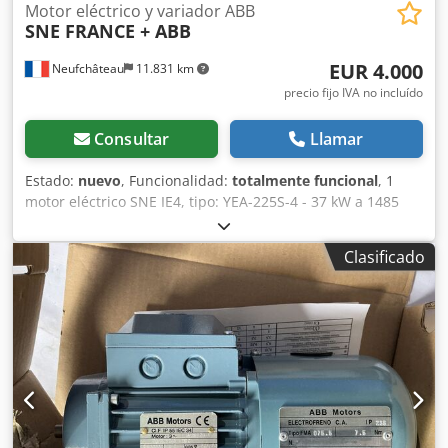
Motor eléctrico y variador ABB
SNE FRANCE + ABB
EUR 4.000
Neufchâteau
11.831 km
precio fijo IVA no incluído
Consultar
Llamar
Estado:
nuevo
, Funcionalidad:
totalmente funcional
, 1
motor eléctrico SNE IE4, tipo: YEA-225S-4 - 37 kW a 1485
rpm, 400 voltios, Dsdpoxp Hmyofx Aipewa - peso: 390 kg 1
variador de velocidad ABB: ACS580-01-073A-4J400
Clasificado