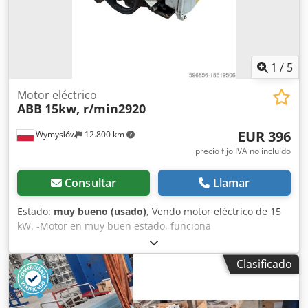
1
/
5
Motor eléctrico
ABB
15kw, r/min2920
EUR 396
Wymysłów
12.800 km
precio fijo IVA no incluído
Consultar
Llamar
Estado:
muy bueno (usado)
, Vendo motor eléctrico de 15
kW. -Motor en muy buen estado, funciona
silenciosamente. -potencia 15 kW -velocidad 2920 rpm
Dwedpevzgrwefx Aipja
Clasificado