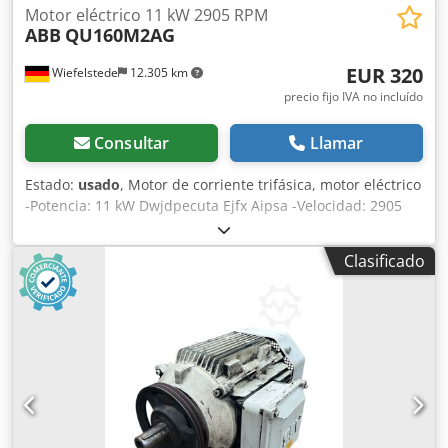
Motor eléctrico 11 kW 2905 RPM
ABB
QU160M2AG
EUR 320
Wiefelstede
12.305 km
precio fijo IVA no incluído
Consultar
Llamar
Estado:
usado
, Motor de corriente trifásica, motor eléctrico
-Potencia: 11 kW Dwjdpecuta Ejfx Aipsa -Velocidad: 2905
rpm -Eje: Ø 42 mm -Diseño: B35 -Grado de protección: IP
54 -Dimensiones: 580/420/A350 mm -Peso: 110 kg
Clasificado