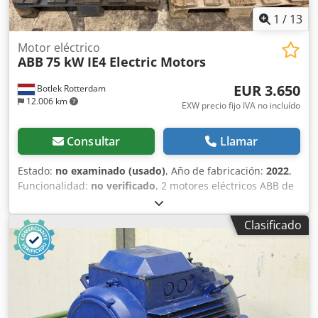
1
/
13
Motor eléctrico
ABB
75 kW IE4 Electric Motors
EUR 3.650
Botlek Rotterdam
12.006 km
EXW precio fijo IVA no incluído
Consultar
Llamar
Estado:
no examinado (usado)
, Año de fabricación:
2022
,
Funcionalidad:
no verificado
, 2 motores eléctricos ABB de
75 kW, clase IE4, modelo M3BP280SMC4 | 2022 | Eficiencia
Premium | Juego de 2 Motores eléctricos ABB de eficiencia
Clasificado
premium – Juego de 2 En venta: Dsdpfxjznbuve Aipjwa Dos
motores eléctricos industriales ABB idénticos. Ambos
motores son idénticos y, por lo tanto, se ofrecen como un
juego completo. Apropiados para bombas, compresores,
ventiladores, transportadores y muchas otras aplicaciones
industriales. Ubicados en Róterdam, Países Bajos.