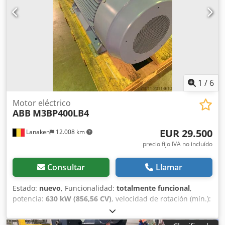
Potencia nominal Pn kW: 248 RPM: 2184
1
/
6
Motor eléctrico
ABB
M3BP400LB4
EUR 29.500
Lanaken
12.008 km
precio fijo IVA no incluído
Consultar
Llamar
Estado:
nuevo
, Funcionalidad:
totalmente funcional
,
potencia:
630 kW (856,56 CV)
, velocidad de rotación (mín.):
1.491 rpm
, tensión de entrada:
500 V
, corriente de
entrada:
888 A
, tipo de corriente de entrada:
trifásico
,