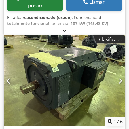
Llamar
precio
Estado:
reacondicionado (usado)
, Funcionalidad:
totalmente funcional
, potencia:
107 kW (145,48 CV)
,
velocidad de rotación (mín.):
1.578 rpm
, tensión de
entrada:
520 V
, corriente de entrada:
224 A
, tipo de
Clasificado
corriente de entrada:
CC
, tipo de protección (código IP):
IP23
, Motor de corriente continua ABB Tipo: DMG200S
Construcción: IM1001-B3 Norma: IEC 34-1 Tensión de
entrada: 520 V Corriente de entrada: 224 A Tensión de
excitación (Ufield): 220 V Corriente de excitación (Ifield): 8,8
A Djdpfexhdauex Aipowa Potencia nominal (Pn): 107 kW
Velocidad: 1578 rpm
1
/
6