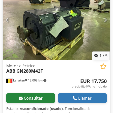
1
/
5
Motor eléctrico
ABB
GN280M42F
EUR 17.750
Lanaken
12.008 km
precio fijo IVA no incluído
Consultar
Llamar
Estado:
reacondicionado (usado)
, Funcionalidad: