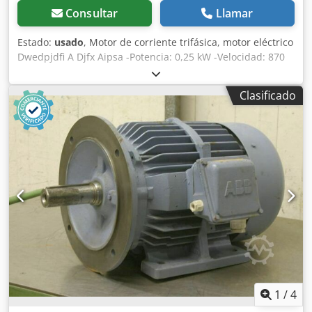
Consultar
Llamar
Estado:
usado
, Motor de corriente trifásica, motor eléctrico
Dwedpjdfi A Djfx Aipsa -Potencia: 0,25 kW -Velocidad: 870
rpm -Eje: Ø 19 mm -Diseño/Construcción: B3 -Grado de
protección: IP 55 -Dimensiones: 270/155/A190 mm -Peso:
Clasificado
8,1 kg
1
/
4