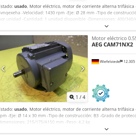
Estado:
usado
, Motor eléctrico, motor de corriente alterna trifásica
Svnqexeha -Velocidad: 1430 rpm -Eje: Ø 28 mm -Tipo de construcció
por unidad -Cantidad: 1 unidad disponible -Dimensiones: 400/340
Motor eléctrico 0.
AEG
CAM71NX2
Wiefelstede
12.305
1
/
4
Estado:
usado
, Motor eléctrico, motor de corriente alterna trifásica
rpm -Eje: Ø 14 x 30 mm -Tipo de construcción: B3 -Grado de protecci
Dimensiones: 215/175/A150 mm -Peso: 4,2 kg