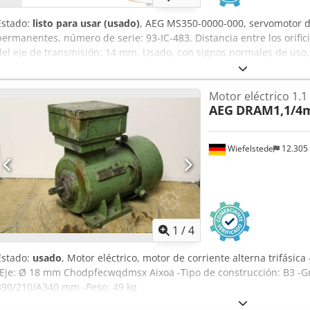
Estado:
listo para usar (usado)
, AEG MS350-0000-000, servomotor d
permanentes, número de serie: 93-IC-483. Distancia entre los orifi
del eje de transmisión: 14 mm. Usado, con signos normales de uso,
Aixja
Motor eléctrico 1.
AEG
DRAM1,1/4
Wiefelstede
12.305
1
/
4
Estado:
usado
, Motor eléctrico, motor de corriente alterna trifásic
-Eje: Ø 18 mm Chodpfecwqdmsx Aixoa -Tipo de construcción: B3 -Gr
390/210/A340 mm -Peso: 49 kg