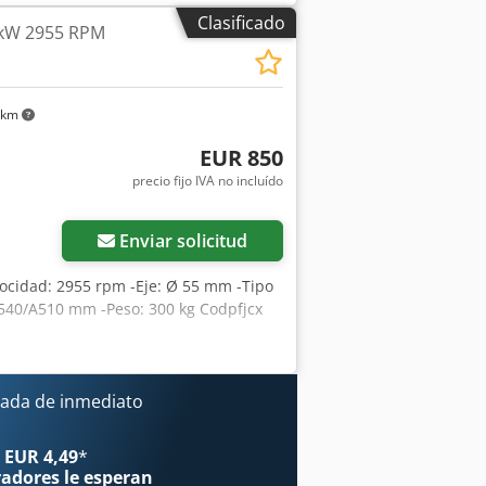
Clasificado
 kW 2955 RPM
 km
EUR 850
precio fijo IVA no incluído
Enviar solicitud
elocidad: 2955 rpm -Eje: Ø 55 mm -Tipo
/540/A510 mm -Peso: 300 kg Codpfjcx
ada de inmediato
 EUR 4,49
*
radores
le esperan