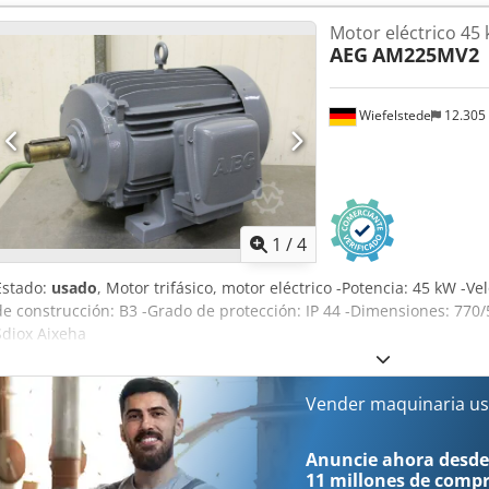
Motor eléctrico 45
AEG
AM225MV2
Wiefelstede
12.305
1
/
4
Estado:
usado
, Motor trifásico, motor eléctrico -Potencia: 45 kW -V
de construcción: B3 -Grado de protección: IP 44 -Dimensiones: 770
Sdiox Aixeha
Vender maquinaria us
Anuncie ahora desde
11 millones de comp