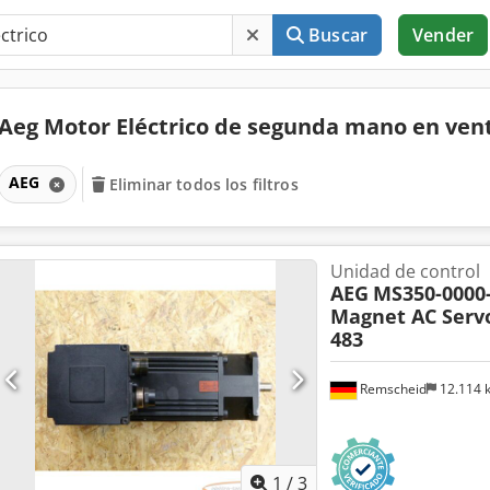
Buscar
Vender
Aeg Motor Eléctrico de segunda mano en ven
AEG
Eliminar todos los filtros
Unidad de control
AEG
MS350-0000
Magnet AC Servo
483
Remscheid
12.114
1
/
3