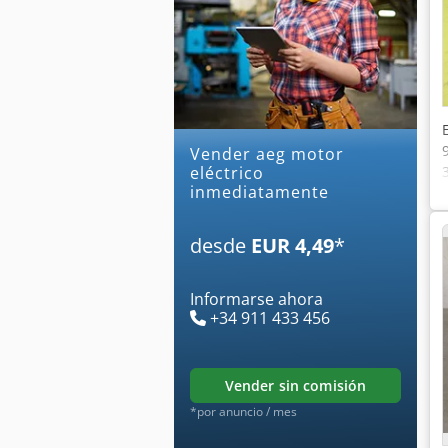
Vender aeg motor
eléctrico
inmediatamente
desde
EUR 4,49
*
Informarse ahora
+34 911 433 456
vender sin comisión
*por anuncio / mes