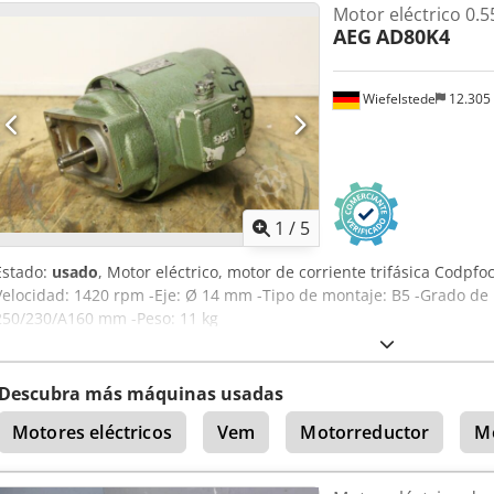
Motor eléctrico 0.
AEG
AD80K4
Wiefelstede
12.305
1
/
5
Estado:
usado
, Motor eléctrico, motor de corriente trifásica Codpfo
Velocidad: 1420 rpm -Eje: Ø 14 mm -Tipo de montaje: B5 -Grado de 
250/230/A160 mm -Peso: 11 kg
Descubra más máquinas usadas
Motores eléctricos
Vem
Motorreductor
Mo