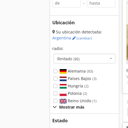
-
Ubicación
Su ubicación detectada:
Argentina
(cambiar)
radio:
Ilimitado
(92)
Alemania
(83)
Países Bajos
(3)
Hungría
(2)
Polonia
(2)
Reino Unido
(1)
Mostrar más
ca De Control
Heidenhain
Heidenhain Volante
Estado