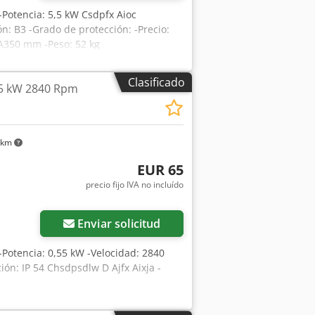
 -Potencia: 5,5 kW Csdpfx Aioc
n: B3 -Grado de protección: -Precio:
/A350 mm -Peso: 52 kg
Clasificado
55 kW 2840 Rpm
 km
EUR 65
precio fijo IVA no incluído
Enviar solicitud
 -Potencia: 0,55 kW -Velocidad: 2840
ón: IP 54 Chsdpsdlw D Ajfx Aixja -