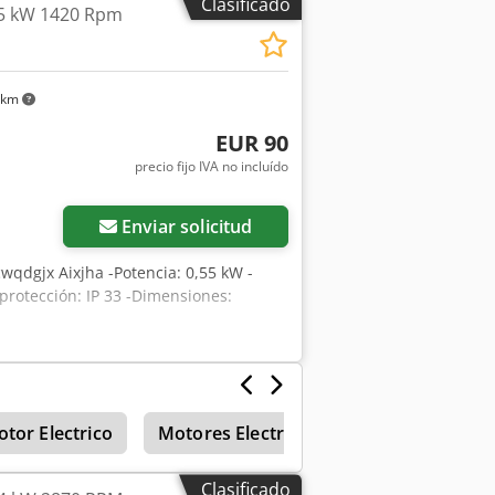
Clasificado
55 kW 1420 Rpm
 km
EUR 90
precio fijo IVA no incluído
Enviar solicitud
cwqdgjx Aixjha -Potencia: 0,55 kW -
protección: IP 33 -Dimensiones:
tor Electrico
Motores Electricos
Controles
Clasificado