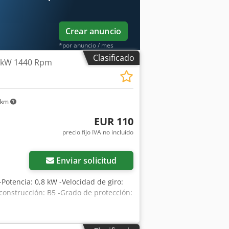
Crear anuncio
*por anuncio / mes
Clasificado
8 kW 1440 Rpm
 km
EUR 110
precio fijo IVA no incluído
Enviar solicitud
 -Potencia: 0,8 kW -Velocidad de giro:
construcción: B5 -Grado de protección: