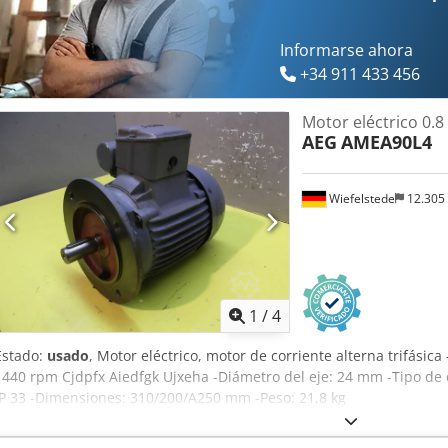
Informarse ahora
+34 911 433 456
Motor eléctrico 0.
AEG
AMEA90L4
Wiefelstede
12.305
1
/
4
Estado:
usado
, Motor eléctrico, motor de corriente alterna trifásica
1440 rpm Cjdpfx Aiedfgk Ujxeha -Diámetro del eje: 24 mm -Tipo de 
IP 33 -Dimensiones: 310/200/A250 mm -Peso: 21,8 kg