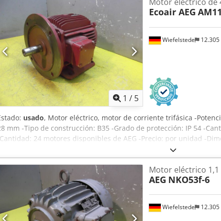
Motor eléctrico de
Ecoair AEG
AM1
Wiefelstede
12.305
1
/
5
Estado:
usado
, Motor eléctrico, motor de corriente trifásica -Poten
28 mm -Tipo de construcción: B35 -Grado de protección: IP 54 -Cant
-Cantidad: 24 motores disponibles de AEG -Precio: por unidad -Di
kg Chjdscwuwbepfx Aixea
Motor eléctrico 1,
AEG
NKO53f-6
Wiefelstede
12.305