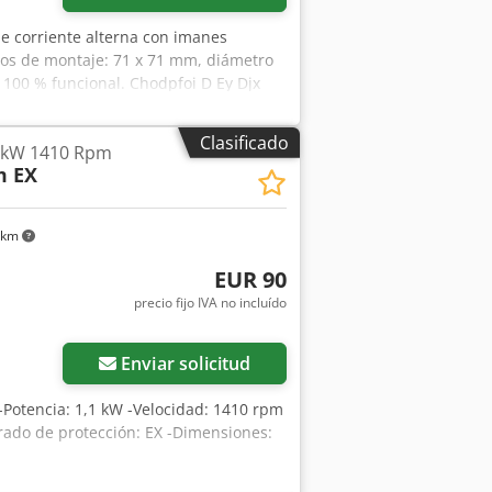
e corriente alterna con imanes
cios de montaje: 71 x 71 mm, diámetro
 100 % funcional. Chodpfoi D Ey Djx
Clasificado
1 kW 1410 Rpm
m EX
 km
EUR 90
precio fijo IVA no incluído
Enviar solicitud
a -Potencia: 1,1 kW -Velocidad: 1410 rpm
ado de protección: EX -Dimensiones: