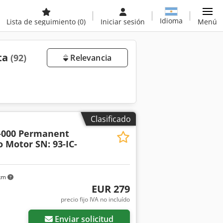
Idioma
Lista de seguimiento
(0)
Iniciar sesión
Menú
ta
(92)
Relevancia
Clasificado
-000 Permanent
 Motor SN: 93-IC-
 km
EUR 279
precio fijo IVA no incluído
Enviar solicitud