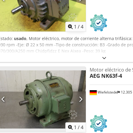
1
/
4
Estado:
usado
, Motor eléctrico, motor de corriente alterna trifásica
930 rpm -Eje: Ø 22 x 50 mm -Tipo de construcción: B3 -Grado de pro
370/300/A250 mm Chjdpfjdzz E Nex Aixea -Peso: 39 kg
Motor eléctrico de
AEG
NK63f-4
Wiefelstede
12.305
1
/
4