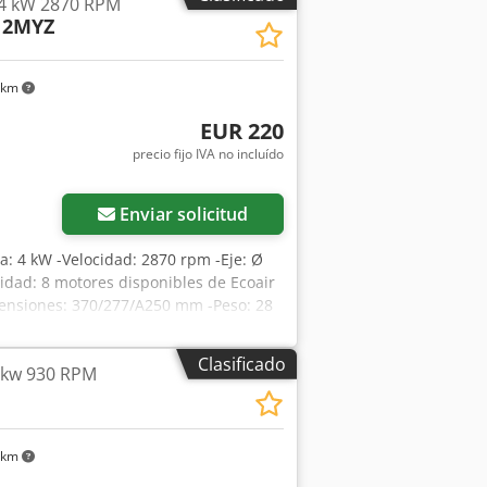
 4 kW 2870 RPM
12MYZ
 km
EUR 220
precio fijo IVA no incluído
Enviar solicitud
cia: 4 kW -Velocidad: 2870 rpm -Eje: Ø
idad: 8 motores disponibles de Ecoair
mensiones: 370/277/A250 mm -Peso: 28
Clasificado
1 kw 930 RPM
 km