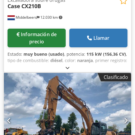
Excavadora sobre orugas
Case
CX210B
Middelbeers
12.030 km
Información de
Llamar
precio
Estado:
muy bueno (usado)
, potencia:
115 kW (156,36 CV)
,
tipo de combustible:
diésel
, color:
naranja
, primer registro:
07/2013
, Año de fabricación:
2012
, horas de
funcionamiento:
15.109 h
, Información general Año del
Clasificado
modelo: 2012 Número de serie: DCH210R5NCEAH2500
Información técnica Número de cilindros: 4 Peso en vacío:
22.600 kg Funcionalidad Anchura de trabajo: 300 cm
Marcado CE: sí Estado Estado técnico: muy bueno Estado
visual: muy bueno Información financiera Precio: A
consultar Garantía Garantía: De primer propietario,
historial de mantenimiento completo, ¡listo para trabajar
de inmediato! - 80 % sistema de cadenas - Incluye 3
cucharas: 1300 mm, 450 mm y 2000 mm cuchara