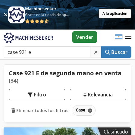
Machineseeker
A la aplicación
Gratis en la tienda de aplicaciones
Vender
Buscar
Case 921 E de segunda mano en venta
(34)
Filtro
Relevancia
Case
Eliminar todos los filtros
Clasificado