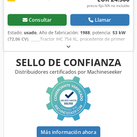
precio fijo IVA no incluído
Consultar
Llamar
Estado:
usado
, Año de fabricación:
1988
, potencia:
53 kW
(72,06 CV)
, _____Tractor IHC 754 XL, procedente de primer
propietario, en óptimas condiciones. Horas de
funcionamiento: aproximadamente 8600. Año de
fabricación: 1988. Elevador delantero. Toma de fuerza
SELLO DE CONFIANZA
delantera. Transmisión de 30 km/h. Precio: 24.500,00
euros, sin IVA. Ubicación: null. Codpszdmutefx Agpjha
Distribuidores certificados por Machineseeker
Más información ahora