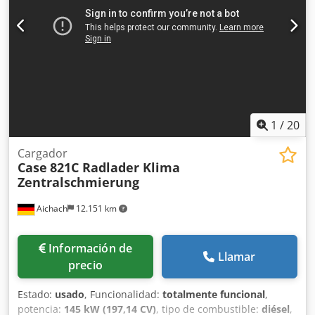
1
/
20
Cargador
Case
821C Radlader Klima
Zentralschmierung
Aichach
12.151 km
Información de
Llamar
precio
Estado:
usado
, Funcionalidad:
totalmente funcional
,
potencia:
145 kW (197,14 CV)
, tipo de combustible:
diésel
,