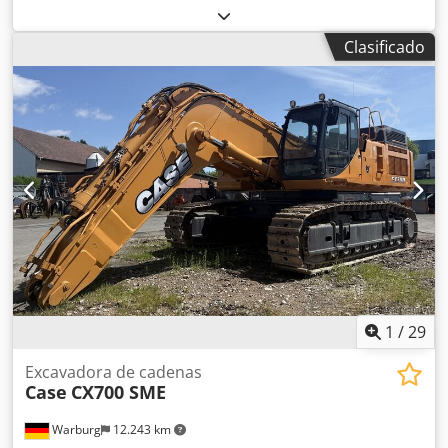
color:
oro
, peso operativo:
18.000 kg
, Año de fabricación:
2000
, horas de funcionamiento:
8.000 h
, Equipamiento:
Clasificado
aire acondicionado, cabina, sistema de lubricación
centralizada
, Case 821C cargadora de ruedas Año de
fabricación: 2000 8.000 horas 145 kW aprox. 18.000 kg Aire
acondicionado Chsdpfxoy Uxt Se Agpsa Engrase
centralizado Neumáticos 23,5R25
1
/
29
Excavadora de cadenas
Case
CX700 SME
Warburg
12.243 km