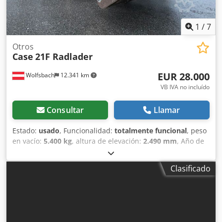
lista para la producción. Especificaciones técnicas: Formato
máximo: 420 x 520 x 100 mm Peso: 220 kg Alimentación
eléctrica: 230 V + aire comprimido. El precio es por un
1
/
7
conjunto de dos máquinas.
Otros
Case
21F Radlader
EUR 28.000
Wolfsbach
12.341 km
VB IVA no incluído
Consultar
Llamar
Estado:
usado
, Funcionalidad:
totalmente funcional
, peso
en vacío:
5.400 kg
, altura de elevación:
2.490 mm
, Año de
fabricación:
2014
, horas de funcionamiento:
2.081 h
,
longitud total:
5.550 mm
, altura de construcción:
2.500
Clasificado
mm
, tipo de accionamiento:
Diesel Motor
, ancho de
construcción:
1.950 mm
, Otros Clase de velocidad: 25
Chodjwlxgaopfx Agpsa Estado técnico: normal Estado de la
batería: normal