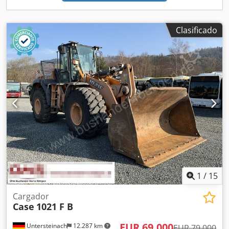
Clasificado
1
/
15
Cargador
Case
1021 F B
EUR 69.000
Untersteinach
12.287 km
EUR 79.000