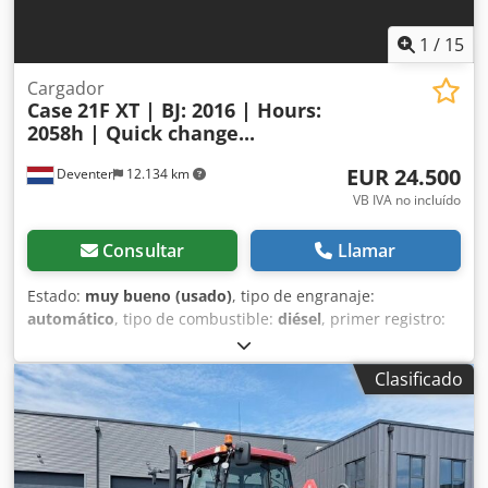
1
/
15
Cargador
Case
21F XT | BJ: 2016 | Hours:
2058h | Quick change...
EUR 24.500
Deventer
12.134 km
VB IVA no incluído
Consultar
Llamar
Estado:
muy bueno (usado)
, tipo de engranaje:
automático
, tipo de combustible:
diésel
, primer registro:
06/2016
, Año de fabricación:
2016
, horas de
funcionamiento:
2.058 h
, Equipamiento:
cabina
, =
Clasificado
Opciones y accesorios adicionales = Csdezp N Umopfx
Agpsha - Cabina cerrada - Radio/reproductor de CD =
Notas = Pala cargadora CASE 21F XT, fabricada en 2016,
con solo 2.058 horas de funcionamiento. Esta pala
cargadora compacta y potente es de origen alemán y se