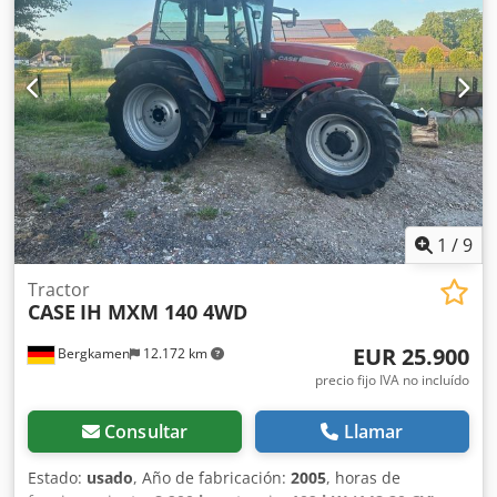
Circuito hidráulico completo (para martillo, pinza o cizalla)
Acoplamiento rápido OQ80 1 cuchara – 800 mm de ancho
1 pinza – funciona, necesita reparación Tren de rodaje
conservado en aproximadamente un 70 % Csdpjzp Rm
Rsfx Agpjha Placas de base de 600 mm de ancho Motor
Isuzu de 202 kW Certificación CE Transporte: 10,8 x 3 x 3,40
m Peso en condiciones de trabajo: 35,5 toneladas.
1
/
9
Tractor
CASE
IH MXM 140 4WD
EUR 25.900
Bergkamen
12.172 km
precio fijo IVA no incluído
Consultar
Llamar
Estado:
usado
, Año de fabricación:
2005
, horas de