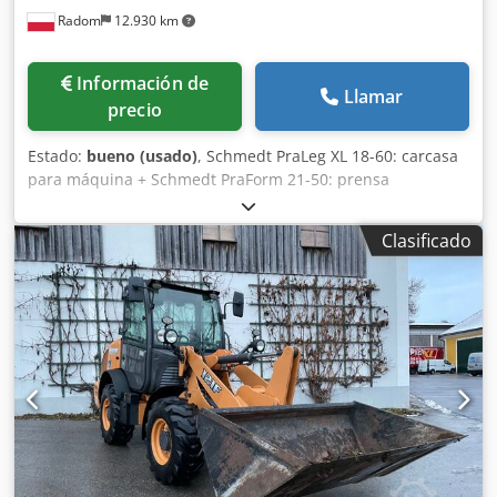
Radom
12.930 km
Información de
Llamar
precio
Estado:
bueno (usado)
, Schmedt PraLeg XL 18-60: carcasa
para máquina + Schmedt PraForm 21-50: prensa
Fabricados en 2022. Chodszdazbjpfx Agpea Schmedt
PraLeg XL 18-60: máquina para encuadernar libros
Clasificado
Máquina en buen estado, lista para su funcionamiento. La
máquina sujeta un bloque de hojas para encuadernar en
una cubierta preparada. Dos aplicadores de adhesivo, con
ajuste suave del grosor del adhesivo. Formato: Altura del
bloque: 80 – 450 mm Ancho del bloque: 110 – 450 mm
Grosor del bloque: 2 – 80 mm Tasa de producción:
aproximadamente 200 – 300 unidades/hora Alimentación
eléctrica: 230 V Peso: 300 kg Fabricado en Alemania.
Schmedt PraForm 21-50: prensa para libros Prensa para
libros con cortador de ranuras. Fabricado por Schmedt,
Alemania. La máquina está en muy buenas condiciones y