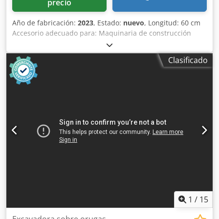
precio
Año de fabricación:
2023
, Estado:
nuevo
, Longitud: 60 cm
Accesorio adecuado para: Maquinaria de construcción
Capacidad de carga: 500 l Garantía: 6 meses Chjdpspq
Tbuofx Agpea
Clasificado
1
/
15