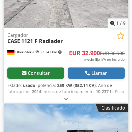
Csdpfoziwnbox Agpjha producción de libros de tapa dura,
encuadernaciones, imprentas, empresas de artes gráficas,
producción de álbumes, catálogos y encuadernaciones.
1
/
9
Cargador
CASE
1121 F Radlader
EUR 32.900
Ober-Mörlen
12.141 km
EUR 36.900
precio fijo IVA no incluído
Consultar
Llamar
Estado:
usado
, potencia:
259 kW (352,14 CV)
, Año de
fabricación:
2014
, horas de funcionamiento:
10.237 h
, Peso
en vacío: 27.024 kg Para obtener más información,
póngase en contacto con Emal Jaweed. Cargadora de
Clasificado
ruedas / Wheel Loader, Case 1121F, año de fabricación
2014, horas de servicio: 10.237 h, longitud: 8.960 mm,
ancho: 2.990 mm, altura: 3.570 mm, peso bruto máximo
autorizado: 27.024 kg, motor: Case, potencia del motor: 239