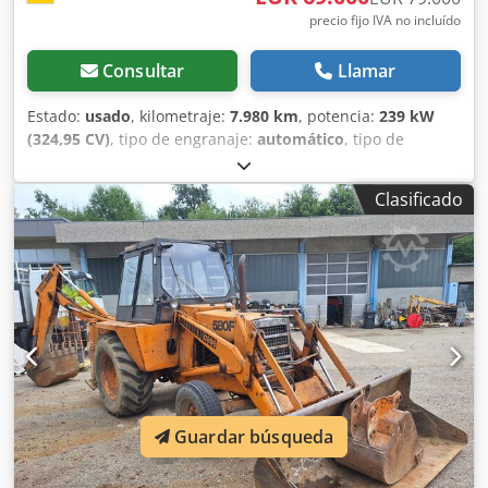
precio fijo IVA no incluído
Consultar
Llamar
Estado:
usado
, kilometraje:
7.980 km
, potencia:
239 kW
(324,95 CV)
, tipo de engranaje:
automático
, tipo de
combustible:
diésel
, color:
amarillo
, primer registro:
01/2013
, Año de fabricación:
2013
, Equipamiento:
aire
Clasificado
acondicionado
, = Otras opciones y equipamiento = Cjdpoy
Hu U Aefx Agpjha - Aire acondicionado - Radio - Dirección
asistida - Visera parasol = Observaciones = +++Peso: 24.000
kg Km/h+++ +++4x4+++ +++Neumáticos 26,5xR25 90%+++
+++Focos de trabajo+++ +++Amortiguadores de
vibración+++ +++Bloqueo de diferencial eje delantero+++
+++Cuchara 3,6 m³+++ +++Báscula+++ - General: - - Motor:
Case - Transmisión: Automática - Plazas totales: 1 - -
Seguridad: - - Cámara de marcha atrás - - Cabina: - - Aire
acondicionado - Salidas de ventilación por tobera - -
Guardar búsqueda
Exterior: - - Dirección asistida - Visera parasol - Puerta del
conductor - - Audio, comunicación, electrónica: - - Radio - -
Otros: - Dimensiones vehículo: Longitud 8,95 m; Anchura 3