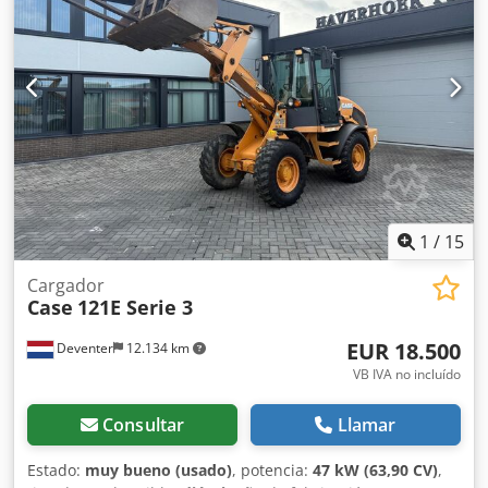
Longitud para el transporte: 8,19 m Ancho para el
transporte: 1,91 m Altura para el transporte: 2,89 m Color:
Amarillo - Control mediante joystick - Pala niveladora -
Cámara Con gusto le brindamos apoyo también en el
ámbito de la financiación/arrendamiento a través de
nuestros socios. Todos los datos son orientativos. Salvo
error y omisión.
1
/
15
Cargador
Case
121E Serie 3
EUR 18.500
Deventer
12.134 km
VB IVA no incluído
Consultar
Llamar
Estado:
muy bueno (usado)
, potencia:
47 kW (63,90 CV)
,