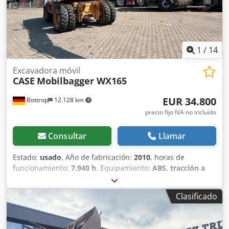
1
/
14
Excavadora móvil
CASE
Mobilbagger WX165
EUR 34.800
Bottrop
12.128 km
precio fijo IVA no incluído
Consultar
Llamar
Estado:
usado
, Año de fabricación:
2010
, horas de
funcionamiento:
7.940 h
, Equipamiento:
ABS, tracción a
las cuatro ruedas
, MINIESTACIÓN DE EXCAVACIÓN CASE
Tipo: WX165 (Excavadora hidráulica) Número de
Clasificado
homologación: N211 Chedpjzripcofx Agpja Fabricante del
motor: Case Potencia del motor: 105 kW Horas de
funcionamiento: 7940 h Peso máximo permitido: 18 000 kg