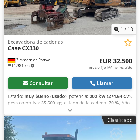
niveladora - Opcional con sistema TOPCON 3D de 2021
Csdpfoy En Ndex Agpeha
1
/
13
Excavadora de cadenas
Case
CX330
EUR 32.500
Zimmern ob Rottweil
11.984 km
precio fijo IVA no incluído
Consultar
Llamar
Estado:
muy bueno (usado)
, potencia:
202 kW (274,64 CV)
,
peso operativo:
35.500 kg
, estado de la cadena:
70 %
, Año
de fabricación:
2006
, horas de funcionamiento:
9.139 h
,
Equipamiento:
aire acondicionado
, CASE CX330 Año de
Clasificado
fabricación: 2006 Horas de funcionamiento: 9.139 horas
Cabina cerrada Aire acondicionado Radio Sistema de
lubricación centralizado Brazo estándar Cuchara: 3,30 m