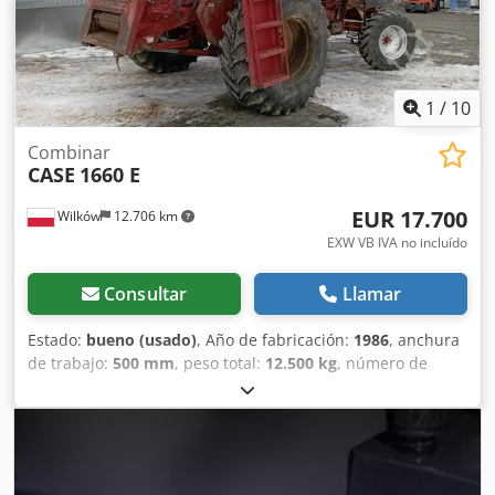
1
/
10
Combinar
CASE
1660 E
EUR 17.700
Wilków
12.706 km
EXW VB IVA no incluído
Consultar
Llamar
Estado:
bueno (usado)
, Año de fabricación:
1986
, anchura
de trabajo:
500 mm
, peso total:
12.500 kg
, número de
máquina/vehículo:
017128
, CASE IH 1660 flujo axial
Chodpfjvr Dxpsx Agpja Marca: Case IH Modelo: 1660 Año:
1987 Horas de funcionamiento: 3.300 h Ancho de sección:
5,00 m Varios tipos de equipos: picador de paja,
esparcidor de paja.