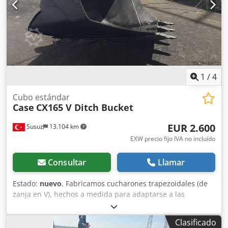
1
/
4
Cubo estándar
Case
CX165 V Ditch Bucket
EUR 2.600
Susuz
13.104 km
EXW precio fijo IVA no incluído
Consultar
Llamar
Estado:
nuevo
, Fabricamos cucharones trapezoidales (de
zanja en V), hechos a medida para adaptarse a las
dimensiones específicas de su canal. Chedpfown E A Hox
Agpea
Clasificado