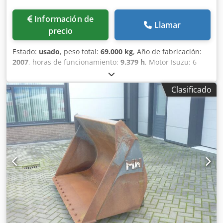
Información de
Llamar
precio
Estado:
usado
, peso total:
69.000 kg
, Año de fabricación:
2007
, horas de funcionamiento:
9.379 h
, Motor Isuzu: 6
cilindros, 345 kW – AH-6WG1X – EPA y CE Cedpfxjul U H Tj
Agpsha Pluma 6,58 m Brazo 3 m Zapatas de oruga 650 mm
Clasificado
Todas las tuberías hidráulicas (martillo/garra y rotación)
Enganche rápido hidráulico: OIL Quick OQ90 o Lehnhoff
HS80 Cazo de excavación profunda – 4,55 m³ SAE Peso de
transporte: 69 t Ancho de transporte: 3,93 m Ancho de
trabajo (4,14 m con escalones) Altura de transporte: 4,37 m
La máquina ha sido revisada y reparada en nuestro taller
Informe a petición Gran mantenimiento realizado: todos
los aceites y filtros cambiados, incluyendo 650 litros de
aceite hidráulico. CASE Alemania marzo 2026: El motor
tiene 6 inyectores nuevos (factura a petición)