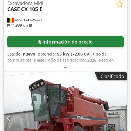
Excavadora Midi
CASE
CX 105 E
Moerbeke-Waas
11.939 km
Información de precio
Estado:
nuevo
, potencia:
53 kW (72,06 CV)
, tipo de
combustible:
diésel
, Año de fabricación:
2026
, Peso en
vacío: 9.780 kg. Póngase en contacto con el departamento
de ventas de KEY-TEC para obtener más información.
Clasificado
Codpfxezrrw Aj Agpsha