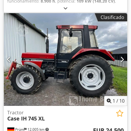
funcionamiento:
8.900 h
, potencia:
109 kW (148,20 CV)
,
Equipamiento:
ABS, aire acondicionado, cabina, tracción a
las cuatro ruedas
, Peso muerto: 5.868 kg Longitud: 4.692
Clasificado
mm Ancho: 2,507 mm Altura: 2.997 mm Distancia entre
ejes: 2.723 mm Potencia nominal: 105,9 kW, 144 CV
Velocidad nominal: 2.200 rpm Csdowlmt Iepfx Agpeha
Número de cilindros: 6 Cilindrada: 7.480 cm³ Aumento del
par: 51,3 Tracción en las cuatro ruedas
1
/
10
Tractor
Case IH
745 XL
EUR 24.500
Prüm
12.005 km