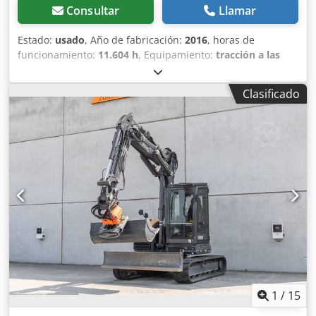
Consultar
Llamar
Estado:
usado
, Año de fabricación:
2016
, horas de
funcionamiento:
11.604 h
, Equipamiento:
tracción a las
cuatro ruedas
, Llamar (Contacto · Teléfono · Móvil ·
WhatsApp) Cjdpfx Agokq Amfopoha * Cargadora de ruedas
Clasificado
Case 921F 4x4 con tracción total * Calefacción / Aire
acondicionado * Año de fabricación: 2016 * Número de
identificación del vehículo (VIN): FNH921F1NGHE12139 *
Potencia: 190 kW * Peso en vacío: 19680 kg * Peso total:
21600 kg * Horas de uso: 11604 * Disponibles 3 unidades *
Precio bajo consulta * Toda la información proporcionada
no es vinculante.
1
/
15