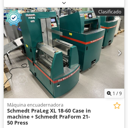
cuatro ruedas
, CATERPILLAR Modelo: 1650M Peso en vacío:
19 200 kg Chodpfx Agjzhyrmspea Potencia: 122 kW Horas
Clasificado
de trabajo: 5396 Equipamiento: - Asiento calefactado - Aire
acondicionado - Radio - Rastrillo trasero con 3 dientes -
Dispositivos y rejillas de protección de la cabina en la
parte delantera - Pala niveladora (plegable
hidráulicamente) Con gusto le brindamos asistencia
también en el área de financiación/arrendamiento a través
de nuestros socios. Todos los datos sin garantía. Salvo
error y omisión.
1
/
9
Máquina encuadernadora
Schmedt PraLeg XL 18-60 Case in
machine
+ Schmedt PraForm 21-
50 Press