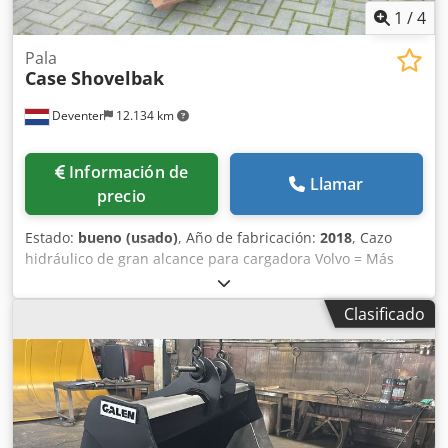
1
/
4
Pala
Case
Shovelbak
Deventer
12.134 km
Información de
Llamar
precio
Estado:
bueno (usado)
, Año de fabricación:
2018
, Cazo
hidráulico de gran alcance para cargadora Volvo = Más
información = Año de fabricación: 2018 Chodpfx Ajwwtg
Sjgpsa Apto para: maquinaria de construcción Sistema de
Clasificado
cambio rápido: Sí Estado técnico: bueno Estado visual:
bueno Contacte con Gerrit Haverhoek para obtener más
información.