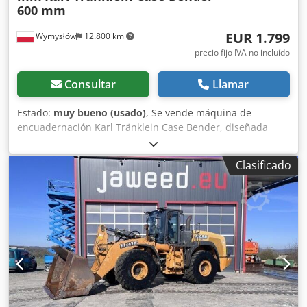
600 mm
EUR 1.799
Wymysłów
12.800 km
precio fijo IVA no incluído
Consultar
Llamar
Estado:
muy bueno (usado)
, Se vende máquina de
encuadernación Karl Tränklein Case Bender, diseñada
para dar forma y curvar los lomos de las cubiertas de
libros de tapa dura. El dispositivo proporciona a las
Clasificado
cubiertas el radio adecuado, lo que permite que se ajusten
perfectamente al bloque del libro. La máquina está
equipada con rodillos ajustables que permiten adaptarse
a diferentes grosores de cubiertas. Su robusta estructura
de hierro fundido garantiza una alta precisión y una larga
vida útil. Datos técnicos: Fabricante: Karl Tränklein Tipo:
Case Bender / máquina para dar forma a lomos Ancho de
trabajo: aprox. 600 mm Ajuste de la presión de los rodillos
Estructura estable de hierro fundido Accionamiento
eléctrico Mesa de trabajo Estado: usada Aplicaciones: