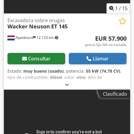
acoplamiento rápido hidráulico, 3 cucharas, aire
acondicionado, cámara de visión trasera.
1
/
15
Excavadora sobre orugas
Wacker Neuson
ET 145
EUR 57.900
Apeldoorn
12.123 km
precio fijo IVA no incluído
Consultar
Llamar
Estado:
muy bueno (usado)
, potencia:
55 kW (74,78 CV)
,
tipo de combustible:
diésel
, color:
otro
, Año de
fabricación:
2019
, horas de funcionamiento:
3.800 h
,
Equipamiento:
aire acondicionado
, Peso en vacío: 14.598
Clasificado
kg Dimensiones (largo x ancho x alto): 772 x 249 x 279 cm
Marca del motor: Perkins Alcance máximo: 873 cm Sistema
de cambio rápido: sí Dedpezp Et Ssfx Anfekr Marcado CE:
sí Estado técnico: muy bueno Estado óptico: muy bueno =
Opciones y accesorios adicionales = - 3.º circuito hidráulico
- Lámpara(s) de trabajo - Ventilador - Orugas de goma -
Función de martillo/clasificación - Acoplador rápido