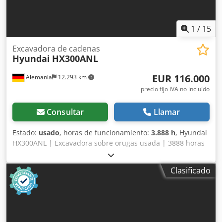
1
/
15
Excavadora de cadenas
Hyundai
HX300ANL
EUR 116.000
Alemania
12.293 km
precio fijo IVA no incluído
Consultar
Llamar
Estado:
usado
, horas de funcionamiento:
3.888 h
, Hyundai
HX300ANL | Excavadora sobre orugas usada | 3888 horas
Djdpfxszrnfve Anfskr 📍 Ubicación: Alemania 🚛 Entrega
disponible en su destino; ¡utilice nuestra calculadora de
Clasificado
envío para estimar los costes de transporte! 💰 Compre
ahora por 116 000 EUR o haga una oferta. Pago al
momento de la entrega disponible por una tarifa
asequible (sujeto a aprobación)* 👷‍♂️ Inspeccionada por un
experto independiente 63 puntos de inspección, 43