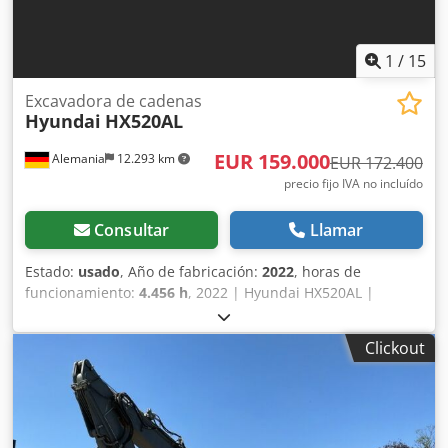
1
/
15
Excavadora de cadenas
Hyundai
HX520AL
EUR 159.000
Alemania
12.293 km
EUR 172.400
precio fijo IVA no incluído
Consultar
Llamar
Estado:
usado
, Año de fabricación:
2022
, horas de
funcionamiento:
4.456 h
, 2022 | Hyundai HX520AL |
Excavadora de orugas usada | 4456 horas 📍Ubicación:
Alemania 🚛 Entrega disponible en su destino. ¡Utilice
Clickout
nuestra calculadora de envío para estimar los costes de
transporte! 💰 Compre ahora por 159 000 EUR o haga una
oferta. Pago a la entrega disponible por una tarifa
asequible (sujeto a aprobación)* 👷‍♂️ Inspeccionada por un
experto independiente 59 puntos de inspección: 55