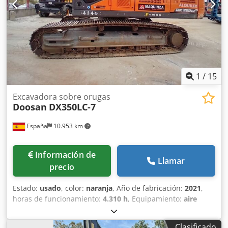
puentes o carreteras, con menos costes operativos, menos
paradas y más comodidad. Excavadora de segunda mano a
la venta ideal para excavación de terrenos, carga,
elevación y descarga de materiales por la acción de la
cuchara. Tipología: Orugas Precio de cazos: a consultar
Profundidad excav: 6.670 mm Altura excav: 10.795 mm
1
/
15
Excavadora sobre orugas
Doosan
DX350LC-7
España
10.953 km
Información de
Llamar
precio
Estado:
usado
, color:
naranja
, Año de fabricación:
2021
,
horas de funcionamiento:
4.310 h
, Equipamiento:
aire
acondicionado
, Peso en vacío: 36.000 kg Dimensiones
(lxanxal): 1141 x 300 x 364 cm Ancho de cadena de oruga:
Clasificado