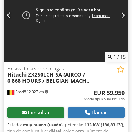
1
/
15
Excavadora sobre orugas
Hitachi
ZX250LCH-5A (AIRCO /
6.868 HOURS / BELGIAN MACH...
EUR 59.950
Bree
12.027 km
precio fijo IVA no incluído
Consultar
Llamar
Estado:
muy bueno (usado)
, potencia:
133 kW (180,83 CV)
,
tipo de combustible:
diésel
, color:
otro
, número de