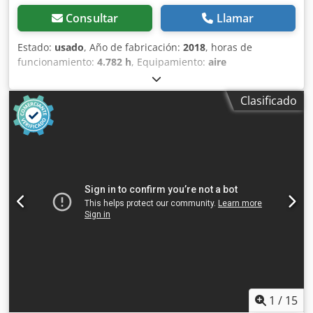
Consultar
Llamar
Estado:
usado
, Año de fabricación:
2018
, horas de
funcionamiento:
4.782 h
, Equipamiento:
aire
acondicionado
, Peso en vacío: 22.300 kg Dimensiones
(lxanxal): 957 x 255 x 308 cm Ancho de cadena de oruga: 50
Clasificado
cm = Más opciones y accesorios = - Climatizador Dkjdpfx
Ajy Nct Eenfor = Comentarios = Ubicación: Casarrubios del
monte (Toledo) Excavadora de segunda mano de 23,5 tn.
Caterpillar 323FLN IHC a la venta. Excavadora diseñada
para poder trabajar cerca de edificios y en zonas
reducidas, sin disminuir su rendimiento. Tipología: Orugas
Matriculada: No Aire acondicionado: Climatizador Alcance:
9.450 mm Altura excav: 9.240 mm Profundidad excav:
6.290 mm Anchura de la oruga: 500 mm Brazo/Balancín:
5,7 / 2,5 m CE
1
/
15