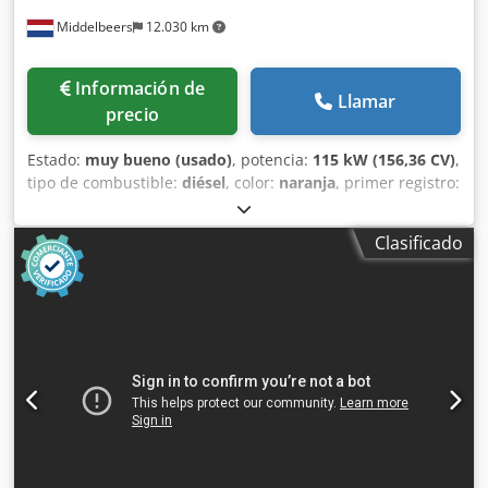
Middelbeers
12.030 km
Información de
Llamar
precio
Estado:
muy bueno (usado)
, potencia:
115 kW (156,36 CV)
,
tipo de combustible:
diésel
, color:
naranja
, primer registro:
07/2013
, Año de fabricación:
2012
, horas de
funcionamiento:
15.109 h
, Información general Año del
Clasificado
modelo: 2012 Número de serie: DCH210R5NCEAH2500
Información técnica Número de cilindros: 4 Peso en vacío:
22.600 kg Funcionalidad Anchura de trabajo: 300 cm
Marcado CE: sí Dsdpfey En Ndjx Anfjkr Estado Estado
técnico: muy bueno Estado visual: muy bueno Información
financiera Precio: A consultar Garantía Garantía: De primer
propietario, historial de mantenimiento completo, ¡listo
para trabajar de inmediato! - 80 % sistema de cadenas -
Incluye 3 cucharas: 1300 mm, 450 mm y 2000 mm cuchara
niveladora - Opcional con sistema TOPCON 3D de 2021