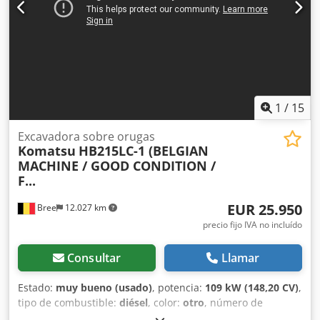
hidráulico - Radio - Función de rotación - Pala - Baliza de
señalización - Calefacción del asiento = Notas = Tren de
transmisión Nivel (Tier): Etapa IV / Tier IV final General País
de fabricación: Austria Sistema Powertilt con acoplador
rápido hidráulico, 3 cucharones, aire acondicionado,
orugas de goma, cámara.
1
/
15
Excavadora sobre orugas
Komatsu
HB215LC-1 (BELGIAN
MACHINE / GOOD CONDITION /
F...
EUR 25.950
Bree
12.027 km
precio fijo IVA no incluído
Consultar
Llamar
Estado:
muy bueno (usado)
, potencia:
109 kW (148,20 CV)
,
tipo de combustible:
diésel
, color:
otro
, número de
asientos:
1
, primer registro:
08/2012
, Año de fabricación: