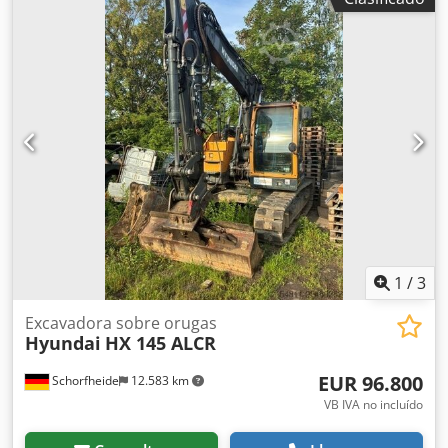
60 cm = Más opciones y accesorios = - Sistema de
lubricación central = Comentarios = Ubicación: Casarrubios
del monte (Toledo) La excavadora DX350LC-7 es la primera
excavadora de orugas de 36 toneladas de Fase V que
incorpora la innovadora tecnología D-Ecopower de
Doosan. El D-Ecopower permite obtener mayor
productividad con un menor consumo de combustible por
hora de trabajo. Dsdpfjzb Ndtjx Anfskr precio: PRECIO A
CONSULTAR Estabilizadores: No Altura de excav: 9.980 mm
Alcance horizontal: 10.600 mm Profundidad excav: 6.940
mm Brazo: 6,5 / 2,6 m Motor de arranque: 24 V Tipo de
enganche: S100-29424 configuración del eje: Orugas de
hierro CE
1
/
3
Excavadora sobre orugas
Hyundai
HX 145 ALCR
EUR 96.800
Schorfheide
12.583 km
VB IVA no incluído