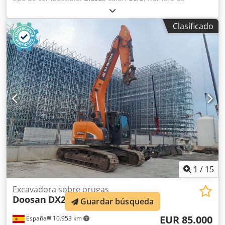
asientos:
1
, primer registro:
08/2016
, Año de fabricación:
2016
, horas de funcionamiento:
6.868 h
, Equipamiento:
Clasificado
aire acondicionado
, = Opciones y accesorios adicionales =
- Toma de fuerza = Notas = Estado: Tipo CE: CE =
Información adicional = Información general Cabina:
Diurna Información técnica Número de cilindros: 4
Cilindrada del motor: 5193 cm³ Ancho de las orugas: 259
cm Peso en vacío: 26 400 kg Dimensiones (largo x ancho x
alto): 1036 x 319 x 307 cm Funcional Alcance máximo: 1001
cm Sistema de cambio rápido: Sí Dodpfx Ajzph Rmonfskr
Marcado CE: Sí Estado Estado técnico: muy bueno Estado
estético: muy bueno
1
/
15
Excavadora sobre orugas
Doosan
DX235LCR
Guardar búsqueda
EUR 85.000
España
10.953 km