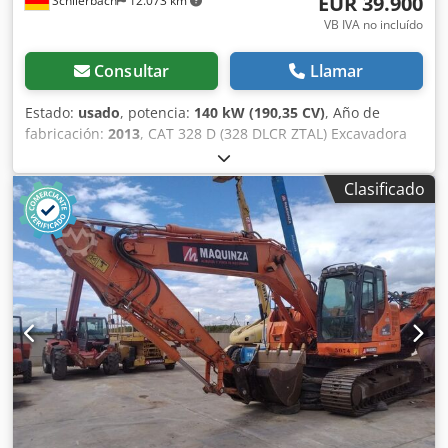
EUR 39.900
Schlierbach
12.073 km
VB IVA no incluído
Consultar
Llamar
Estado:
usado
, potencia:
140 kW (190,35 CV)
, Año de
fabricación:
2013
, CAT 328 D (328 DLCR ZTAL) Excavadora
para túneles Muchos repuestos adicionales disponibles
por un costo extra, por ejemplo, una superestructura
Clasificado
completa, etc.!! • Potencia: 140 kW (190 CV) • Pluma
articulada/desplazable para trabajos de túneles • Sistema
de cambio rápido • Apoyo con hoja • Aire acondicionado •
Versión de cola corta Djdpfxowmpcue Anfokr • 11.600
horas de trabajo • Ancho de cadena: 600 mm • Incluye 1 x
cucharón de excavación de 1,3 m³ y 1 x ripper •
Profundidad de excavación: aprox. 7 m • Peso en vacío:
43.500 kg - ¡Máquina alemana! - ¡Operativa! - Todo el
mantenimiento realizado por Zeppelin / Caterpillar
¡Errores y venta previa reservados! = Más información =
Año de fabricación: 2013 Daños: ninguno