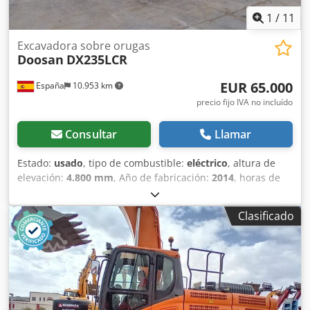
1
/
11
Excavadora sobre orugas
Doosan
DX235LCR
EUR 65.000
España
10.953 km
precio fijo IVA no incluído
Consultar
Llamar
Estado:
usado
, tipo de combustible:
eléctrico
, altura de
elevación:
4.800 mm
, Año de fabricación:
2014
, horas de
funcionamiento:
6.320 h
, Peso en vacío: 23.500 kg
Capacidad de carga: 1.800 kg PBV: 25.300 kg Dedpfszb Nc
Clasificado
Nsx Anfskr Dimensiones (lxanxal): 900 x 299 x 308 cm
Ancho de cadena de oruga: 60 cm = Más opciones y
accesorios = - Sistema de lubricación central =
Comentarios = Ubicación: Ribarroja de Turia (Valencia) Esta
excavadora de orugas de ocasión ofrece la flexibilidad
necesaria para realizar prácticamente cualquier trabajo,
ya sea en zonas urbanas o en espacios reducidos, en