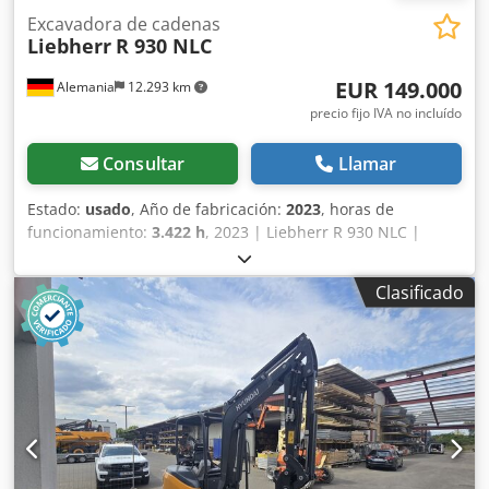
Excavadora de cadenas
Liebherr
R 930 NLC
EUR 149.000
Alemania
12.293 km
precio fijo IVA no incluído
Consultar
Llamar
Estado:
usado
, Año de fabricación:
2023
, horas de
funcionamiento:
3.422 h
, 2023 | Liebherr R 930 NLC |
Excavadora de oruga usada | 3422 horas 📍Ubicación:
Alemania 🚛 Entrega disponible a su destino: ¡Utilice
Clasificado
nuestra calculadora de envío para estimar los costos de
transporte! 💰 Compre ahora por 149 000 EUR o haga una
oferta. Pago al momento de la entrega disponible por una
tarifa asequible (sujeto a aprobación)* Djdpfx
Anszrnxpjfjkr 👷‍♂️ Inspeccionada por un experto
independiente 65 puntos de inspección, 64 aprobados ✅,
0 con deficiencias ℹ️, 1 observación ⚠️ 📌 Comentario del
inspector: Excavadora de oruga en buen estado de
funcionamiento, necesita limpieza, estado de los fluidos