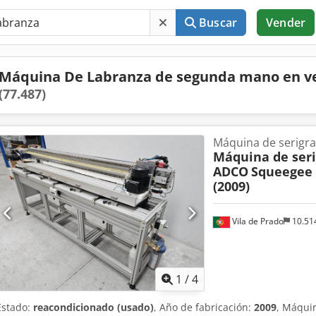
Buscar
Vender
Máquina De Labranza de segunda mano en v
(77.487)
Máquina de serigra
Máquina de seri
ADCO
Squeegee 
(2009)
Vila de Prado
10.51
1
/
4
Estado:
reacondicionado (usado)
, Año de fabricación:
2009
, Máqui