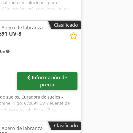
cializada en soluciones para
UV (electrónicos) o de aire caliente.
Clasificado
 Apero de labranza
691 UV-8
 km
Información de
precio
de suelos, Curadora de suelos -
chine -Tipo: 670691 UV-8 Fuente de
 Aloqwprys Iok -Peso: 29 kg
Clasificado
 Apero de labranza