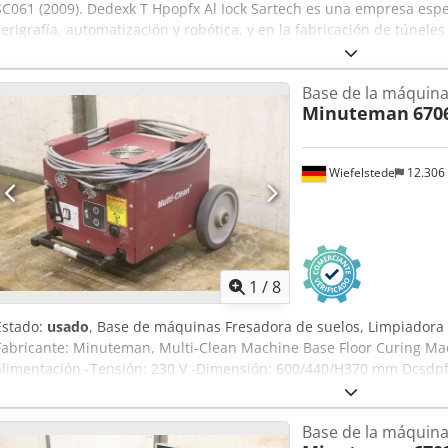
SC061 (2009). Dedexk T Hpopfx Al Iock Sartech es una empresa espe
serigrafía, automatización y robótica, y en la fabricación de túneles 
Base de la máquina
Minuteman
670
Wiefelstede
12.306
1
/
8
Estado:
usado
, Base de máquinas Fresadora de suelos, Limpiadora 
Fabricante: Minuteman, Multi-Clean Machine Base Floor Curing Ma
alimentación -Tensión: 230 V -Dimensión: 600/440/H370 mm Dcsdpfx
Base de la máquina