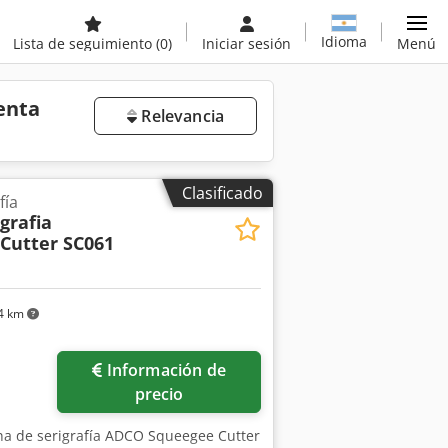
Idioma
Lista de seguimiento
(0)
Iniciar sesión
Menú
enta
Relevancia
Clasificado
fía
grafia
Cutter SC061
4 km
Información de
precio
na de serigrafía ADCO Squeegee Cutter