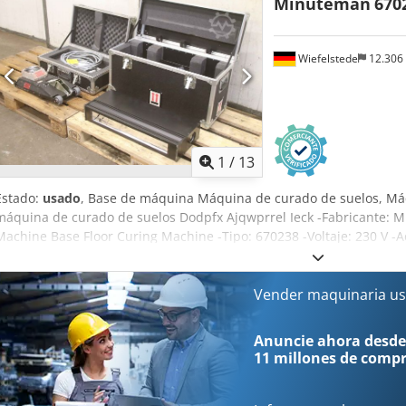
Minuteman
670
Wiefelstede
12.306
1
/
13
Estado:
usado
, Base de máquina Máquina de curado de suelos, Máq
máquina de curado de suelos Dodpfx Ajqwprrel Ieck -Fabricante: 
Machine Base Floor Curing Machine -Tipo: 670238 -Voltaje: 230 V -Ac
ver fotos -Dimensiones de transporte: 790/580/H470 mm -Peso: 40 
Vender maquinaria us
Anuncie ahora desde
11 millones de comp