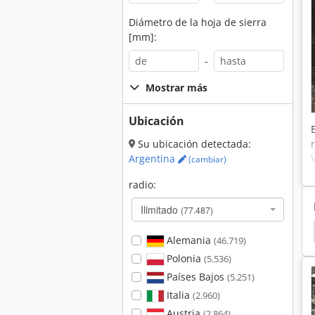
Diámetro de la hoja de sierra
[mm]:
-
Mostrar más
Ubicación
Su ubicación detectada:
Argentina
(cambiar)
radio:
Ilimitado
(77.487)
Cubo Plegable
Soporte De Sujecion
Correa
Alemania
(46.719)
Polonia
(5.536)
Países Bajos
(5.251)
Italia
(2.960)
Austria
(2.864)