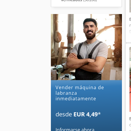
Vender máquina de
labranza
inmediatamente
desde
EUR 4,49
*
Informarse ahora