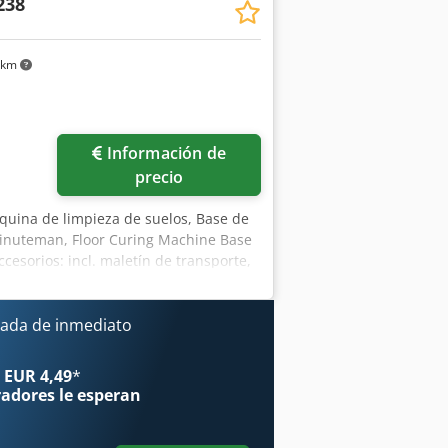
238
 km
Información de
precio
uina de limpieza de suelos, Base de
Minuteman, Floor Curing Machine Base
cesorios: incl. maletín de transporte,
kg
ada de inmediato
 EUR 4,49
*
radores
le esperan