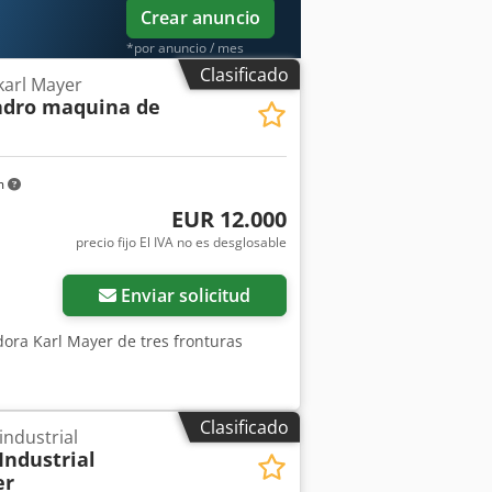
Crear anuncio
*por anuncio / mes
Clasificado
karl Mayer
adro maquina de
m
EUR 12.000
precio fijo El IVA no es desglosable
Enviar solicitud
dora Karl Mayer de tres fronturas
Clasificado
industrial
Industrial
er