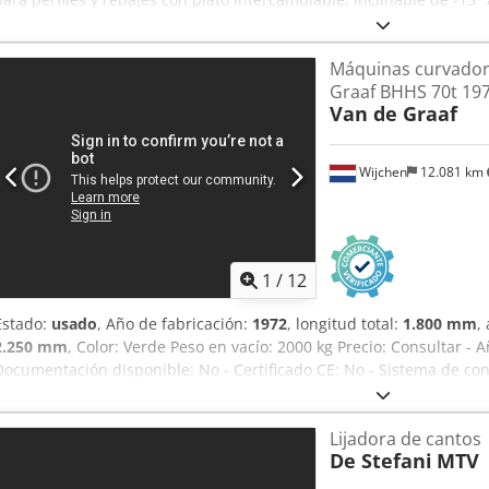
710/1420 – Cv 1,3 – 2,5 Altura de trabajo mm 100 Alimentación auto
entrada ajustable Djdezmyp Aepfx Al Ieck Aire comprimido 6 atm Di
Máquinas curvador
mm Dimensiones totales mm 2100 x 1600 x 1350 h Peso kg 950
Graaf BHHS 70t 19
Van de Graaf
Wijchen
12.081 km
1
/
12
Estado:
usado
, Año de fabricación:
1972
, longitud total:
1.800 mm
,
2.250 mm
, Color: Verde Peso en vacío: 2000 kg Precio: Consultar - A
Documentación disponible: No - Certificado CE: No - Sistema de co
transporte: 1800 mm x 2250 mm x 1400 mm (largo x ancho x alto) - P
Paquetes de transporte [unidades]: 1 Dcjdpfx Aozm N Riel Ijk Inform
Lijadora de cantos
indicado no incluye el IVA IVA/Régimen de recargo del IVA: El IVA 
De Stefani
MTV
y aceptación de vehículos usados posibles en cualquier momento pa
Lukas van Rossum