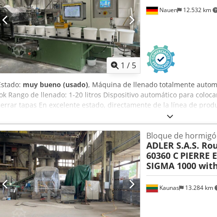
mm Velocidad rotacional del eje: 35 r.p.m. Voltaje: 400/50 Volt/Hz P
Nauen
12.532 km
1
/
5
Estado:
muy bueno (usado)
, Máquina de llenado totalmente automá
Iok Rango de llenado: 1-20 litros Dispositivo automático para coloc
cerrar tapas En excelente estado, directamente de la línea de prod
Bloque de hormigón
ADLER S.A.S. Rou
60360 C
PIERRE 
SIGMA 1000 wit
Kaunas
13.284 km