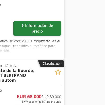
eso: 500 kg
Información de
precio
tica De Vree V 156 Dcsdpfxsztc Sgs Al
ar tapas Dispositivo automático para
ucción.
Clasificado
 - fábrica
te de la Bourde,
ET BERTRAND
h autom
EUR 68.000
EUR 89.000
EXW precio fijo IVA no incluído