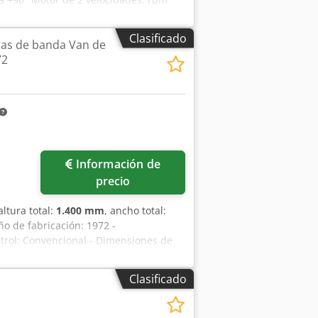
mática con velocidad variable Guía de
ámetro de la salida de extracción 100
Clasificado
as de banda Van de
72
Información de
precio
 altura total:
1.400 mm
, ancho total:
ño de fabricación: 1972 -
ntrol: Convencional - Dimensiones de
eso de transporte [kg]: 2000 kg -
ación financiera IVA: El precio
Clasificado
es deducible para las empresas Entrega
ra todos los productos de la industria