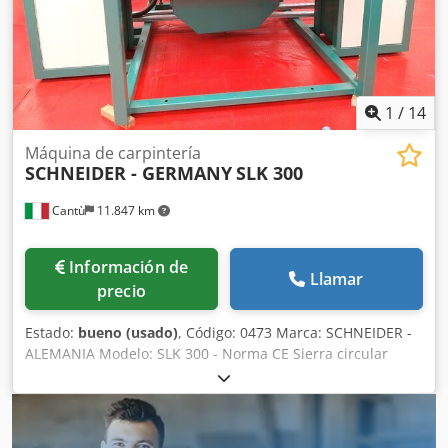
1
/
14
Máquina de carpintería
SCHNEIDER - GERMANY
SLK 300
Cantù
11.847 km
Información de
Llamar
precio
Estado:
bueno (usado)
, Código: 0473 Marca: SCHNEIDER -
ALEMANIA Modelo: SLK 300 - Norma CE Sierra circular
universal para cortar vigas de gran tamaño, estructuras de
madera, paredes de madera, vigas laminadas y para
diversas aplicaciones - Norma CE Alimentación automática
de la pieza con variador de velocidad Diámetro de la hoja