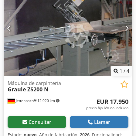
posiciones. Unidad de fresado en cadena. Impresora de
etiquetas. Marcador. Disponible a partir de mediados de
agosto de 2026. Se puede organizar la puesta en marcha y
la formación.
1
/
4
Máquina de carpintería
Graule
ZS200 N
EUR 17.950
Jettenbach
12.020 km
precio fijo IVA no incluído
Consultar
Llamar
Estado:
nuevo
, Año de fabricación:
2026
, Funcionalidad: