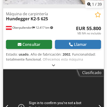
1
/
39
Máquina de carpintería
Hundegger
K2-5 625
EUR 55.800
Oberpullendorf
12.417 km
VB IVA no incluído
Consultar
Llamar
Estado:
usado
, Año de fabricación:
2002
, Funcionalidad:
totalmente funcional
, Ofrecemos esta máquina
Hundegger K2-5 de 62,5 mm, lista para funcionar,
fabricada en 2002. La máquina fue instalada en 2021 en la
Clasificado
nueva ubicación por la empresa Hundegger. El sistema de
seguridad se ha actualizado al último modelo (17.000 €) y
se le ha realizado el mantenimiento. Entre 2021 y
principios de 2022, Hundegger la volvió a montar y la puso
en funcionamiento. La empresa presentó una solicitud de
insolvencia en 2025; el inmueble fue vendido. Por lo tanto,
la K2, incluidos los soportes de carga HEA 200 y el sistema