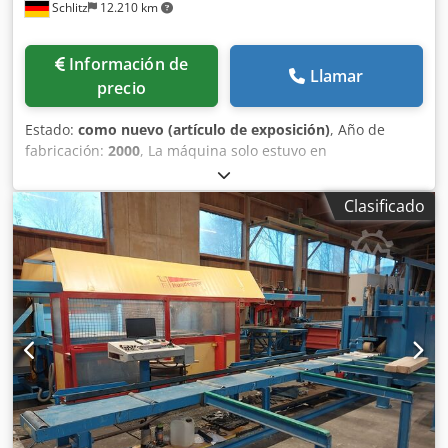
Schlitz
12.210 km
suministrar, según las necesidades, en versiones más
largas o más cortas. Csdpfx Asdxw U Isl Serf
Información de
Llamar
precio
Estado:
como nuevo (artículo de exposición)
, Año de
fabricación:
2000
, La máquina solo estuvo en
funcionamiento durante dos semanas. Prácticamente es
nueva y no se ha utilizado. Crodpfx Aeh T Ayqel Sjf
Clasificado