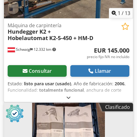
1
/
13
Máquina de carpintería
Hundegger K2 +
Hobelautomat
K2-5-450 + HM-D
EUR 145.000
Schwaig
12.332 km
precio fijo IVA no incluído
Consultar
Llamar
Estado:
listo para usar (usado)
, Año de fabricación:
2006
,
Funcionalidad:
totalmente funcional
, anchura de corte
(máx.):
450 mm
, longitud útil:
16.000 mm
, anchura de
trabajo:
450 mm
, Equipamiento:
barrera fotoeléctrica de
Clasificado
seguridad
, Se ofrece a la venta una máquina de
ensamblaje Hundegger K2 en excelente estado, equipada
con cepillo automático. La instalación está completamente
operativa y ha recibido mantenimiento periódico varias
veces al año realizado por Hundegger. La máquina estará