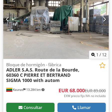
1
/
12
Bloque de hormigón - fábrica
ADLER S.A.S. Route de la Bourde,
60360 C
PIERRE ET BERTRAND
SIGMA 1000 with autom
EUR 68.000
Kaunas
13.284 km
EUR 89.000
EXW precio fijo IVA no incluído
Consultar
Llamar