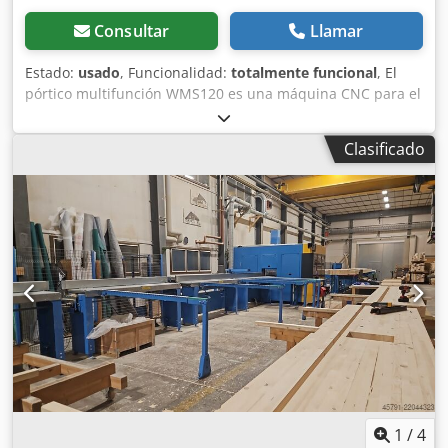
Consultar
Llamar
Estado:
usado
, Funcionalidad:
totalmente funcional
, El
pórtico multifunción WMS120 es una máquina CNC para el
mecanizado automatizado de elementos de madera
(paredes, techos y cubiertas). Longitud de la máquina (eje
Clasificado
X): aprox. 3.000 mm Ancho de la máquina (eje Y): aprox.
6.200 mm Codpfxsza D Tao Al Serf Altura de la máquina
(eje Z): aprox. 3.000 mm Ancho de elemento procesable:
aprox. 3.400 mm Juego de herramientas para el cambiador
automático WMS compuesto por: - 1x fresa universal de
desbaste - 1x unidad de sierra - Marcador con tecnología
de bolígrafo Unidades de fijación y montaje 2+2
grapadoras Haubold - 2024 PC nuevo con Windows 10
1
/
4