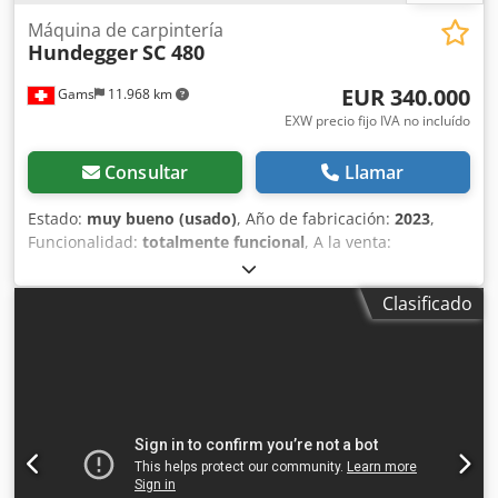
Máquina de carpintería
Hundegger
SC 480
EUR 340.000
Gams
11.968 km
EXW precio fijo IVA no incluído
Consultar
Llamar
Estado:
muy bueno (usado)
, Año de fabricación:
2023
,
Funcionalidad:
totalmente funcional
, A la venta:
Hundegger SC 480 Speed-Cut – Año 2023 Ponemos a la
venta nuestra línea de corte totalmente automática
Clasificado
Hundegger SC 480 Speed-Cut del año 2023. Equipamiento
de la máquina (extracto): - SC 480 Línea de corte
totalmente automática, máquina base con unidad de
sierra de 5 ejes – variante espejo - Programa de
producción Hundegger CAMBIUM - Láser lineal para
referenciación de piezas - Transportador transversal de
alimentación y carga de 10,1 m, 7 cadenas (para
longitudes de madera de hasta 13 m) - Mesa elevadora