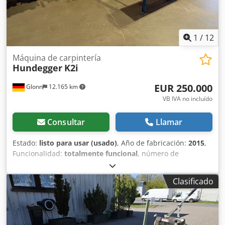
1
/
12
Máquina de carpintería
Hundegger
K2i
EUR 250.000
Glonn
12.165 km
VB IVA no incluído
Consultar
Llamar
Estado:
listo para usar (usado)
, Año de fabricación:
2015
,
Funcionalidad:
totalmente funcional
, número de
máquina/vehículo:
12593
, Equipamiento:
barrera
fotoeléctrica de seguridad
, Fabricante: Hundegger
Clasificado
Modelo: K2i-5-625 Año de fabricación: 2015 Equipamiento:
K2i-5-625, longitud del bastidor: 15,40 m Color: azul RAL
5012 Longitud de la madera a cargar: 13 m Longitud de la
madera a descargar: 10,3 m Transportador transversal de