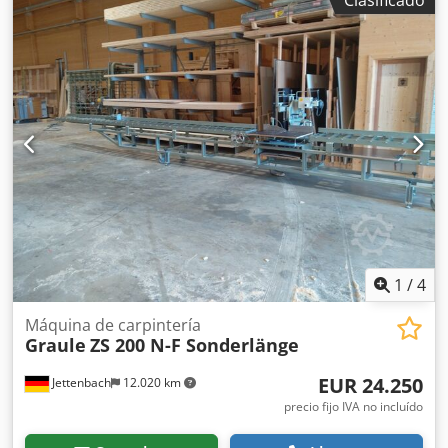
con sistema operativo Windows. Csdjy Uuviopfx Al Ssrf
Longitud de la mesa de alimentación y descarga: 13 m.
Para cualquier pregunta o para obtener información
adicional, por favor contáctenos por mensaje o teléfono.
1
/
4
Máquina de carpintería
Graule
ZS 200 N-F Sonderlänge
EUR 24.250
Jettenbach
12.020 km
precio fijo IVA no incluído