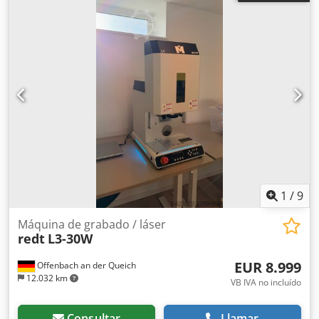
con software WINGRAED y WINSMAT
1
/
9
Máquina de grabado / láser
redt
L3-30W
EUR 8.999
Offenbach an der Queich
12.032 km
VB IVA no incluído
Consultar
Llamar