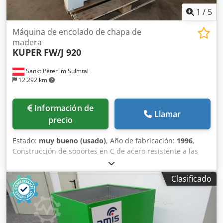
1
/
5
Máquina de encolado de chapa de
madera
KUPER
FW/J 920
Sankt Peter im Sulmtal
12.292 km
Información de
Llamar
precio
Estado:
muy bueno (usado)
, Año de fabricación:
1996
,
Construcción de soportes en C de acero resistente a las
torsiones Sistema de calefacción estándar Sistema de
discos de fricción con compensación de tolerancia para
Clasificado
diferentes espesores de chapa Regulación de la potencia
de calefacción en estado de reposo y durante el
funcionamiento Rodillo de corte de hilo Distancia entre
soportes: 920 mm Cjdpeg Nn E Nefx Apcerf Avance: aprox.