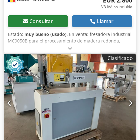
EUR 2.800
VB IVA no incluído
Consultar
Llamar
Estado:
muy bueno (usado)
, En venta: fresadora industrial
MC9050B para el procesamiento de madera redonda,
fabricada en 2018, diseñada para la producción de postes
de madera redondos y componentes cilíndricos de
Clasificado
madera, como mangos de herramientas, palos de escoba,
piezas de mobiliario y productos similares.
Especificaciones: * Modelo: MC9050B * Año de fabricación:
2018 * Alimentación eléctrica: 380 V (trifásica) * Diámetro
de trabajo: 15–50 mm * Longitud mínima de la pieza de
trabajo: 600 mm * Motor principal: 3 kW * Peso
aproximado: 350 kg Codezmt U Ejpfx Apcjrf Estado: *
Excelente estado de funcionamiento. * Máquina completa,
lista para su uso inmediato. * Se permite la inspección y
las pruebas.