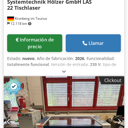
Systemtechnik Hölzer GmbH
LAS
22 Tischlaser
Kronberg im Taunus
12.118 km
Información de
Llamar
precio
Estado:
nuevo
, Año de fabricación:
2026
, Funcionalidad:
totalmente funcional
, tensión de entrada:
230 V
, tipo de
corriente de entrada:
Aire acondicionado
, potencia del
láser:
30 W
, tipo de refrigeración:
aire
, peso total:
45 kg
,
Clickout
tipo de ajuste de altura:
eléctrico
, longitud del área de
exploración:
110 mm
, ancho del área de escaneo:
110 mm
,
longitud de onda del láser:
1.064 nm
, temperatura
ambiente (mín.):
15 °C
, temperatura ambiente (máx.):
35
°C
, La LAS 22 es una unidad compacta de sobremesa con
una pequeña área de trabajo, ideal para piezas pequeñas.
Gracias a su reducido tamaño, el sistema es muy práctico y
puede utilizarse en cualquier lugar. El sistema universal