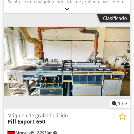
Se ofrece una máquina industrial de grabado, procedente
de una línea de producción de placas de circuito impreso,
para el revelado alcalino de fotorresistencias. Las etapas
Clasificado
del proceso son: entrada, cámara de grabado, sistema de
reposición, lavado triple, secado y salida. Ancho máximo
de trabajo: 550 mm, rango de espesores de placas de
circuito impreso: 0,2 mm a 4,0 mm, velocidad de
procesamiento: 0,4 m/min a 2,5 m/min. Incluye una
apiladora Nubal, una bandeja de recogida con
dimensiones X/Y: 3900 mm/1600 mm y un depósito de
adición de 200 litros con agitador. Dimensiones de la
máquina X/Y/Z: aproximadamente 4000 mm/1300
mm/1400 mm. Es posible realizar una inspección in situ.
Cjdsznx Igopfx Apcorf
1
/
3
Máquina de grabado ácido
Pill
Export 650
Alemania
12.293 km