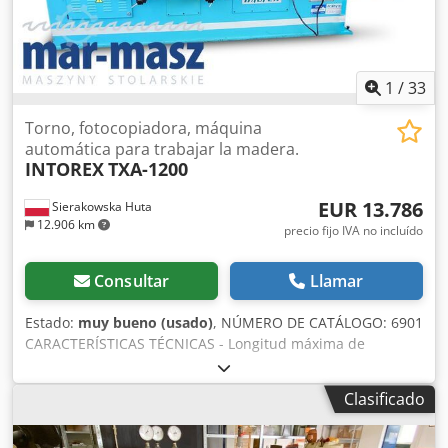
m/min - Velocidad de recorrido del eje Y: máx. 20 m/min -
Aceleración X/Y/Z a 10 m/s² Atención: el artículo debe ser
recogido en una fecha aún por confirmar entre el 7 y el 14
de octubre de 2026. FCA D-35576 Wetzlar - cargado en un
1
/
33
camión. Codpfxozlglzj Apcjrf
Torno, fotocopiadora, máquina
automática para trabajar la madera.
INTOREX
TXA-1200
EUR 13.786
Sierakowska Huta
12.906 km
precio fijo IVA no incluído
Consultar
Llamar
Estado:
muy bueno (usado)
, NÚMERO DE CATÁLOGO: 6901
CARACTERÍSTICAS TÉCNICAS - Longitud máxima de
torneado: 1200 mm - Diámetro máximo de torneado: 210
mm - Diámetro máximo de torneado con soporte estándar:
Clasificado
90 mm - Dimensión máxima de material cuadrado para
torneado con alimentación automática: 100 mm - 3