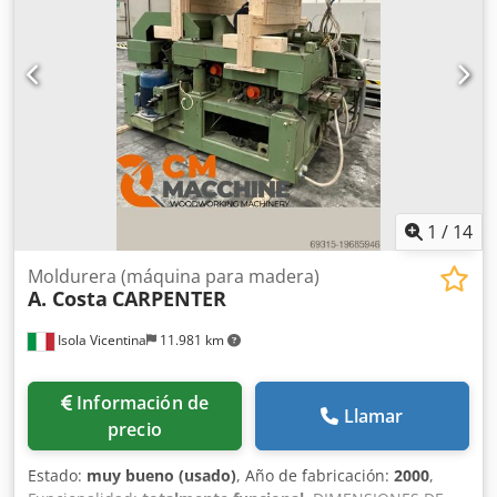
NUEVO.
1
/
14
Moldurera (máquina para madera)
A. Costa
CARPENTER
Isola Vicentina
11.981 km
Información de
Llamar
precio
Estado:
muy bueno (usado)
, Año de fabricación:
2000
,