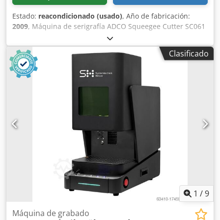
Estado:
reacondicionado (usado)
, Año de fabricación:
2009
, Máquina de serigrafía ADCO Squeegee Cutter SC061
(2009). Cjdpfjxk T Hpsx Apcerf Sartech es una empresa
especializada en soluciones para serigrafía,
Clasificado
automatización y robótica, y en la fabricación de túneles
UV (electrónicos) o de aire caliente.
1
/
9
Máquina de grabado