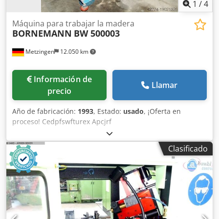
1
/
4
Máquina para trabajar la madera
BORNEMANN
BW 500003
Metzingen
12.050 km
Información de
Llamar
precio
Año de fabricación:
1993
, Estado:
usado
, ¡Oferta en
proceso! Cedpfswfturex Apcjrf
Clasificado