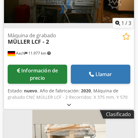
1
/
3
Máquina de grabado
MÜLLER
LCF - 2
Aach
11.977 km
Información de
Llamar
precio
Estado:
nuevo
, Año de fabricación:
2020
, Máquina de
grabado CNC MÜLLER LCF - 2 Recorridos: X 375 mm, Y 570
mm, Z 90 mm Datos técnicos: Tamaño de la mesa: 700 mm
x 480 mm Crsdpfx Apsf Tnf Ujcef Peso: 50 kg Dimensiones
Clasificado
exteriores: Longitud: 700 mm, Anchura: 500 mm, Altura:
350 mm Accesorios: Ordenador Pantalla Teclado Ratón
Software Mando Fresa Kress Bomba de vacío Válvula para
niebla de pulverización Incluye varios mandriles y fresas –