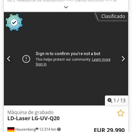
briqueta: 60 mm, Unidad hidráulica 3 kW: 140 bar,
Tensión: 400 V, frecuencia: 50 Hz, Protección por fusible:
Clasificado
16 A, Capacidad aprox.: 20-35 kg/h, Crodpfx Apsu R Sxxocef
Peso aprox.: 300 kg - Manejo sencillo - Mando hidráulico -
Diámetro de la briqueta 60 mm - Longitud de la briqueta
ajustable según las necesidades (máx. 60 mm) - Motor
equipado con interruptor de protección del motor y
parada de emergencia - Sin componentes electrónicos
como reguladores, sensores y sensores o controles
complicados - Gran recipiente de almacenamiento - Pinzas
para briquetas templadas - Barra de prensado sustituible -
Prensado sin adición de aditivos - Gracias al
precompresor, incluso también se pueden procesar
virutas voluminosas - Sin trabajos de ajuste ni control de la
presión de la presión necesarios - Nueva máquina de
exposición -
1
/
13
Máquina de grabado
LD-Laser
LG-UV-Q20
EUR 29.990
Hauzenberg
12.314 km