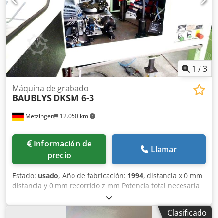
1
/
3
Máquina de grabado
BAUBLYS
DKSM 6-3
Metzingen
12.050 km
Información de
Llamar
precio
Estado:
usado
, Año de fabricación:
1994
, distancia x 0 mm
distancia y 0 mm recorrido z mm Potencia total necesaria
kW Peso de la máquina aprox. t Espacio necesario aprox. m
Máquina de marcado con mesa giratoria, (ruedas
Clasificado
biseladas), 4 ejes, cabezal PV 70 Cjdpfot Hw Dqsx Apcjrf