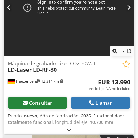
1
/
13
Máquina de grabado láser CO2 30Watt
LD-Laser
LD-RF-30
EUR 13.990
Hauzenberg
12.314 km
precio fijo IVA no incluído
Consultar
Llamar
Estado:
nuevo
, Año de fabricación:
2025
, Funcionalidad:
totalmente funcional
, longitud del eje:
10.700 mm
,
potencia del láser:
30 W
, Máquina de grabado láser con 30
vatios de potencia láser - Fuente láser de 30 vatios, tubo