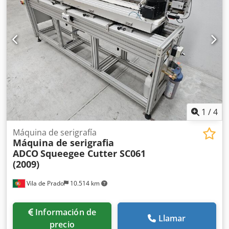
1
/
4
Máquina de serigrafía
Máquina de serigrafia
ADCO
Squeegee Cutter SC061
(2009)
Vila de Prado
10.514 km
Información de
Llamar
precio