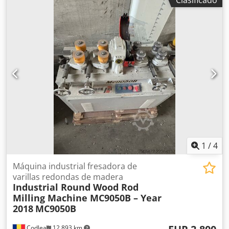
modelado de bordes y fresado personalizado en madera
maciza y paneles derivados de la madera.
Especificaciones: • Modelo: MXS5115A • Tamaño de la
mesa: 650 × 580 mm • Espesor máximo de trabajo: 120 mm
• Velocidad del husillo: 18.000 rpm • Tamaños de los
mandriles: 6,3 mm / 12,7 mm • Potencia del motor: 2,2 kW •
Alimentación: 380 V, 3 fases Características: • Mesa de
trabajo de hierro fundido de alta resistencia • Husillo de
alta velocidad para un enrutamiento y perfilado precisos •
Construcción industrial • Adecuada para la producción de
muebles, la fabricación de armarios y la ebanistería • Fácil
ajuste y manejo Estado: • En buen estado de
funcionamiento. • Lista para usar. • Se aceptan
inspecciones y pruebas. Crodpfx Apszmukuocef
1
/
4
Máquina industrial fresadora de
varillas redondas de madera
Industrial Round Wood Rod
Milling Machine MC9050B – Year
2018
MC9050B
Codlea
12.893 km