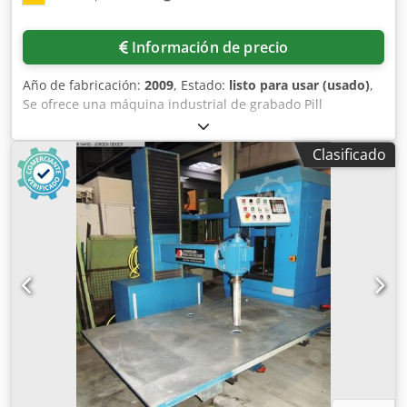
Información de precio
Año de fabricación:
2009
, Estado:
listo para usar (usado)
,
Se ofrece una máquina industrial de grabado Pill
procedente de una línea de fabricación de placas de
circuitos impresos. Las etapas del proceso son las
Clasificado
siguientes: zona de entrada, cámara de grabado, sistema
de reposición, sistema de enjuague en cascada de 4
etapas, secado y zona de salida; ancho de trabajo máximo:
650 mm; espesor de la placa de circuito impreso: 0,1 mm a
3,2 mm; velocidad de proceso: 0,5 m/min a 5,0 m/min;
temperatura máxima de proceso: 55 °C. Incluye una
bomba centrífuga magnética para la cámara de grabado,
una cuba con dimensiones X/Y: 3500 mm/2200 mm y un
elevador de palés Lantronic. Dimensiones de la máquina
X/Y/Z: aproximadamente 3400 mm/2000 mm/1300 mm. Es
posible realizar una inspección en las instalaciones.
Crodpfeznx Imox Apcof