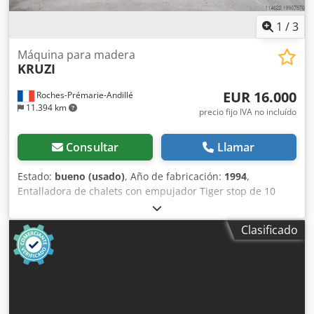
1
/
3
Máquina para madera
KRUZI
EUR 16.000
Roches-Prémarie-Andillé
11.394 km
precio fijo IVA no incluído
Consultar
Llamar
Estado:
bueno (usado)
, Año de fabricación:
1994
,
Entalladora de chalets con empujador Tiger stop de 10
metros, equipada con: 1 grupo de fresado horizontal
superior, 1 grupo de fresado horizontal inferior, 1 grupo
Clasificado
de fresado frontal/trasero, 1 grupo de taladrado horizontal
de diámetro 16 mm, 1 tope automático Tiger stop de 10
metros, año: 2001, longitud útil de trabajo: 9,20 m.
Csdsxbn N Tjpfx Apcorf