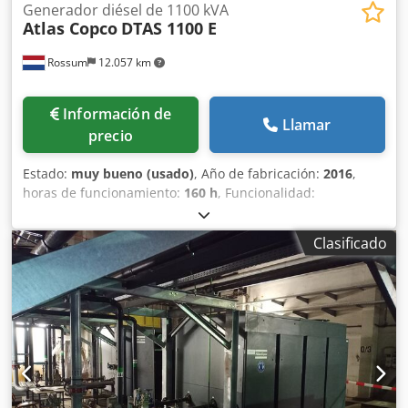
Generador diésel de 1100 kVA
Atlas Copco
DTAS 1100 E
Rossum
12.057 km
Información de
Llamar
precio
Estado:
muy bueno (usado)
, Año de fabricación:
2016
,
horas de funcionamiento:
160 h
, Funcionalidad:
totalmente funcional
, potencia nominal (aparente):
1.100
kVA
, Ofrecemos generador Atlas-Copco DTAS 1100 E – 110
Clasificado
kVA en buen estado Año de fabricación: 2016 Horas de
funcionamiento: 160 horas Combustible: Diésel Capacidad
del depósito: 1000 litros Impulsado por motor MTU.
Dkjdpfx Asyy Dkasg Ssr Más detalles disponibles a
petición, el generador está disponible de inmediato.