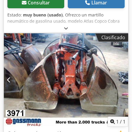
Consultar
Llamar
Estado:
muy bueno (usado)
, Ofrezco un martillo
neumático de gasolina usado, modelo Atlas Copco Cobra
PRO. El equipo es del año 2014 y fue fabricado en Suecia.
El modelo Cobra PRO es un martillo neumático profesional
Clasificado
diseñado para trabajos de construcción, carreteras y
demolición; no requiere alimentación eléctrica ni un
compresor, lo que lo hace ideal para trabajar en
exteriores. El estado visual es el que se muestra en las
fotos: presenta los signos normales de uso, con arañazos y
roces. Viene equipado con un cincel de trabajo. Djdpfx
Aezkwdljg Sjkr Datos: Fabricante: Atlas Copco Modelo:
Cobra PRO Año de fabricación: 2014 País de fabricación:
Suecia Motor: motor de gasolina de 2 tiempos Aplicación:
demolición de hormigón y asfalto, trabajos en carreteras y
excavaciones Diseño móvil: no requiere un compresor ni
alimentación de red.
1
/
1