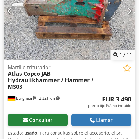
WhatsApp WhatsApp Alemán, Inglés -- WhatsApp Alemán,
Inglés, Árabe
1
/
11
Martillo triturador
Atlas Copco
JAB
Hydraulikhammer / Hammer /
MS03
EUR 3.490
Burghaun
12.221 km
precio fijo IVA no incluído
Consultar
Llamar
Estado:
usado
, Para consultas sobre el accesorio, el Sr.