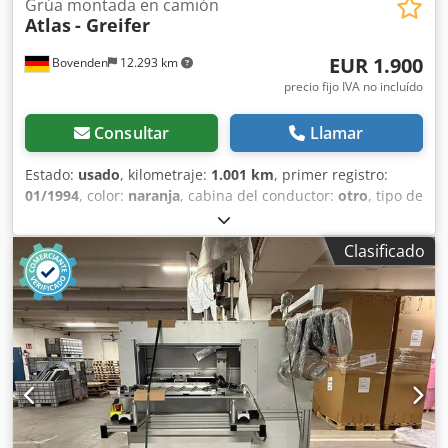
Grúa montada en camión
Atlas
- Greifer
EUR 1.900
Bovenden
12.293 km
precio fijo IVA no incluído
Consultar
Llamar
Estado:
usado
, kilometraje:
1.001 km
, primer registro:
01/1994
, color:
naranja
, cabina del conductor:
otro
, tipo de
engranaje:
otro
, Año de fabricación:
1994
, Ubicación del
vehículo: Bovenden. Dedpfxji Rqmve Ag Sekr
Clasificado
Equipamiento: Pinza con capacidad aproximada de 250
litros. Ancho: 500 mm, profundidad: 450 mm, con
servomotor de giro y dientes. LA INFORMACIÓN SOBRE LOS
ACCESORIOS SE PROPORCIONA SIN GARANTÍA. Nos
reservamos el derecho a realizar modificaciones, a realizar
ventas intermedias y a corregir errores.