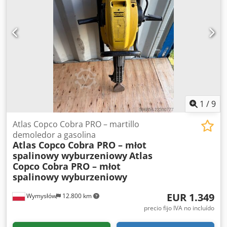
Dkodpfezdqz Dox Ag Sor Horas de funcionamiento: 12.100
horas Estado: De segunda mano, en muy buen estado y
listo para su uso inmediato. El compresor puede ser
inspeccionado y probado en nuestras instalaciones en
Kiel, previa cita.
1
/
9
Atlas Copco Cobra PRO – martillo
demoledor a gasolina
Atlas Copco Cobra PRO – młot
spalinowy wyburzeniowy
Atlas
Copco Cobra PRO – młot
spalinowy wyburzeniowy
EUR 1.349
Wymysłów
12.800 km
precio fijo IVA no incluído