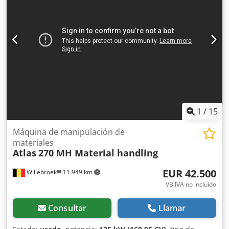
y accesorios = - Panel de control - Techo de acero -
Depósito Dodpfsygwfiex Ag Sjkr = Notas = Atlas-Copco con
1.329 horas de funcionamiento montado en remolque, año
de fabricación diciembre 1998, con torre de iluminación
operada hidráulicamente (9 metros), patas de soporte
hidráulicas y rueda de apoyo hidráulica. Reservado el
derecho a cambios y posibles errores tipográficos.
1
/
15
Máquina de manipulación de
materiales
Atlas
270 MH Material handling
EUR 42.500
Willebroek
11.949 km
VB IVA no incluído
Consultar
Llamar