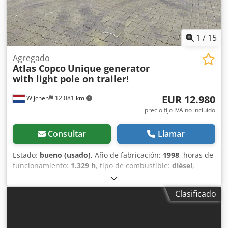
1
/
15
Agregado
Atlas Copco
Unique generator
with light pole on trailer!
EUR 12.980
Wijchen
12.081 km
precio fijo IVA no incluído
Consultar
Llamar
Estado:
bueno (usado)
, Año de fabricación:
1998
, horas de
funcionamiento:
1.329 h
, tipo de combustible:
diésel
,
fabricante de motores:
Yanmar
, Uso previsto: Construcción
Tracción: Ruedas Peso en vacío: 3.380 kg Número de
Clasificado
propietarios: 1 Estado técnico: bueno Estado visual: bueno
País de fabricación: Países Bajos Contacte a Michael
Overmeer para obtener más información. = Otras opciones