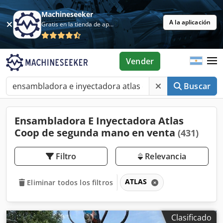
Machineseeker
A la aplicación
Gratis en la tienda de aplicaciones
Vender
Buscar
Ensambladora E Inyectadora Atlas
Coop de segunda mano en venta
(431)
Filtro
Relevancia
ATLAS
Eliminar todos los filtros
Clasificado