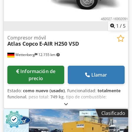
1
/
5
Compresor móvil
Atlas Copco
E-AIR H250 VSD
Wettenberg
12.155 km
Información de
Llamar
precio
Estado:
como nuevo (usado)
, Funcionalidad:
totalmente
funcional
, peso total:
749 kg
, tipo de combustible:
eléctrico
, longitud total:
2.765 mm
, ancho total:
1.346 mm
,
altura total:
1.435 mm
, potencia:
37 kW (50,31 CV)
, caudal
Clasificado
volumétrico:
6,6 m³/h
, presión (mín.):
5 bar
, presión (máx.):
12 bar
, temperatura ambiente (máx.):
50 °C
, nivel de ruido:
61 dB
, tipo de refrigeración:
agua
, Año de fabricación: