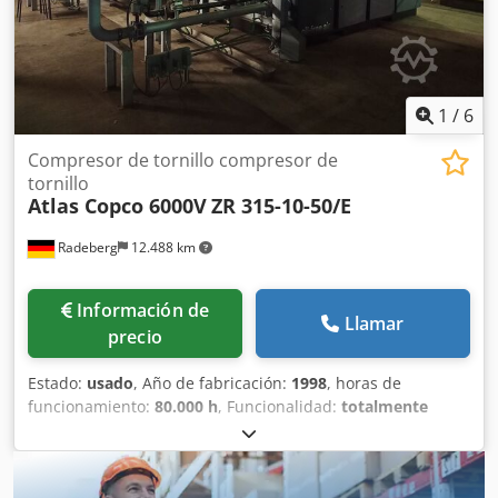
1
/
6
Compresor de tornillo compresor de
tornillo
Atlas Copco 6000V
ZR 315-10-50/E
Radeberg
12.488 km
Información de
Llamar
precio
Estado:
usado
, Año de fabricación:
1998
, horas de
funcionamiento:
80.000 h
, Funcionalidad:
totalmente
funcional
, peso total:
6.550 kg
, longitud total:
3.700 mm
,
ancho total:
2.120 mm
, altura total:
2.400 mm
, fabricante
de motores:
Siemens
, potencia:
315 kW (428,28 CV)
,