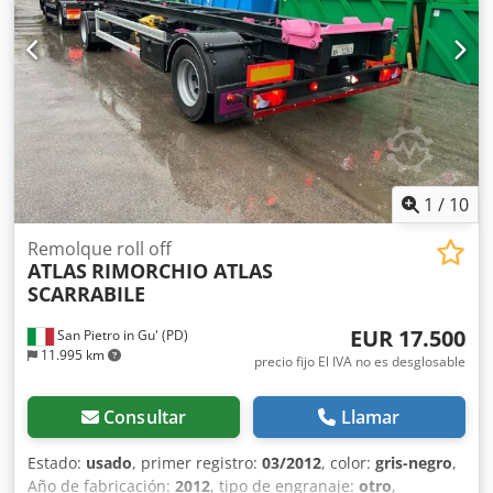
1
/
10
Remolque roll off
ATLAS
RIMORCHIO ATLAS
SCARRABILE
EUR 17.500
San Pietro in Gu' (PD)
11.995 km
precio fijo El IVA no es desglosable
Consultar
Llamar
Estado:
usado
, primer registro:
03/2012
, color:
gris-negro
,
Año de fabricación:
2012
, tipo de engranaje:
otro
,