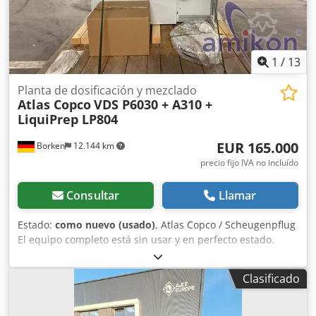
1
/
13
Planta de dosificación y mezclado
Atlas Copco
VDS P6030 + A310 +
LiquiPrep LP804
EUR 165.000
Borken
12.144 km
precio fijo IVA no incluído
Consultar
Llamar
Estado:
como nuevo (usado)
, Atlas Copco / Scheugenpflug
El equipo completo está sin usar y en perfecto estado.
Tipo: VDS P6030 Dkodpfx Agjy Naf Ej Sor Procesamiento
automático de un proceso completo, desde la carga hasta
Clasificado
la descarga. Mezcla de dos componentes (por ejemplo,
resina y endurecedor) directamente en el proceso.
Aplicación precisa del material en posiciones definidas