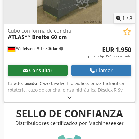
1
/
8
Cubo con forma de concha
ATLAS**
Breite 60 cm
EUR 1.950
Wiefelstede
12.306 km
precio fijo IVA no incluído
Consultar
Llamar
Estado:
usado
, Cazo bivalvo hidráulico, pinza hidráulica
rotatoria, cazo de concha, pinza hidráulica Dksdox R Sv
Eepfx Ag Ssr - Ancho de cazos: 600 mm - Capacidad: 400 l -
Apertura máxima: 1400 mm - Completo: con servo de
rotación - Pasadores de acople: Ø 80 mm - Distancia entre
SELLO DE CONFIANZA
orejetas de acople: 340 mm - Peso: 700 kg
Distribuidores certificados por Machineseeker