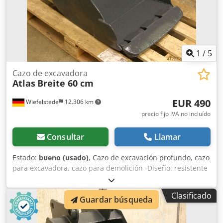
1
/
5
Cazo de excavadora
Atlas
Breite 60 cm
EUR 490
Wiefelstede
12.306 km
precio fijo IVA no incluído
Consultar
Llamar
Estado:
bueno (usado)
, Cazo de excavación profundo, cazo
para excavadora, cazo para demolición -Diseño: resistente
-Ancho: 570 mm Dkjdpeb A I Injfx Ag Ser -Altura: 450 mm -
Profundidad: 600 mm -Distancia entre puntos de anclaje:
Clasificado
Guardar búsqueda
160 mm -Distancia entre orificios: 220 mm -Diámetro del
orificio: Ø 45 mm -Corte prolongado -El sistema de anclaje
del cazo puede modificarse por un coste adicional -Peso