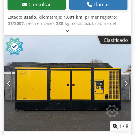
Consultar
Llamar
Estado:
usado
, kilometraje:
1.001 km
, primer registro:
01/2007
, peso en vacío:
230 kg
, color:
azul
, cabina del
conductor:
otro
, tipo de engranaje:
otro
, Año de
fabricación:
2007
, Ubicación del vehículo: Bovenden.
Clasificado
Equipamiento: Pinza para excavadora, anchura de la boca
600 mm, capacidad nominal de aproximadamente 350 l.
LAS ESPECIFICACIONES DE LOS ACCESORIOS SE
PROPORCIONAN SIN GARANTÍA. Nos reservamos el
derecho a realizar modificaciones, ventas intermedias y a
corregir errores. Dkedpfx Agsi Rpmts Sjr
1
/
8