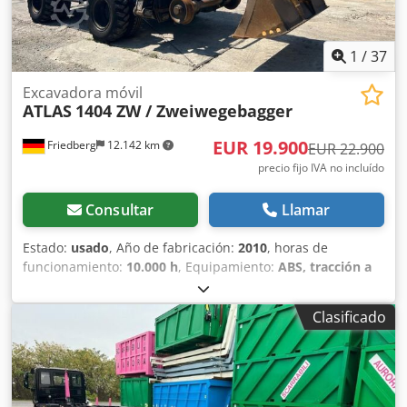
1
/
37
Excavadora móvil
ATLAS
1404 ZW / Zweiwegebagger
EUR 19.900
Friedberg
12.142 km
EUR 22.900
precio fijo IVA no incluído
Consultar
Llamar
Estado:
usado
, Año de fabricación:
2010
, horas de
funcionamiento:
10.000 h
, Equipamiento:
ABS, tracción a
las cuatro ruedas
, * Atlas 1404 ZW, excavadora para
trabajos en dos direcciones * Año de fabricación: 2010 *
Clasificado
Horas de funcionamiento: 10.000 h * Placas hidráulicas *
Cámara de visión trasera Djdpfx Aezf T Uvjg Sskr * Más
imágenes y vídeos disponibles a través de WhatsApp *
Salvo error y omisión; sujeto a venta previa.