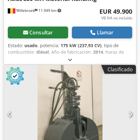
EUR 49.900
Willebroek
11.949 km
VB IVA no incluído
Consultar
Llamar
Estado:
usado
, potencia:
175 kW (237,93 CV)
, tipo de
combustible:
diésel
, Año de fabricación:
2014
, horas de
funcionamiento:
11.094 h
, Atlas 350 MH – Brazo largo – con
función de pinza, rotación e imán – Cabina hidráulica – 4
Clasificado
soportes – Peso total 33.500 kg – 11.094 horas de
funcionamiento – = Más información = Año de fabricación:
2014 Modelo: 2014 Uso previsto: Construcción Tracción:
Sobre ruedas Peso máximo autorizado: 33.500 kg Marcado
CE: sí Dkodpfjyuix Rsx Ag Sjr Número de referencia: 51 =
Información de la empresa = Nuestra ubicación se
encuentra entre Amberes y Bruselas, a lo largo de la
autopista A12, cerca del puerto de Amberes. Horario de
atención: de lunes a viernes, ininterrumpidamente, de
8:30 a 19:00.