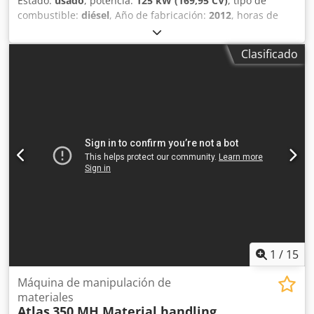
Estado:
usado
, potencia:
125 kW (169,95 CV)
, tipo de
combustible:
diésel
, Año de fabricación:
2012
, horas de
funcionamiento:
14.463 h
, Atlas 270 MH – Brazo largo – con
funciones de pinza, rotación y magnética – Cabina
Clasificado
hidráulica – 4 estabilizadores – Carga útil total: 29.500 kg –
14.464 horas de funcionamiento = Más información =
Dkodjzacxbopfx Ag Sor Año de fabricación: 2012 Tracción:
sobre ruedas Peso máximo autorizado: 29.500 kg Marcado
CE: sí Número de referencia: 52 = Información de la
empresa = Estamos ubicados entre Amberes y Bruselas, a
lo largo de la autopista A12, cerca del puerto de Amberes.
Horario de atención: de lunes a viernes, de forma
continua, de 8.30 a 19.00 horas.
1
/
15
Máquina de manipulación de
materiales
Atlas
350 MH Material handling