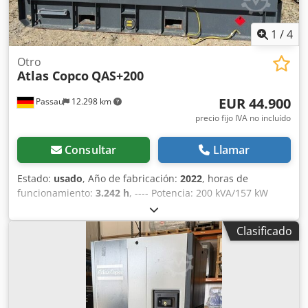
1
/
4
Otro
Atlas Copco
QAS+200
EUR 44.900
Passau
12.298 km
precio fijo IVA no incluído
Consultar
Llamar
Estado:
usado
, Año de fabricación:
2022
, horas de
funcionamiento:
3.242 h
, ---- Potencia: 200 kVA/157 kW
Depósito de combustible: 585 litros Csdpfxjzrkuaj Afterf
Horas de funcionamiento: 3242 h, año de fabricación:
Clasificado
12/2022 Tomas de corriente: 125-63-32-16 A + DS
Interruptor diferencial de tipo B