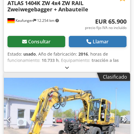
ATLAS
1404K ZW 4x4 ZW RAIL
Zweiwegebagger + Anbauteile
EUR 65.900
Kaufungen
12.254 km
precio fijo IVA no incluído
Consultar
Llamar
Estado:
usado
, Año de fabricación:
2016
, horas de
funcionamiento:
10.733 h
, Equipamiento:
tracción a las
cuatro ruedas
, Número de vehículo interno: G400121
Crjdpfx Aoyzk Ihsftof Disponible inmediatamente en
Clasificado
nuestras instalaciones de Kaufungen. Más información en:
* Golec Nutzfahrzeuge GmbH (alemán, inglés, búlgaro,
ruso) * Viktoria Sologubova (polaco, ruso, ucraniano,
inglés) ATLAS ZW 1404 Año de fabricación: 2016 10.733
horas + con los siguientes accesorios: - Pala excavadora -
Pinza de 800 mm - Pinza de 280 mm - Gancho de carga
Sistema de lubricación centralizado Aire acondicionado
Calefacción de estacionamiento Cámara de visión trasera
Peso bruto admisible: 20.000 kg Ejemplo de financiación: *