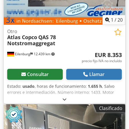
1
/
20
Otro
Atlas Copco
QAS 78
Notstromaggregat
EUR 8.353
Eilenburg
12.439 km
precio fijo IVA no incluído
Consultar
Llamar
Estado:
usado
, horas de funcionamiento:
1.655 h
, Salvo
errores e intermediación. Número interno: 1433. Motor
PERKINS. Cjdpfozp Avkjx Aftsrf El vehículo no ha sido
reacondicionado. Posibilidad de entrega en todo el país
Clasificado
con un coste adicional. Salvo errores e intermediación. Con
gusto aceptaremos su vehículo como parte del pago.
Posibilidad de financiación/leasing, incluso sin entrada.
¿Tiene alguna pregunta? ¡Estaremos encantados de