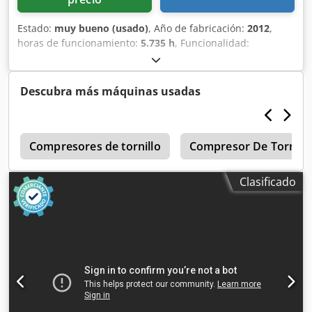
Estado:
muy bueno (usado)
, Año de fabricación:
2012
,
horas de funcionamiento:
5.735 h
, Funcionalidad:
totalmente funcional
, Compresor de tornillo sin aceite
Atlas Copco ZR90 90 kW Crjdpfx Ajzqvvajftef 7,50 bares 14
m³/min Año de fabricación: 2012 Horas de funcionamiento:
Descubra más máquinas usadas
5735
s
Compresores de tornillo
Compresor De Tornill
Clasificado