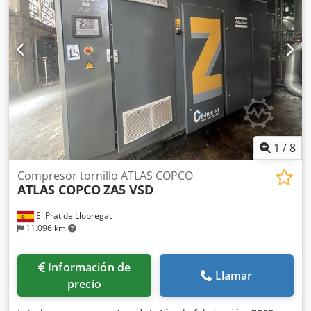
asesorarle!
1
/
8
Compresor tornillo ATLAS COPCO
ATLAS COPCO
ZA5 VSD
El Prat de Llobregat
11.096 km
Información de
Llamar
precio