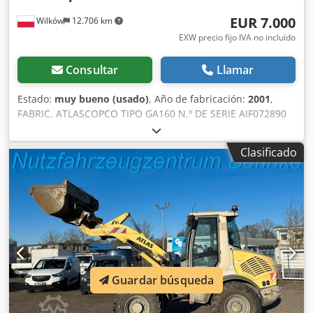
EUR 7.000
Wilków
12.706 km
EXW precio fijo IVA no incluído
Consultar
Llamar
Estado:
muy bueno (usado)
, Año de fabricación:
2001
,
FABRIC. ATLASCOPCO TIPO GA160 N.º DE SERIE AIF072890
AÑO 2001 POTENCIA (kW) 167 CAUDAL (m3/min) 21
PRESIÓN (bar) 8,5 HORAS (FUNCIONAMIENTO/TOTAL)
Clasificado
Codpfx Aozq Afujftsrf INVERSOR DE FRECUENCIA no
SECADOR INTEGRADO no INTERCAMBIADOR no
ENFRIAMIENTO (AIRE/AGUA) aire INSTALADO EN EL
DEPÓSITO no DOCUMENTACIÓN no CONEXIONES 3
NUEVO/USADO USADO
Guardar búsqueda