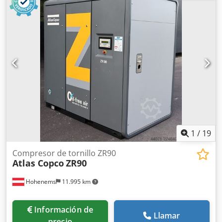
1
/
19
Compresor de tornillo ZR90
Atlas Copco
ZR90
Hohenems
11.995 km
Información de
Llamar
precio