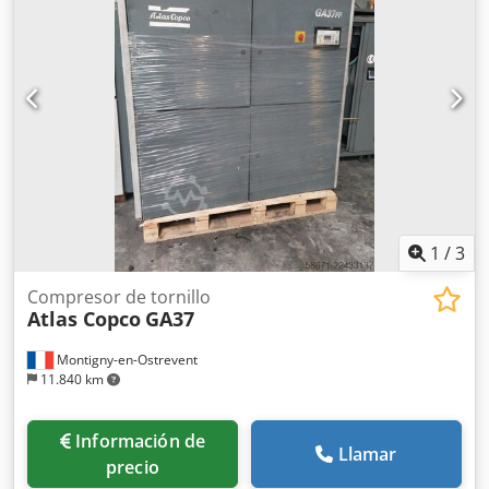
1
/
3
Compresor de tornillo
Atlas Copco
GA37
Montigny-en-Ostrevent
11.840 km
Información de
Llamar
precio