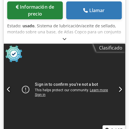
Información de
Llamar
precio
Estado:
usado
, Sistema de lubricación/aceite de sellado,
montado sobre una base, de Atlas Copco para un conjunto
de compresores, que incluye depósito/tanque base con
bombas, filtros, refrigeradores y colector de válvulas.
Clasificado
Incluye un tanque de purga y una selección de repuestos y
juntas, tal como se muestra en la lista descargable que se
encuentra a continuación. Nota: Las ventas están sujetas a
la finalización satisfactoria, en un plazo de 24 horas, de
una verificación de diligencia debida del socio comercial
(BPDDC) y de un formulario de declaración del usuario
final (EUS) por parte del comprador, y, si el comprador no
es el usuario final, para cada usuario final. Cedpfx
Afjzmadmotsrf Los formularios BPDD y EUS se pueden
descargar del sitio web.