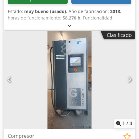
Estado:
muy bueno (usado)
, Año de fabricación:
2013
,
horas de funcionamiento:
58.270 h
, Funcionalidad:
totalmente funcional
, Compresor de tornillo sin aceite
Atlas Copco ZR90VSD Convertidor integrado Csdszmwc
Clasificado
Hopfx Afterf 90 kW 9 bares 15,50 m³/min Año de
fabricación: 2013 Horas de funcionamiento: 58.270
1
/
4
Compresor