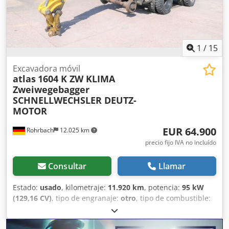
Número interno: MK * Precio de compra: 65.900,00 € *
Pago inicial: 10 % * Plazo: 60 meses * Cuota mensual:
1.025,02 € Valor residual: 11.380,00 € Si esta oferta le
interesa o desea adaptarla a sus necesidades, póngase en
contacto con nosotros (Sr. Enchev). Estaremos encantados
1
/
15
de atenderle. Salvo error u omisión. Con gusto aceptamos
su vehículo usado como parte del pago. Posibilidad de
Excavadora móvil
atlas
1604 K ZW KLIMA
financiación directamente con nosotros. GOLEC
Zweiwegebagger
NUTZFAHRZEUGE GMBH Hablamos: alemán, inglés,
SCHNELLWECHSLER DEUTZ-
español, polaco, ucraniano, ruso, búlgaro.
MOTOR
EUR 64.900
Rohrbach
12.025 km
precio fijo IVA no incluído
Consultar
Llamar
Estado:
usado
, kilometraje:
11.920 km
, potencia:
95 kW
(129,16 CV)
, tipo de engranaje:
otro
, tipo de combustible:
gasolina
, color:
amarillo
, peso total:
23.000 kg
, peso en
vacío:
21.816 kg
, peso máximo de la carga:
1.184 kg
,