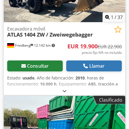
1
/
37
Excavadora móvil
ATLAS
1404 ZW / Zweiwegebagger
EUR 19.900
Friedberg
12.142 km
EUR 22.900
precio fijo IVA no incluído
Consultar
Llamar
Estado:
usado
, Año de fabricación:
2010
, horas de
funcionamiento:
10.000 h
, Equipamiento:
ABS, tracción a
las cuatro ruedas
, * Atlas 1404 ZW, excavadora para
trabajos en dos direcciones * Año de fabricación: 2010 *
Clasificado
Horas de funcionamiento: 10.000 h * Placas hidráulicas
Credpfszf T Uvjx Aftsf * Cámara de visión trasera * Más
imágenes y vídeos disponibles a través de WhatsApp *
Salvo error y omisión; sujeto a venta previa.