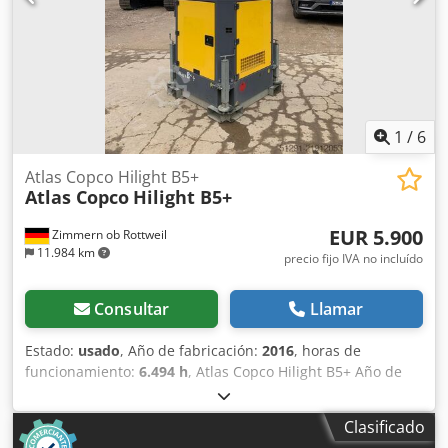
1
/
6
Atlas Copco Hilight B5+
Atlas Copco
Hilight B5+
EUR 5.900
Zimmern ob Rottweil
11.984 km
precio fijo IVA no incluído
Consultar
Llamar
Estado:
usado
, Año de fabricación:
2016
, horas de
funcionamiento:
6.494 h
, Atlas Copco Hilight B5+ Año de
fabricación: 2016 Horas de funcionamiento: 6.494 h
Iluminación LED: 4 × 350 W Codpsy R Atzsfx Aftsrf
Clasificado
Cobertura de luz: hasta 5.000 m² Peso: 981 kg