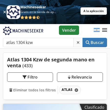
Machineseeker
A la aplicación
Gratis en la tienda de aplicaciones
Vender
Buscar
Atlas 1304 Kzw de segunda mano en
venta
(433)
Filtro
Relevancia
ATLAS
Eliminar todos los filtros
Clasificado