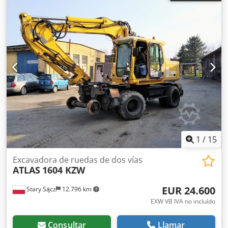
1
/
15
Excavadora de ruedas de dos vías
ATLAS
1604 KZW
EUR 24.600
Stary Sącz
12.796 km
EXW VB IVA no incluído
Consultar
Llamar