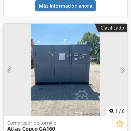
Más información ahora
Clasificado
1
/
8
Compresor de tornillo
Atlas Copco
GA160