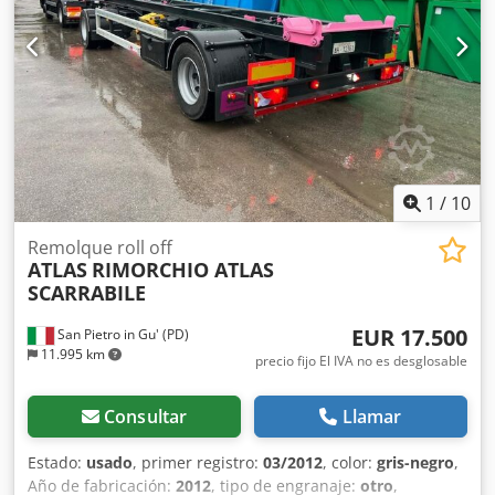
1
/
10
Remolque roll off
ATLAS
RIMORCHIO ATLAS
SCARRABILE
EUR 17.500
San Pietro in Gu' (PD)
11.995 km
precio fijo El IVA no es desglosable
Consultar
Llamar
Estado:
usado
, primer registro:
03/2012
, color:
gris-negro
,
Año de fabricación:
2012
, tipo de engranaje:
otro
,