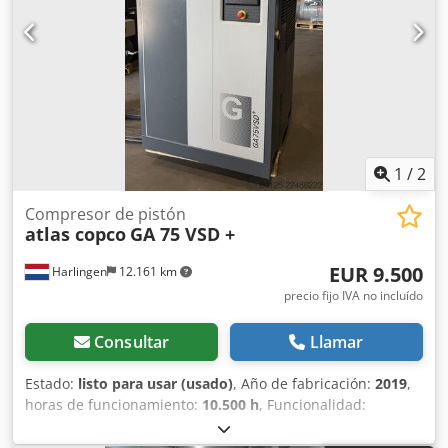
1
/
2
Compresor de pistón
atlas copco
GA 75 VSD +
EUR 9.500
Harlingen
12.161 km
precio fijo IVA no incluído
Consultar
Llamar
Estado:
listo para usar (usado)
, Año de fabricación:
2019
,
horas de funcionamiento:
10.500 h
, Funcionalidad:
totalmente funcional
, peso total:
898 kg
, potencia:
75 kW
(101,97 CV)
, caudal volumétrico:
476 m³/h
, presión (máx.):