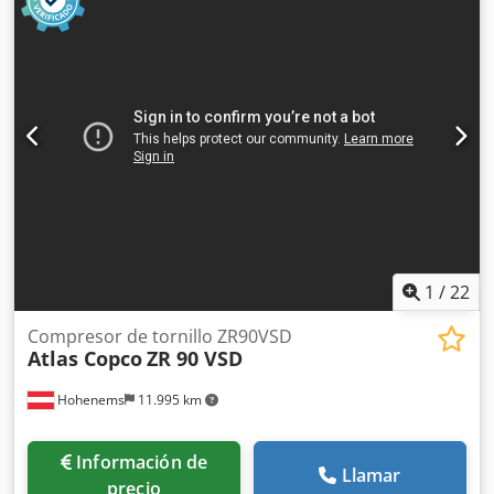
1
/
22
Compresor de tornillo ZR90VSD
Atlas Copco
ZR 90 VSD
Hohenems
11.995 km
Información de
Llamar
precio