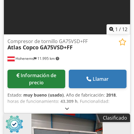
1
/
12
Compresor de tornillo GA75VSD+FF
Atlas Copco
GA75VSD+FF
Hohenems
11.995 km
Información de
Llamar
precio
Estado:
muy bueno (usado)
, Año de fabricación:
2018
,
horas de funcionamiento:
43.309 h
, Funcionalidad:
totalmente funcional
, Compresor de tornillo Atlas Copco
GA75VSD+FF Inversor y secador integrados 75 kW 12,75 bar
Clasificado
Cedjzp Urwepfx Afterf 15,50 m³/min Año de fabricación:
2018 Horas de funcionamiento: 43.309