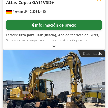
Atlas Copco
GA11VSD+
Alemania
12.293 km
Información de precio
Estado:
listo para usar (usado)
, Año de fabricación:
2013
,
Se ofrece un compresor de tornillo Atlas Copco con
secador frigorífico integrado. Potencia: 11 kW, velocidad
del motor: 7700 rpm, presión de funcionamiento: 12,75
Clasificado
bares, caudal: 32 l/s, regulación de velocidad, horas de
funcionamiento: 9035 h, peso: 271 kg. Es posible realizar
una inspección en las instalaciones. Codpfxjzq Ec No Aftjrf