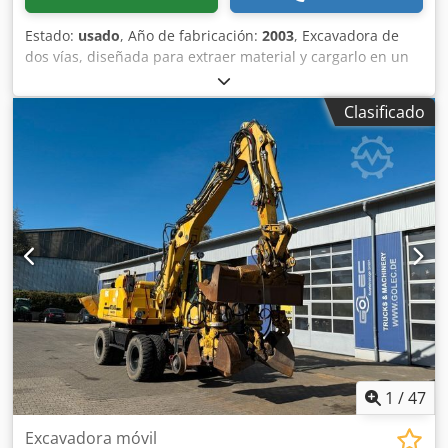
Estado:
usado
, Año de fabricación:
2003
, Excavadora de
dos vías, diseñada para extraer material y cargarlo en un
vagón o en un vehículo de transporte. La máquina se
utiliza en los siguientes trabajos: - en vías férreas y
Clasificado
tranviarias - en trabajos de mantenimiento y alrededor de
las vías - en trabajos de excavación y construcción de
carreteras Crsdpehutkfjfx Aftsf Fabricante: ATLAS Modelo:
1604 KZW Año de fabricación: 2003 Peso en vacío: 22.000
kg Dimensiones: 5,9 x 2,5 m, altura: 3,0 m Potencia del
motor: 90 kW Equipamiento: - aire acondicionado -
calefacción Webasto - brazo articulado triple - enganche
delantero y trasero - conexión adicional para martillo
neumático - cámara de visión trasera - cuatro soportes
laterales hidráulicos - sistema de control tipo joystick
Estado técnico: usada, en buen estado de funcionamiento
1
/
47
Excavadora móvil