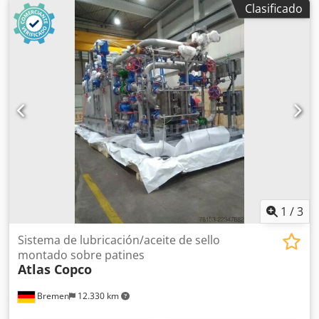
Clasificado
13 bar
, tipo de refrigeración:
aire
, Equipamiento:
documentación / manual, placa de características
disponible
, Compresor de tornillo en buen estado y
funcionamiento, 75 kW, con control de frecuencia. Crjdpfx
Afezrihrotof
1
/
3
Sistema de lubricación/aceite de sello
montado sobre patines
Atlas Copco
Bremen
12.330 km