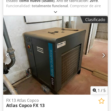
Estado:
como nuevo (usado)
, Año de fabricación:
2019
,
Funcionalidad:
totalmente funcional
, Compresor de aire
industrial Atlas Copco ZA5 VSD, con tecnología de
velocidad variable (VSD) y producción de aire totalmente
Clasificado
exento de aceite, certificado ISO 8573-1 Clase 0. Datos
técnicos: • Fabricante: Atlas Copco • Modelo: ZA5 VSD • Año
de fabricación: 2019 • Potencia nominal total: 250 kW •
Presión máxima de trabajo: 4 bar(e) • Velocidad de
rotación: 1.879 rpm • Peso bruto: 5.662 kg • Tecnología:
accionamiento de velocidad variable (VSD) • Calidad del
aire: exento de aceite, ISO 8573-1 Clase 0 • Fabricado en
Bélgica • Variador de frecuencia WEG • Número de serie
APF239403 Crodpsznaxajfx Aftjf
1
/
5
FX 13 Atlas Copco
Atlas Copco
FX 13