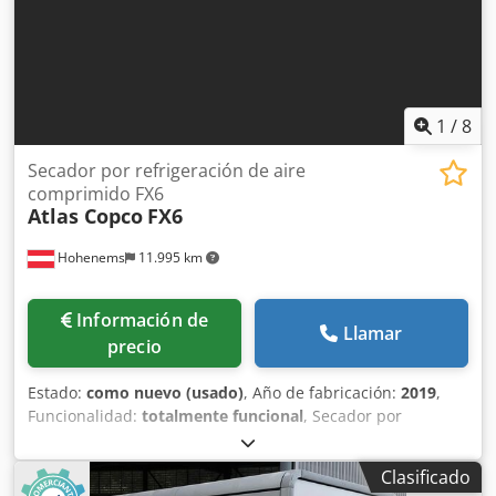
máquina está equipada con un sistema de freno de
vagones accionable desde la cabina y un limitador
electrónico de carga para el ajuste fino de los cilindros de
elevación y trabajo. La excavadora ofrece varias opciones
de carga y se entrega con un historial de mantenimiento
1
/
8
completo (libro de revisiones). Las visitas son posibles,
dentro del horario de apertura especificado, sin necesidad
Secador por refrigeración de aire
de cita previa. Venta sólo a profesionales (agricultura,
comprimido FX6
autónomos, pequeños y grandes negocios) o para
Atlas Copco
FX6
exportación. Salvo errores y venta previa. Cjdpfsr Uzazox
Aftorf
Hohenems
11.995 km
Información de
Llamar
precio
Estado:
como nuevo (usado)
, Año de fabricación:
2019
,
Funcionalidad:
totalmente funcional
, Secador por
refrigeración Atlas Copco FX6, usado 2,34 m³/min 14 bares
Codpfxozrtbie Afterf Año de fabricación: 2019
Clasificado