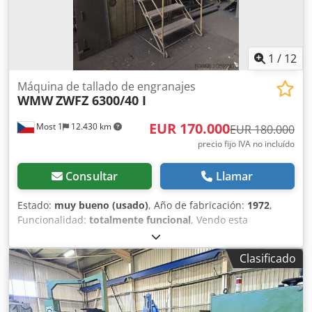
1
/
12
Máquina de tallado de engranajes
WMW
ZWFZ 6300/40 I
EUR 170.000
Most 1
12.430 km
EUR 180.000
precio fijo IVA no incluído
Consultar
Llamar
Estado:
muy bueno (usado)
, Año de fabricación:
1972
,
Funcionalidad:
totalmente funcional
, Vendo esta
fresadora para el perfilado de ruedas. Está conectada y se
puede probar. Incluye numerosos accesorios. Parámetros
Clasificado
técnicos: diámetro máximo de la rueda: 7100 mm ancho de
la rueda dentada: 1500 mm módulo máximo: 45 diámetro
de la mesa: 4000 mm diámetro x ancho de la fresa: 400 x
500 mm ángulo máximo de la hélice: 45 grados diámetro