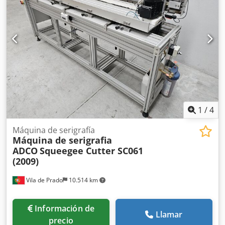
1
/
4
Máquina de serigrafía
Máquina de serigrafia
ADCO
Squeegee Cutter SC061
(2009)
Vila de Prado
10.514 km
Información de
Llamar
precio