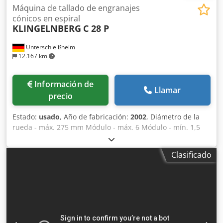
Máquina de tallado de engranajes
cónicos en espiral
KLINGELNBERG
C 28 P
Unterschleißheim
12.167 km
Información de
Llamar
precio
Estado:
usado
, Año de fabricación:
2002
, Diámetro de la
rueda - máx. 275 mm Módulo - máx. 6 Módulo - mín. 1,5
Unidad de control SINUMERIK 840 C Ancho de diente 5,5
mm Ángulo espiral min. 0 / max. 60 ° Número de dientes -
Clasificado
máx. 120 Número de dientes - mín. 5 Relación de
transmisión máx. 1:10 Relación de transmisión mín. 1:1
Velocidad del cabezal máx. 110 rpm Velocidad del cabezal
de corte 20 - 110 rpm Potencia total necesaria 100 kW Peso
de la máquina aprox. 16,7 toneladas Espacio necesario
aprox. 5,20 x 2,30 x 2,40 m Dsdpfxsvxwnws Ad Rowa
Dispositivo de desbarbado interno Eje en U / Husillo Q