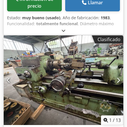
Llamar
precio
Estado:
muy bueno (usado)
, Año de fabricación:
1983
,
Funcionalidad:
totalmente funcional
, Diámetro máximo
750 mm, recorrido axial Z 900 mm, recorrido radial X 380
mm, mesa 630 mm, control numérico CNC Siemens 802D
Clasificado
para los ejes Z y X. Peso aproximado: 14 000 kg. Dedpjzbt
Iiofx Ad Rjwa
1
/
13