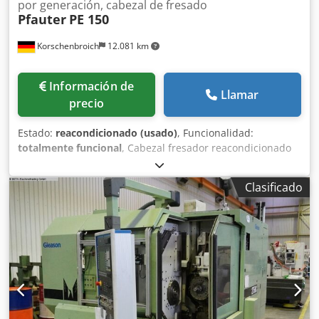
por generación, cabezal de fresado
Pfauter
PE 150
Korschenbroich
12.081 km
Información de
Llamar
precio
Estado:
reacondicionado (usado)
, Funcionalidad:
totalmente funcional
, Cabezal fresador reacondicionado
de Pfauter PE150. Dodpfxjzr Hc Te Ad Rswa
Clasificado