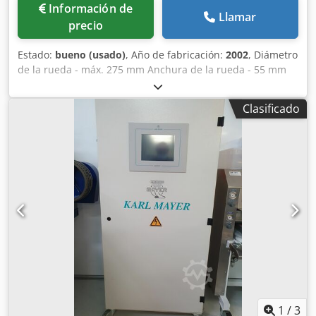
Información de
Llamar
precio
Estado:
bueno (usado)
, Año de fabricación:
2002
, Diámetro
de la rueda - máx. 275 mm Anchura de la rueda - 55 mm
Módulo - máx. 6 Módulo - min. 1 Unidad de control 840 C
Siemens Potencia total necesaria 100 kW Peso de la
Clasificado
máquina aprox. 16,7 toneladas Espacio necesario aprox.
5,2 x 2,3 x 2,4 m m Dwsdetumrpspfx Ad Rja
1
/
3