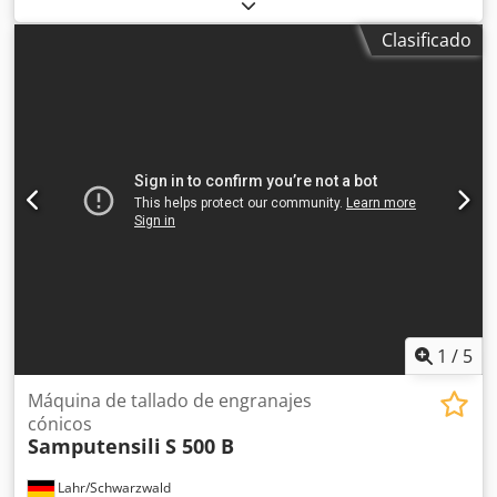
para el mecanizado flexible de engranajes y se utiliza en
fabricantes de tecnologías de engranajes y transmisiones
Clasificado
para el proceso de fresado de engranajes cónicos. Datos
técnicos: Diámetro de rueda: 300 mm Módulo máx.: 10
Anchura de diente: 60 mm Espacio requerido aprox.: 4,2 x
2,6 x 2,2 m Peso de la máquina aprox.: 11.000 kg Dedpfx
Asxz Eg Aed Rjwa *La imagen muestra la máquina en su
estado actual como máquina usada y puede suministrarse,
bajo petición, parcialmente modernizada o completamente
reacondicionada (retrofit) con nuevo control CNC (SIEMENS
ONE).
1
/
5
Máquina de tallado de engranajes
cónicos
Samputensili
S 500 B
Lahr/Schwarzwald