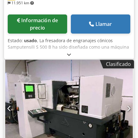
11.951 km
Información de
Llamar
precio
Estado:
usado
, La fresadora de engranajes cónicos
Samputensili S 500 B ha sido diseñada como una máquina
universal para el mecanizado flexible de engranajes y se
utiliza en fabricantes de tecnologías de engranajes y
Clasificado
transmisiones para el proceso de fresado de engranajes
cónicos. Djdpfx Adjxz Ef Ss Rowa Datos técnicos: Diámetro
de rueda: 500 mm Módulo máx.: 5 Anchura de diente: 100
mm Espacio requerido aprox.: 4,5 x 3,2 x 2,4 m Peso de la
máquina aprox.: 13.000 kg *La imagen muestra la máquina
en su estado actual como máquina usada y puede
ofrecerse, a petición, parcialmente modernizada, o como
retrofit totalmente modernizada con nuevo control CNC
(SIEMENS ONE).