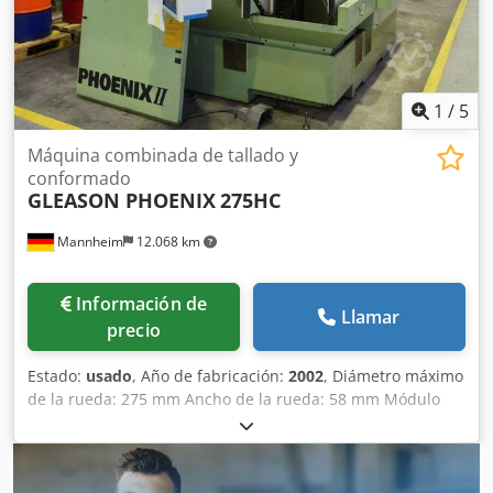
1
/
5
Máquina combinada de tallado y
conformado
GLEASON PHOENIX
275HC
Mannheim
12.068 km
Información de
Llamar
precio
Estado:
usado
, Año de fabricación:
2002
, Diámetro máximo
de la rueda: 275 mm Ancho de la rueda: 58 mm Módulo
máximo: 10 Módulo mínimo: 0,5 Sistema de control:
Siemens Sinumerik 840D Peso de la máquina: aprox. 9,5 t
Espacio requerido: aprox. 3800x2600x2550 mm
Dwodpfsyan Nfox Ad Roa Módulo +: 10 Módulo -: 0,5