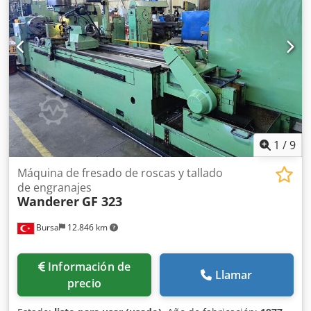
del cepillo: 500 mm Dwsdpfsxwlthjx Ad Rea velocidad del
cepillo: 9–63 rpm potencia total: 47 CV Peso de la máquina:
160 000 kg Se puede enviar un vídeo de la máquina a
través de la aplicación WhatsApp.
1
/
9
Máquina de fresado de roscas y tallado
de engranajes
Wanderer
GF 323
Bursa
12.846 km
Información de
Llamar
precio