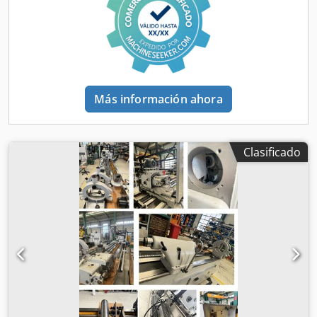
helicoidales, mandriles de rectificado de diámetro 50, 40,
27, 22, soporte para SK40 y MK5, juegos de conductores
para varios diámetros de sujeción, instrucciones de
funcionamiento, diagramas de circuito en forma de papel,
una inspección es posible. Dwodpfxorgahxo Ad Roa
Más información ahora
Clasificado