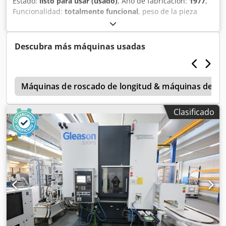
Estado:
listo para usar (usado)
, Año de fabricación:
1977
,
Funcionalidad:
totalmente funcional
, peso de la pieza
(máx.):
2.000 kg
, longitud de rosca:
3.000 mm
, DIÁMETRO
400, LARGO 3000 mm, MÓDULO 8-10, TIPO HELICOIDAL,
CON DENTADO RECTO. Dsdpjzkrgbofx Ad Rewa
Descubra más máquinas usadas
0
Máquinas de roscado de longitud & máquinas de tal
Clasificado