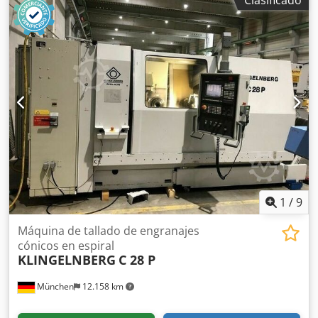
mm Diámetro del agujero del husillo: 80 mm Diámetro de
giro sobre bancada: 420 mm Diámetro de herramienta:
120 mm Velocidad de giro: 55–250 rpm
1
/
9
Máquina de tallado de engranajes
cónicos en espiral
KLINGELNBERG
C 28 P
München
12.158 km