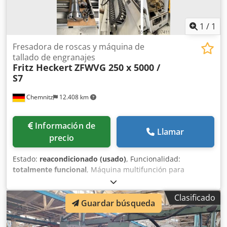
1
/
1
Fresadora de roscas y máquina de
tallado de engranajes
Fritz Heckert
ZFWVG 250 x 5000 /
S7
Chemnitz
12.408 km
Información de
Llamar
precio
Estado:
reacondicionado (usado)
, Funcionalidad:
totalmente funcional
, Máquina multifunción para
perfilado, tallado y fresado de roscas ZFWVG 250x5000 / S7
• Fresado de roscas • Tallado por generación • Fresado
Clasificado
longitudinal Diámetro máximo de la pieza sobre el carro:
Guardar búsqueda
250mm Diámetro máximo de la pieza sobre la bancada:
500mm Djdpew Hquxsfx Ad Rjwa Diámetro del agujero del