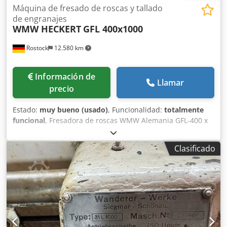
Máquina de fresado de roscas y tallado
de engranajes
WMW HECKERT
GFL 400x1000
Rostock
12.580 km
Información de
Llamar
precio
Estado:
muy bueno (usado)
, Funcionalidad:
totalmente
funcional
, Fresadora de roscas WMW Alemania GFL-400 x
1000 mm Dwedpfx Adjy Rgm Es Roa Fabricante: WMW
(Alemania) Modelo: GFL-400 Altura de centros: 205 mm
Clasificado
Longitud máxima de pieza: 1000 mm Diámetro máximo de
pieza sobre el carro transversal: 200 mm Diámetro máximo
de giro sobre bancada: 400 mm Velocidades de la fresa: 55
a 250 rpm Diámetro máximo de fresa: 100 mm Diámetro
interior del husillo: 80 mm - Apta para el fresado de
roscas, fresado de tornillos sinfín y fresado de estrías. -
También es apta para tallado de engranajes y tallado de
estrías. - Se entrega completa con ruedas de cambio,