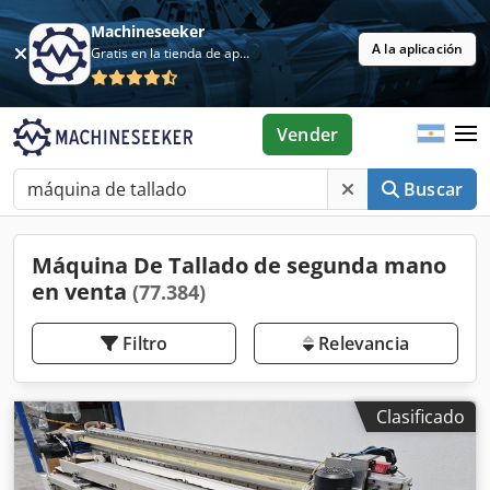
Machineseeker
A la aplicación
Gratis en la tienda de aplicaciones
Vender
Buscar
Máquina De Tallado de segunda mano
en venta
(77.384)
Filtro
Relevancia
Clasificado