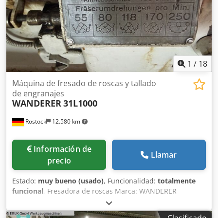
platos divisores, portafresas y otros accesorios. - La
máquina está en excelentes condiciones de
funcionamiento.
1
/
18
Máquina de fresado de roscas y tallado
de engranajes
WANDERER
31L1000
Rostock
12.580 km
Información de
Llamar
precio
Estado:
muy bueno (usado)
, Funcionalidad:
totalmente
funcional
, Fresadora de roscas Marca: WANDERER
Dwjdpoy Rgmxefx Ad Rja Modelo: 31L1000 Longitud de
torneado: 1000 mm Altura sobre el carro transversal: 125
Clasificado