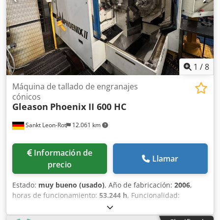
1
/
8
Máquina de tallado de engranajes
cónicos
Gleason
Phoenix II 600 HC
Sankt Leon-Rot
12.061 km
Información de
Llamar
precio
Estado:
muy bueno (usado)
, Año de fabricación:
2006
,
horas de funcionamiento:
53.244 h
, Funcionalidad:
totalmente funcional
, Datos técnicos – Gleason Phoenix II
600HC (máquina CNC de engranajes hipoides) Área de