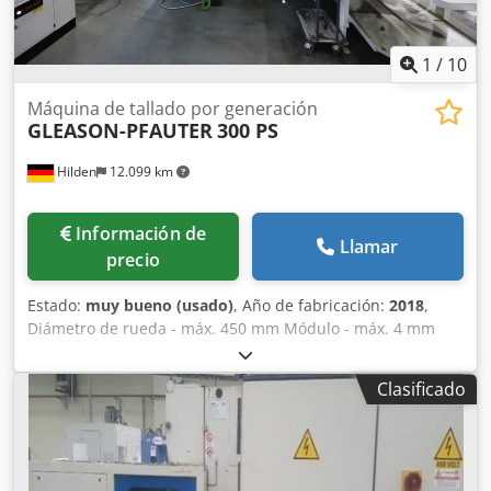
1
/
10
Máquina de tallado por generación
GLEASON-PFAUTER
300 PS
Hilden
12.099 km
Información de
Llamar
precio
Estado:
muy bueno (usado)
, Año de fabricación:
2018
,
Diámetro de rueda - máx. 450 mm Módulo - máx. 4 mm
Diámetro interior mín. 100 mm Diámetro interior máx. 300
mm Mayor diámetro permitido de la fresa peladora 175
Clasificado
mm Diámetro de la superficie de apoyo 125 mm Recorrido
del carro en dirección X 350 mm Recorrido del carro en
dirección Y 300 mm Recorrido del carro en dirección Z 440
mm Máx. ángulo de giro del cabezal pelador ±25 grados
Diámetro exterior de la mesa de trabajo 570 mm Mesa de