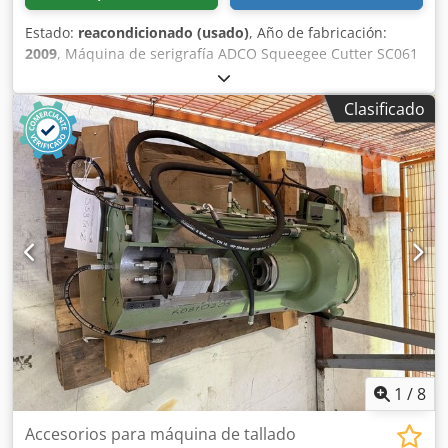
Estado:
reacondicionado (usado)
, Año de fabricación:
2009
, Máquina de serigrafía ADCO Squeegee Cutter SC061
(2009). Sartech es una empresa especializada en
soluciones para serigrafía, automatización y robótica, y en
Clasificado
la fabricación de túneles UV (electrónicos) o de aire
caliente. Dwodpfjxk T Hpjx Ad Roa
1
/
8
Accesorios para máquina de tallado