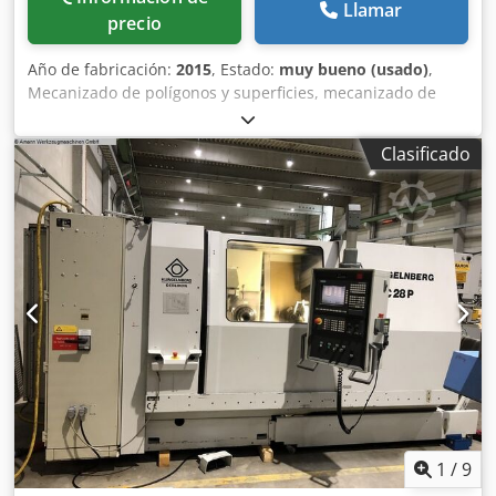
Llamar
precio
Año de fabricación:
2015
, Estado:
muy bueno (usado)
,
Mecanizado de polígonos y superficies, mecanizado de
engranajes y ejes estriados, afilado de dientes de
engranajes, mecanizado de topes de cambio, achaflanado
Clasificado
y desbarbado, SCUDDING Djdpsxupg Tsfx Ad Rewa Ver
documento
1
/
9