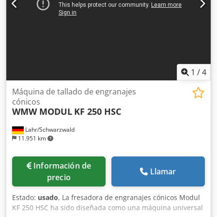
Transportador de virutas Dispositivo de refrigeración Filtro
de aire electrostático ELBARON Sin herramientas Sin
dispositivo de sujeción de piezas
1
/
4
Máquina de tallado de engranajes
cónicos
WMW MODUL
KF 250 HSC
Lahr/Schwarzwald
11.951 km
Información de
Llamar
precio
Estado:
usado
, La fresadora de engranajes cónicos Modul
KF 250 HSC ha sido diseñada como una máquina universal