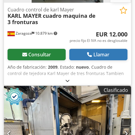
Cuadro control de karl Mayer
KARL MAYER
cuadro maquina de
3 fronturas
EUR 12.000
Zaragoza
10.879 km
precio fijo El IVA no es desglosable
Consultar
Llamar
Año de fabricación:
2009
, Estado:
nuevo
, Cuadro de
control de tejedora Karl Mayer de tres fronturas Tambien
disponemos de los 3 servomotores Dsdpjhva Twofx Ad
Rewa
Clasificado