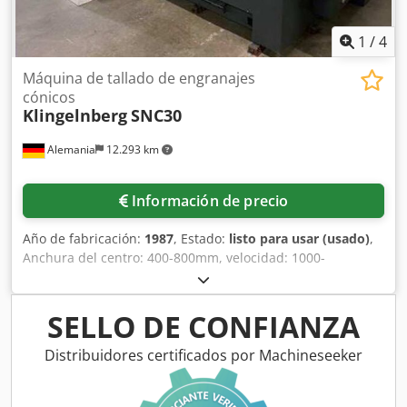
1
/
4
Máquina de tallado de engranajes
cónicos
Klingelnberg
SNC30
Alemania
12.293 km
Información de precio
Año de fabricación:
1987
, Estado:
listo para usar (usado)
,
Anchura del centro: 400-800mm, velocidad: 1000-
2700/min, diámetro de la pieza de trabajo: 10-300mm,
diámetro de la rueda de lijado: 40-300mm, ángulo de giro:
-45 a 45°, longitud: 3000mm, anchura: 2500mm, altura:
SELLO DE CONFIANZA
2275mm, con sistema de separación de neblina de aceite
Hoffmann (nuevos insertos de filtro), sistema de filtro de
Distribuidores certificados por Machineseeker
cinta por gravedad Faudi, unidad hidráulica, cabezal de
rectificado adicional para el rectificado de engranajes