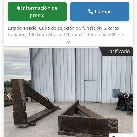
Información de
Llamar
precio
Estado:
usado
, Cubo de sujeción de fundición, 2 caras
Longitud: 1000 mm Altura: 600 mm Profundidad: 800 mm
Dimensiones de ranuras en T: 38 x 22 mm Peso: aprox. 600
kg Dcjdpezmw S Iofx Anvjk
Clasificado