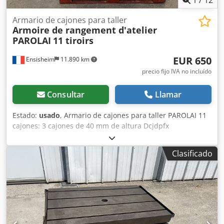
madera, n.º 12 neumáticos 245.70 R 17.5, laterales de
aluminio en el cuello, garantía del fabricante,
Armario de cajones para taller
Armoire de rangement d'atelier
CONCESIONARIO INTERDRIVE SRL - PARMA. Dcjdpfx
PAROLAI
11 tiroirs
Anjznm Tqevsk
EUR 650
Ensisheim
11.890 km
precio fijo IVA no incluído
Consultar
Llamar
Estado:
usado
, Armario de cajones para taller PAROLAI 11
cajones: 3 cajones de 40 mm de altura Dcjdpfx
Anozmxttovek 6 cajones de 60 mm de altura 1 cajón de 150
mm de altura 1 cajón de 90 mm de altura Dimensiones (L x
Clasificado
An x Al): 910 x 720 x 1110 mm Peso: aprox. 150 kg