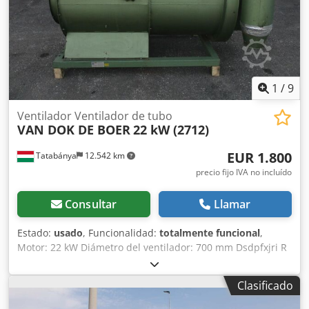
1
/
9
Ventilador Ventilador de tubo
VAN DOK DE BOER
22 kW (2712)
EUR 1.800
Tatabánya
12.542 km
precio fijo IVA no incluído
Consultar
Llamar
Estado:
usado
, Funcionalidad:
totalmente funcional
,
Motor: 22 kW Diámetro del ventilador: 700 mm Dsdpfxjri R
Dus Anvock Longitud: 2500 mm
Clasificado