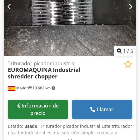
1
/
5
Triturador picador industrial
EUROMAQUINA
Industrial
shredder chopper
Madrid
10.682 km
Información de
Llamar
precio
Estado:
usado
, Triturador picador industrial Este triturador
picador industrial es una solución simple, robusta y
versátil diseñada para la eficiente reducción de volumen