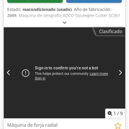
Estado:
reacondicionado (usado)
, Año de fabricación:
2009
, Máquina de serigrafía ADCO Squeegee Cutter SC061
(2009). Sartech es una empresa especializada en
soluciones para serigrafía, automatización y robótica, y en
Clasificado
la fabricación de túneles UV (electrónicos) o de aire
caliente. Dedsxk T Hpjpfx Anvock
1
/
9
Máquina de forja radial