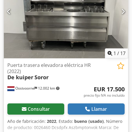
1
/
17
Puerta trasera elevadora eléctrica HR
(2022)
De kuiper
Soror
EUR 17.500
Oostvoorne
12.002 km
precio fijo IVA no incluído
Consultar
Llamar
Año de fabricación:
2022
, Estado:
bueno (usado)
, Número
de producto: 0026460 Dcsdpfx Aszbmptonvok Marca: De