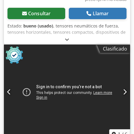
Consultar
Llamar
Estado:
bueno (usado)
, tensores neumáticos de fuerza,
tensores horizontales, tensores compactos, dispositivos de
sujeción, tensores neumáticos de fuerza -Tipo: 82L32-
143C8H0 Dsdpfx Aneb A H E Isvsck -Cantidad: 4 unidades
Clasificado
disponibles -Precio: por unidad -Peso: 2,1 kg/unidad