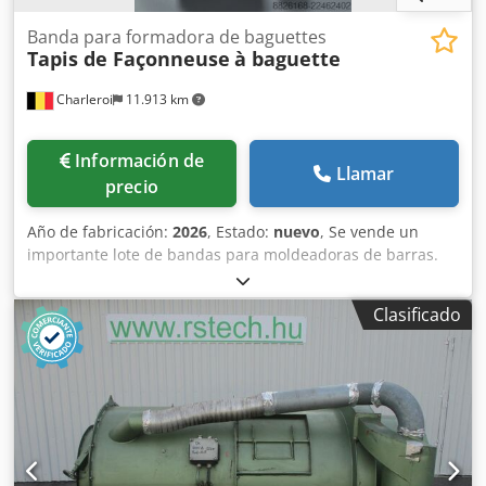
Banda para formadora de baguettes
Tapis de Façonneuse
à baguette
Charleroi
11.913 km
Información de
Llamar
precio
Año de fabricación:
2026
, Estado:
nuevo
, Se vende un
importante lote de bandas para moldeadoras de barras.
Marcas disponibles: - MAJOR - BONGARD Dsdpfx Anozqt
Tcevjck - MERAND TENOR/TREGOR - BERTRAND EURO2000
Clasificado
- BERTRAND EUROMAP - JAC - PANIRECORD F73 -
PANIRECORD F60/F57 - SINMAG - PAVAILLER - STAFF Precios
unitarios y al por mayor. Se venden en kits completos para
una moldeadora, que incluyen: - Banda delantera - Banda
trasera - Banda inferior de refuerzo - Banda de recepción