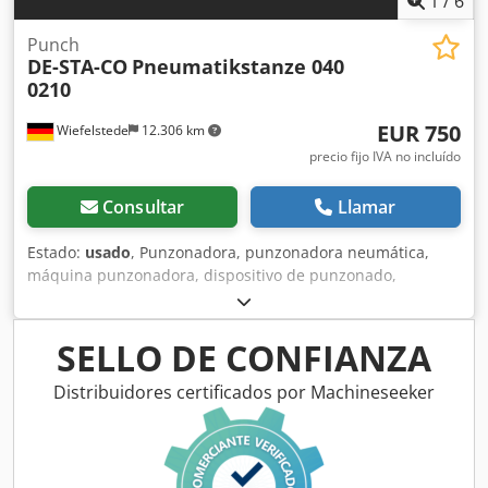
1
/
6
Punch
DE-STA-CO
Pneumatikstanze 040
0210
EUR 750
Wiefelstede
12.306 km
precio fijo IVA no incluído
Consultar
Llamar
Estado:
usado
, Punzonadora, punzonadora neumática,
máquina punzonadora, dispositivo de punzonado,
máquina perforadora, punzonadora neumática manual -
Fabricante: DE-STA-CO, punzonadora neumática Djdefwx
Uyspfx Anvock -Tipo: 040 0210 -Punzón integrado: Ø 2,5
SELLO DE CONFIANZA
mm -Salida máxima: 25 mm -Dimensiones: 190/200/A510
mm -Peso: 24 kg
Distribuidores certificados por Machineseeker