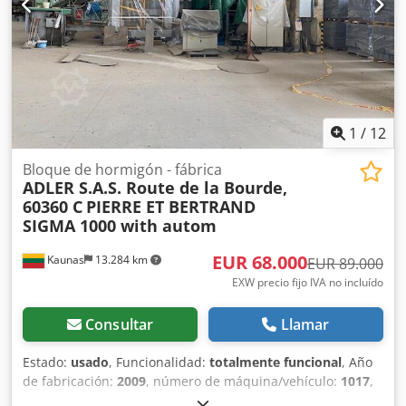
1
/
12
Bloque de hormigón - fábrica
ADLER S.A.S. Route de la Bourde,
60360 C
PIERRE ET BERTRAND
SIGMA 1000 with autom
EUR 68.000
Kaunas
13.284 km
EUR 89.000
EXW precio fijo IVA no incluído
Consultar
Llamar
Estado:
usado
, Funcionalidad:
totalmente funcional
, Año
de fabricación:
2009
, número de máquina/vehículo:
1017
,
Línea de producción usada para bloques de hormigón (y