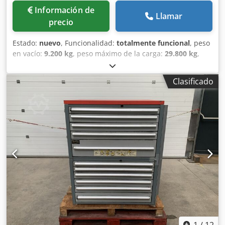
Información de
Llamar
precio
Estado:
nuevo
, Funcionalidad:
totalmente funcional
, peso
en vacío:
9.200 kg
, peso máximo de la carga:
29.800 kg
,
peso total:
39.000 kg
, configuración de ejes:
3 ejes
,
longitud del espacio de carga:
10.000 mm
, anchura del
Clasificado
espacio de carga:
2.550 mm
, altura del espacio de carga:
850 mm
, longitud total:
13.700 mm
, ancho total:
2.550
mm
, amortiguación:
aire
, tamaño del neumático:
245.70 R
17.5
, color:
blanco
, freno de remolque:
remolque con
freno
, Año de fabricación:
2026
, Equipamiento:
ABS,
elevador trasero
, semirremolque plataforma De Angelis,
nuevo, disponible para entrega inmediata, sujeto a
disponibilidad, 3 ejes con suspensión neumática, tercer
eje direccional, EBS, plataforma de 10 metros de longitud,
altura desde el suelo de 85 cm, rampas dobles
electrohidráulicas con doble pistón para una apertura
completa, rampas ajustables en anchura, rampas
galvanizadas en caliente, par de ganchos laterales tipo
Rud y alojamiento para puntales, suelo de chapa y
1
/
12