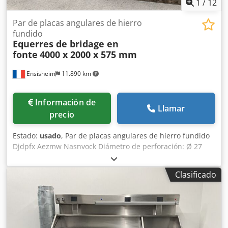
1
/
12
Par de placas angulares de hierro
fundido
Equerres de bridage en
fonte
4000 x 2000 x 575 mm
Ensisheim
11.890 km
Información de
Llamar
precio
Estado:
usado
, Par de placas angulares de hierro fundido
Djdpfx Aezmw Nasnvock Diámetro de perforación: Ø 27
mm Ancho: 575 mm Profundidad: 2000 mm Altura total:
4000 mm Peso unitario: aprox. 6 toneladas
Clasificado