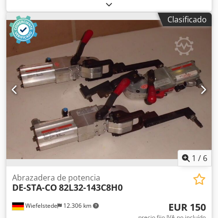
Kuiper Modelo: Soror Categoría del producto: Freidoras
Longitud: 2700 mm Anchura: 920 mm Altura: 1800 mm
Clasificado
Tensión de conexión (V): 400 Potencia (W): 47150 Año de
fabricación: 2022 Equipado con sistema de filtrado de
grasa. Incluye 3 cubas (1x ORE440 y 2x ORE540) y bandeja
de desbaste.
1
/
6
Abrazadera de potencia
DE-STA-CO
82L32-143C8H0
EUR 150
Wiefelstede
12.306 km
precio fijo IVA no incluído