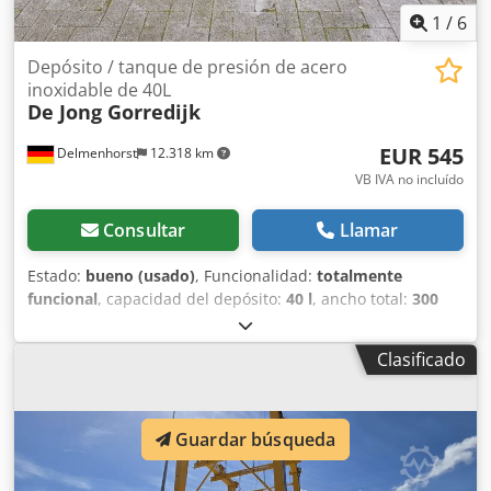
1
/
6
Depósito / tanque de presión de acero
inoxidable de 40L
De Jong Gorredijk
EUR 545
Delmenhorst
12.318 km
VB IVA no incluído
Consultar
Llamar
Estado:
bueno (usado)
, Funcionalidad:
totalmente
funcional
, capacidad del depósito:
40 l
, ancho total:
300
mm
, altura total:
930 mm
, material de la pared:
acero
inoxidable
, presión de funcionamiento:
5 bar
,
Clasificado
sobrepresión (máx.):
7 bar
, Depósito de presión de acero
inoxidable de segunda mano Djdpfx Aoza Eicjnvsck
Número de artículo: 10624 Última aplicación: Industria
farmacéutica Volumen: 40 L Tipo: Vertical sobre carro con
Guardar búsqueda
ruedas Altura de las ruedas: 80 mm Material (en contacto
con el producto): 1.4301 / AISI 304 Ejecución: De pared