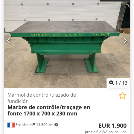
lijado Ajuste manual del ángulo de la unidad Unidad de
lijado con oscilación Velocidad de avance regulable
mediante variador Motor de avance de 0,74 kW
1
/
13
Mármol de control/trazado de
fundición
Marbre de contrôle/traçage en
fonte
1700 x 700 x 230 mm
EUR 1.900
Ensisheim
11.890 km
precio fijo IVA no incluído