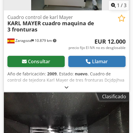
1
/
3
Cuadro control de karl Mayer
KARL MAYER
cuadro maquina de
3 fronturas
EUR 12.000
Zaragoza
10.879 km
precio fijo El IVA no es desglosable
Consultar
Llamar
Año de fabricación:
2009
, Estado:
nuevo
, Cuadro de
control de tejedora Karl Mayer de tres fronturas Dcjdpjhva
Twsfx Anvjk Tambien disponemos de los 3 servomotores
Clasificado