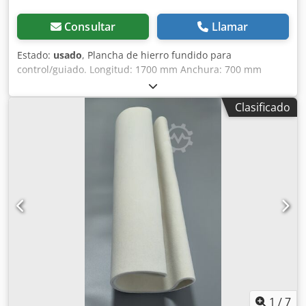
Consultar
Llamar
Estado:
usado
, Plancha de hierro fundido para
control/guiado. Longitud: 1700 mm Anchura: 700 mm
Dcjdpfx Aszqzy Donvsk Grosor: 230 mm Altura sobre los
apoyos: 940 mm Peso: 0,8 toneladas
Clasificado
1
/
7