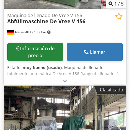
Velocidad rotacional del eje: 35 r.p.m. Voltaje: 400/50
1
/
5
Volt/Hz Peso: 500 kg
Máquina de llenado De Vree V 156
Abfüllmaschine De Vree
V 156
Nauen
12.532 km
Información de
Llamar
precio
Estado:
muy bueno (usado)
, Máquina de llenado
totalmente automática De Vree V 156 Rango de llenado: 1-
20 litros Dispositivo automático para colocar tapas
Dispositivo automático para cerrar tapas Dsdpfx Ajztc
Clasificado
Sgenvsck En excelente estado, directamente de la línea de
producción.