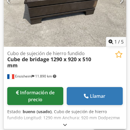
1
/
5
Cubo de sujeción de hierro fundido
Cube de bridage
1290 x 920 x 510
mm
Ensisheim
11.890 km
Información de
Llamar
precio
Estado:
bueno (usado)
, Cubo de sujeción de hierro
fundido Longitud: 1290 mm Anchura: 920 mm Dodpezmw
Tlefx Anveck Altura: 510 mm Dimensiones de las ranuras
en T: 42 x 25 mm 2 caras con ranuras Peso: