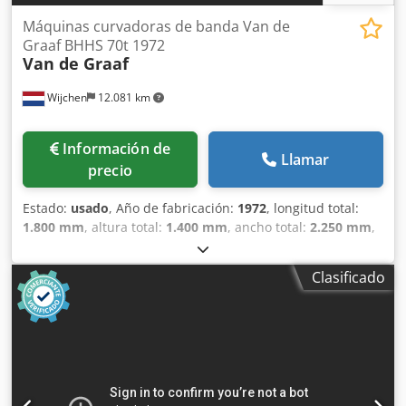
Máquinas curvadoras de banda Van de
Graaf BHHS 70t 1972
Van de Graaf
Wijchen
12.081 km
Información de
Llamar
precio
Estado:
usado
, Año de fabricación:
1972
, longitud total:
1.800 mm
, altura total:
1.400 mm
, ancho total:
2.250 mm
,
Color: Verde Peso en vacío: 2000 kg Precio: Consultar - Año
de fabricación: 1972 - Documentación disponible: No -
Clasificado
Certificado CE: No - Sistema de control: Convencional -
Dimensiones de transporte: 1800 mm x 2250 mm x 1400
mm (largo x ancho x alto) - Peso de transporte [kg]: 2000 kg
- Paquetes de transporte [unidades]: 1 Información
financiera IVA: El precio indicado no incluye el IVA
IVA/Régimen de recargo del IVA: El IVA es deducible para
las empresas Entrega y aceptación de vehículos usados