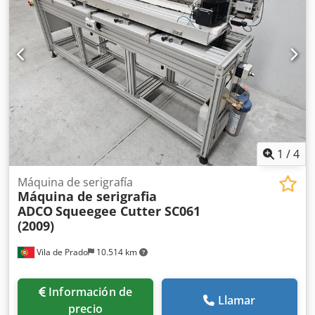
1
/
4
Máquina de serigrafía
Máquina de serigrafia
ADCO
Squeegee Cutter SC061
(2009)
Vila de Prado
10.514 km
Información de
Llamar
precio