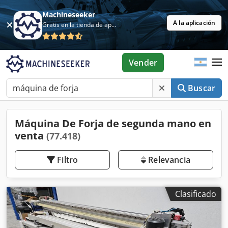
Machineseeker
A la aplicación
Gratis en la tienda de aplicaciones
Vender
Buscar
Máquina De Forja de segunda mano en
venta
(77.418)
Filtro
Relevancia
Clasificado