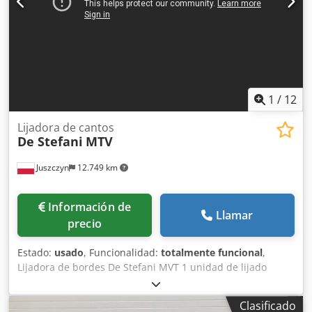
posibles en cualquier momento para todos los productos
de la industria Dcodpfezm N Riox Anvok Lukas van Rossum
1
/
12
Lijadora de cantos
De Stefani
MTV
Juszczyn
12.749 km
Información de
Llamar
precio
Estado:
usado
, Funcionalidad:
totalmente funcional
,
Lijadora de bordes De Stefani MVT 1 unidad de lijado
Altura máxima de la pieza: 100 mm Motor de la unidad de
lijado: 2,5 kW Dodpfx Aoznu D Rsnvjck Unidad de lijado con
Clasificado
sistema de autoafilado Ajuste manual de la unidad de