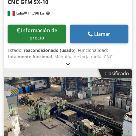
CNC GFM
SX-10
Italia
11.798 km
Información de
Llamar
precio
Estado:
reacondicionado (usado)
, Funcionalidad:
totalmente funcional
, Máquina de forja radial CNC
Dcjdpfx Ansq U R Rusvok
Clasificado