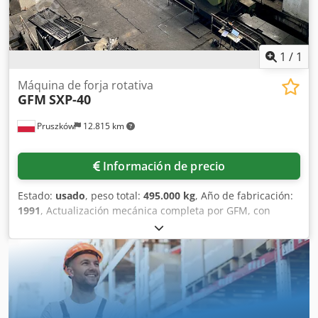
1
/
1
Máquina de forja rotativa
GFM
SXP-40
Pruszków
12.815 km
Información de precio
Estado:
usado
, peso total:
495.000 kg
, Año de fabricación:
1991
, Actualización mecánica completa por GFM, con
aumento de potencia a 900 toneladas/martillo y nuevo
CNC en 1991 Número de martillos: 4 Fuerza de forja: 3.600
toneladas (900 t por martillo) Djdpfx Anjv D Ddvevjck
Diámetro máximo de la pieza forjada: - sección transversal
circular: Ø 400 mm - sección transversal cuadrada: 320
mm Diámetro mínimo de salida: - circular: 60 mm -
cuadrada: aprox. 50 mm Longitud máxima de la pieza