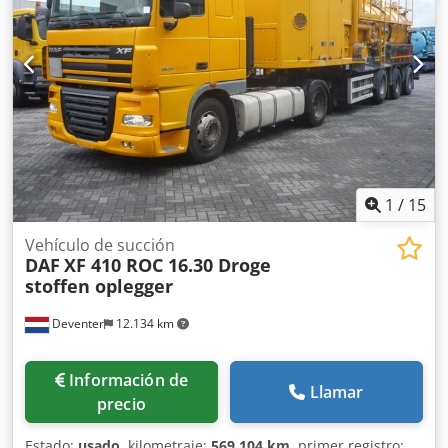
Credpfszbupnjx Am Asf = Más información = Marca de los
ejes: BPW Suspensión: neumática Eje trasero 1: Perfil del
neumático izquierdo: 50%; Perfil del neumático derecho:
50% Eje trasero 2: Perfil del neumático izquierdo: 50%;
Perfil del neumático derecho: 50% Eje trasero 3: Perfil del
neumático izquierdo: 50%; Perfil del neumático derecho:
50% Estado técnico: bueno Estado visual: bueno
1
/
15
Vehículo de succión
DAF
XF 410 ROC 16.30 Droge
stoffen oplegger
Deventer
12.134 km
Información de
Llamar
precio
Estado:
usado
, kilometraje:
569.104 km
, primer registro: