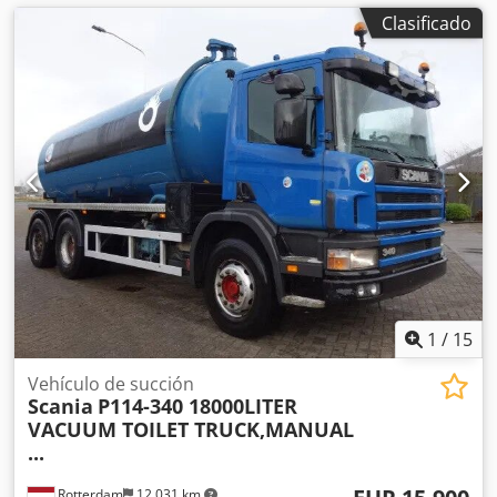
Clasificado
1
/
15
Vehículo de succión
Scania
P114-340 18000LITER
VACUUM TOILET TRUCK,MANUAL
...
Rotterdam
12.031 km