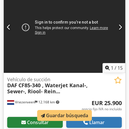
crucero • Elevalunas y espejos eléctricos • Nevera • 2
camas • 2 grandes depósitos de diésel • Kilometraje aprox.:
569.104 km • Neumáticos aprox. 80 % • Eje delantero:
suspensión de ballesta / eje trasero: suspensión
neumática • Tipo: XF 105.410 Space Cab Cjdpfszbuphex Am
Aerf La combinación de cabeza tractora y semirremolque
está lista para su uso inmediato en el transporte de
materiales secos a granel. Para más información, fotos o
para una visita, contáctenos. = Más información = Bomba:
Sí Bomba de alta presión: Sí Mangueras: Sí
1
/
15
Vehículo de succión
DAF
CF85-340 , Waterjet Kanal-,
Sewer-, Riool- Rein...
EUR 25.900
Vriezenveen
12.168 km
precio fijo IVA no incluído
Guardar búsqueda
Consultar
Llamar