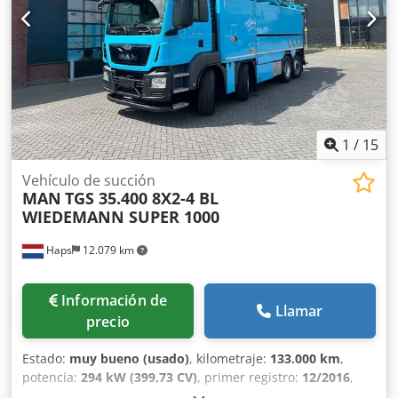
errores tipográficos y de texto en todos los vehículos
ofrecidos.
1
/
15
Vehículo de succión
MAN
TGS 35.400 8X2-4 BL
WIEDEMANN SUPER 1000
Haps
12.079 km
Información de
Llamar
precio
Estado:
muy bueno (usado)
, kilometraje:
133.000 km
,
potencia:
294 kW (399,73 CV)
, primer registro:
12/2016
,
tipo de combustible:
diésel
, configuración de ejes:
8x2
,