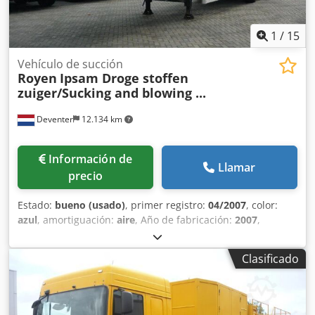
estético: bueno
1
/
15
Vehículo de succión
Royen
Ipsam Droge stoffen
zuiger/Sucking and blowing ...
Deventer
12.134 km
Información de
Llamar
precio
Estado:
bueno (usado)
, primer registro:
04/2007
, color:
azul
, amortiguación:
aire
, Año de fabricación:
2007
,
Equipamiento:
ABS
, = Otras opciones y accesorios = -
Suspensión neumática = Observaciones = Royen/Ipsam
Clasificado
succión y soplado de sustancias secas Motor Volvo Penta
TWD 1031VE turbodiésel Powerpack 2x bombas de vacío
SIHI 3000 m3/h Soplador ciclónico Wittig T5CDL12L71
Suspensión neumática BPW de 3 ejes Matriculación belga