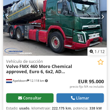
Revisión completa según los estándares RSP (historial
disponible) Revisión completa de Renault (historial
disponible)
1
/
12
Vehículo de succión
Volvo
FMX 460 Moro Chemical
approved, Euro 6, 6x2, AD...
EUR 95.000
Apeldoorn
12.118 km
precio fijo IVA no incluído
Consultar
Llamar
Estado:
usado
, kilometraje:
222.175 km
, potencia:
338 kW