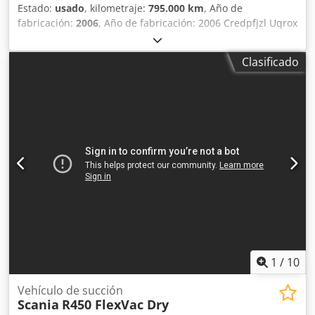
Estado:
usado
, kilometraje:
795.000 km
, Año de
fabricación:
2006
, Año de fabricación: 2006 Credpfjzl Uqrox
Am Aof
Clasificado
1
/
10
Vehículo de succión
Scania
R450 FlexVac Dry