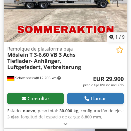
vende por encargo bancario. -- Errores tipográficos,
equivocaciones y cambios reservados, fotos de muestra --
Más datos en: ! Más detalles: ! Chsdpjzrqkzsfx Aahsa
1
/
9
Remolque de plataforma baja
Möslein
T 3-6,60 VB 3 Achs
Tieflader- Anhänger,
Luftgefedert, Verbreiterung
EUR 29.900
Schwebheim
12.203 km
precio fijo IVA no incluído
Consultar
Llamar
Estado:
nuevo
, peso total:
30.000 kg
, configuración de ejes:
3 ejes
, longitud del espacio de carga:
8.800 mm
,
amortiguación:
aire
, tamaño del neumático:
235 / 75 R
17,5
, color:
otro
, tipo de engranaje:
otro
, tamaño del