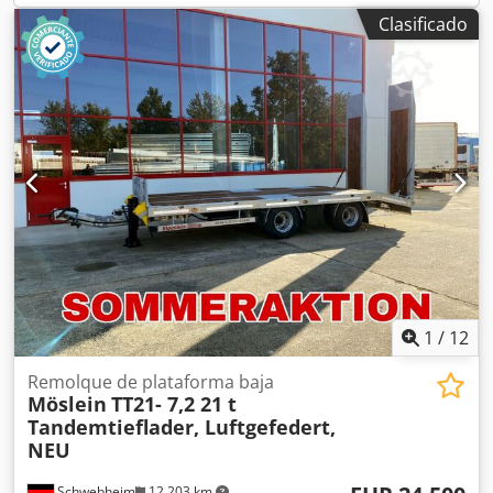
anillas de amarre, suplemento por rampas: 800 €; El
Clasificado
vehículo se vende por encargo. -- Sujeto a errores de
impresión, omisiones y cambios, imágenes de muestra --
Más datos en: !, Más detalles: ! Csdpfxjzrqnme Aahsha
1
/
12
Remolque de plataforma baja
Möslein
TT21- 7,2 21 t
Tandemtieflader, Luftgefedert,
NEU
Schwebheim
12.203 km