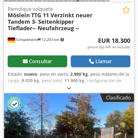
Remolque volquete
Möslein
TTG 11 Verzinkt neuer
Tandem 3- Seitenkipper
Tieflader-- Neufahrzeug --
EUR 18.300
Schwebheim
12.203 km
precio fijo IVA no incluído
Consultar
Llamar
Estado:
nuevo
, peso en vacío:
2.980 kg
, peso máximo de la
carga:
8.920 kg
, peso total:
11.900 kg
, configuración de
ejes:
2 ejes
, longitud del espacio de carga:
5.110 mm
,
anchura del espacio de carga:
2.430 mm
, amortiguación:
Clasificado
acero
, tamaño del neumático:
245/70 R 17,5
, color:
otro
,
tipo de engranaje:
otro
, tamaño del neumático delantero:
245/70 R 17,5
, tamaño del neumático trasero:
245/70 R
17,5
, cabina del conductor:
otro
, clase de emisión:
ninguno
, combustible:
biodiésel
, Equipamiento:
ABS,
freno de aire comprimido
, Volquete trilateral, altura de