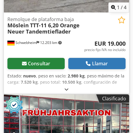
frontal de acero galvanizado: 500 €. -- Errores de
1
/
4
impresión, errores y cambios reservados. Imágenes de
muestra. Más datos en: !, Más detalles en: !
Remolque de plataforma baja
Möslein
TTT-11 6,20 Orange
Chjdpfezrqmcox Aahsa
Neuer Tandemtieflader
EUR 19.000
Schwebheim
12.203 km
precio fijo IVA no incluído
Consultar
Llamar
Estado:
nuevo
, peso en vacío:
2.980 kg
, peso máximo de la
carga:
7.520 kg
, peso total:
10.500 kg
, configuración de
ejes:
2 ejes
, longitud del espacio de carga:
6.280 mm
,
anchura del espacio de carga:
2.480 mm
, amortiguación:
Clasificado
acero
, tamaño del neumático:
245 / 70 R 17,5
, distancia
entre ejes:
990 mm
, color:
otro
, tipo de engranaje:
otro
,
tamaño del neumático delantero:
245 / 70 R 17,5
, tamaño
del neumático trasero:
245 / 70 R 17,5
, cabina del
conductor:
otro
, clase de emisión:
ninguno
, combustible:
biodiésel
, Equipamiento:
ABS, freno de aire comprimido
,