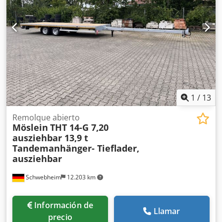
tamaño del neumático trasero:
435/50 R 19,5
, cabina del
conductor:
otro
, clase de emisión:
ninguno
, combustible:
biodiésel
, Equipamiento:
ABS, freno de aire comprimido
,
Suspensión neumática, neumáticos: 435/50 R 19,5,
laterales de 600 mm, 10 anillas de amarre, suplemento por
rampas de aluminio: precio 850 €, vehículo de cliente, --
errores tipográficos, reservas y modificaciones reservadas,
imágenes de ejemplo --, Más datos en: !, Más detalles en: !
Cjdozrqm Ajpfx Aahoha
1
/
13
Remolque abierto
Möslein
THT 14-G 7,20
ausziehbar 13,9 t
Tandemanhänger- Tieflader,
ausziehbar
Schwebheim
12.203 km
Información de
Llamar
precio