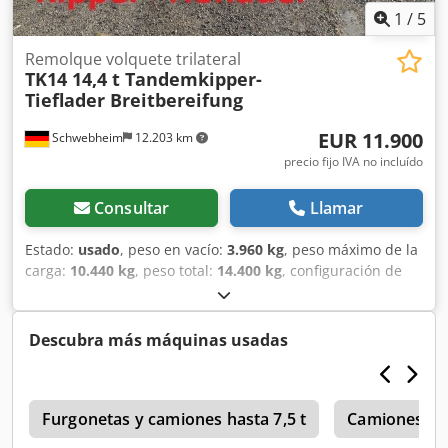
advertencia + iluminación y girofaro: 200 €,
1
/
5
ensanchamiento a 3 m con madera: 300 €, desplazamiento
hidráulico de rampas: 1.000 €, -- Errores de impresión,
Remolque volquete trilateral
TK14 14,4 t Tandemkipper-
omisiones y cambios reservados, imágenes de muestra --,
Tieflader Breitbereifung
Más datos en: !, More Details: ! Csdozrql Sjpfx Aahjha
EUR 11.900
Schwebheim
12.203 km
precio fijo IVA no incluído
Consultar
Llamar
Estado:
usado
, peso en vacío:
3.960 kg
, peso máximo de la
carga:
10.440 kg
, peso total:
14.400 kg
, configuración de
ejes:
2 ejes
, primer registro:
05/2020
, longitud del espacio
de carga:
5.050 mm
, anchura del espacio de carga:
2.420
mm
, amortiguación:
acero
, tamaño del neumático:
385/55
Descubra más máquinas usadas
R19,5 150/---J
, color:
otro
, tipo de engranaje:
otro
, tamaño
del neumático delantero:
385/55 R19,5 150/---J
, tamaño del
neumático trasero:
385/55 R19,5 150/---J
, cabina del
g
conductor:
Furgonetas y camiones hasta 7,5 t
otro
, clase de emisión:
ninguno
, Equipamiento:
Camiones de 
ABS, freno de aire comprimido
, Neumáticos anchos,