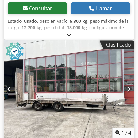
Consultar
Llamar
Estado:
usado
, peso en vacío:
5.300 kg
, peso máximo de la
carga:
12.700 kg
, peso total:
18.000 kg
, configuración de
ejes:
2 ejes
, primer registro:
05/2010
, longitud del espacio
de carga:
7.300 mm
, anchura del espacio de carga:
2.480
Clasificado
mm
, altura del espacio de carga:
2.900 mm
, volumen del
espacio de carga:
52 m³
, amortiguación:
aire
, tamaño del
neumático:
235/75R17,5 ---/141J
, color:
otro
, tipo de
engranaje:
otro
, tamaño del neumático delantero:
235/75R17,5 ---/141J
, tamaño del neumático trasero:
235/75R17,5 ---/141J
, cabina del conductor:
otro
, clase de
emisión:
ninguno
, Equipamiento:
ABS, freno de aire
comprimido
, Anillas de amarre, -- errores de impresión,
omisiones y modificaciones reservadas, imágenes de
muestra --, más datos en: !, más detalles: ! Codpfxszrqk Ue
Aaheha
1
/
4