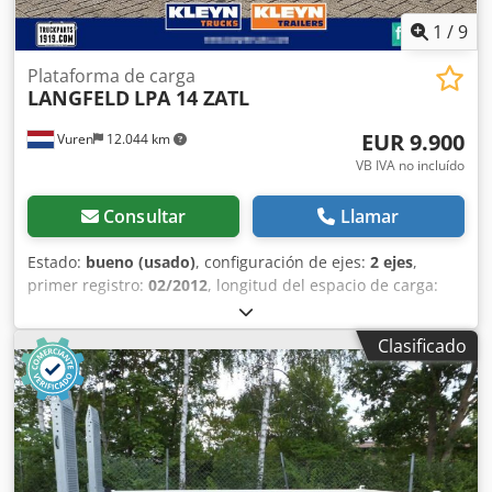
1
/
9
Plataforma de carga
LANGFELD
LPA 14 ZATL
EUR 9.900
Vuren
12.044 km
VB IVA no incluído
Consultar
Llamar
Estado:
bueno (usado)
, configuración de ejes:
2 ejes
,
primer registro:
02/2012
, longitud del espacio de carga:
7.100 mm
, anchura del espacio de carga:
2.550 mm
,
longitud total:
8.700 mm
, ancho total:
2.550 mm
, altura
Clasificado
total:
1.300 mm
, amortiguación:
aire
, tamaño del
neumático:
205/65R17,5
, color:
otro
, Año de fabricación:
2012
, Equipamiento:
ABS
, = Opciones y accesorios
adicionales = - EBS = Notas = Número de ejes: 2,
neumáticos dobles, peso en vacío: 3600 kg, peso bruto:
13500 kg, tipo de chasis: chasis completo, ABS, EBS,