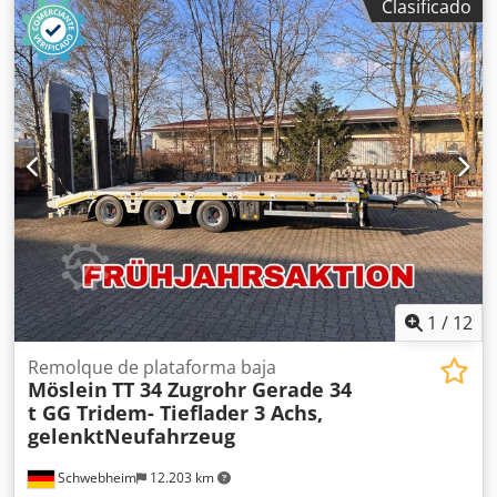
Clasificado
1
/
12
Remolque de plataforma baja
Möslein
TT 34 Zugrohr Gerade 34
t GG Tridem- Tieflader 3 Achs,
gelenktNeufahrzeug
Schwebheim
12.203 km