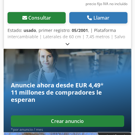
precio fijo IVA no incluído
Consultar
Llamar
Estado:
usado
, primer registro:
05/2001
, | Plataforma
intercambiable | Laterales de 60 cm | 7,45 metros | Salvo
error, omisión e introducción en la oferta y venta
anticipada. Chedpfozrxawex Aahsa
Anuncie ahora desde EUR 4,49
*
11 millones de compradores
le
esperan
Crear anuncio
*por anuncio / mes