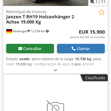
1
/
11
Remolque de troncos
Janzen T RH19 Holzanhänger 2
Achse 19.000 Kg
EUR 15.900
Kaufungen
12.254 km
precio fijo IVA no incluído
Consultar
Llamar
Estado:
usado
, peso máximo de la carga:
15.730 kg
, peso
total:
19.000 kg
, configuración de ejes:
2 ejes
, primer
registro:
01/2021
, próxima inspección (TÜV):
08/2028
, Año
de fabricación:
2021
, Número de vehículo interno:
Clasificado
G300385 Disponible inmediatamente en nuestras
instalaciones de Kaufungen. Más información en: * Golec
Nutzfahrzeuge GmbH (alemán, inglés, búlgaro, ruso) *
Viktoria Sologubova (polaco, ruso, ucraniano, inglés) Peso
en vacío: 3.270 kg Plataforma de carga: 5.500 mm Frenos
de tambor Crsdpfx Asxnuk Rjbref Se aceptan errores u
omisiones. Con gusto aceptamos su vehículo usado como