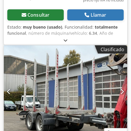
precio fijo IVA no incluído
Consultar
Llamar
Estado:
muy bueno (usado)
, Funcionalidad:
totalmente
funcional
, número de máquina/vehículo:
6.34
, Año de
fabricación:
2023
, Remolque forestal con grúa, en estado
casi nuevo, para tractores a partir de 70 CV. El remolque
Clasificado
dispone de freno por inercia y puede circular hasta 25
km/h sin necesidad de matriculación. Crjdpezrhvzofx Abrjf