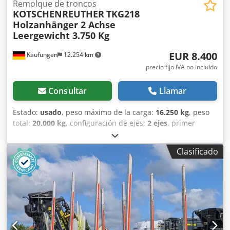
EQUIPO VTS
Remolque de troncos
KOTSCHENREUTHER
TKG218
Holzanhänger 2 Achse
Leergewicht 3.750 Kg
EUR 8.400
Kaufungen
12.254 km
precio fijo IVA no incluído
Consultar
Llamar
Estado:
usado
, peso máximo de la carga:
16.250 kg
, peso
total:
20.000 kg
, configuración de ejes:
2 ejes
, primer
registro:
05/2016
, Año de fabricación:
2016
, Número de
vehículo interno: G300388 Disponible inmediatamente en
Clasificado
nuestras instalaciones de Kaufungen. Más información en:
* Golec Nutzfahrzeuge GmbH (alemán, inglés, búlgaro,
ruso) * Viktoria Sologubova (polaco, ruso, ucraniano,
inglés) Peso en vacío: 3.750 kg Salvo error u omisión. Con
gusto aceptamos su vehículo usado como parte del pago.
Posibilidad de financiación directamente con nosotros.
Crodpfx Aoyxiyqebrjf GOLEC NUTZFAHRZEUGE GMBH