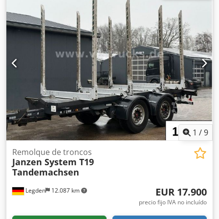
aire
, tamaño del neumático:
275/70R22.5
, color:
negro
,
kilometraje:
1.001 km
, tipo de engranaje:
otro
, cabina del
conductor:
otro
, Equipamiento:
ABS
, Ubicación del
vehículo: Bovenden, 2 ejes, ejes BPW, tándem, suspensión
neumática, ABS (sistema antibloqueo de frenos),
protección inferior, soporte delantero, protección lateral
de aluminio, neumáticos gemelos, estacas.
Superestructura: Remolque tándem portamadera corta
con 4 soportes EXTE. Crjdpfxewmgaqj Abrjf LOS DATOS DE
ACCESORIOS SON SIN GARANTÍA; sujetos a cambios, venta
previa y errores reservados.
1
/
9
Remolque de troncos
Janzen System T19
Tandemachsen
EUR 17.900
Legden
12.087 km
precio fijo IVA no incluído