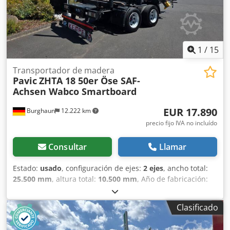
completamente LED 2x protectores de bastidor Credsytz
Nropfx Abrsf ALQUILAR es la nueva forma de COMPRAR,
también disponible con servicio completo de alquiler
inmediatamente-----
1
/
15
Transportador de madera
Pavic
ZHTA 18 50er Öse SAF-
Achsen Wabco Smartboard
EUR 17.890
Burghaun
12.222 km
precio fijo IVA no incluído
Consultar
Llamar
Estado:
usado
, configuración de ejes:
2 ejes
, ancho total:
25.500 mm
, altura total:
10.500 mm
, Año de fabricación:
2021
, Equipamiento:
ABS
, = Opciones y accesorios
adicionales = - EBS: sistema de frenado electrónico -
Clasificado
Suspensión neumática trasera - Suspensión neumática
delantera = Notas = Codpfx Abezkpkkorjrf Para consultas