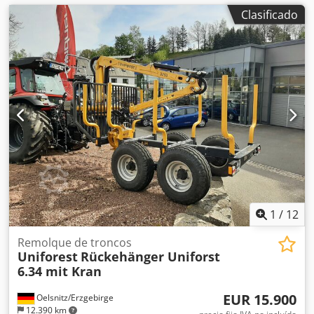
Clasificado
1
/
12
Remolque de troncos
Uniforest
Rückehänger Uniforst
6.34 mit Kran
EUR 15.900
Oelsnitz/Erzgebirge
12.390 km