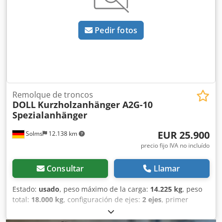
parte del pago. Posibilidad de financiación directamente
en nuestras instalaciones. GOLEC NUTZFAHRZEUGE GMBH
Pedir fotos
Idiomas que hablamos: alemán, inglés, español, polaco,
ucraniano, ruso, búlgaro.
Remolque de troncos
DOLL
Kurzholzanhänger A2G-10
Spezialanhänger
EUR 25.900
Solms
12.138 km
precio fijo IVA no incluído
Consultar
Llamar
Estado:
usado
, peso máximo de la carga:
14.225 kg
, peso
total:
18.000 kg
, configuración de ejes:
2 ejes
, primer
registro:
01/2019
, longitud del espacio de carga:
6.611
mm
, altura del espacio de carga:
4.000 mm
, ancho total: