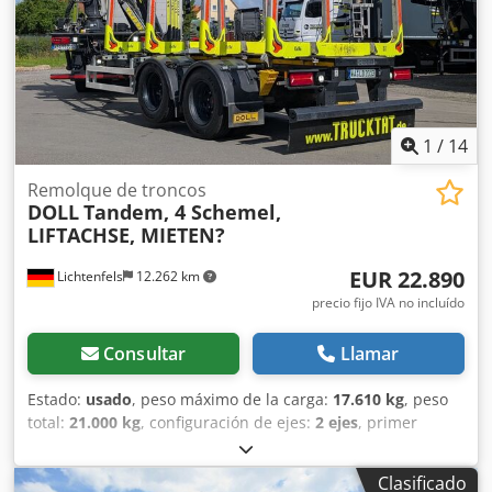
Idiomas que hablamos: alemán, inglés, español, polaco,
ucraniano, ruso, búlgaro.
1
/
14
Remolque de troncos
DOLL
Tandem, 4 Schemel,
LIFTACHSE, MIETEN?
EUR 22.890
Lichtenfels
12.262 km
precio fijo IVA no incluído
Consultar
Llamar
Estado:
usado
, peso máximo de la carga:
17.610 kg
, peso
total:
21.000 kg
, configuración de ejes:
2 ejes
, primer
registro:
01/2022
, próxima inspección (TÜV):
01/2027
,
longitud del espacio de carga:
5.250 mm
, ancho total:
Clasificado
2.550 mm
, altura total:
4.000 mm
, Año de fabricación: