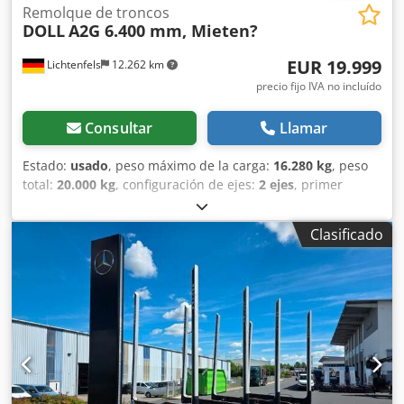
Remolque de troncos
DOLL
A2G 6.400 mm, Mieten?
EUR 19.999
Lichtenfels
12.262 km
precio fijo IVA no incluído
Consultar
Llamar
Estado:
usado
, peso máximo de la carga:
16.280 kg
, peso
total:
20.000 kg
, configuración de ejes:
2 ejes
, primer
registro:
10/2022
, próxima inspección (TÜV):
02/2027
,
longitud del espacio de carga:
6.400 mm
, ancho total:
Clasificado
2.550 mm
, altura total:
3.950 mm
, Año de fabricación:
2022
, Equipamiento:
ABS
, DOLL remolque de plataforma
giratoria de 2 ejes Tipo A2G-LZ64, transporte de madera en
rollo Primera matriculación 10/2022 Peso en vacío aprox.
3.700 kg Longitud de carga 6.400 mm 4x soportes de acero
con 8 estacas de acero DOLL Mammut, capacidad de carga
por pareja de estacas 9.000 kg Suspensión neumática con
función de elevación/bajada WABCO Trailer-EBS
Neumáticos gemelos 275/70 R 22.5 Iluminación