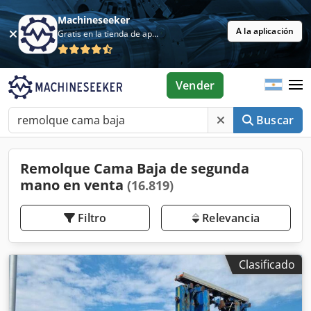
Machineseeker
A la aplicación
Gratis en la tienda de aplicaciones
Vender
Buscar
Remolque Cama Baja de segunda
mano en venta
(16.819)
Filtro
Relevancia
Clasificado