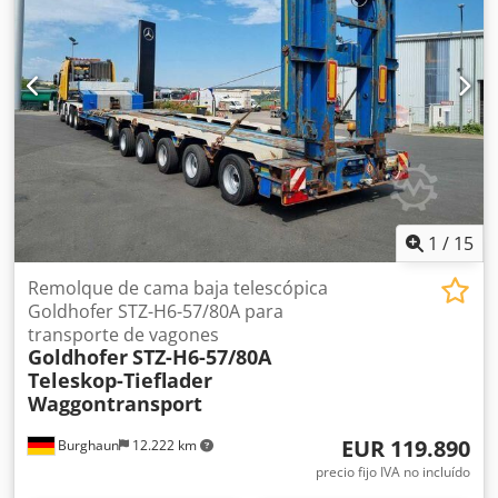
1
/
15
Remolque de cama baja telescópica
Goldhofer STZ-H6-57/80A para
transporte de vagones
Goldhofer
STZ-H6-57/80A
Teleskop-Tieflader
Waggontransport
EUR 119.890
Burghaun
12.222 km
precio fijo IVA no incluído