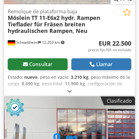
soporte para cinta fresadora 600 €, -- Salvo errores
tipográficos, omisiones y modificaciones, fotos de muestra
Remolque de plataforma baja
Möslein
TT 11-E6x2 hydr. Rampen
--, Más datos en: !, More Details: ! Crodoztd Txjpfx Ahlef
Tieflader für Fräsen breiten
hydraulischen Rampen, Neu
EUR 22.500
Schwebheim
12.203 km
precio fijo IVA no incluído
Consultar
Llamar
Estado:
nuevo
, peso en vacío:
3.210 kg
, peso máximo de la
carga:
8.690 kg
, peso total:
11.900 kg
, configuración de
ejes:
2 ejes
, longitud del espacio de carga:
6.000 mm
,
anchura del espacio de carga:
2.000 mm
, amortiguación:
Clasificado
otro
, tamaño del neumático:
235 / 75 R 17,5
, color:
otro
,
tipo de engranaje:
otro
, tamaño del neumático delantero:
235 / 75 R 17,5
, tamaño del neumático trasero:
235 / 75 R
17,5
, cabina del conductor:
otro
, clase de emisión:
ninguno
, combustible:
biodiésel
, Equipamiento:
ABS,
freno de aire comprimido
, Altura de carga cargada: 590