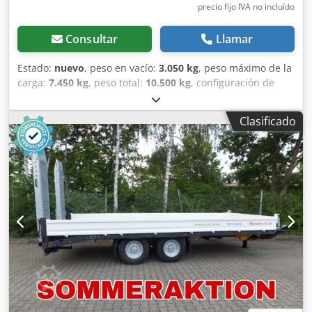
!, Más detalles en: ! Crsdpfxeztfaye Ahlof
precio fijo IVA no incluído
Consultar
Llamar
Estado:
nuevo
, peso en vacío:
3.050 kg
, peso máximo de la
carga:
7.450 kg
, peso total:
10.500 kg
, configuración de
ejes:
2 ejes
, longitud del espacio de carga:
7.200 mm
,
anchura del espacio de carga:
2.470 mm
, amortiguación:
Clasificado
acero
, tamaño del neumático:
235 / 75 R 17,5
, distancia
entre ejes:
990 mm
, color:
otro
, tipo de engranaje:
otro
,
tamaño del neumático delantero:
235 / 75 R 17,5
, tamaño
del neumático trasero:
235 / 75 R 17,5
, cabina del
conductor:
otro
, clase de emisión:
ninguno
, combustible:
biodiésel
, Equipamiento:
ABS, freno de aire comprimido
,
acceso frontal para carga pasante, altura de carga
cargado: 880 mm, laterales de 400 mm, 16 anillas de
amarre, estacas insertables, plataforma de carga trasera
biselada, cada rampa aprox. 2.400 mm x 520 mm, rampas
con rejilla galvanizada, también disponible con longitud de
plataforma de 5.200 mm o 6.200 mm. Sujetos a errores
tipográficos, omisiones y cambios. Imágenes de muestra.