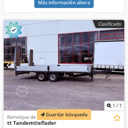
Más información ahora
Uvjfx Ahlerf
Clasificado
1
/
7
Guardar búsqueda
Remolque de plataforma baja
tt Tandemtieflader