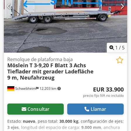
mm, suelo de plancha estriada de acero con refuerzo de
vía, 2 rampas (2.600 mm de largo x 900 mm de ancho), 10
anillas de amarre (2 t) en el bastidor exterior, 8 cajas de
amarre (5 t) en las esquinas, cabrestante de soporte para
caja de cambios con modo de carga y modo rápido,
delantero, 2 soportes abatibles, traseros, chasis y
superestructura galvanizados en caliente, recargo por
soporte para cinta fresadora 600 €, también disponible
1
/
5
con rampas mecánicas en stock!, -- errores de impresión,
modificaciones y errores reservados, fotos modelo --, Más
Remolque de plataforma baja
Möslein
T 3-9,20 F Blatt 3 Achs
datos en: !, Más información: ! Codeztd T Espfx Ahlorf
Tieflader mit gerader Ladefläche
9 m, Neufahrzeug
EUR 33.900
Schwebheim
12.203 km
precio fijo IVA no incluído
Consultar
Llamar
Estado:
nuevo
, peso total:
30.000 kg
, configuración de ejes:
3 ejes
, longitud del espacio de carga:
9.000 mm
, anchura