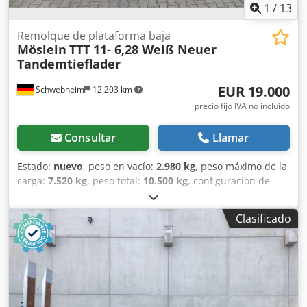
Más datos en: !, Más detalles en: ! Crjdpfx Aoztfatehlef
1
/
13
Remolque de plataforma baja
Möslein
TTT 11- 6,28 Weiß Neuer
Tandemtieflader
EUR 19.000
Schwebheim
12.203 km
precio fijo IVA no incluído
Consultar
Llamar
Estado:
nuevo
, peso en vacío:
2.980 kg
, peso máximo de la
carga:
7.520 kg
, peso total:
10.500 kg
, configuración de
ejes:
2 ejes
, longitud del espacio de carga:
6.280 mm
,
anchura del espacio de carga:
2.480 mm
, amortiguación:
Clasificado
acero
, tamaño del neumático:
245 / 70 R 17,5
, distancia
entre ejes:
990 mm
, color:
otro
, tipo de engranaje:
otro
,
tamaño del neumático delantero:
245 / 70 R 17,5
, tamaño
del neumático trasero:
245 / 70 R 17,5
, cabina del
conductor:
otro
, clase de emisión:
ninguno
, combustible:
biodiésel
, Equipamiento:
ABS, freno de aire comprimido
,