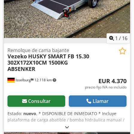
Documentación del vehículo incluida Equipamiento
adicional - Suelo: panel de madera - Cuña de rueda +
soporte Chasis - Alko | eje de suspensión por goma | lanza
en V con enganche de bola | rueda jockey Cjdpfx Aey I
Uicohljrf Eléctrica - 12 voltios | enchufe de 13 polos | luces
laterales | luces de posición Si desea comprar este
1
/
16
remolque o tiene más consultas sobre remolques, utilice
Remolque de cama bajante
nuestro número interno de remolque basculante "Nº
Vezeko
HUSKY SMART FB 15.30
13281426".
302X172X10CM 1500KG
ABSENKER
EUR 4.370
Isselburg
12.118 km
precio fijo IVA no incluído
Consultar
Llamar
Estado:
nuevo
, * DISPONIBLE DE INMEDIATO * Incluye
plataforma de carga abatible / bomba hidráulica manual /
remolque con freno Datos técnicos: • Tipo: Vehículo nuevo
• ITV: Nueva/2 años • Disponibilidad: ¡INMEDIATA! • Peso