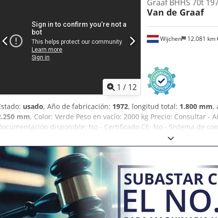
Graaf BHHS 70t 19
Van de Graaf
Wijchen
12.081 km
1
/
12
Estado:
usado
, Año de fabricación:
1972
, longitud total:
1.800 mm
,
2.250 mm
, Color: Verde Peso en vacío: 2000 kg Precio: Consultar - A
Documentación disponible: No - Certificado CE: No - Sistema de co
transporte: 1800 mm x 2250 mm x 1400 mm (largo x ancho x alto) - P
Paquetes de transporte [unidades]: 1 Información financiera IVA: El 
IVA/Régimen de recargo del IVA: El IVA es deducible para las empre
usados posibles en cualquier momento para todos los productos de
Lukas van Rossum