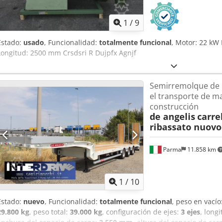
1
/
9
Estado:
usado
, Funcionalidad:
totalmente funcional
, Motor: 22 kW
Longitud: 2500 mm Crsdsri R Dujpfx Agnjf
Semirremolque de 
el transporte de m
construcción
de angelis
carre
ribassato nuovo
Parma
11.858 km
1
/
10
Estado:
nuevo
, Funcionalidad:
totalmente funcional
, peso en vacío
29.800 kg
, peso total:
39.000 kg
, configuración de ejes:
3 ejes
, long