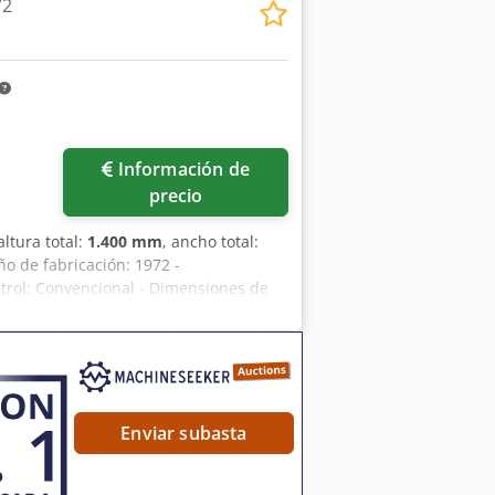
72
Información de
precio
 altura total:
1.400 mm
, ancho total:
ño de fabricación: 1972 -
ntrol: Convencional - Dimensiones de
eso de transporte [kg]: 2000 kg -
precio indicado no incluye el IVA
sas Entrega y aceptación de vehículos
 la industria Crodpfjzm N Riox Agnsf
Enviar subasta