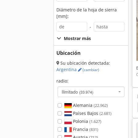
Diámetro de la hoja de sierra
[mm]:
-
Mostrar más
Ubicación
Su ubicación detectada:
Argentina
(cambiar)
radio:
Ilimitado
(33.974)
Alemania
(22.962)
Lijadora Timeserver
Rehnen
Amoladora
Países Bajos
(2.681)
Polonia
(1.627)
Francia
(831)
Austria
(712)