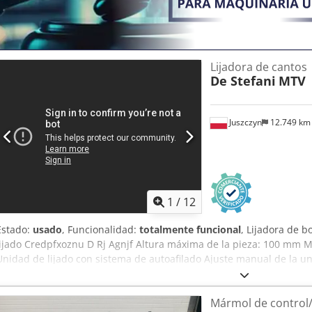
Lijadora de cantos
De Stefani
MTV
Juszczyn
12.749 k
1
/
12
Estado:
usado
, Funcionalidad:
totalmente funcional
, Lijadora de 
lijado Credpfxoznu D Rj Agnjf Altura máxima de la pieza: 100 mm Mo
Unidad de lijado con sistema de autoafilado Ajuste manual de la un
ángulo de la unidad Unidad de lijado con oscilación Velocidad de 
Motor de avance de 0,74 kW
Mármol de control/