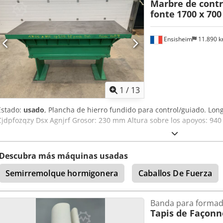
Marbre de contr
fonte
1700 x 70
Ensisheim
11.890 
1
/
13
Estado:
usado
, Plancha de hierro fundido para control/guiado. L
Cjdpfozqzy Dsx Agnjrf Grosor: 230 mm Altura sobre los apoyos: 940
Descubra más máquinas usadas
Semirremolque hormigonera
Caballos De Fuerza
Banda para formad
Tapis de Façon