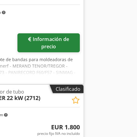
m
Información de
precio
lote de bandas para moldeadoras de
Agnerf - MERAND TENOR/TREGOR -
3 - PANIRECORD F60/F57 - SINMAG -
kits completos para una moldeadora,
e refuerzo - Banda de recepción
Clasificado
dor de tubo
ER
22 kW (2712)
km
EUR 1.800
precio fijo IVA no incluído