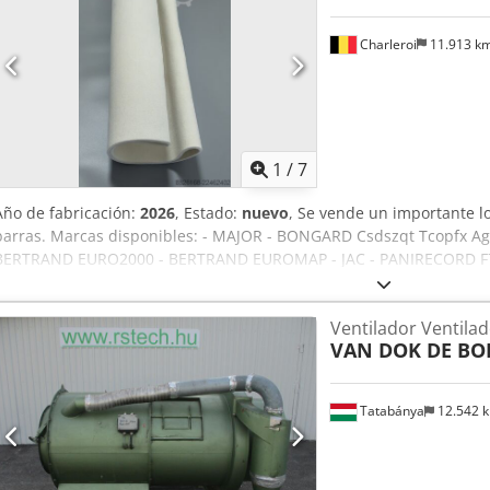
Charleroi
11.913 k
1
/
7
Año de fabricación:
2026
, Estado:
nuevo
, Se vende un importante 
barras. Marcas disponibles: - MAJOR - BONGARD Csdszqt Tcopfx 
BERTRAND EURO2000 - BERTRAND EUROMAP - JAC - PANIRECORD F7
PAVAILLER - STAFF Precios unitarios y al por mayor. Se venden en 
que incluyen: - Banda delantera - Banda trasera - Banda inferior d
Ventilador Ventila
VAN DOK DE BO
Tatabánya
12.542 