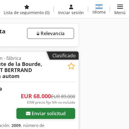
Idioma
Lista de seguimiento
(0)
Iniciar sesión
Menú
ta
Relevancia
Clasificado
 - fábrica
te de la Bourde,
ET BERTRAND
h autom
EUR 68.000
EUR 89.000
EXW precio fijo IVA no incluído
Enviar solicitud
ación:
2009
, número de