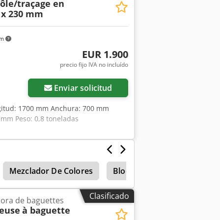
ôle/traçage en
0 x 230 mm
km
EUR 1.900
precio fijo IVA no incluído
Enviar solicitud
ongitud: 1700 mm Anchura: 700 mm
 mm Peso: 0,8 toneladas
Mezclador De Colores
Bloques De Cemento
T
Clasificado
ora de baguettes
neuse
à baguette