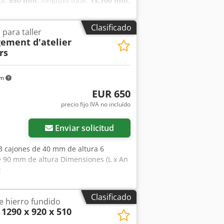
ga:
850 mm
, longitud total:
13.700 mm
,
:
245.70 R 17.5
, color:
blanco
, freno de
iento:
ABS, elevador trasero
,
Clasificado
para taller
ga inmediata, sujeto a disponibilidad,
ement d'atelier
forma de 10 metros de longitud, altura
rs
le pistón para una apertura completa,
r de ganchos laterales tipo Rud y
cos 245.70 R 17.5, laterales de
km
NTERDRIVE SRL - PARMA. Cjdpfx Asznm
EUR 650
precio fijo IVA no incluído
Enviar solicitud
 3 cajones de 40 mm de altura 6
e 90 mm de altura Dimensiones (L x An
g
Clasificado
e hierro fundido
1290 x 920 x 510