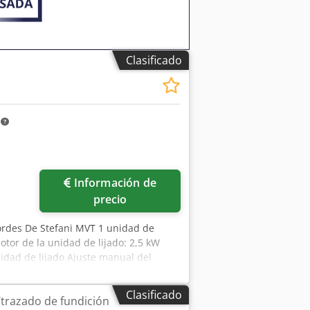
Clasificado
m
Información de
precio
bordes De Stefani MVT 1 unidad de
tor de la unidad de lijado: 2,5 kW
idad de lijado Ajuste manual del
avance regulable mediante variador
Clasificado
trazado de fundición