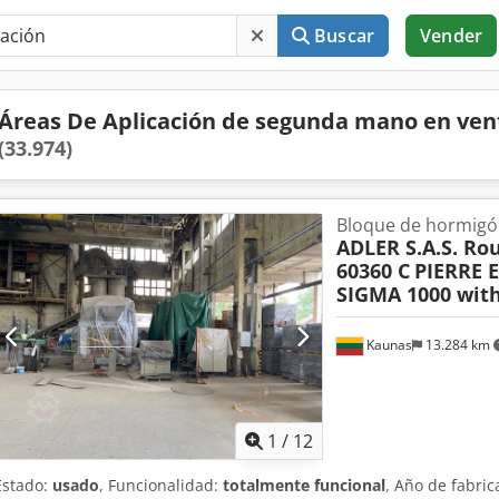
Buscar
Vender
Áreas De Aplicación de segunda mano en ven
(33.974)
Bloque de hormigón
ADLER S.A.S. Rou
60360 C
PIERRE 
SIGMA 1000 wit
Kaunas
13.284 km
1
/
12
Estado:
usado
, Funcionalidad:
totalmente funcional
, Año de fabric