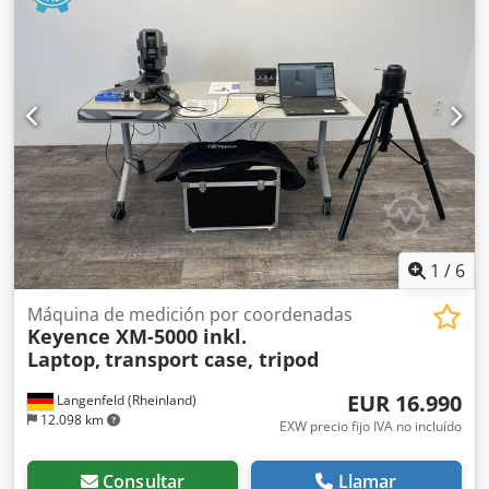
- 70 mm/s Modo de medición en serie: Eje: máx. 300 mm/s
Vector: máx. 425 mm/s Versión del software Calybso 2023/
Service Pack 2 --- Versión 7.6.08 Varios palpadores de
medición Cabezal de medición
1
/
6
Máquina de medición por coordenadas
Keyence XM-5000 inkl.
Laptop,
transport case, tripod
EUR 16.990
Langenfeld (Rheinland)
12.098 km
EXW precio fijo IVA no incluído
Consultar
Llamar