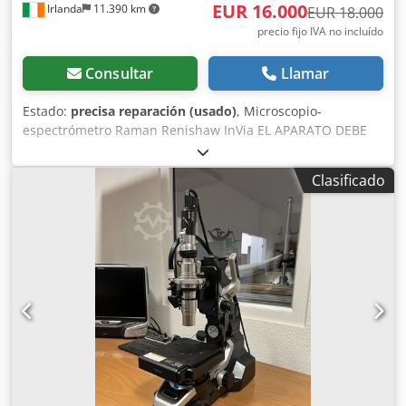
EUR 16.000
Irlanda
11.390 km
EUR 18.000
precio fijo IVA no incluído
Consultar
Llamar
Estado:
precisa reparación (usado)
, Microscopio-
espectrómetro Raman Renishaw InVia EL APARATO DEBE
SER REACONDICIONADO ANTES DE SU PUESTA EN
MARCHA. Incluye: Controlador de etapa codificada MSC20
Clasificado
RL532C50 Fuente láser HPNIR CCD A-9803-0625 1. El
aparato no incluye una licencia de software ni un
ordenador. Vendemos el aparato tal como está. Dsdpfxoym
Dt Ho Al Rock 2. El aparato tiene instalada una fuente láser
HPNIR785 de Renishaw. Desafortunadamente, somos un
vendedor de excedentes y no tenemos la experiencia
necesaria para probar y hacer funcionar esta máquina con
fines de diagnóstico. Nuestra intención es vender el
aparato por piezas y dejar que el comprador lo
reacondicione según sus requisitos. Al aparato le faltan
algunas piezas para que funcione correctamente. Al
aparato le faltan los filtros Raman de Renishaw, como se