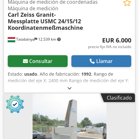
Máquina de medición de coordenadas
Máquina de medición
Carl Zeiss Granit-
Messplatte
USMC 24/15/12
Koordinatenmeßmaschine
EUR 6.000
Tatabánya
12.539 km
precio fijo IVA no incluído
Consultar
Llamar
Estado:
usado
, Año de fabricación:
1992
, Rango de
medición del eje X: 2400 mm Rango de medición del eje Y:
1200 mm Rango de medición del eje Z: 1500 mm Dodpfjg
Er Nljx Al Rjck Peso de la máquina: aproximadamente 9,00
Clasificado
toneladas