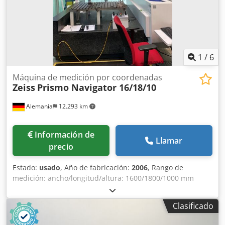
Nuevo PH10T plus o M plus y TP200/20 (actualización) -
Amortiguación de vibraciones neumática Bilz Opcional:
instalación, calibración y formación (más gastos de
desplazamiento) Incluye 3 meses de garantía en la
máquina y la palpa (sin incluir gastos de desplazamiento)
1
/
6
Máquina de medición por coordenadas
Zeiss
Prismo Navigator 16/18/10
Alemania
12.293 km
Información de
Llamar
precio
Estado:
usado
, Año de fabricación:
2006
, Rango de
medición: ancho/longitud/altura: 1600/1800/1000 mm
Dimensiones: ancho/longitud/altura: 2450/2940/3800 mm
Peso máximo de la pieza de trabajo: 3500 kg Peso de la
Clasificado
máquina de medición: 8500 kg Dcedpfxjzn Iuce Al Rjk
Velocidad de avance: 0 - 5 mm/s Modo de configuración: 0