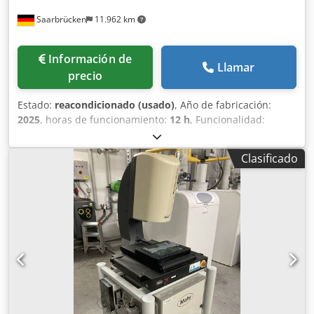
Saarbrücken
11.962 km
Información de
Llamar
precio
Estado:
reacondicionado (usado)
, Año de fabricación:
2025
, horas de funcionamiento:
12 h
, Funcionalidad:
totalmente funcional
, rango de medición Eje X:
200 mm
,
rango de medición Eje Y:
200 mm
, rango de medición eje
Clasificado
Z:
200 mm
, peso de la pieza (máx.):
15 kg
, duración de la
garantía:
12 meses
, altura total:
1.700 mm
, tipo de
corriente de entrada:
Aire acondicionado
, ancho total:
750
mm
, longitud total:
900 mm
, peso total:
300 kg
, tensión de
entrada:
230 V
, carga de la mesa:
15 kg
, año de la última
revisión:
2025
, temperatura ambiente (máx.):
30 °C
,
temperatura ambiente (mín.):
12 °C
, peso máximo de la
carga:
20 kg
, Equipamiento:
documentación / manual,
iluminación, placa de características disponible
, Máquina
de medición de coordenadas multisensor Mahr MS222
completamente renovada y modernizada de fábrica con