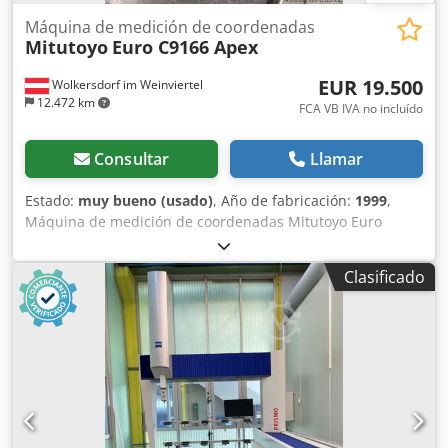
Máquina de medición de coordenadas
Mitutoyo
Euro C9166 Apex
EUR 19.500
Wolkersdorf im Weinviertel
12.472 km
FCA VB IVA no incluído
Consultar
Llamar
Estado:
muy bueno (usado)
, Año de fabricación:
1999
,
Máquina de medición de coordenadas Mitutoyo Euro
C9166 Apex Dcodpfshtqxujx Al Rok Rangos de medición:
900x1600x600 mm Incertidumbre de medición: 2,9 +
Clasificado
4L/1000 µm Software de medición, a elección: - Mitutoyo
MCOSMOS-1 V3.5 Geopak (con un sobrecosto de 4.000 €
para la versión V5) - EasyCMM I++ Server e Inca
Professional V6 (con un sobrecosto de 8.000 €) Palpa de
medición Renishaw PH10T a elección, con palpa de
medición (soporte de cambio opcional) - Renishaw TP200 -
Renishaw TP20 Opcional, con un sobrecosto: - Soporte de
cambio de palpas SCR200 o MCR20 (según la palpa) -