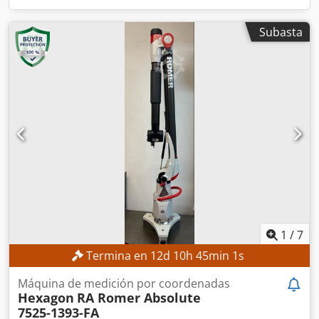
Subasta
1
/
7
Termina en
12
d
10
h
44
min
59
s
Máquina de medición por coordenadas
Hexagon
RA Romer Absolute
7525-1393-FA