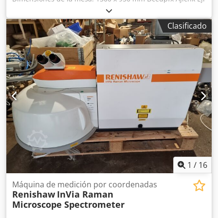
Rek El aparato no funciona. Se vende chasis.
Clasificado
1
/
16
Máquina de medición por coordenadas
Renishaw
InVia Raman
Microscope Spectrometer