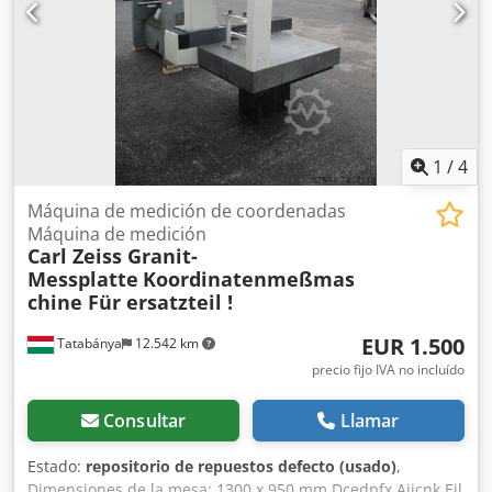
1
/
4
Máquina de medición de coordenadas
Máquina de medición
Carl Zeiss Granit-
Messplatte
Koordinatenmeßmas
chine Für ersatzteil !
EUR 1.500
Tatabánya
12.542 km
precio fijo IVA no incluído
Consultar
Llamar
Estado:
repositorio de repuestos defecto (usado)
,
Dimensiones de la mesa: 1300 x 950 mm Dcedpfx Ajicnk Ejl