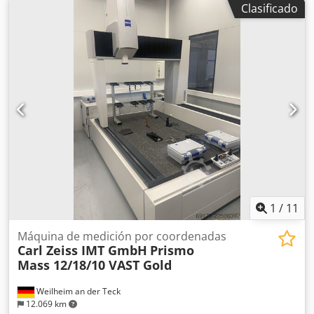
Clasificado
inspección de recepción de mercancías. Está equipada con
control CNC y sistema de palpación Renishaw PH10 / TP20.
Su amplio rango de medición de 3.000 x 2.000 x 1.500 mm
(X/Y/Z) permite la medición de piezas de gran tamaño.
Dcodpfjzqc Hrex Al Rjk La máquina es ideal para su uso en
la fabricación de herramientas, moldes y máquinas, así
como en cualquier otro ámbito donde se requieran
mediciones de coordenadas de alta precisión.
1
/
11
Máquina de medición por coordenadas
Carl Zeiss IMT GmbH
Prismo
Mass 12/18/10 VAST Gold
Weilheim an der Teck
12.069 km