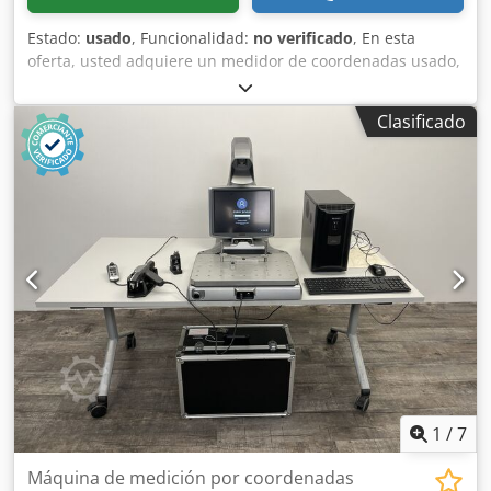
Estado:
usado
, Funcionalidad:
no verificado
, En esta
oferta, usted adquiere un medidor de coordenadas usado,
modelo "Keyence XM-5000". Objeto de la venta: 1x Keyence
XM-5000 con las siguientes características: Incluye portátil
Clasificado
con el software necesario para su uso. Incluye maletín de
transporte. Incluye estación de carga de batería. Incluye
trípode. Estado: Esta oferta corresponde a un dispositivo
usado, que puede presentar algunas señales de uso
(pequeños arañazos o decoloraciones). El dispositivo ha
sido probado y funciona correctamente. Embalaje y envío:
Dsdoy Iaayopfx Al Rock Puede visitar nuestras
instalaciones durante el horario de atención para ver el
dispositivo. ¡Concertemos una cita! Ofrecemos embalaje
marítimo y envío a nivel mundial, bajo petición. Antes del
envío o la recogida, realizaremos una prueba de
funcionamiento y la grabaremos en vídeo para usted. Para
obtener más información, no dude en ponerse en contacto
con nosotros.
1
/
7
Máquina de medición por coordenadas