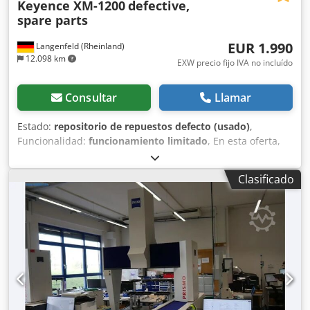
Keyence XM-1200
defective,
spare parts
EUR 1.990
Langenfeld (Rheinland)
12.098 km
EXW precio fijo IVA no incluído
Consultar
Llamar
Estado:
repositorio de repuestos defecto (usado)
,
Funcionalidad:
funcionamiento limitado
, En esta oferta,
usted adquiere un medidor de coordenadas defectuoso,
modelo "Keyence XM-1200". Objeto de la venta: 1 x
Clasificado
Keyence XM-1200 con la siguiente configuración,
incluyendo los accesorios que se muestran en las fotos.
Estado: Dcedpfxjyrcx Se Al Rsk Esta oferta corresponde a
un equipo usado que puede presentar signos de uso
(pequeños arañazos o decoloraciones). El equipo no
funciona. Embalaje y envío: Puede venir a ver el equipo
durante nuestro horario de atención al público.
¡Concertemos una cita! Ofrecemos embalaje resistente
para el transporte marítimo y envío a nivel mundial, bajo