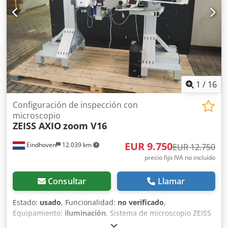
Basic 2022 Opciones: módulo de curvas, convertidor QDAS
y PiWeb Reporting Posibilidad de adquirir otros accesorios
y opciones Disponible en breve plazo
1
/
16
Configuración de inspección con
microscopio
ZEISS AXIO
zoom V16
EUR 9.750
Eindhoven
12.039 km
EUR 12.750
precio fijo IVA no incluído
Consultar
Llamar
Estado:
usado
, Funcionalidad:
no verificado
,
Equipamiento:
iluminación
, Sistema de microscopio ZEISS
AXIO Zoom V16 usado con configuración servo controlada.