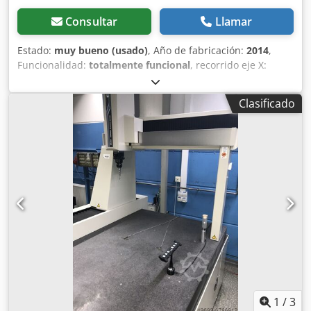
Consultar
Llamar
Estado:
muy bueno (usado)
, Año de fabricación:
2014
,
Funcionalidad:
totalmente funcional
, recorrido eje X:
4.000 mm
, recorrido del eje Y:
1.600 mm
, recorrido del eje
Z:
2.100 mm
, Equipamiento:
documentación / manual,
Clasificado
placa de características disponible
, Hexagon DCC C1 Año
de fabricación: 2014 Modelo: 40.16.21 Dcjdpfozrntmox Al
Rek Sistema: B3CLC Cabezal: TesaStar-m Sensor: TP20 El
equipo fue embalado para su transporte y desmontado
directamente por el fabricante, Hexagon Metrology.
1
/
3