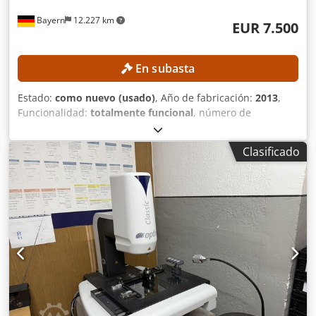
Bayern
12.227 km
EUR 7.500
En subasta
Estado:
como nuevo (usado)
, Año de fabricación:
2013
,
Funcionalidad:
totalmente funcional
, número de
máquina/vehículo:
1393
, alcance del brazo:
2.500 mm
, Sin
precio mínimo: ¡venta garantizada al precio de puja más
Clasificado
alto! ¡Incluye portátil y el software PCdemis 2016!
ESPECIFICACIONES TÉCNICAS Paquete de movilidad FP2:
incluido Software de medición: PCdemis (2016) Portátil:
DELL M 6800 con pantalla de 17 pulgadas y Windows 10
Trípode: Trípode rodante de alta capacidad Brunson,
modelo 230 FIX Dodpfx Alszrd R Uj Rsck Rango de
medición: 2.500 mm Clase de precisión: 5 Número de ejes:
6 Desviación puntual nominal: 0,020 mm Precisión
volumétrica nominal: ±0,029 mm Peso del brazo: 8 kg Juego
de palpadores: Palpador con bola de rubí de 3 mm, 6 mm
y con bola de acero de 15 mm EQUIPAMIENTO - La