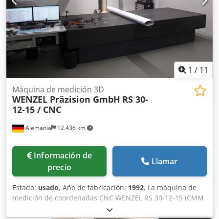
1
/
11
Máquina de medición 3D
WENZEL Präzision GmbH
RS 30-
12-15 / CNC
Alemania
12.436 km
Información de
Llamar
precio
Estado:
usado
, Año de fabricación:
1992
, La máquina de
medición de coordenadas CNC WENZEL RS 30-12-15 (CMM
3D) es ideal para tareas de medición 3D de precisión en el
control de calidad, la metrología de fabricación y la