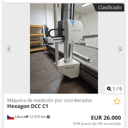
Sistema de inspección por microscopio compuesto por
Clasificado
microscopio AXIO y cámara (Zoom V16), además de sistema
de control ZEISS con posicionamiento XYZ y lente
servoaccionados. Fabricante: ZEISS | AXIO Modelos: AXIO
Zoom V16, cámara ICc5 | Controlador Zeiss EMS 3,
iluminación de microscopio LED CL 9000, SYCOP3, MA-R-C
Voltaje: 4x 220-230V (50/60Hz) Dedpfxjyybkwe Al Rsck
Incluye ordenador con software instalado, monitor, ratón y
teclado. Estructura fabricada en aluminio y acero
inoxidable.
1
/
9
Máquina de medición por coordenadas
Hexagon
DCC C1
EUR 26.000
Líšnice
12.575 km
EXW precio fijo IVA no incluído