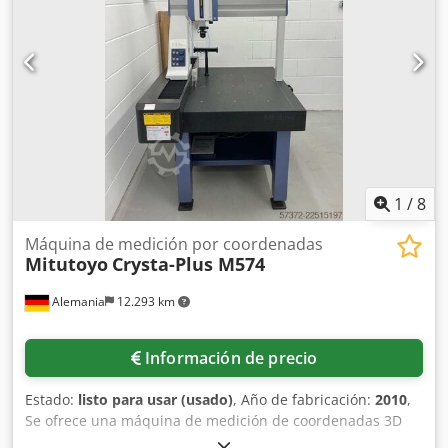
cintas en el palé.
1
/
8
Máquina de medición por coordenadas
Mitutoyo
Crysta-Plus M574
Alemania
12.293 km
Información de precio
Estado:
listo para usar (usado)
, Año de fabricación:
2010
,
Se ofrece una máquina de medición de coordenadas 3D
manual de Mitutoyo. Rango de medición X/Y/Z: 500