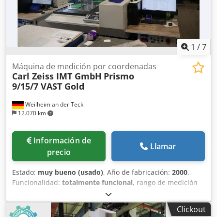
petición. Antes del envío o la recogida, realizaremos una
prueba de funcionamiento y la grabaremos en video. Para
obtener más información, no dude en ponerse en contacto
con nosotros.
1
/
7
Máquina de medición por coordenadas
Carl Zeiss IMT GmbH
Prismo
9/15/7 VAST Gold
Weilheim an der Teck
12.070 km
Información de
Llamar
precio
Estado:
muy bueno (usado)
, Año de fabricación:
2000
,
Funcionalidad:
totalmente funcional
, rango de medición
Eje X:
900 mm
, rango de medición Eje Y:
1.500 mm
, rango
de medición eje Z:
700 mm
, Equipamiento:
placa de
Clickout
características disponible
, Máquina de medición por