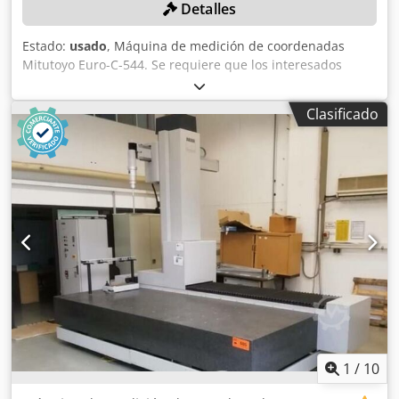
Detalles
Estado:
usado
, Máquina de medición de coordenadas
Mitutoyo Euro-C-544. Se requiere que los interesados
descarguen el documento solicitado por el vendedor
desde el enlace que se indica a continuación. Para las
Clasificado
ventas realizadas en Israel, los interesados deberán
completar únicamente la sección 1. Para las ventas de
exportación, los interesados deberán completar y devolver
las secciones 1 y 2. Dcedpfx Alszpahwj Rok Tenga en
cuenta las instrucciones de desmontaje que figuran en el
anuncio, ya que forman parte de las condiciones de venta.
1
/
10