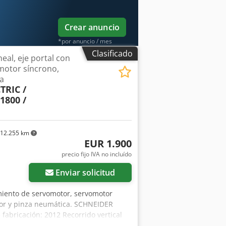
al casi idéntica bajo número de
to 61488 = compatible con la unidad
Crear anuncio
*por anuncio / mes
Clasificado
neal, eje portal con
motor síncrono,
ea
TRIC /
1800 /
12.255 km
EUR 1.900
precio fijo IVA no incluído
Enviar solicitud
namiento de servomotor, servomotor
otor y pinza neumática. SCHNEIDER
bricación: 2012 Recorrido vertical
 1800 mm Csdpfx Ajgf Ix Aspterf