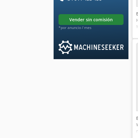
vender sin comisión
*por anuncio / mes