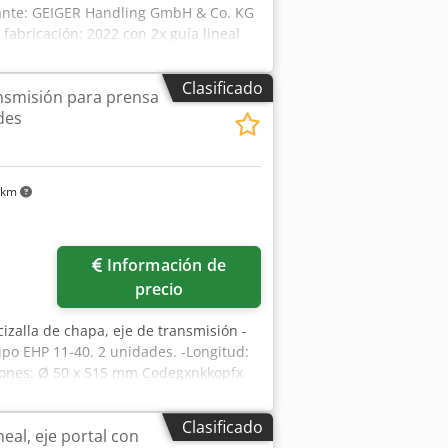
icante: GEIGER Handling GmbH & Co. KG
abricación: 2022 con 2x guía lineal
neal: 3790 mm Longitud del cuerpo
TH, serie R1605 - guía lineal de 15 mm
Clasificado
ansmisión para prensa
ión con banda metálica RSF MS 40.x6
des
án permanente para motor lineal
62 kg (pesado) en muy buen estado,
 km
Información de
precio
izalla de chapa, eje de transmisión -
ipo EHP 11-40. 2 unidades. -Longitud:
siones: Ø 50 x 515 mm Codegxnkkopfx
Clasificado
neal, eje portal con