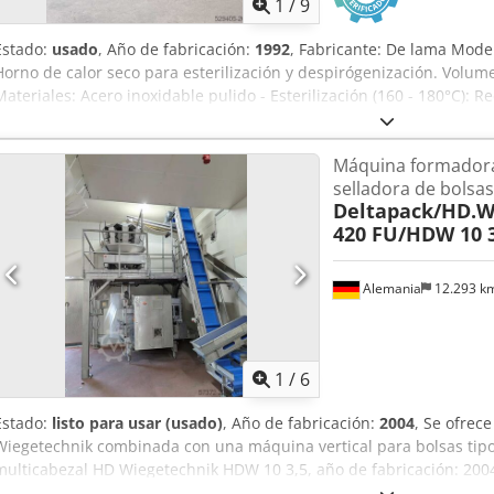
1
/
9
Estado:
usado
, Año de fabricación:
1992
, Fabricante: De lama Model
Horno de calor seco para esterilización y despirógenización. Volum
Materiales: Acero inoxidable pulido - Esterilización (160 - 180°C):
subproductos hasta 12 log - Despirógenización (220-250°C): Elimina
interior de los materiales - Flujo laminar horizontal - Puerta doble (
Máquina formadora,
- Olympia/EXP3: Sistema de control, regulación, gestión y registro 
selladora de bolsas
Posibilidad de diseñar el horno para soportar temperaturas operat
Deltapack/HD.W
continuo, gracias al uso de filtros HEPA con sellante especial. Aplicac
420 FU/HDW 10 3
viales, ampollas, botellas) - equipos de acero inoxidable (ej. bande
sensibles a la humedad - productos farmacéuticos termoestables b
líquidos no acuosos (ej. aceites, glicerinas, etc.)
Alemania
12.293 k
1
/
6
Estado:
listo para usar (usado)
, Año de fabricación:
2004
, Se ofrec
Wiegetechnik combinada con una máquina vertical para bolsas tipo
multicabezal HD Wiegetechnik HDW 10 3,5, año de fabricación: 2004,
cabezales de pesaje: 10, control: MD 400 E. 2) Máquina vertical para