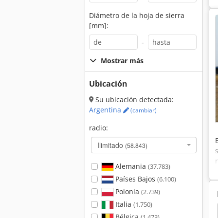
Diámetro de la hoja de sierra
[mm]:
-
Mostrar más
Ubicación
Su ubicación detectada:
Argentina
(cambiar)
radio:
Ilimitado
(58.843)
Alemania
(37.783)
Países Bajos
(6.100)
Polonia
(2.739)
Italia
(1.750)
Expert
Actuador Lineal
Coche De Guía Lineal
Bélgica
(1.473)