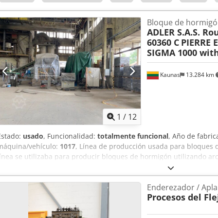
3520 x 400 x 580 mm Peso: 340 kg En buen estado Posibles controla
números de almacén 53628 y 53673.
Bloque de hormigón
ADLER S.A.S. Rou
60360 C
PIERRE 
SIGMA 1000 wit
Kaunas
13.284 km
1
/
12
Estado:
usado
, Funcionalidad:
totalmente funcional
, Año de fabric
máquina/vehículo:
1017
, Línea de producción usada para bloques d
línea se utilizaba para producir bloques de hormigón utilizando arc
ya no está en funcionamiento, se ha conservado. Línea de bloques e
vibro, con aletas neumáticas). - Transportador de suministro de mate
Enderezador / Apl
de pesaje. - Transportador de suministro de materia prima desde la
Procesos del Fle
Mezcladora FK Machinery (Polonia, 2022, capacidad de la cuchara 12
Transportador de alimentación de la mezcla desde la mezcladora ha
Prensa vibrante SIGMA 1000: Marca de tipo: PIERRE ET BERTRAND