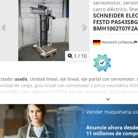
servomotor, servo
carro eléctrico, lín
SCHNEIDER ELEC
FESTO
PAS43SBG
BMH1002T07F2A
Hessisch Lichtenau
1
/
10
Estado:
usado
, Unidad lineal, eje lineal, eje portal con servomotor,
unidad de carga, guía lineal con servomotor y pinza neumática SC
PAS43SBG1800 / BMH1002T07F2A Año de fabricación: 2012 Elevación 
Schneider Electric PAS43SBG1800 Recorrido: 1800 mm Recorrido po
m/s Elemento de accionamiento: husillo de bolas Tipo de guía: guía
Carga útil: 60 kg Velocidad máxima del husillo de bolas: 3000 rpm T
Vender maquinaria us
BMH1002T07F2A Tensión nominal: 240 V ca Potencia nominal: 1,91
Consumo máximo de corriente: 29,4 A Recorrido horizontal 670 mm
Anuncie ahora desde
Apertura de pinza: 600 - 670 mm - Pinza neumática sobre carro de
11 millones de comp
Unidad montada sobre bastidor de tubo cuadrado soldado Peso tota