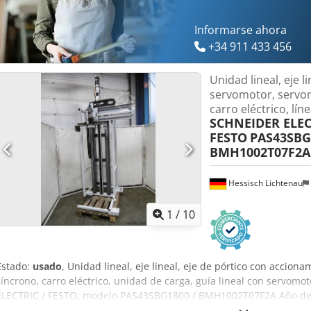
(An x Al x F): 1280 x 2950 x 1150 mm Estado muy bueno Unidad line
almacén 59700 Credpfx Apsw Uc T Iotsf Controlador de accionamien
Informarse ahora
lineal 59702 + 59700
+34 911 433 456
Unidad lineal, eje li
servomotor, servo
carro eléctrico, lín
SCHNEIDER ELEC
FESTO
PAS43SBG
BMH1002T07F2A
Hessisch Lichtenau
1
/
10
Estado:
usado
, Unidad lineal, eje lineal, eje de pórtico con accio
síncrono, carro eléctrico, unidad de carga, guía lineal con servom
ELECTRIC / FESTO, modelo PAS43SBG1800 / BMH1002T07F2A Año de fa
mediante el eje lineal Schneider Electric PAS43SBG1800 Recorrido: