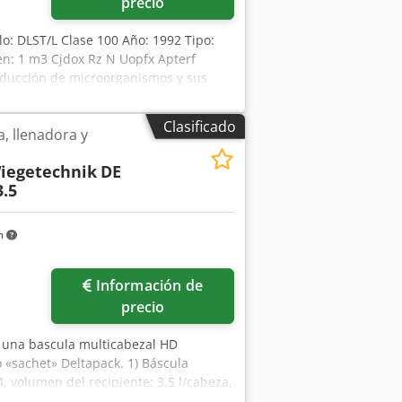
precio
o: DLST/L Clase 100 Año: 1992 Tipo:
en: 1 m3 Cjdox Rz N Uopfx Apterf
 Reducción de microorganismos y sus
ción de pirógenos y endotoxinas en el
nueva) - Calefacción eléctrica - 2 carros
Clasificado
 llenadora y
con procesador de alta velocidad.
ivas de hasta 300°C en trabajo
iegetechnik
DE
iones principales: - vidriería vacía (ej.
.5
jas, partes de maquinaria) - materiales
ásicos y compuestos químicos -
m
Información de
precio
e una bascula multicabezal HD
 «sachet» Deltapack. 1) Báscula
 volumen del recipiente: 3,5 l/cabeza,
 formar, llenar y sellar Deltapack DE