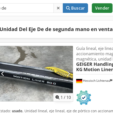
Buscar
Vender
Unidad Del Eje De de segunda mano en vent
Guía lineal, eje line
accionamiento mag
magnética, unidad l
GEIGER Handlin
KG
Motion Liner
Hessisch Lichtenau
1
/
10
Estado:
usado
, Unidad lineal, eje lineal, eje de pórtico con accion