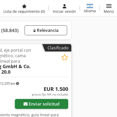
Idioma
Lista de seguimiento
(0)
Iniciar sesión
Menú
a
(58.843)
Relevancia
Clasificado
al, eje portal con
nético, cama
ineal para
g GmbH & Co.
 20.0
12.255 km
EUR 1.500
precio fijo IVA no incluído
Enviar solicitud
amiento magnético, guía lineal para