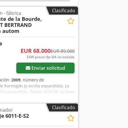
dores de accionamiento bajo los
Clasificado
 - fábrica
te de la Bourde,
ET BERTRAND
h autom
EUR 68.000
EUR 89.000
EXW precio fijo IVA no incluído
Enviar solicitud
ación:
2009
, número de
e hormigón (y arcilla expandida). La
illa expandida. Desde 2023-08, la línea
n orden: - 2 pcs. silos pequeños (con
ria prima a la tolva de pesaje. - Tolva
Clasificado
anador
 tolva de pesaje hasta la mezcladora. -
je
6011-E-S2
00 l, potencia del motor 18,5 kW). -
sta la prensa vibratoria SIGMA 1000. -
 SIGMA 1000 con mando automático