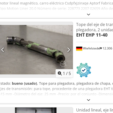
motor lineal magnético, carro eléctrico Csdpfxjzinxqe Aptorf Fabr
Tipo Motion Liner 20.0 Número de serie: 228773 2207 02659 Año de f
REXROTH N R160 520 431 PTS / FD274 / RO10 Longitud de la guía li
base - longitud total: 3980 mm - Guía lineal estándar BOSCH REXRO
Tope del eje de tr
- Perfil del cuerpo base de acero, 200 x 95 mm - Sistema de medic
plegadora, 2 unida
MK (longitud de medición 3440 mm) - Cuerpo base con lecho de im
EHT
EHP 11-40
Dimensiones totales L x A x H: 3790 x 200 x aprox. 140 mm Peso: 1
como nuevo, sin usar, procedente del almacén.
Wiefelstede
12.306
1
/
5
Estado:
bueno (usado)
, Tope para plegadora, plegadora de chapa, c
Ejes de transmisión: para tope, procedente de una plegadora EHT t
515 mm -Diámetro del eje: 25 mm -Precio: por el conjunto -Dimen
Aptjrf -Peso: 5,1 kg/unidad.
Unidad lineal, eje li