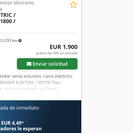
motor síncrono,
ea
TRIC /
1800 /
12.255 km
EUR 1.900
precio fijo IVA no incluído
Enviar solicitud
 motor servo síncrono, carro eléctrico,
HNEIDER ELECTRIC / FESTO Tipo
vertical mediante eje lineal
r vuelta: 20 mm Velocidad máxima: 1
 de recirculación de bolas, tamaño 20
ipo de motor: Schneider Electric
ada de inmediato
2 kW Velocidad nominal: 3500 rpm
 mediante cilindro neumático Festo
 EUR 4,49
*
 guiado - Pinza abre neumáticamente -
radores
le esperan
l aprox. 380 kg Dimensiones totales