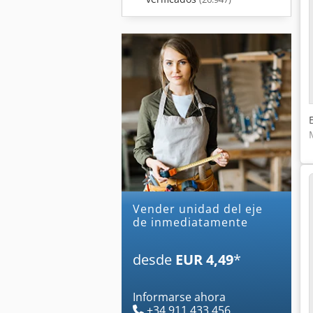
Vender unidad del eje
de inmediatamente
desde
EUR 4,49
*
Informarse ahora
+34 911 433 456