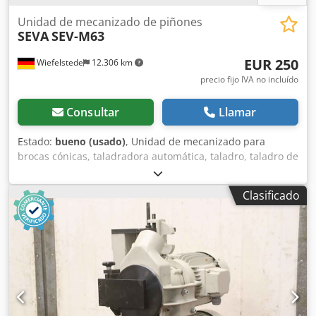
Unidad de mecanizado de piñones
SEVA
SEV-M63
EUR 250
Wiefelstede
12.306 km
precio fijo IVA no incluído
Consultar
Llamar
Estado:
bueno (usado)
, Unidad de mecanizado para
brocas cónicas, taladradora automática, taladro, taladro de
pie, taladradora de varios husillos, taladradora en línea,
taladradora para ensambles. -Potencia: 0,25 kW Dcedpfjb
Clasificado
A Rmgex Adhok -Velocidad: 2755 rpm -Diámetro del
mandril: Ø 12 mm -Fijo, sin avance -Cantidad: 3 husillos
disponibles -Precio: por unidad -Dimensiones:
470/120/A150 mm -Peso: 7 kg/unidad