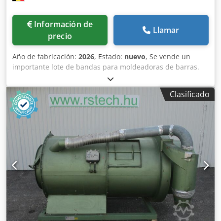
Información de
Llamar
precio
Año de fabricación:
2026
, Estado:
nuevo
, Se vende un
importante lote de bandas para moldeadoras de barras.
Marcas disponibles: - MAJOR - BONGARD - MERAND
TENOR/TREGOR - BERTRAND EURO2000 - BERTRAND
Clasificado
EUROMAP - JAC - PANIRECORD F73 - PANIRECORD F60/F57 -
SINMAG - PAVAILLER - STAFF Precios unitarios y al por
mayor. Dcedpfozqt Tcsx Adhok Se venden en kits
completos para una moldeadora, que incluyen: - Banda
delantera - Banda trasera - Banda inferior de refuerzo -
Banda de recepción