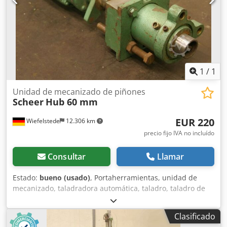
1
/
1
Unidad de mecanizado de piñones
Scheer
Hub 60 mm
EUR 220
Wiefelstede
12.306 km
precio fijo IVA no incluído
Consultar
Llamar
Estado:
bueno (usado)
, Portaherramientas, unidad de
mecanizado, taladradora automática, taladro, taladro de
pie, taladradora multihusillo, taladradora en línea,
taladradora para ensambles. Djdpfxeb A Iiae Adhsck -
Clasificado
Avance máximo: 60 mm -Potencia del motor: 1,1 kW -Cono: