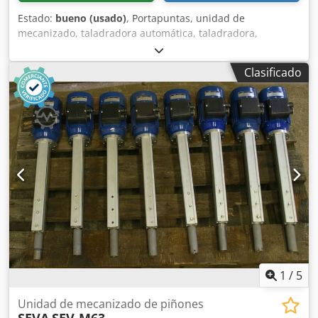
Estado:
bueno (usado)
, Portapuntas, unidad de
mecanizado, taladradora automática, taladradora,
taladradora de columna, taladradora de múltiples husillos
-Equipo sin sistema de control -1 unidad de mecanizado
Clasificado
con portapuntas -2 carros Dcjdpeb A I Dxjfx Adhok -
Recorrido máximo de avance: 110 mm -Velocidad: 1400
rpm -Portabrocas integrado: 6 mm -Peso: 350 kg
1
/
5
Unidad de mecanizado de piñones
SEVA
SEV-M63