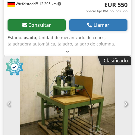
EUR 550
Wiefelstede
12.305 km
precio fijo IVA no incluído
Consultar
Llamar
Estado:
usado
, Unidad de mecanizado de conos,
taladradora automática, taladro, taladro de columna,
taladradora de múltiples husillos, taladradora de línea,
taladradora para pasadores. -Avance máximo: carrera de
Clasificado
150 mm -Motor: 1,5 kW, 2750 rpm -Portabrocas: roscado -
Cantidad: 1 cabezal de taladro -Precio: por unidad -
Dimensiones: 700/200/A180 mm -Peso: 18,3 kg/unidad
Dedpfx Ajci Ahtedhsck