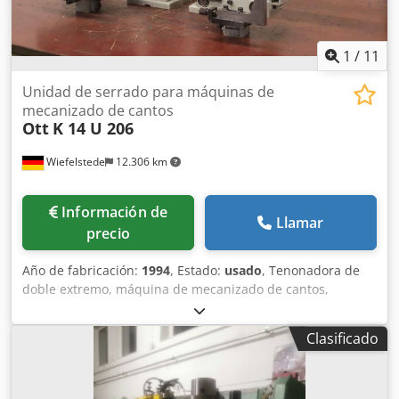
1
/
11
Unidad de serrado para máquinas de
mecanizado de cantos
Ott
K 14 U 206
Wiefelstede
12.306 km
Información de
Llamar
precio
Año de fabricación:
1994
, Estado:
usado
, Tenonadora de
doble extremo, máquina de mecanizado de cantos,
recortadora a ras, recortadora de cantos, motor de husillo,
motor de recorte, unidad de aserrado, unidad de recorte
Clasificado
unidad de aserrado -Fabricante: Paul OTT, Grupo de
serrado Grupo de serrado de la chapadora de cantos U
206 -Motores: Tipo K 14 -Potencia: 0,8 kW / 200 Hz -