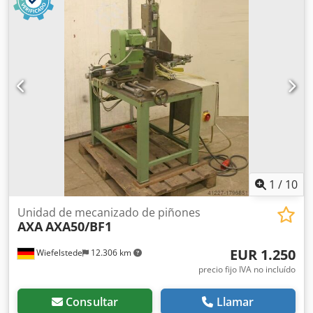
10 x 17 mm -Cantidad: 1 unidad de portaherramientas -
Precio: por unidad -Peso: 25 kg/unidad
1
/
10
Unidad de mecanizado de piñones
AXA
AXA50/BF1
EUR 1.250
Wiefelstede
12.306 km
precio fijo IVA no incluído
Consultar
Llamar