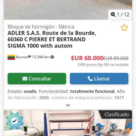
1
/
12
Bloque de hormigón - fábrica
ADLER S.A.S. Route de la Bourde,
60360 C
PIERRE ET BERTRAND
SIGMA 1000 with autom
EUR 68.000
Kaunas
13.284 km
EUR 89.000
EXW precio fijo IVA no incluído
Consultar
Llamar
Estado:
usado
, Funcionalidad:
totalmente funcional
, Año
de fabricación:
2009
, número de máquina/vehículo:
1017
,
Línea de producción usada para bloques de hormigón (y
arcilla expandida). La línea se utilizaba para producir
Clasificado
bloques de hormigón utilizando arcilla expandida. Desde
2023-08, la línea ya no está en funcionamiento, se ha
conservado. Línea de bloques en orden: - 2 pcs. silos
pequeños (con vibro, con aletas neumáticas). -