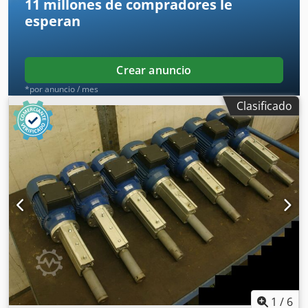
11 millones de compradores
le
esperan
Crear anuncio
*por anuncio / mes
Clasificado
1
/
6