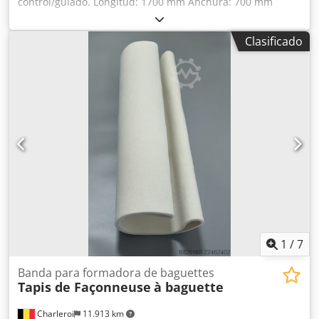
control/guiado. Longitud: 1700 mm Anchura: 700 mm
Grosor: 230 mm Altura sobre los apoyos: 940 mm Peso: 0,8
toneladas Dsdjzqzy Dopfx Adheck
Clasificado
1
/
7
Banda para formadora de baguettes
Tapis de Façonneuse
à baguette
Charleroi
11.913 km