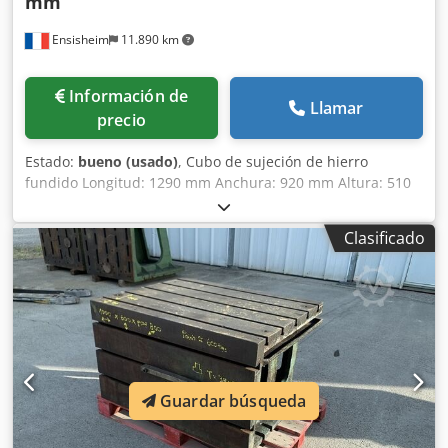
mm
Ensisheim
11.890 km
Información de
Llamar
precio
Estado:
bueno (usado)
, Cubo de sujeción de hierro
fundido Longitud: 1290 mm Anchura: 920 mm Altura: 510
mm Dimensiones de las ranuras en T: 42 x 25 mm 2 caras
con ranuras Dedezmw Tlspfx Adheck Peso:
Clasificado
aproximadamente 1 tonelada
Guardar búsqueda