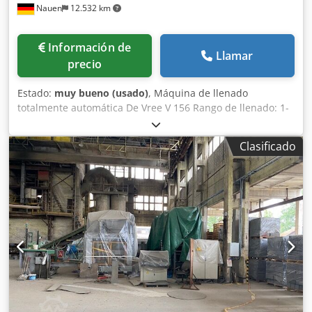
Nauen
12.532 km
Información de
Llamar
precio
Estado:
muy bueno (usado)
, Máquina de llenado
totalmente automática De Vree V 156 Rango de llenado: 1-
20 litros Dispositivo automático para colocar tapas
Dispositivo automático para cerrar tapas Dcjdjztc Sgopfx
Clasificado
Adhok En excelente estado, directamente de la línea de
producción.