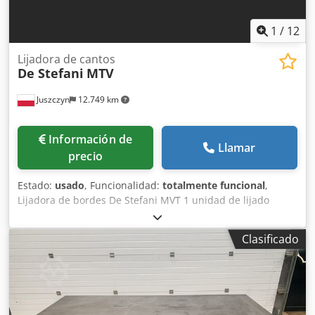
1
/
12
Lijadora de cantos
De Stefani
MTV
Juszczyn
12.749 km
Información de
Llamar
precio
Estado:
usado
, Funcionalidad:
totalmente funcional
,
Lijadora de bordes De Stefani MVT 1 unidad de lijado
Altura máxima de la pieza: 100 mm Motor de la unidad de
lijado: 2,5 kW Unidad de lijado con sistema de autoafilado
Clasificado
Ajuste manual de la unidad de lijado Ajuste manual del
ángulo de la unidad Unidad de lijado con oscilación
Djdjznu D Ropfx Adhjck Velocidad de avance regulable
mediante variador Motor de avance de 0,74 kW