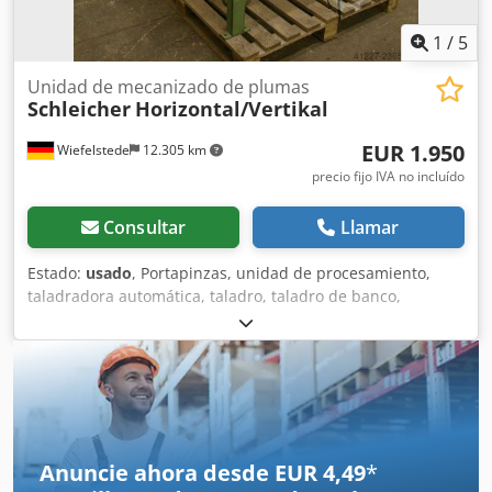
1
/
5
Unidad de mecanizado de plumas
Schleicher
Horizontal/Vertikal
EUR 1.950
Wiefelstede
12.305 km
precio fijo IVA no incluído
Consultar
Llamar
Estado:
usado
, Portapinzas, unidad de procesamiento,
taladradora automática, taladro, taladro de banco,
taladradora de múltiples husillos -2 unidades: unidades
de procesamiento con portapinzas -1 unidad: horizontal -1
unidad: vertical -avance máximo: carrera en mm -
velocidad: rpm -portabrocas integrado: 1,5-13 mm
Dcjdpfxjchnx Ue Adhok -dimensiones: 1050/1205/A1550
mm -peso: 222 kg
Anuncie ahora desde EUR 4,49
*