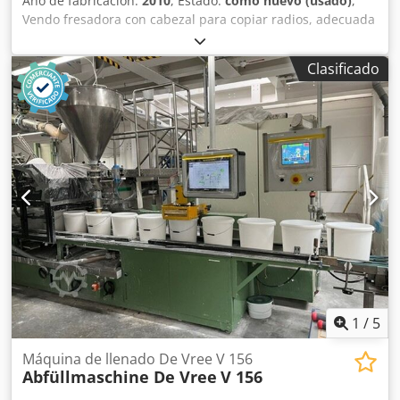
Año de fabricación:
2010
, Estado:
como nuevo (usado)
,
Vendo fresadora con cabezal para copiar radios, adecuada
para el procesamiento de cantos en centros de
mecanizado CNC con sistemas de encolado de cantos de
Clasificado
las marcas HOMAG, WEEKE, BIESSE, SCM, MORBIDELLI,
HOLZ-HER, IMA, FELDER, MASTERWOOD, BUSELLATO, etc.
Dcsdpshw Db Isfx Adhjk n 12.000 rpm. Radio R2 mm.
Portaherramientas HSK63. Disponible de inmediato.
1
/
5
Máquina de llenado De Vree V 156
Abfüllmaschine De Vree
V 156