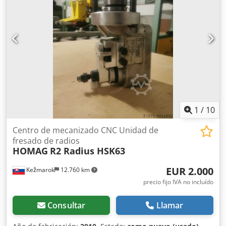
Velocidad: 1200 rpm -Hoja de sierra: Ø 140 mm -Distancia
de la hoja de sierra: de 515 a 1070 mm -Dimensiones:
530/490/H600 mm Dcjdpfx Adeu Rv Ttjhok -Peso: 78 kg
1
/
10
Centro de mecanizado CNC Unidad de
fresado de radios
HOMAG
R2 Radius HSK63
EUR 2.000
Kežmarok
12.760 km
precio fijo IVA no incluído
Consultar
Llamar