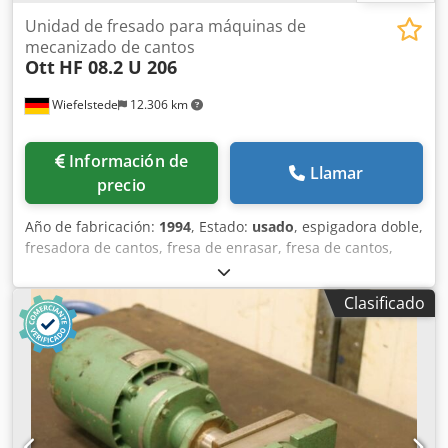
Unidad de fresado para máquinas de
mecanizado de cantos
Ott
HF 08.2 U 206
Wiefelstede
12.306 km
Información de
Llamar
precio
Año de fabricación:
1994
, Estado:
usado
, espigadora doble,
fresadora de cantos, fresa de enrasar, fresa de cantos,
motor de husillo, motor de fresado -Fabricante: Paul OTT,
Unidad de fresado de la encoladora de cantos U 206 -
Clasificado
Motores de fresado: Tipo HF 08.2 -Potencia: 0,6 kW / 200 Hz
-Velocidad: 1200 rpm -Rangos de ajuste: ver fotos -
Número: 2 unidades de fresado disponibles -Precio: por
pieza -Dimensiones: 530/490/H600 mm Dodpfxou Rv Rxj
Adhsck -Peso: 67 kg/unidad