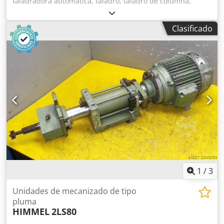
taladradora automática, taladro, taladro de columna,
taladradora de varios husillos, taladradora de línea,
taladradora para ensambles. -Carrera máxima de avance:
Clasificado
150 mm -Motor: 1,1 kW, 2750 rpm -Rosca del portabrocas:
M8 -Cantidad: 3 husillos disponibles -Precio: por unidad
Dedpfx Adecgqdfehock -Dimensiones: 700/180/A180 mm -
Peso: 26 kg/unidad
1
/
3
Unidades de mecanizado de tipo
pluma
HIMMEL
2LS80