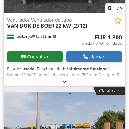
1
/
9
Ventilador Ventilador de tubo
VAN DOK DE BOER
22 kW (2712)
EUR 1.800
Tatabánya
12.542 km
precio fijo IVA no incluído
Consultar
Llamar
Estado:
usado
, Funcionalidad:
totalmente funcional
,
Motor: 22 kW Diámetro del ventilador: 700 mm Dcsdperi R
Duofx Adhok Longitud: 2500 mm
Clasificado