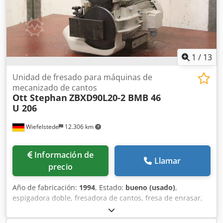
1
/
13
Unidad de fresado para máquinas de
mecanizado de cantos
Ott Stephan
ZBXD90L20-2 BMB 46
U 206
Wiefelstede
12.306 km
Información de
Llamar
precio
Año de fabricación:
1994
, Estado:
bueno (usado)
,
espigadora doble, fresadora de cantos, fresa de enrasar,
fresa de cantos, motor de husillo, motor de fresado -
Fabricante: Paul OTT, unidad de fresado de la encoladora