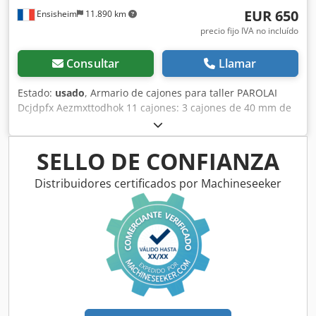
EUR 650
Ensisheim
11.890 km
precio fijo IVA no incluído
Consultar
Llamar
Estado:
usado
, Armario de cajones para taller PAROLAI
Dcjdpfx Aezmxttodhok 11 cajones: 3 cajones de 40 mm de
altura 6 cajones de 60 mm de altura 1 cajón de 150 mm de
altura 1 cajón de 90 mm de altura Dimensiones (L x An x
Al): 910 x 720 x 1110 mm Peso: aprox. 150 kg
SELLO DE CONFIANZA
Distribuidores certificados por Machineseeker