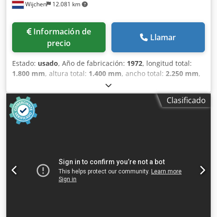
Wijchen
12.081 km
Información de
Llamar
precio
Estado:
usado
, Año de fabricación:
1972
, longitud total:
1.800 mm
, altura total:
1.400 mm
, ancho total:
2.250 mm
,
Color: Verde Peso en vacío: 2000 kg Precio: Consultar - Año
de fabricación: 1972 Dcedpfxjzm N Rij Adhek -
Clasificado
Documentación disponible: No - Certificado CE: No -
Sistema de control: Convencional - Dimensiones de
transporte: 1800 mm x 2250 mm x 1400 mm (largo x ancho
x alto) - Peso de transporte [kg]: 2000 kg - Paquetes de
transporte [unidades]: 1 Información financiera IVA: El
precio indicado no incluye el IVA IVA/Régimen de recargo
del IVA: El IVA es deducible para las empresas Entrega y
aceptación de vehículos usados posibles en cualquier
momento para todos los productos de la industria Lukas
van Rossum