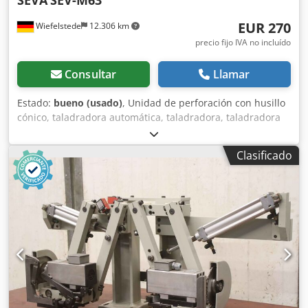
EUR 270
Wiefelstede
12.306 km
precio fijo IVA no incluído
Consultar
Llamar
Estado:
bueno (usado)
, Unidad de perforación con husillo
cónico, taladradora automática, taladradora, taladradora
de columna, taladradora de múltiples husillos, taladradora
en línea, taladradora para ensambles. -Potencia: 0,25 kW -
Clasificado
Velocidad: 2755 rpm Dsdpfx Adsb A Rttjhjck -Diámetro de
la broca: Ø 12 mm -Fijo, sin avance -Cantidad: 8 husillos
disponibles -Precio: por unidad -Dimensiones:
700/120/A150 mm -Peso: 11 kg/unidad