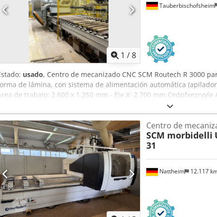
Tauberbischofsheim
1
/
8
Estado:
usado
, Centro de mecanizado CNC SCM Routech R 3000 par
forma de lámina, con sistema de alimentación automática (apilador d
Área de trabajo: 2.600 x 1.250 mm - Eje X: 2.700 mm Cedpfxezryyle A
mm - Motor del husillo: 7,5 kW - Avance: máx. 38 m/min - Video: dis
Centro de mecani
SCM morbidelli
31
Nattheim
12.117 k