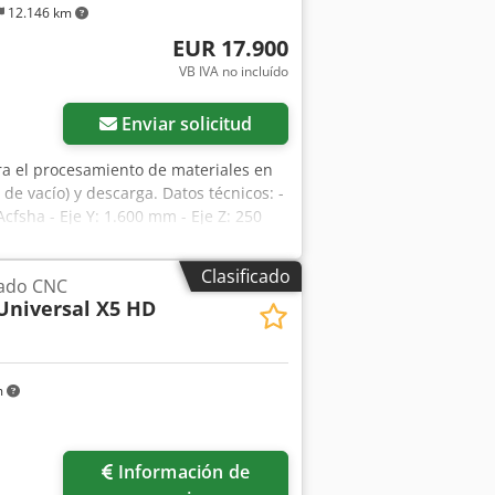
12.146 km
EUR 17.900
VB IVA no incluído
Enviar solicitud
a el procesamiento de materiales en
e vacío) y descarga. Datos técnicos: -
cfsha - Eje Y: 1.600 mm - Eje Z: 250
ponible bajo petición.
Clasificado
zado CNC
Universal X5 HD
m
Información de