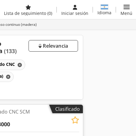
Idioma
Lista de seguimiento
(0)
Iniciar sesión
Menú
aso continuo (madera)
o
Relevancia
ta
(133)
ado CNC
a)
Clasificado
zado CNC SCM
3000