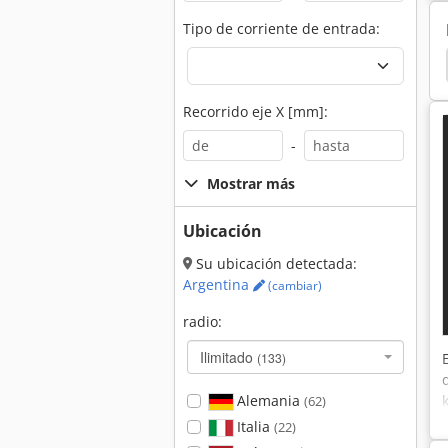
Tipo de corriente de entrada:
idelli 504
Morbidelli 503
Morbidelli
Scm
Recorrido eje X [mm]:
-
Mostrar más
Ubicación
Su ubicación detectada:
Argentina
(cambiar)
radio:
Ilimitado
(133)
Alemania
(62)
Italia
(22)