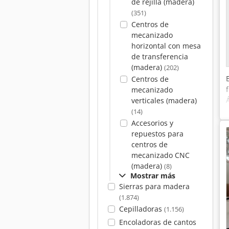
de rejilla (madera)
(351)
Centros de
mecanizado
horizontal con mesa
de transferencia
(madera)
(202)
Centros de
mecanizado
verticales (madera)
(14)
Accesorios y
repuestos para
centros de
mecanizado CNC
(madera)
(8)
Mostrar más
Sierras para madera
(1.874)
Cepilladoras
(1.156)
Encoladoras de cantos