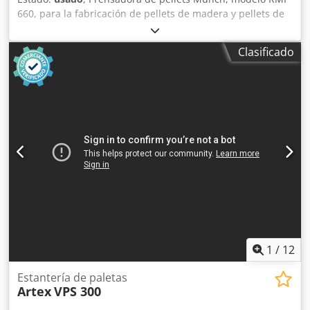
660, para la fabricación de pellets de madera y pellets de
biomasa a partir de aserrín, virutas y otros residuos
orgánicos. La máquina es adecuada para la producción
Clasificado
industrial de pellets, con un alto rendimiento de prensado
y una calidad constante de los pellets. Ideal para
empresas de procesamiento de madera, aserraderos y
empresas de biomasa. Csdpozryyrjfx Amkorf Datos
técnicos: - Diámetro del tamiz: 6 mm - Motor: 2 x 90 kW -
Diámetro interior de la matriz: aproximadamente 660 mm -
Número de rodillos de prensado: 2 - Rendimiento de
prensado: hasta aproximadamente 3-5 t/h
1
/
12
Estantería de paletas
Artex
VPS 300