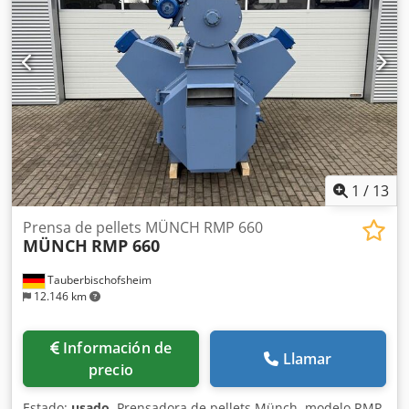
1
/
13
Prensa de pellets MÜNCH RMP 660
MÜNCH
RMP 660
Tauberbischofsheim
12.146 km
Información de
Llamar
precio
Estado:
usado
, Prensadora de pellets Münch, modelo RMP