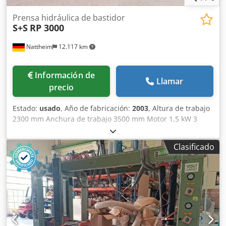
Prensa hidráulica de bastidor
S+S
RP 3000
Nattheim
12.117 km
Información de
Llamar
precio
Estado:
usado
, Año de fabricación:
2003
, Altura de trabajo
2300 mm Anchura de trabajo 3500 mm Motor 1,5 kW 3
cilindros de presión desde arriba 2 desde el lateral Presión
de prensado por cilindro 3000 kg Carrera del cilindro de
Clasificado
prensado hasta 200 mm Hidráulica 10-150 bar Necesidad
de espacio: 3950 x 900 x 2550 mm Peso: 670 kg Ubicación
de almacenamiento: Nattheim Csdpfx Amovvkmbekerf