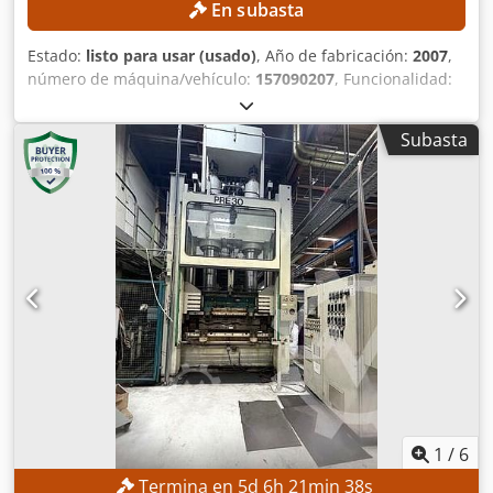
En subasta
Estado:
listo para usar (usado)
, Año de fabricación:
2007
,
número de máquina/vehículo:
157090207
, Funcionalidad:
totalmente funcional
, fuerza de prensado:
180 t
, carrera:
325 mm
, Sin precio mínimo: ¡venta garantizada al precio
Subasta
más alto! DETALLES TÉCNICOS Fuerza de prensado: 180
toneladas Presión hidráulica máxima: 600 bar Carrera del
cilindro: 325 mm Apertura: 325 mm DETALLES DE LA
MÁQUINA Control: Control electrónico con panel de
control/CNC Tensión: 400 V / 50 Hz Diseño: Diseño
industrial EQUIPAMIENTO Cabina de seguridad cerrada
Sistema de prensado hidráulico Cjdpfxsznmb Is Amkorf
Prensa de placas calefactadas Prensa de termoformado
1
/
6
Termina en
5
d
6
h
21
min
36
s