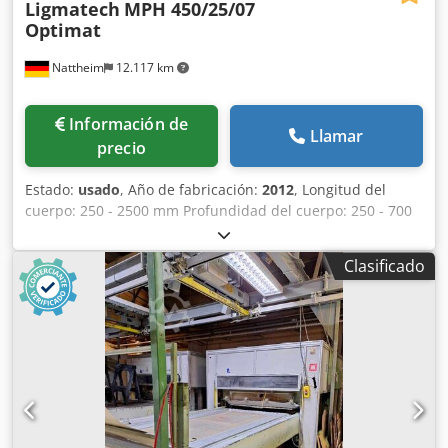
Ligmatech
MPH 450/25/07
Optimat
Nattheim
12.117 km
Información de
Llamar
precio
Estado:
usado
, Año de fabricación:
2012
, Longitud del
cuerpo: 250 - 2500 mm Profundidad del cuerpo: 250 - 700
mm Altura del cuerpo: 150 - 1400 mm Csdpfx Amozr H
Ipekorf Presión de prensado, vertical/horizontal: 12 - 18 kN
Clasificado
Velocidad de avance rápido: 50 mm/s Velocidad de avance
lento: 25 mm/s Altura de trabajo: 300 mm Peso:
aproximadamente 2200 kg Ubicación: Proveedor