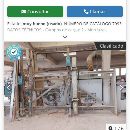
Consultar
Llamar
Estado:
muy bueno (usado)
, NÚMERO DE CATÁLOGO 7993
DATOS TÉCNICOS - Campos de carga: 2 - Mordazas
laterales ajustables manualmente: 2x4 uds. - Mordazas
verticales neumáticas: 2x4 uds. - Longitud máxima de los
Clasificado
elementos encolados: 2500 mm - Altura máxima de los
elementos encolados: 1330 mm - Grosor máximo de los
elementos encolados: 110 mm - Guías para el encolado de
elementos finos - Dimensiones (L/A/H): 3000x1350x2000
mm - Peso: 900 kg VENTAJAS – Dos zonas de trabajo –
Longitud de encolado de 2500 mm – Cilindros neumáticos
Cedpfx Aezh H Egemksrf – Guías para encolar elementos
finos – Sin pintar – Móvil – sobre ruedas – Prensa usada,
en muy buen estado Precio neto: 13.900 PLN Precio neto:
3.300 EUR Precio neto calculado a una tasa de 4,2 PLN/EUR
(En caso de grandes fluctuaciones de la tasa de cambio, el
precio puede variar)
1
/
6