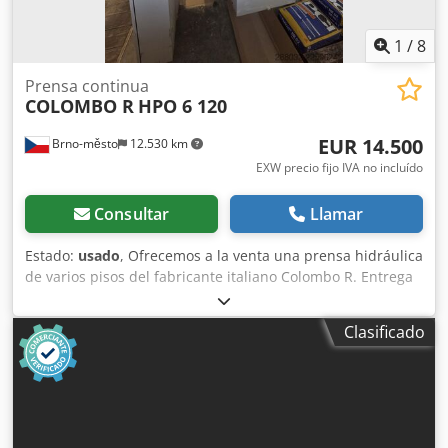
1
/
8
Prensa continua
COLOMBO R
HPO 6 120
EUR 14.500
Brno-město
12.530 km
EXW precio fijo IVA no incluído
Consultar
Llamar
Estado:
usado
, Ofrecemos a la venta una prensa hidráulica
de varios pisos del fabricante italiano Colombo R. Entrega
inmediata. Codpjzry Rwofx Amkorf
Clasificado