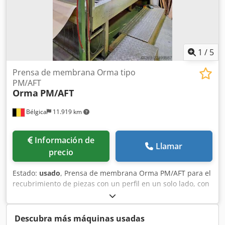
1
/
5
Prensa de membrana Orma tipo
PM/AFT
Orma
PM/AFT
Bélgica
11.919 km
Información de
Llamar
precio
Estado:
usado
, Prensa de membrana Orma PM/AFT para el
recubrimiento de piezas con un perfil en un solo lado, con
sistema automático de carga y descarga. Cedpfjzryyxex
Amkerf Datos técnicos: - Tamaño máximo de la pieza: 2.320
x 1.010 mm - Potencia: 33 kW - Disponibilidad: 2
Descubra más máquinas usadas