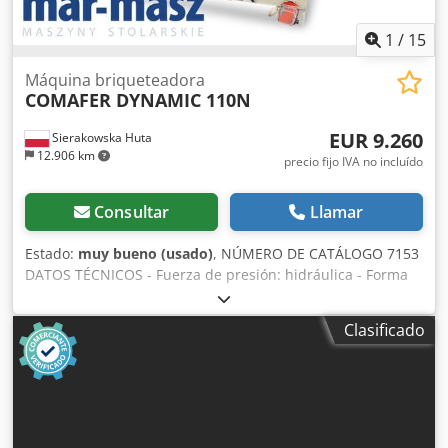
1
/
15
Máquina briqueteadora
COMAFER DYNAMIC 110N
EUR 9.260
Sierakowska Huta
12.906 km
precio fijo IVA no incluído
Consultar
Llamar
Estado:
muy bueno (usado)
, NÚMERO DE CATÁLOGO 7153
DATOS TÉCNICOS - Fuerza de presión: hidráulica - Forma
del briquete: redonda - Diámetro del briquete: 70 mm -
Dimensiones del depósito (Al/An): 920x870 mm -
Clasificado
Rendimiento: aprox. 110 kg/h - Funcionamiento automático
de la máquina - Enfriador de aceite - Calentamiento de
aceite - Ventana de inspección - Motor: 7,5 kW -
Dimensiones (L/An/Al): 1750x1300x1460 mm - Peso: 825 kg
VENTAJAS – Sin pintar – Fabricación italiana – Prensa
briquetadora usada – Muy buen estado Crsdpfx Amozh H