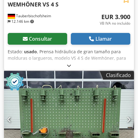
WEMHÖNER
VS 4 S
EUR 3.900
Tauberbischofsheim
12.146 km
VB IVA no incluído
Consultar
Llamar
Estado:
usado
, Prensa hidráulica de gran tamaño para
molduras o largueros, modelo VS 4 S de Wemhöner, para
enchapado de molduras, encolado de maderas u otras
tareas de prensado. Csdpfx Amszryzcskjrf La prensa
Clasificado
cuenta con cuatro superficies de prensado,
independientes y controlables entre sí. Incluye desmontaje
y carga. Fecha de carga fija: 15.06.2026. También
disponible máquina para aplicar adhesivo. Datos técnicos:
- Longitud útil: 3.090 mm - Presión de prensado: máx. 104
toneladas