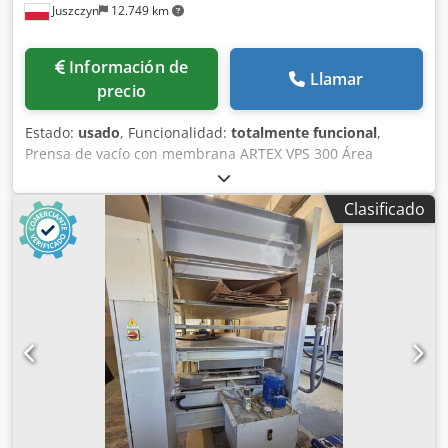
Juszczyn
12.749 km
Información de
Llamar
precio
Estado:
usado
, Funcionalidad:
totalmente funcional
,
Prensa de vacío con membrana ARTEX VPS 300 Área
máxima de trabajo para piezas planas: 2850 x 1350 mm
Altura máxima de la pieza a mecanizar: 400 mm Potencia
Clasificado
de la bomba: 0,75 kW Caudal de la bomba de vacío: 25 m³
Temperatura de funcionamiento: ±40-60 °C Crsdpfozr Hg
Eox Amkof Año de fabricación: 2005