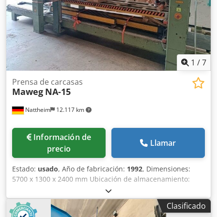
1
/
7
Prensa de carcasas
Maweg
NA-15
Nattheim
12.117 km
Información de
Llamar
precio
Estado:
usado
, Año de fabricación:
1992
, Dimensiones:
5700 x 1300 x 2400 mm Ubicación de almacenamiento:
Nattheim Csdpfx Amovvkl Doksrf
Clasificado