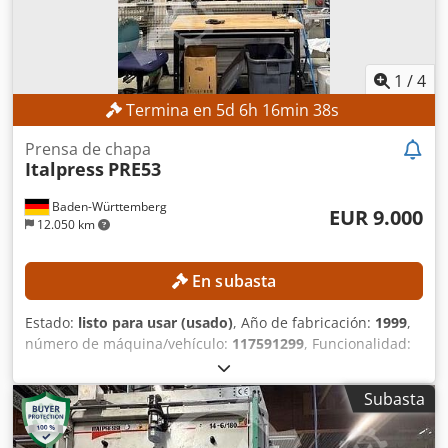
1
/
4
Termina en
5
d
6
h
16
min
36
s
Prensa de chapa
Italpress
PRE53
Baden-Württemberg
EUR 9.000
12.050 km
En subasta
Estado:
listo para usar (usado)
, Año de fabricación:
1999
,
número de máquina/vehículo:
117591299
, Funcionalidad:
totalmente funcional
, Sin precio mínimo: ¡venta
garantizada al mejor postor! DETALLES TÉCNICOS
Subasta
DETALLES DE LA MÁQUINA Peso: 17 600 kg Longitud sin
accesorios: 2,55 m Longitud con accesorios: 3,70 m Ancho