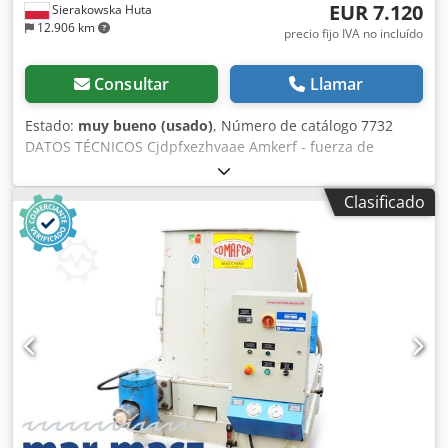
EUR 7.120
Sierakowska Huta
12.906 km
precio fijo IVA no incluído
Consultar
Llamar
Estado:
muy bueno (usado)
, Número de catálogo 7732
DATOS TÉCNICOS Cjdpfxezhvaae Amkerf - fuerza de
prensado: hidráulica - forma del briquete: redonda -
diámetro del briquete: 70mm - diámetro del depósito:
Clasificado
1200mm - rendimiento: aprox. 70kg/h - funcionamiento
automático de la máquina - motor: 7,5kW - presión máxima
de trabajo: 150 bar - diámetro de conexión de aspiración:
90mm - diámetro de la abertura de la bolsa filtrante:
500mm - altura máxima de la bolsa: 900mm - dimensiones
(LxAnxAl): 1950x1400x2700mm - peso: 1130kg VENTAJAS -
fabricación italiana - posibilidad de conexión directa al
extractor de virutas - prensa briquetadora usada -
documentación técnica DTR - estado: muy bueno Precio
neto: 29.900 PLN Precio neto: 7.120 EUR (en base a un tipo
de cambio de 4,2 EUR) (Los precios pueden variar según
fluctuaciones del tipo de cambio)