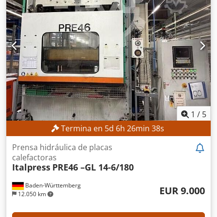
sin accesorios: 0,9 m Ancho con accesorios: 1,25 m Altura
sin accesorios: 4,15 m Altura con accesorios: 4,30 m
Tensión de red: 415 V CA Frecuencia: 50 Hz Aceite
hidráulico: AGIP OSO 46 Crjdpfx Aoznmdvomkjf Aceite
térmico: AGIP ALARIA 3 EQUIPAMIENTO Marcado CE
1
/
5
Termina en
5
d
6
h
26
min
36
s
Prensa hidráulica de placas
calefactoras
Italpress
PRE46 –GL 14-6/180
Baden-Württemberg
EUR 9.000
12.050 km