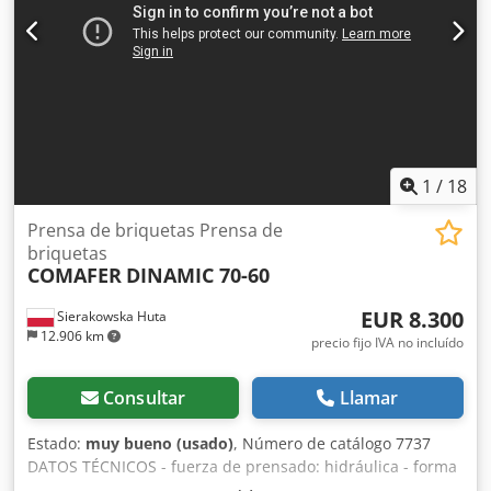
1
/
18
Prensa de briquetas Prensa de
briquetas
COMAFER
DINAMIC 70-60
EUR 8.300
Sierakowska Huta
12.906 km
precio fijo IVA no incluído
Consultar
Llamar
Estado:
muy bueno (usado)
, Número de catálogo 7737
DATOS TÉCNICOS - fuerza de prensado: hidráulica - forma
del briquete: redonda - diámetro del briquete: 70 mm -