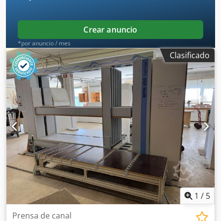
28.000 kg Tipo: Prensa de calentamiento con placas
inferiores / Prensa para moldeado Crsdpfoznmbzsx Amkof
EQUIPAMIENTO Placas de prensado con calefacción
Crear anuncio
Documentación
*por anuncio / mes
Clasificado
1
/
5
Prensa de canal