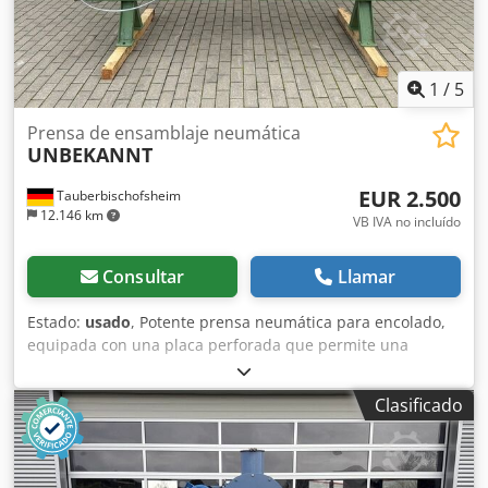
1
/
5
Prensa de ensamblaje neumática
UNBEKANNT
EUR 2.500
Tauberbischofsheim
12.146 km
VB IVA no incluído
Consultar
Llamar
Estado:
usado
, Potente prensa neumática para encolado,
equipada con una placa perforada que permite una
disposición flexible de los cilindros de presión. Un cilindro
sin zapata de presión. Datos técnicos: - Superficie de
Clasificado
presión: aproximadamente 2.800 x 1.000 mm - Ancho: 600
mm - Altura: 1.800 mm Cedpfszryy Eex Amkerf - Cilindros
de presión: 6