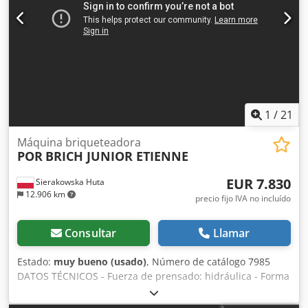
Rijksf Precio neto: 38.900 PLN Precio neto: 9.260 EUR según
tipo de cambio de 4,2 EUR (Los precios pueden variar en
caso de fluctuaciones)
1
/
21
Máquina briqueteadora
POR
BRICH JUNIOR ETIENNE
EUR 7.830
Sierakowska Huta
12.906 km
precio fijo IVA no incluído
Consultar
Llamar
Estado:
muy bueno (usado)
, Número de catálogo 7985
DATOS TÉCNICOS - Fuerza de prensado: hidráulica - Forma
del briquete: redonda - Diámetro del briquete: 50 mm -
Diámetro del depósito: 1000 mm - Rendimiento: hasta 10