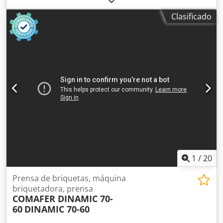
diámetro del depósito: 1000 mm - rendimiento: aprox. 70
Clasificado
kg/h - funcionamiento automático de la máquina - motor:
5,5 kW - dimensiones (largo/ancho/alto): 1800x1150x1540
mm - peso: 900 kg VENTAJAS – fabricación italiana –
briquetadora usada – documentación técnica (DTR) –
estado muy bueno Codpezrnvzsfx Amkorf Precio neto:
34.900 PLN Precio neto: 8.300 EUR, según tipo de cambio
de 4,2 EUR (Los precios pueden variar con fluctuaciones
significativas del tipo de cambio)
1
/
20
Prensa de briquetas, máquina
briquetadora, prensa
COMAFER DINAMIC 70-
60
DINAMIC 70-60