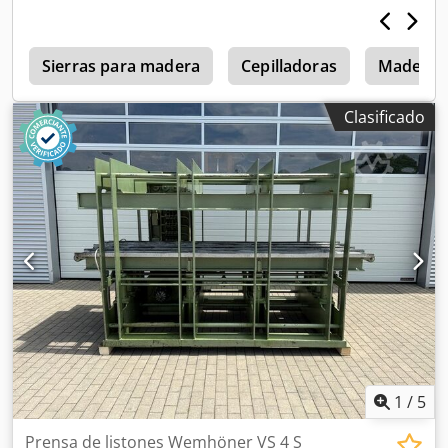
a
Sierras para madera
Cepilladoras
Madera 
Clasificado
1
/
5
Prensa de listones Wemhöner VS 4 S