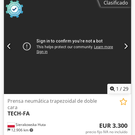
Clasificado
briquetas/min, hasta aprox. 90 kg/h - Funcionamiento
automático de la máquina - Motor: 5,5kW - Dimensiones
(L/A/H): 1720x1100x1500 mm - Peso: aprox. 650 kg
VENTAJAS – Fabricación italiana – Prensa briquetadora
usada – Sin repintar – Estado muy bueno Precio neto:
32.900 PLN Precio neto: 7.830 EUR según un tipo de
cambio de 4,2 EUR/PLN Crsdpfezh Iy Eox Amkjf (Los precios
pueden variar con fluctuaciones significativas del tipo de
cambio)
1
/
29
Prensa neumática trapezoidal de doble
cara
TECH-FA
EUR 3.300
Sierakowska Huta
12.906 km
precio fijo IVA no incluído