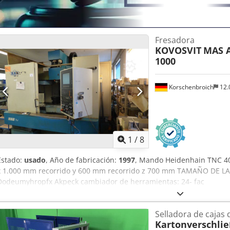
Fresadora
KOVOSVIT
MAS A
1000
Korschenbroich
12.
1
/
8
Estado:
usado
, Año de fabricación:
1997
, Mando Heidenhain TNC 40
x 1.000 mm recorrido y 600 mm recorrido z 700 mm TAMAÑO DE L
Dodeumyhropfx Akpeck cambiador de herramientas: 24- fac
Selladora de cajas 
Kartonverschli