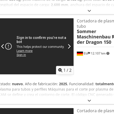
longitud del espacio de carga:
2.600 mm
, anchura del espacio de c
carga:
250 mm
, amortiguación:
otro
, Año de fabricación:
2026
, Dim
aproximadamente 1530 x 2600 mm Dimensiones exteriores: aprox
Cortadora de plasm
mm Peso máximo autorizado: 2700 kg Carga útil: aproximadamente 21
tubo
equipamiento adicional) Fabricante: Temared Características espe
Sommer
construcción "Builder" - Chasis de acero (soldado) - Laterales de ac
Maschinenbau
Soporte para cucharilla de excavadora - Rampa de acceso con soport
der Dragon 150
en la plataforma de carga - Documentación del vehículo incluida Eq
madera - Cuñas + soporte Chasis - Eje con suspensión de goma | 
bola | Rueda de apoyo automática para cargas pesadas Sistema eléct
Elz
12.107 km
polos | Luz antiniebla | Luces de delimitación Si desea comprar e
sobre remolques, utilice nuestro número interno para remolques d
18202501". Dcjdpei R Hwuofx Akpek
1
/
2
Estado:
nuevo
, Año de fabricación:
2025
, Funcionalidad:
totalmente
plasma para tubos y perfiles Máquinas para el corte por plasma de 
CAM se define y crea el contorno de corte. El código CNC generado 
máquina a través de USB o red. El programa se puede iniciar fácilme
12". Tras la inserción manual de la pieza de trabajo, se inicia el pr
Cortadora de plasm
del tubo: máx. 6000 mm - Para tubos redondos con un diámetro ex