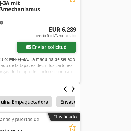
-3A mit
ießmechanismus
EUR 6.289
precio fijo IVA no incluído
Enviar solicitud
culo:
MH-FJ-3A
, La máquina de sellado
o de la tapa, es decir, los cartones
rgas de la tapa del cartón se cierran
itud: 150 - 600 mm Anchura: 115 - 490
ura 880 mm Peso 300 kg Dsdszr
arcado CE IMPORTANTE: Para el
presión, que no se incluye en el
uina Empaquetadora
Envases De Cartón
Formad
cintadoras de cartón VOGEL ofrecemos
Clasificado
anas y puertas de