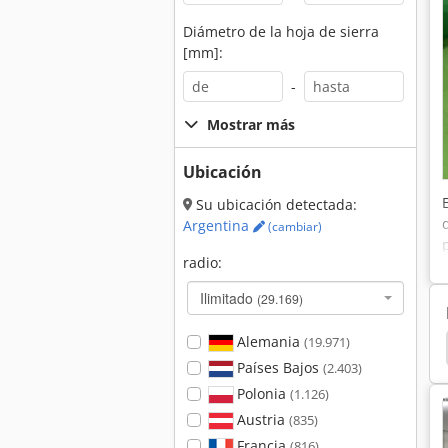
Diámetro de la hoja de sierra
[mm]:
-
Mostrar más
Ubicación
Su ubicación detectada:
Argentina
(cambiar)
radio:
Ilimitado
(29.169)
Alemania
(19.971)
Woodwop
Maka Masterwood Winner
Venture
Países Bajos
(2.403)
Polonia
(1.126)
Austria
(835)
Francia
(816)