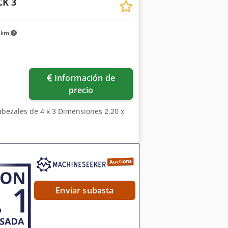
CK 3
 aumentando la eficacia operativa
horran tiempo y pueden concentrarse
nsferencias de gran volumen u
 km
en cada ciclo. En resumen, esta bomba
buscan mejorar la gestión de sus
rabajo continuo y sin interrupciones.
aximizar la eficacia y la
Información de
HA 00022 Una bomba de trasiego usada
precio
abezales de 4 x 3 Dimensiones 2,20 x
Enviar subasta