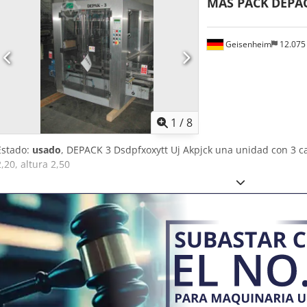
MAS PACK
DEPA
sistemas de producción existentes reduce el tiempo de inactividad,
general. Gracias a su mantenimiento simplificado, los operarios a
en otras tareas críticas. Además, la bomba DL 45 es ideal para tra
Geisenheim
12.075
operaciones más específicas, garantizando un rendimiento óptimo 
de trasiego es la herramienta perfecta para los profesionales que 
procesos de producción, garantizando al mismo tiempo un flujo de t
Gracias a su fiabilidad demostrada, es una elección acertada para m
productividad. Especificaciones técnicas: Fabricante : Massilly Q
Año de fabricación: 2018
1
/
8
Estado:
usado
, DEPACK 3 Dsdpfxoxytt Uj Akpjck una unidad con 3 c
2,20, altura 2,50