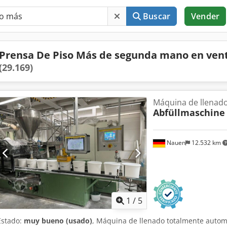
Buscar
Vender
Prensa De Piso Más de segunda mano en ven
(29.169)
Máquina de llenado
Abfüllmaschine
Nauen
12.532 km
1
/
5
Estado:
muy bueno (usado)
, Máquina de llenado totalmente autom