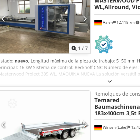
MASTERWOOD
P
WL,Allround, Vi
Aalen
12.118 km
1
/
7
Estado:
nuevo
, Longitud máxima de la pieza de trabajo: 5150 mm H
principal: 16 kW Sistema de control: Beckhoff CNC Número de ejes
Masterwood Project 385 WL, MÁQUINA NUEVA La solución versátil pa
Acondicionamiento de interiores Estructuras de pilares y travesaño
Dsdpfx Aod Ih Htokpjck Descripción detallada en el archivo PDF a
Remolques de cons
trabajo: X = 5150 mm; Y = 1500 mm; Z = 200 mm - 1 unidad de husill
Temared
kW, montado con doble rodamiento con conexión HSK 63 F - Cabezal
Baumaschinena
permanente con 19 husillos con 7 husillos de taladro vertical selec
183x400cm 3,5t
dirección X con 6 husillos de taladro vertical seleccionables indivi
husillos de taladro horizontal dobles en la dirección X y 1 husillo d
dirección Y Unidad de sierra integrada en el cabezal de taladro - 
Winsen (Luhe)
12.4
carrusel con 22 plazas y una distancia entre puntos de 102 mm - 
carrusel con 16 plazas y una distancia entre puntos de 102 mm - A