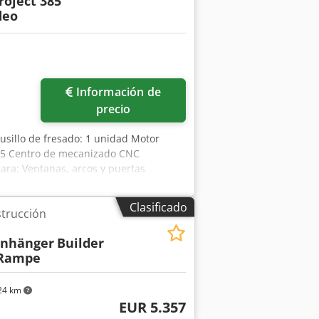
roject 385
deo
Información de
precio
usillo de fresado: 1 unidad Motor
: 5 Centro de mecanizado CNC
ra: Ventanas, arcos y puertas
s Mecanizado en 5 ejes de todo tipo
djunto. PUNTOS DESTACADOS: - Área de
Clasificado
trucción
o de alto rendimiento de 5 ejes, 16
 de taladro instalado de forma
nhänger
Builder
cionables individualmente en la
 Rampe
dualmente en la dirección Y con 2
e taladro horizontal doble en la
Cambiador de herramientas tipo
24 km
Cambiador de herramientas tipo
EUR 5.357
lmacén de herramientas lineal de 4