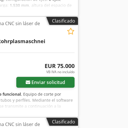
arga:
1.530 mm
, altura del espacio de
ensiones de la plataforma de carga:
imadamente 2130 x 4600 mm x 1650
Clasificado
a CNC sin láser de
66 kg (la carga útil varía según el
ciales - Remolque para maquinaria de
ero de 250 mm - Laterales accesibles -
Rohrplasmaschnei
e para la rampa - 6 ojales de sujeción
uipamiento adicional - Suelo: suelo de
Enganche en V con acoplamiento de
rico - 12 voltios | Enchufe de 13
EUR 75.000
ste remolque o tiene más preguntas
e maquinaria de construcción: "N.º
VB IVA no incluído
Enviar solicitud
 funcional
, Equipo de corte por
tubos y perfiles. Mediante el software
se transmite a continuación a la
nte a través de la pantalla táctil de
oceso de corte automático. - Longitud
Clasificado
a CNC sin láser de
terior máximo de 150 mm - Para tubos