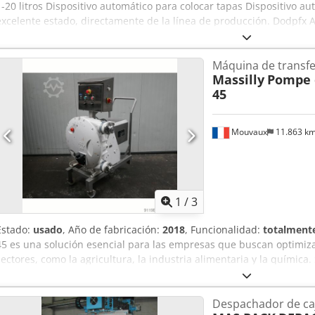
1-20 litros Dispositivo automático para colocar tapas Dispositivo a
excelente estado, directamente de la línea de producción. Dodpfx A
Máquina de transfe
Massilly
Pompe d
45
Mouvaux
11.863 k
1
/
3
Estado:
usado
, Año de fabricación:
2018
, Funcionalidad:
totalmente
45 es una solución esencial para las empresas que buscan optimizar
sectores, como la agricultura, la industria alimentaria y la química
rendimiento duradero y fiable, asegurando un trasvase eficaz de líq
hecho, esta bomba se adapta perfectamente a los requisitos de los
Despachador de ca
versatilidad que la hace indispensable. Dodpfx Aksu H Uvxopeck Ade