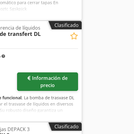
utomático para cerrar tapas En
oztc Sgskpjck
Clasificado
rencia de líquidos
e transfert DL
m
Información de
precio
 funcional
, La bomba de trasvase DL
 el trasvase de líquidos en diversos
. Su robusto diseño garantiza un
uidos entre distintos recipientes. De
 entornos industriales, ofreciendo una
Clasificado
jas DEPACK 3
más, su fácil integración en los