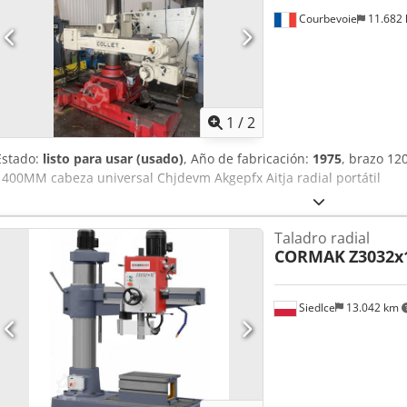
Courbevoie
11.682
1
/
2
Estado:
listo para usar (usado)
, Año de fabricación:
1975
, brazo 1
1400MM cabeza universal Chjdevm Akgepfx Aitja radial portátil
Taladro radial
CORMAK
Z3032x
Siedlce
13.042 km