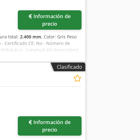
Información de
precio
tura total:
2.400 mm
, Color: Gris Peso
o - Certificado CE: No - Número de
: Hidráulica - Longitud del brazo [mm]:
650 - Anchura de la mesa [mm]: 1300 -
[mm]: 0 - Alcance mínimo [mm]: 300 -
Clasificado
ocidad mínima del husillo [rpm]: 102 -
 unidad de perforación, bloque de
: 1750 mm x 1300 mm x 2400 mm (largo x
sporte [unidades]: 1 Información
ox Aitoa IVA/Régimen de margen: IVA
 disponibles en cualquier momento
Información de
precio