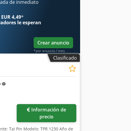
a. - Se han rediseñado los ajustes de
ada de inmediato
 EUR 4,49
*
radores
le esperan
Crear anuncio
*por anuncio / mes
Clasificado
m
Información de
precio
ante: Tai Pin Modelo: TPR 1230 Año de