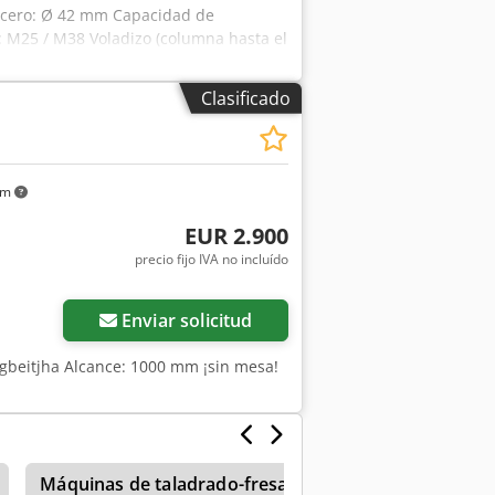
 acero: Ø 42 mm Capacidad de
: M25 / M38 Voladizo (columna hasta el
llo: 880 mm Diámetro de la columna:
uito (recorrido del husillo): 270 mm
Clasificado
 automáticos: 3 niveles (0,05 / 0,09 /
cal del brazo: 620 mm 23726
km
EUR 2.900
precio fijo IVA no incluído
Enviar solicitud
igbeitjha Alcance: 1000 mm ¡sin mesa!
Máquinas de taladrado-fresado
Taladro Radial