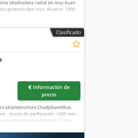
 Una taladradora radial en muy buen
a giratoria tipo cruz. Alcance: 1000
Clasificado
Información de
precio
ero (diámetro/mm) Chodpfovmtlhox
mm - Ancho de perforación: 1000 mm -
ango de velocidad desde 47,5 rpm -
 Espacio necesario
: 750 mm - Altura total: 2160 mm - Peso