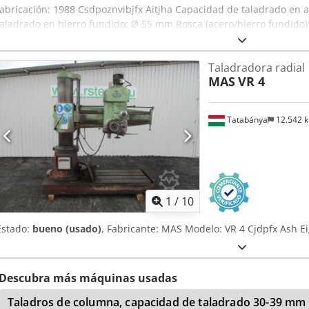
fabricación: 1988 Csdpoznvibjfx Aitjha Capacidad de taladrado en
taladrado en hierro fundido: Ø 55 mm Rosca (acero/hierro fundido)
centro del husillo): 330 – 1.230 mm Recorrido del soporte del husi
300 mm Portaherramientas: MK 4 (cono Morse 4) Recorrido del mang
Taladradora radial
Velocidades del husillo: 12 niveles, 37 – 1.253 rpm (a 50 Hz) Avances
MAS
VR 4
0,15 mm/rev) Distancia husillo – base: 467 – 1.360 mm Ajuste verti
Tatabánya
12.542 
1
/
10
Estado:
bueno (usado)
, Fabricante: MAS Modelo: VR 4 Cjdpfx Ash E
Descubra más máquinas usadas
Taladros de columna, capacidad de taladrado 30-39 mm