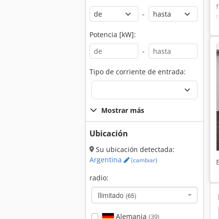
-
Potencia [kW]:
-
Tipo de corriente de entrada:
Mostrar más
Ubicación
Su ubicación detectada:
Argentina
(cambiar)
radio:
Ilimitado
(65)
Raboma
Meuser Mol
Meuser
Collet
Alemania
(39)