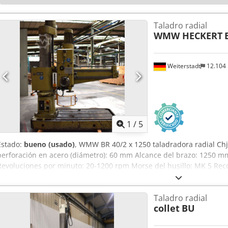
Taladro radial
WMW HECKERT
Weiterstadt
12.104
1
/
5
Estado:
bueno (usado)
, WMW BR 40/2 x 1250 taladradora radial Ch
perforación en acero (diámetro): 60 mm Alcance del brazo: 1250 m
Revoluciones por minuto: 20-1200 rpm Morse del husillo: MK 5 Reco
0,063-0,63 m/min Ajuste vertical del brazo: 950 mm Conexión eléctric
sujeción de la base: 1400x800 mm Potencia total necesaria: 5 kW Pe
Taladro radial
Dimensiones aproximadas: 2,2 x 1,0 x 2,8 m
collet
BU