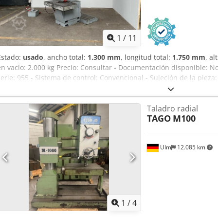
1
/
11
Estado:
usado
, ancho total:
1.300 mm
, longitud total:
1.750 mm
, al
en vacío: 2.000 kg Precio: Consultar - Documentación disponible: N
serie: 955 - Sistema de control: Convencional - Sujeción de la pieza
1570 - Recorrido del eje Y [mm]: 1320 - Longitud de la mesa [mm]: 
Profundidad de perforación [mm]: 160 - Capacidad de perforación 
Taladro radial
Alcance máximo [mm]: 1100 - Sujeción de la herramienta: MK4 - Vel
TAGO
M100
Velocidad máxima del husillo [rpm]: 2000 - Opciones: Avance de la
sujeción, función de corte de roscas - Dimensiones de transporte
ancho x alto) - Peso de transporte [kg]: 2000 kg - Paquetes de tran
Ulm
12.085 km
financiera IVA: El precio indicado no incluye el IVA Chodpfozrgc H
deducible para empresas Entrega y aceptación de equipos usados
para todo tipo de maquinaria industrial Lukas van Rossum
1
/
4