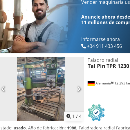
total aproximado: 2500 kg La máquina ha sido parcialmente revisad
Vender maquinaria us
altura y transversal.
Anuncie ahora desde
11 millones de comp
Informarse ahora
+34 911 433 456
Taladro radial
Tai Pin
TPR 1230
Alemania
12.293 k
1
/
4
Estado:
usado
, Año de fabricación:
1988
, Taladradora radial Fabric