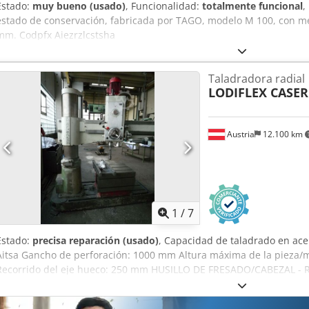
Estado:
muy bueno (usado)
, Funcionalidad:
totalmente funcional
,
estado de conservación, fabricada por TAGO, modelo M 100, con mes
mm. Codpfx Aiezrzlcstsha
Taladradora radial
LODIFLEX CASER
Austria
12.100 km
1
/
7
Estado:
precisa reparación (usado)
, Capacidad de taladrado en ac
Aitsa Gancho de perforación: 1000 mm Altura máxima de la pieza/
Recorrido del eje hueco: 250 mm HUSILLO DE FRESADO/CABEZAL - R
Rango de velocidad hasta 2120 rpm - Diámetro del husillo: 60 mm -
(izquierdo/derecho): 2000 mm - Espacio necesario (delante/trasero)