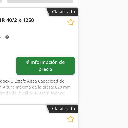
Clasificado
BR 40/2 x 1250
 km
Información de
precio
jdpex U Ectefx Aitea Capacidad de
m Altura máxima de la pieza: 820 mm
rrido del husillo: 400 mm Avance:
a: 380 / 50 V / Hz Superficie de
so de la máquina aprox.: 3 t
Clasificado