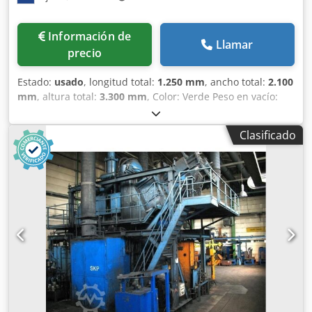
Información de
Llamar
precio
Estado:
usado
, longitud total:
1.250 mm
, ancho total:
2.100
mm
, altura total:
3.300 mm
, Color: Verde Peso en vacío:
7000 kg Precio: Consultar - Documentación disponible: No -
Certificado CE: No - Control: Convencional - Modelo de
Clasificado
prensa: Prensa de estructura en C - Tipo de prensa: De
simple efecto - Fuerza de la prensa [toneladas]: 100 -
Carrera mínima [mm]: 20 - Carrera máxima [mm]: 140 -
Longitud de la mesa [mm]: 580 - Anchura de la mesa
[mm]: 780 - Anchura del pistón [mm]: 400 - Voladizo [mm]:
315 - Altura máxima de apertura [mm]: 560 - Ajuste de
altura [mm]: 70 - Velocidad del pistón [mm/s]: 360 -
Dimensiones de transporte: 1250 mm x 2100 mm x 3300
mm (largo x ancho x alto) - Peso de transporte [kg]: 7000 kg
- Paquetes de transporte [unidades]: 1 Chedpfszrxr Tsx
Aciea Información financiera IVA: El precio indicado no
incluye el IVA. IVA/régimen de recargo: El IVA es deducible