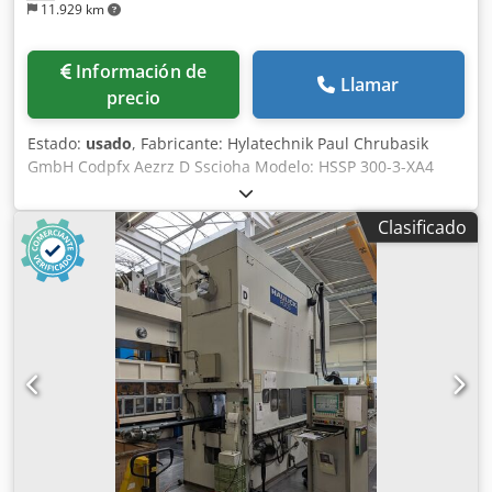
11.929 km
Información de
Llamar
precio
Estado:
usado
, Fabricante: Hylatechnik Paul Chrubasik
GmbH Codpfx Aezrz D Sscioha Modelo: HSSP 300-3-XA4
Tipo de máquina: Prensa hidráulica Año de fabricación:
2000 Estado: usada Fuerza de prensado: 3.000 kN Fuerza
Clasificado
de prensado: 300 t Carrera: 300 mm Altura máxima de
instalación: 800 mm Superficie de la mesa: 2.000 × 1.550
mm Superficie del pistón: 2.000 × 1.540 mm Apertura
frontal: 2.000 mm Apertura lateral: 1.050 mm Altura de la
mesa: 800 mm Avance rápido: 340 mm/s Velocidad de
trabajo 1: 32,5 mm/s Velocidad de trabajo 2: 19,5 mm/s
Retracción: 340 mm/s Presión de trabajo máxima: 280 bar
Potencia del motor: 75 kW Conexión eléctrica: 400 V
Frecuencia: 50 Hz Peso de la máquina: aprox. 38.500 kg
Depósito de aceite hidráulico: aprox. 2.000 l Almohadilla
de tracción: no Equipamiento: Sistema completo de banda
DREHER Desenrollador de banda DREHER Alimentador de