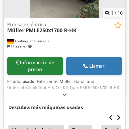
1
/
10
Prensa excéntrica
Müller
PMLE250x1700 R-HK
Freiburg im Breisgau
11.929 km
Información de
Llamar
precio
Estado:
usado
, Fabricante: Müller Stanz- und
Umformtechnik GmbH & Co. KG Tipo: PMLE250x1700 R-HK
Número de máquina: A05036-02 Año de fabricación: 2006
Tipo de máquina: Prensadora excéntrica Fuerza de
presión: 2500 kN Fuerza de presión: 250 t Número de
Descubra más máquinas usadas
carreras: 20–120 min⁻¹ Carrera: 25–125 mm Ajuste del
émbolo: 100 mm Tensión: 400 V Potencia del motor: 55 kW
Potencia de conexión: 100 kW Peso: 47.000 kg Cojín de