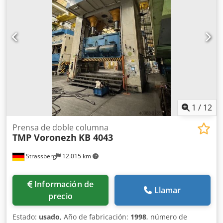
CNC Dimensiones y peso Dimensiones (largo x ancho x
alto): 2.650 x 1.600 x 3.350 mm Peso en vacío: 9.000 kg
Paquetes de transporte: 4 unidades EQUIPAMIENTO
Documentación
1
/
12
Prensa de doble columna
TMP Voronezh
KB 4043
Strassberg
12.015 km
Información de
Llamar
precio
Estado:
usado
, Año de fabricación:
1998
, número de