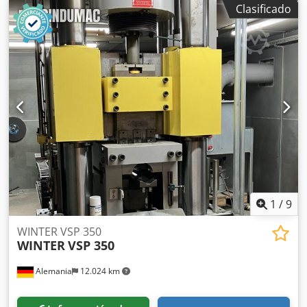
Clasificado
mesa sobre el nivel del suelo 800 mm Extractor en la mesa
6,3 t Carrera del extractor en la mesa 100 mm Extractor en
el punzón 65 t Carrera del extractor en el punzón 100 mm
Superficie del punzón 975 x 1050 mm Fuerza de retroceso
150 t Velocidad abajo 235 mm/s Velocidad arriba 250 mm/s
Velocidad de trabajo 5 - 20 mm/s Capacidad de aceite 4000
l Altura sobre el nivel del suelo 3,65 m Altura bajo el nivel
del suelo 3,75 m Potencia motriz 194,0 kW Peso 105,0 t
Csdpfszrpr Rex Acioha Espacio necesario (AnxLxAl) 5,0 x 6,5
x 7,4 m Prensa calibradora con accionamiento
oleohidráulico, extractor hidráulico en la mesa y en el
punzón.
1
/
9
WINTER VSP 350
WINTER
VSP 350
Alemania
12.024 km