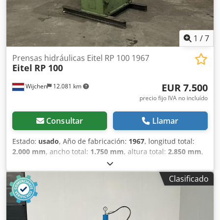
1
/
7
Prensas hidráulicas Eitel RP 100 1967
Eitel
RP 100
EUR 7.500
Wijchen
12.081 km
precio fijo IVA no incluído
Consultar
Llamar
Estado:
usado
, Año de fabricación:
1967
, longitud total:
2.000 mm
, ancho total:
1.750 mm
, altura total:
2.850 mm
,
Color: Gris Cjdezry Icspfx Acieha Peso en vacío: 6.000 kg -
Año de fabricación: 1967 - Documentación disponible: No -
Clasificado
Certificado CE disponible: No - Número de serie: 1166 -
Control: Convencional - Modelo de prensa: Prensa tipo C -
Fuerza de prensado [ton]: 100 - Carrera máxima [mm]: 250
- Longitud de mesa [mm]: 740 - Ancho de mesa [mm]: 500 -