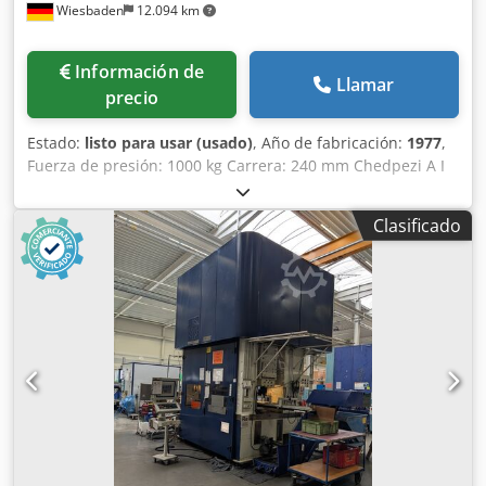
Wiesbaden
12.094 km
Información de
Llamar
precio
Estado:
listo para usar (usado)
, Año de fabricación:
1977
,
Fuerza de presión: 1000 kg Carrera: 240 mm Chedpezi A I
Tsfx Acioa Voladizo: 150 mm Diámetro de la mesa: 180 mm
3 aberturas en la mesa: 16, 45 y 55 mm Espacio requerido:
Clasificado
600 x 420 x 1500 mm