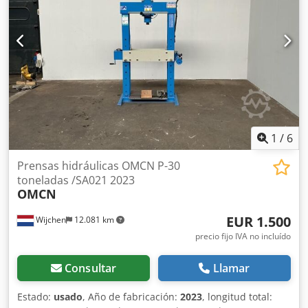
Carrera del émbolo [mm]: 250 - Profundidad de garganta
[mm]: 350 - Dimensiones de transporte: 2000mm x
1750mm x 2850mm (l x a x h) - Peso de transporte [kg]:
6000kg - Unidades de carga para transporte [uds.]: 1
Información financiera IVA: El precio indicado es sin IVA
IVA/Impuestos sobre el margen: IVA deducible para
empresas Entrega y recompra a disposición en cualquier
momento para todo tipo de equipos industriales. Lukas
van Rossum
1
/
6
Prensas hidráulicas OMCN P-30
toneladas /SA021 2023
OMCN
EUR 1.500
Wijchen
12.081 km
precio fijo IVA no incluído
Consultar
Llamar
Estado:
usado
, Año de fabricación:
2023
, longitud total: