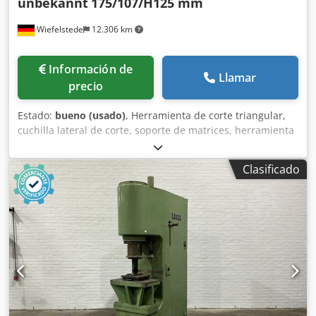
unbekannt
175/107/H125 mm
Wiefelstede
12.306 km
Información de
Llamar
precio
Estado:
bueno (usado)
, Herramienta de corte triangular,
cuchilla lateral de corte, soporte de matrices, herramienta
de separación, herramienta de estampación, troquel,
matriz de estampación, punzón de corte angular, punzón
Clasificado
de estampación, punzón de corte cuadrado, punzón de
corte, herramienta de corte -Herramienta de estampación:
para cizalla de acero perfilado, cizalla de acero plano, 2
unidades -Distancia entre orificios: 135 x Ø17 mm -
Dimensiones: ver fotos -Entrega/precio: completo -
Dimensiones por unidad: 175/107/125 mm (alto) -Peso: 6,1
kg/unidad Codpfx Acezr Hlnsijha