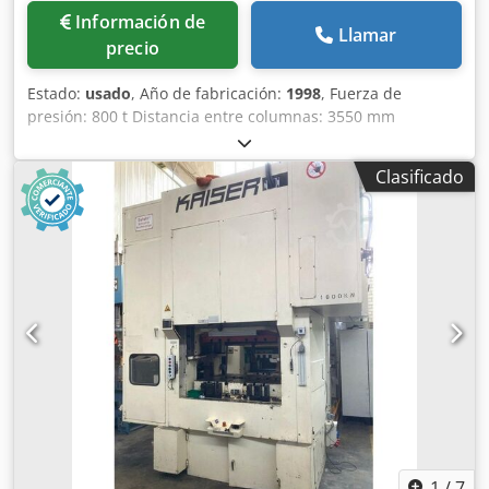
Información de
Llamar
precio
Estado:
usado
, Año de fabricación:
1998
, Fuerza de
presión: 800 t Distancia entre columnas: 3550 mm
Recorrido: 1100 mm Distancia mesa/émbolo, recorrido
máximo superior, refuerzo superior: 1900 mm Superficie
Clasificado
de la mesa: 3500 x 1800 mm Fuerza de presión del cojinete
de tracción en la mesa: 350 t Recorrido del cojinete de
tracción en la mesa: 280 mm Fuerza de presión del
cojinete de tracción en el émbolo: 80 t Recorrido del
cojinete de tracción en el émbolo: 160 mm Superficie del
émbolo: 3500 x 1800 mm Ancho del paso lateral entre
columnas: 1900 mm Peso: 100,0 t Espacio requerido (ancho
x profundidad): 5,3 x 4,3 m Altura sobre el suelo: 7,3 m
Altura bajo el suelo: 5,0 - 6,0 m Año de fabricación: 1970 -
Revisión: 1998 con accionamiento oleohidráulico, cojinete
de tracción hidráulico controlado en la mesa y el émbolo,
amortiguación hidráulica del golpe, mesa deslizante (sin
rieles para mesa móvil) Altura bajo el suelo:
aproximadamente 5 - 6 m Desmontada y almacenada;
1
/
7