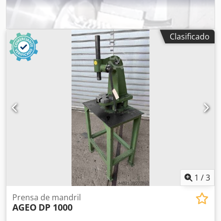
40000 kg Peso total de la herramienta: 80000 kg Peso de la
máquina: aproximadamente 580 t Chedpfx Acsyvz Stjiea
Equipamiento estándar Mesa deslizante que se extiende
hacia adelante Diámetro de los pasadores: 52 mm Fuerza
Clasificado
en micro pulgadas = 400 t Se ha instalado un sistema de
control SIEMENS. La documentación está disponible. Se
podría proporcionar una lista de embalaje, ya que una
prensa idéntica ya ha sido desmontada.
1
/
3
Prensa de mandril
AGEO
DP 1000