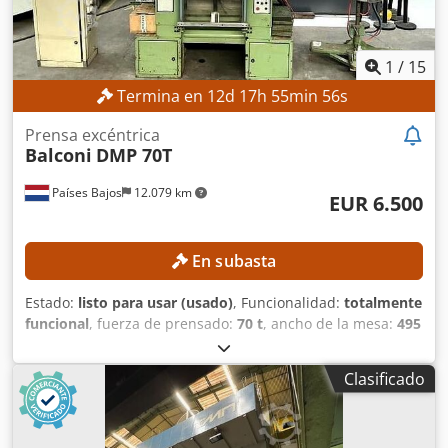
1
/
15
Termina en
12
d
17
h
55
min
54
s
Prensa excéntrica
Balconi
DMP 70T
Países Bajos
12.079 km
EUR 6.500
En subasta
Estado:
listo para usar (usado)
, Funcionalidad:
totalmente
funcional
, fuerza de prensado:
70 t
, ancho de la mesa:
495
mm
, longitud de la mesa:
650 mm
, DETALLES TÉCNICOS
Fuerza de prensado: 70 t Carrera, mín.: 10 mm Carrera,
Clasificado
máx.: 90 mm Longitud de la mesa: 650 mm Ancho de la
mesa: 495 mm Ancho del soporte: 400 mm Chodpfxozrmm
Ss Aciea DETALLES DE LA MÁQUINA Sistema de control: