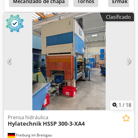
tracción: No Estado: Usada La máquina pierde aceite
Mecanizado de chapa
Tornos
Ermak
hidráulico Codszrz Ecopfx Acioha Existen varias fugas en el
sistema hidráulico Los pasadores de tensión para el ajuste
Clasificado
del émbolo están desactivados debido a las fugas
hidráulicas Se vende sin el sistema de banda Vídeos
disponibles a petición Ubicación: Friburgo
1
/
18
Prensa hidráulica
Hylatechnik
HSSP 300-3-XA4
Freiburg im Breisgau