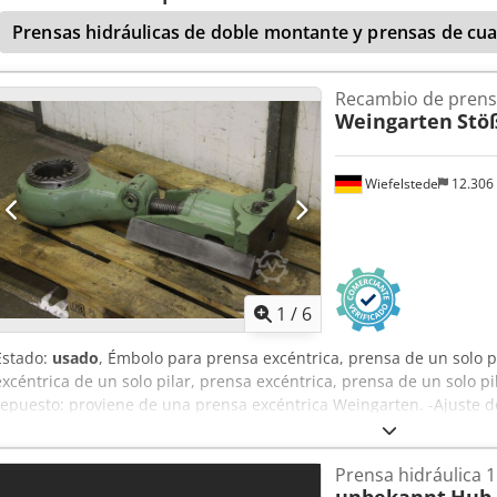
Certificado CE disponible - Documentación en alemán - Bajo manten
directivas vigentes de la UE ===== Trabajos de montaje, trabajos 
Prensas hidráulicas de doble montante y prensas de cu
series, aplicaciones en talleres, conformado ligero Prensa de un sol
hidráulica, prensa de taller, prensa de prensado, prensa industria
Recambio de prens
prensa de prueba, prensa para pruebas de herramientas ¿Está bus
Weingarten
Stö
adaptada a su caso de uso? Contáctenos para obtener una oferta p
hidráulicas se fabrican de acuerdo con las directivas alemanas par
europeas para máquinas (Directiva 2006/42/CE), las normas CE y la
Wiefelstede
12.306
Además, nuestras prensas superan los requisitos de seguridad ca
con todos los puntos de la normativa nacional de seguridad brasile
gran fortaleza es la construcción de máquinas especiales y la auto
prensas hidráulicas a medida a precios sorprendentemente asequibl
se utilizan principalmente componentes de los principales fabrica
1
/
6
Estado:
usado
, Émbolo para prensa excéntrica, prensa de un solo 
excéntrica de un solo pilar, prensa excéntrica, prensa de un solo p
repuesto: proviene de una prensa excéntrica Weingarten. -Ajuste d
émbolo: 320 x 65 mm -Alojamiento del émbolo: Ø 40 mm -Rosca de 
Cabeza esférica de ajuste del émbolo: aproximadamente 92 mm -D
Prensa hidráulica 
164 kg -Capacidad de presión: desconocida