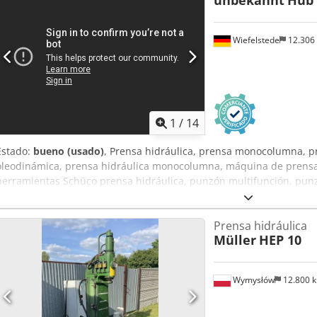
unbekannt
Hub
Wiefelstede
12.306
1
/
14
Estado:
bueno (usado)
, Prensa hidráulica, prensa monocolumna, 
oleodinámica, prensa hidráulica monocolumna, máquina de prensa
herramientas Schüco prensa hidráulica, punzón multifunción, pun
Prensa hidráulica: Prensa hidráulica monocolumna con topes en am
Fuerza de prensado: 15 toneladas -Grupo hidráulico: 220 bar -Carr
Prensa hidráulica
100 mm -Mando: pedal -Dimensiones de montaje: 2575/800/H1350 
Müller
HEP 10
1260/800/H1350 mm -Peso: 223 kg
Wymysłów
12.800 