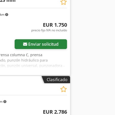
 25 mm
 km
EUR 1.750
precio fijo IVA no incluído
Enviar solicitud
prensa columna C, prensa
do, punzón hidráulico para
zón, punzón universal, punzonadora -
bos lados Chjdpfxsu Scp Rj Ailea -
era: 25 mm Pick-up: Ø 28 mm -Alcance:
Clasificado
mm -Dimensiones de transporte:
km
EUR 2.786