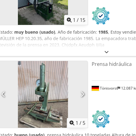
1
/
15
Estado:
muy bueno (usado)
, Año de fabricación:
1985
, Estoy vend
MÜLLER HEP 10.20.35, año de fabricación 1985. La empacadora traba
Revisión de la prensa en 2023. Chjdpfx Aeudph Ijilja
Prensa hidráulica
Tönisvorst
12.087 
1
/
5
Estado:
bueno (usado)
, prensa hidráulica 10 toneladas Altura de 