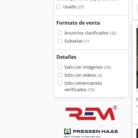
Usado
(27)
ucción
Sdj 1000
Schlebach Dsm 1000
Pye
Formato de venta
Anuncios clasificados
(32)
Subastas
(1)
Detalles
Solo con imágenes
(33)
Solo con videos
(3)
Sólo comerciantes
verificados
(10)