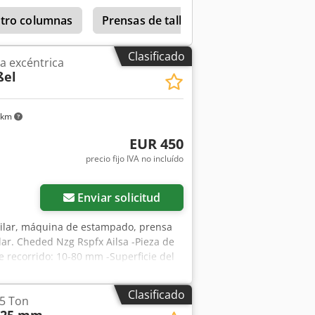
imiento y fiable - Cumple con las
de prensado, producción en pequeñas
atro columnas
Prensas de taller
C Gestell Presse
o pilar, prensa en C, prensa
l, prensa para ajuste de herramientas,
Clasificado
a excéntrica
cando una prensa hidráulica
ßel
ersonalizada. Nuestras prensas
a máquinas, así como las directivas
s normas de seguridad de la UE.
 km
nadienses y europeos, ya que cumplen
ña NR 12, que se basa en ella. Nuestra
EUR 450
matización de prensas. Distribuimos
precio fijo IVA no incluído
es. Para la hidráulica de las prensas
ntes europeos.
Enviar solicitud
pilar, máquina de estampado, prensa
ilar. Cheded Nzg Rspfx Ailsa -Pieza de
e recorrido: 10-80 mm -Superficie del
ajuste del émbolo: M64 x 6 mm -
imensiones: 875/320/H190 mm -Peso:
Clasificado
15 Ton