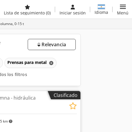
Idioma
Lista de seguimiento
(0)
Iniciar sesión
Menú
olumna, 0-15 t
e
Relevancia
Prensas para metal
os los filtros
Clasificado
mna - hidráulica
35 km