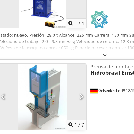
1
/
4
Estado:
nuevo
, Presión: 28,0 t Alcance: 225 mm Carrera: 150 mm S
Velocidad de trabajo: 2,0 - 9,8 mm/seg Velocidad de retorno: 12,8 m
kW Peso de la máquina aprox.: 650 kg Espacio necesario aprox.: 18
el ajuste de la carrera del émbolo - Interruptor selector para mod
Huepfx Ailjha - Válvula reguladora de caudal y válvula reguladora 
Prensa de montaje
pueden montar varias herramientas en el émbolo – cuenta con un ori
Hidrobrasil
Eins
de herramientas
Gelsenkirchen
12.1
1
/
7