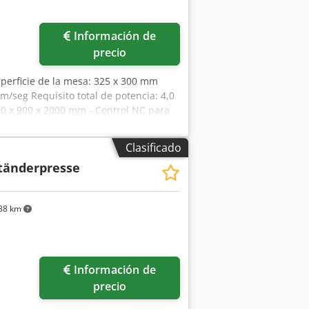
Información de
precio
uperficie de la mesa: 325 x 300 mm
m/seg Requisito total de potencia: 4,0
00 x 900 x 2000 mm - Control NC para
o manual o semiautomático Cjdjzkl
de presión - Manómetro integrado - Se
Clasificado
ficio interior de 40 mm para fijación
tänderpresse
38 km
Información de
precio