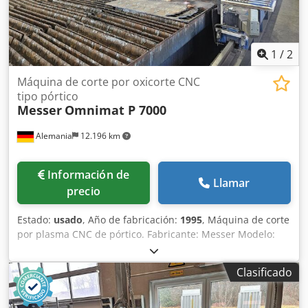
1
/
2
Máquina de corte por oxicorte CNC
tipo pórtico
Messer
Omnimat P 7000
Alemania
12.196 km
Información de
Llamar
precio
Estado:
usado
, Año de fabricación:
1995
, Máquina de corte
por plasma CNC de pórtico. Fabricante: Messer Modelo:
Omnimat P 7000 Año de fabricación: 1995 Control CNC:
Global Control Plus Ancho de vía: 7.000 mm 8 sopletes
Clasificado
oxiacetilénicos tipo ALFA Credpfx Ajyay Dhogmsf 8
elevadores Omnilift 200 Sin carril de desplazamiento Sin
mesa Sin filtro 3826ä