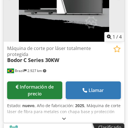
1
/
4
Máquina de corte por láser totalmente
protegida
Bodor
C Series 30KW
Brazil
2.927 km
Información de
Llamar
precio
Estado:
nuevo
, Año de fabricación:
2025
, Máquina de corte
láser de fibra para metales con chapa base y protección
completa. El área máxima de corte alcanza hasta 12000
mm x 2500 mm, lo que la hace adecuada para una
Clasificado