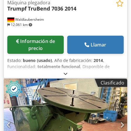
Máquina plegadora
Trumpf
TruBend 7036 2014
Waldlaubersheim
12.061 km
Información de
Llamar
precio
Estado:
bueno (usado)
, Año de fabricación:
2014
,
Funcionalidad:
totalmente funcional
, Disponible de
inmediato, mantenimiento y revisión de seguridad
realizados el 30.07.2026. Descripción: Año de fabricación:
Clasificado
2014 Longitud de plegado [mm]: 1020,00 Fuerza de
plegado [toneladas]: 36 Control: TRUMPF TASC 6000
Equipamiento estándar: Máquina: - Estructura de máquina
robusta Codpfx Aszrwntegmsrf - Barra de plegado -
Accionamiento directo electromecánico de alta dinámica
(motor de par) - Sistema de medición de longitud inductivo
con compensación de temperatura - Climatización del
armario de control - Diseño ergonómico de la máquina