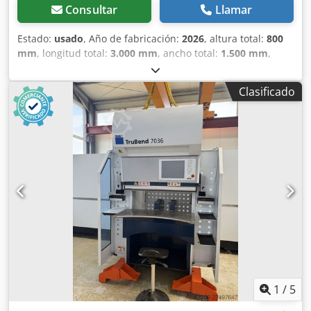
Consultar
Llamar
Estado:
usado
, Año de fabricación:
2026
, altura total:
800
mm
, longitud total:
3.000 mm
, ancho total:
1.500 mm
,
Color: Gris El precio indicado no incluye accesorios. - Año
de fabricación: 2026 - Documentación disponible: No -
Clasificado
Certificado CE: No - Modelo: Metal templado Cjdjzry Rdspfx
Agmorf - Longitud de la mesa [mm]: 3000 - Anchura de la
mesa [mm]: 1500 - Grosor de la encimera [mm]: 15 -
Dimensiones de transporte: 3000mm x 1500mm x 800mm
(l x a x h) Información financiera IVA: El precio indicado es
sin IVA IVA/diferencial: Deducción del IVA posible para
empresas Entrega e intercambio posibles en cualquier
momento para todo tipo de bienes industriales Lukas van
Rossum
1
/
5