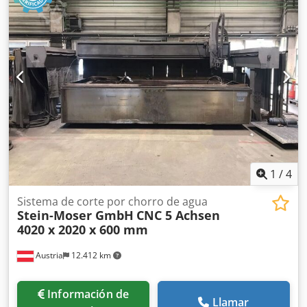
Velocidad de rotación de la mesa: 0,05 - 1,00 RPM Motor:
2,2 kW Dimensiones: 1600 x 2100 x 1200 mm Peso: 3500 kg
1
/
4
Sistema de corte por chorro de agua
Stein-Moser GmbH
CNC 5 Achsen
4020 x 2020 x 600 mm
Austria
12.412 km
Información de
Llamar