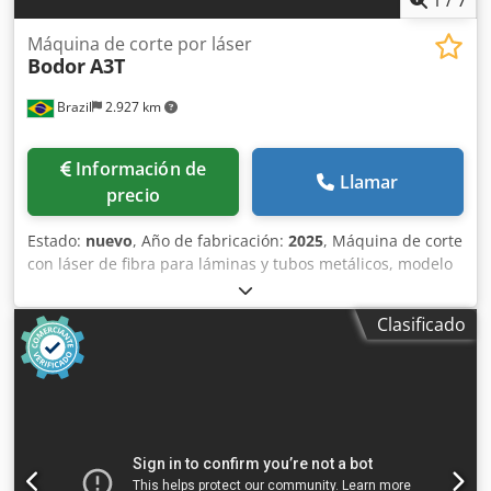
Máquina de corte por láser
Bodor
A3T
Brazil
2.927 km
Información de
Llamar
precio
Estado:
nuevo
, Año de fabricación:
2025
, Máquina de corte
con láser de fibra para láminas y tubos metálicos, modelo
básico. Una máquina con dos usos. La serie AT corta tanto
láminas como tubos metálicos. La mesa de corte modular,
Clasificado
con refuerzos, ahorra tiempo de desmontaje y mejora la
comodidad y la rigidez. El sistema de sujeción de la
máquina de corte es práctico, fácil y rápido, con un tiempo
mínimo de 3 segundos para la sujeción y una alta
precisión en la repetición. La eficiencia del corte con aire
aumenta un 37 % al cortar acero al carbono. Los cabezales
láser de fibra pueden detectar obstáculos salientes para