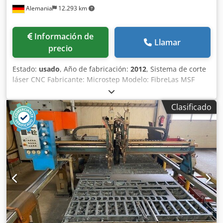
Alemania
12.293 km
Información de
Llamar
precio
Estado:
usado
, Año de fabricación:
2012
, Sistema de corte
láser CNC Fabricante: Microstep Modelo: FibreLas MSF
3001.15L Año de fabricación: 2012 Control CNC: iMSNC
Windows Horas de funcionamiento del láser (aprox.):
Clasificado
4.000-5.000 Potencia del láser: 2,5 kW Área de trabajo:
3.000 x 1.500 mm Espesor máximo de la chapa de acero:
15 mm Espesor máximo de la chapa de acero inoxidable: 8
mm Espesor máximo de la chapa de aluminio: 8 mm
Temperatura de funcionamiento: +10 a +30 °C y humedad
máxima del 90 % (a 20 °C) Conducto de extracción
(izquierda y derecha): Salida izquierda Ø 250 mm Crsdpfsx
Eh Drex Agmsf Fuente láser IPG, sistema láser de itrio YLS
2,5 kW Enfriador láser LC 170.01-A.3.5 Tensión: 400 V / 3
fases / 50 Hz Sistema de filtrado TEKA 4H 5,5 kW
Dimensiones exteriores del sistema completo: aprox.