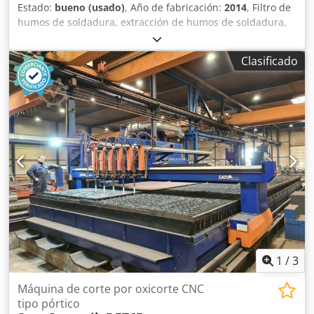
Estado:
bueno (usado)
, Año de fabricación:
2014
, Filtro de
humos de soldadura, extracción de humos de soldadura,
extracción de humos de soldadura por estaño, pequeño
aspirador de polvo - Fabricante: TEKA, extracción móvil de
Clasificado
humos de soldadura tipo Strongmaster IFA - Potencia: 1,1
kW - Caudal de aire: 3000 m³/h - Brazo de aspiración: Ø
160 mm x 4000 mm - Dimensiones de transporte:
950/670/Alto1365 mm Cjdozblywepfx Agmerf - Peso: 196 kg
1
/
3
Máquina de corte por oxicorte CNC
tipo pórtico