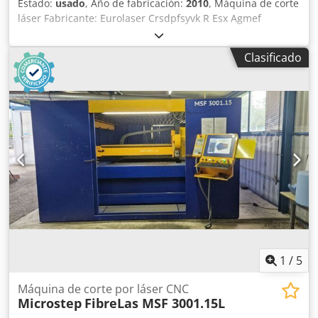
Estado:
usado
, Año de fabricación:
2010
, Máquina de corte
láser Fabricante: Eurolaser Crsdpfsyvk R Esx Agmef
Modelo: LCS XL-1600 Año de fabricación: 2010 Potencia:
200 W Área de trabajo: 2.270 mm x 1.600 mm Datos
Clasificado
eléctricos: máx. 6 kW / máx. 32 A Ámbito de aplicación
anterior: Corte de metacrilato Fuente láser renovada en
2021 ä3826
1
/
5
Máquina de corte por láser CNC
Microstep
FibreLas MSF 3001.15L