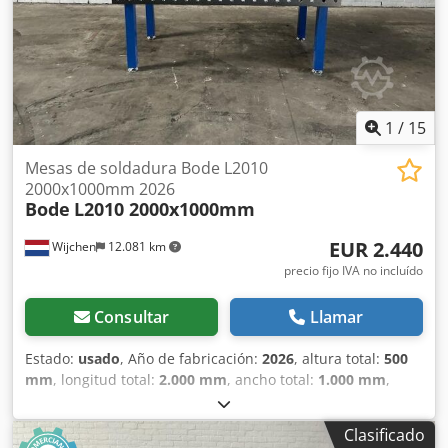
Longitud de la mesa [mm]: 2400 - Ancho de la mesa [mm]:
1200 - Grosor del tablero de la mesa [mm]: 15 -
Dimensiones de transporte: 2400mm x 1200mm x 600mm
(largo x ancho x alto) Información financiera IVA: El precio
indicado no incluye IVA IVA/imposición sobre la diferencia:
IVA deducible para empresas Entrega y recompra posibles
1
/
15
en cualquier momento para cualquier artículo del sector
industrial. Lukas van Rossum
Mesas de soldadura Bode L2010
2000x1000mm 2026
Bode
L2010 2000x1000mm
EUR 2.440
Wijchen
12.081 km
precio fijo IVA no incluído
Consultar
Llamar
Estado:
usado
, Año de fabricación:
2026
, altura total:
500
mm
, longitud total:
2.000 mm
, ancho total:
1.000 mm
,
Color: Gris El precio indicado no incluye los accesorios. *
Año de fabricación: 2026 * Documentación disponible: No
Clasificado
* Certificado CE: No * Modelo: Metal templado * Longitud