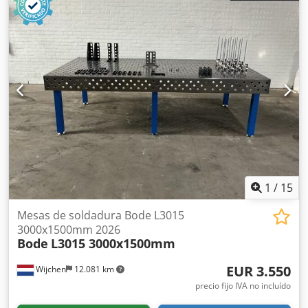
de la mesa [mm]: 2000 * Ancho de la mesa [mm]: 1000 *
Grosor de la superficie de la mesa [mm]: 15 * Dimensiones
de transporte: 2000 mm x 1000 mm x 500 mm (largo x
ancho x alto) Credpfx Aszry Rkogmsf Información
financiera IVA: El precio indicado no incluye el IVA.
IVA/Régimen de recargo del IVA: El IVA es deducible para
las empresas. Entrega y aceptación de equipos usados
posibles en cualquier momento para todos los productos
del sector industrial. Lukas van Rossum
1
/
15
Mesas de soldadura Bode L3015
3000x1500mm 2026
Bode
L3015 3000x1500mm
EUR 3.550
Wijchen
12.081 km
precio fijo IVA no incluído