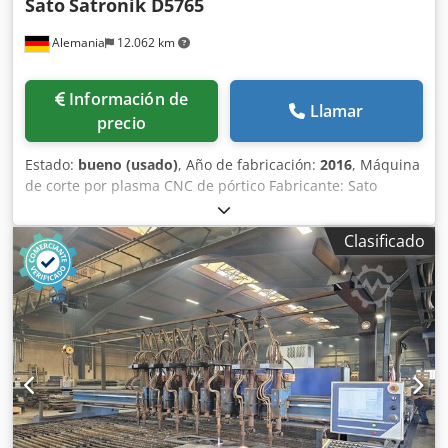
Sato
Satronik D5765
Alemania
12.062 km
Información de
Llamar
precio
Estado:
bueno (usado)
, Año de fabricación:
2016
, Máquina
de corte por plasma CNC de pórtico Fabricante: Sato
Modelo: Satronik D5765 Año de fabricación: 2016 Control
CNC: Satocontrol CNC 3010 Cjdpfjgqkc Nex Agmsrf Ancho
Clasificado
de vía: 5.750 mm 6 quemadores de corte autógeno sin
carril de desplazamiento sin mesa sin filtro 3826