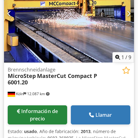
1
/
9
Brennschneidanlage
MicroStep
MasterCut Compact P
6001.20
Köln
12.087 km
Información de
Llamar
precio
Estado:
usado
, Año de fabricación:
2013
, número de
máquina/vehículo:
0602-260025
, La MicroStep MasterCut