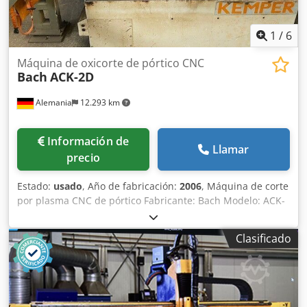
10.400 x 3.610 mm 3826
1
/
6
Máquina de oxicorte de pórtico CNC
Bach
ACK-2D
Alemania
12.293 km
Información de
Llamar
precio
Estado:
usado
, Año de fabricación:
2006
, Máquina de corte
por plasma CNC de pórtico Fabricante: Bach Modelo: ACK-
2D Año de fabricación: 2006 Control CNC: NBS300 Mesa de
trabajo: 1,5 x 6 m Cjdjw El Udspfx Agmjrf 2 quemadores de
Clasificado
oxicorte 3826