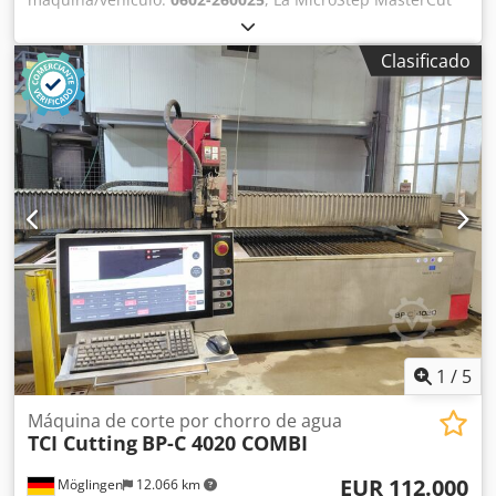
Compact P 6001.20 est une machine de découpe plasma
CNC compacte et performante, destinée à l'usinage précis
Clasificado
de tôles sur une surface de travail pouvant atteindre 6 000
× 2 000 mm. Cette machine de type portique est équipée
d'une source plasma de précision Kjellberg HiFocus 161i,
d'une console de gaz automatique et de la technologie
Contour Cut Speed. Vitesse de positionnement maximale
de 35 000 mm/min. Csdpfx Aszq E A Asgmsrf
1
/
5
Máquina de corte por chorro de agua
TCI Cutting
BP-C 4020 COMBI
EUR 112.000
Möglingen
12.066 km