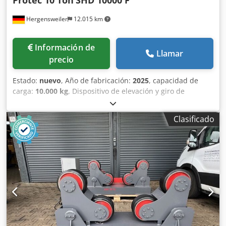
Protec 10 Ton
SHD 10000 F
Hergensweiler
12.015 km
Información de
Llamar
precio
Estado:
nuevo
, Año de fabricación:
2025
, capacidad de
carga:
10.000 kg
, Dispositivo de elevación y giro de
columna con capacidad de carga de 10 toneladas,
disponible en conjunto o por separado 2 lados
Clasificado
motorizados Dwjdpfowtxxrsx Aklea La máquina se ofrece
como conjunto sincronizado o por separado Dispositivo
inversor/ posicionador Protec Syncrolift Columna doble,
mando a distancia inalámbrico y manual Ajuste de
columnas eléctricamente desplazable en ambos lados
Capacidad de carga de 10.000 kg, 360° de giro Altura de
trabajo mínima: 800 mm Altura de trabajo máxima: 1.700
mm Velocidad: 0,5 rpm Diámetro del plato de sujeción: 900
mm Accionamiento de giro: 2 x 2,2 kW Par de giro: 18.950
Nm La máquina también se ofrece por separado como