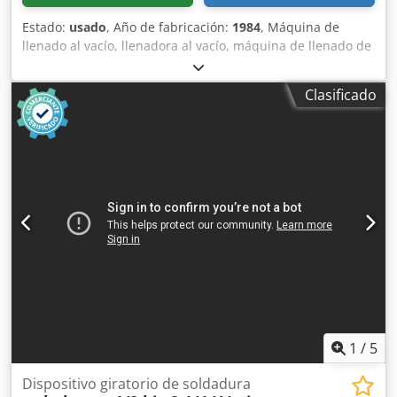
Estado:
usado
, Año de fabricación:
1984
, Máquina de
llenado al vacío, llenadora al vacío, máquina de llenado de
embutidos, dispositivo para separar y cortar -Entrega: en
el estado actual, tal como se inspeccionó -Diseño: llenado,
Clasificado
dosificación, corte y suspensión -Control por programa: -
Transmisión de corte: -Boquilla de corte: Ø 10 x 400 mm
Dedpfx Aob A Il Hjklewa -Dimensiones: 3400/1000/A1500
mm -Peso: 860 kg
1
/
5
Dispositivo giratorio de soldadura