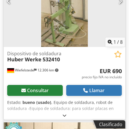
rotación: derecha/izquierda -Ejes: 2 unidades -Inclinación:
manual -Ajuste de altura: no -Cantidad: 1 unidad
disponible -Dimensiones totales: 740/580/H630 mm -Peso:
145 kg
1
/
8
Dispositivo de soldadura
Huber Werke
532410
EUR 690
Wiefelstede
12.306 km
precio fijo IVA no incluído
Consultar
Llamar
Estado:
bueno (usado)
, Equipo de soldadura, robot de
soldadura -Equipo de soldadura: para soldar placas en
ángulo. -Con: ajuste del recorrido (final de carrera). -
Neumático: sistema de sujeción del material (en ángulo). -
Clasificado
Velocidad de soldadura: ajustable. Djdpfxjb A Hrle Aklswa -