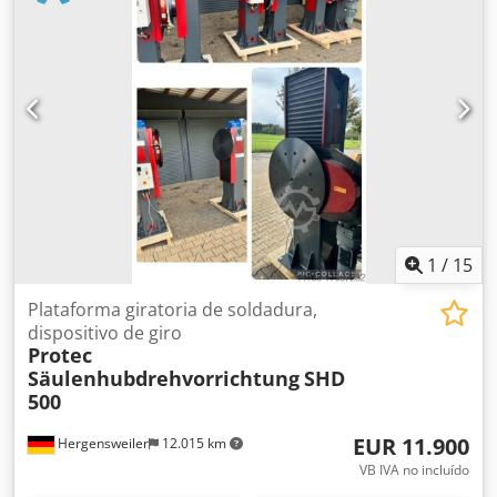
Dimensiones: largo 1900 mm x ancho 470 mm x alto 390
mm Djdpfx Asw D Rhaeklewa Velocidad regulable de 200 a
1200 mm/min. Motor AC 380 V
1
/
15
Plataforma giratoria de soldadura,
dispositivo de giro
Protec
Säulenhubdrehvorrichtung
SHD
500
EUR 11.900
Hergensweiler
12.015 km
VB IVA no incluído