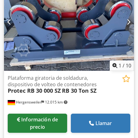
mm - Potencia: 0,1 kW Dwsdpfxodwpdus Aklea - Velocidad:
RPM - Ejes: 2 unidades - Inclinación: manual - Ajuste de
altura: no - Cantidad: 1 dispositivo de rotación para
soldadura disponible - Precio: por unidad - Dimensiones:
830/450/A 920 mm - Peso propio: 174 kg
1
/
10
Plataforma giratoria de soldadura,
dispositivo de volteo de contenedores
Protec RB 30 000 SZ
RB 30 Ton SZ
Hergensweiler
12.015 km
Información de
Llamar
precio