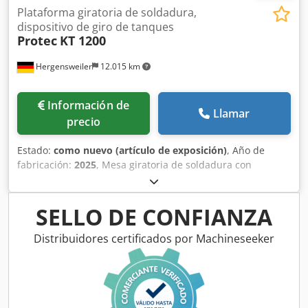
Plataforma giratoria de soldadura,
dispositivo de giro de tanques
Protec
KT 1200
Hergensweiler
12.015 km
Información de
Llamar
precio
Estado:
como nuevo (artículo de exposición)
, Año de
fabricación:
2025
, Mesa giratoria de soldadura con
capacidad de carga de 1200 kg, certificado CE. Muy
robusta. Velocidad regulable de forma continua desde 0,05
hasta 0,7 RPM. Diámetro de la mesa giratoria: 1200 mm.
SELLO DE CONFIANZA
Dsdpslamr Ejfx Aklswa Inclinación hasta 120°. Altura en
posición horizontal: 1,05 m; altura en posición inclinada
Distribuidores certificados por Machineseeker
hasta el centro: 880 mm. Mando a distancia manual y con
pedal. Longitud: 1,35 m x anchura: 1,2 m.