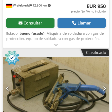
EUR 950
Wiefelstede
12.306 km
precio fijo IVA no incluído
Consultar
Llamar
Estado:
bueno (usado)
, Máquina de soldadura con gas de
protección, equipo de soldadura con gas de protección,
sistema de soldadura MIG/MAG -Potencia máxima de
soldadura: 340 A -Sistema de avance de 4 rodillos -
Clasificado
Refrigerado por agua -Incluye cable de masa -Con
alimentador de hilo desmontable Dwedpob Hiy Sofx Aklsa -
Longitud del conjunto de mangueras: 4000 mm -
Dimensiones: 1100/515/A1170 mm -Peso: 214 kg