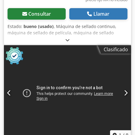
Consultar
Llamar
Estado:
bueno (usado)
, Máquina de sellado continuo,
máquina de sellado de película, máquina de sellado
térmico -Fabricante: Rische, máquina de soldadura
continua máquina de soldadura de película Polystar -Tipo:
Clasificado
Polystar 350/5 DSM-TE Dwsdpfx Akjvyq Dujlsa -Voltaje: 220
V - Datos técnicos: ver foto placa tipo -Dimensiones:
520/250/H5600 mm -Peso: 12,1 kg