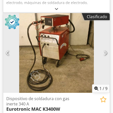
electrodo, máquinas de soldadura de electrodo,
rectificadores de soldadura de electrodo, fuentes de
corriente -Rectificadores trifásicos para: soldaduras con
Clasificado
electrodo de corriente continua (DC) Dwsdpfxod Ih Daj
Aklsa -Potencia de soldadura: máx. 350 A -Cable de
soldadura con: pinza de electrodo -Cable de masa -
Cantidad: 2 soldadoras disponibles -Precio: por unidad -
Dimensiones: 500/620/A835 mm -Peso: 126 kg
1
/
9
Dispositivo de soldadura con gas
inerte 340 A
Eurotronic
MAC K3400W