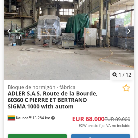
1
/
12
Bloque de hormigón - fábrica
ADLER S.A.S. Route de la Bourde,
60360 C
PIERRE ET BERTRAND
SIGMA 1000 with autom
EUR 68.000
Kaunas
13.284 km
EUR 89.000
EXW precio fijo IVA no incluído