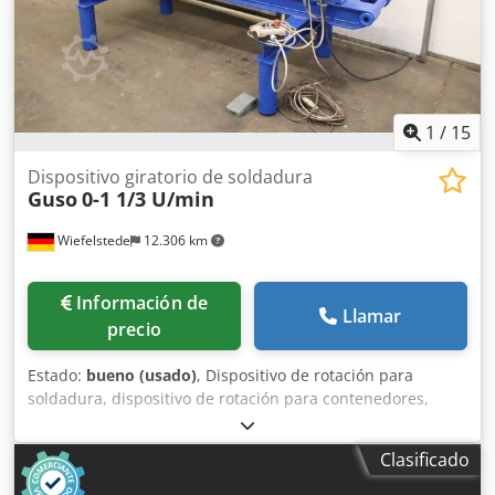
1
/
15
Dispositivo giratorio de soldadura
Guso
0-1 1/3 U/min
Wiefelstede
12.306 km
Información de
Llamar
precio
Estado:
bueno (usado)
, Dispositivo de rotación para
soldadura, dispositivo de rotación para contenedores,
dispositivo de rotación para soldadura, dispositivo de
rotación para soldadura, equipo de soldadura, mesa de
Clasificado
rotación para soldadura, dispositivo de rotación para
soldadura, engranaje, engranaje cónico, engranaje