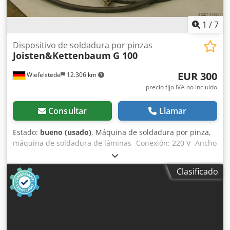
1
/
7
Dispositivo de soldadura por pinzas
Joisten&Kettenbaum
G 100
EUR 300
Wiefelstede
12.306 km
precio fijo IVA no incluído
Consultar
Llamar
Estado:
bueno (usado)
, Máquina de soldadura por pinza,
máquina de soldadura de láminas -Conexión: 220 V -Ancho
de trabajo: 300 mm Dedpfxsb A Sm De Aklewa -Peso: 10 kg
Clasificado