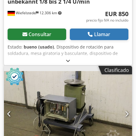
unbekannt
1/8 bis 2 1/4 U/min
EUR 850
Wiefelstede
12.306 km
precio fijo IVA no incluído
Consultar
Llamar
Estado:
bueno (usado)
, Dispositivo de rotación para
soldadura, mesa giratoria y basculante, dispositivo de
rotación de contenedores, dispositivo de rotación para
soldadura, dispositivo de rotación para soldadura, equipo
Clasificado
de soldadura, mesa giratoria para soldadura, mesa
giratoria y basculante para soldadura, dispositivo de
rotación para soldadura. -Mordaza de tres garras: Ø 200
mm -Velocidad de rotación: de 1/8 a 2 1/4 RPM -Sentido de
rotación: derecha/izquierda -Altura entre puntos: 535 mm
-Ejes: 1 unidad Dwedef Nb Dwepfx Akloa -Inclinación: No -
Ajuste de altura: No -Dimensiones: 925/1100/A700 mm -
Peso: 188 kg