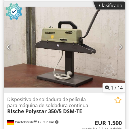
mesa giratoria para soldadura, mesa giratoria e inclinable
Clasificado
para soldadura, dispositivo de rotación para soldadura,
mesa giratoria e inclinable para soldadura. Dwsdpfx Akjxm
Sqrslsa -Dispositivo de rotación para soldadura: longitud
de rotación de 3130 mm -Plato giratorio: Ø 800 mm -Altura
máxima: 870 mm -Velocidad de rotación: regulable
electrónicamente de forma continua, de 0 a 3 RPM -
Transmisión: servomotor de 1/1,6 kW con refrigeración,
véase la foto de la placa de características -Sentido de
rotación: rotación a la derecha/izquierda -Ejes: 1 unidad -
Inclinable: No -Ajuste de altura: No -Dimensiones de
transporte: 3890/900/A1420 mm -Peso: 880 kg
1
/
14
Dispositivo de soldadura de película
para máquina de soldadura continua
Rische
Polystar 350/5 DSM-TE
EUR 1.500
Wiefelstede
12.306 km
precio fijo IVA no incluído