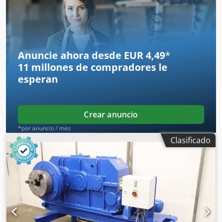
(por par de rotores): 12 toneladas Peso: 3.200 kg Distancia
entre soportes: Estándar: 15 metros Dedpfozkvfusx Aklowa
(conectados mediante un cable de conexión), sin embargo,
la distancia se puede elegir libremente, ya que los
soportes son móviles. ä22726
Anuncie ahora desde EUR 4,49
*
11 millones de compradores
le
esperan
Crear anuncio
*por anuncio / mes
Clasificado