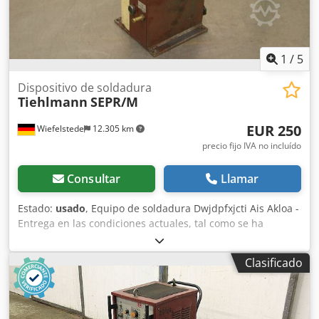
1
/
5
Dispositivo de soldadura
Tiehlmann
SEPR/M
EUR 250
Wiefelstede
12.305 km
precio fijo IVA no incluído
Consultar
Llamar
Estado:
usado
, Equipo de soldadura Dwjdpfxjcti Ais Akloa -
Entrega en las condiciones actuales, tal como se ha
inspeccionado -Neumático: sí -Dimensiones: 210/170/A370
mm -Peso: 11,3 kg
Clasificado