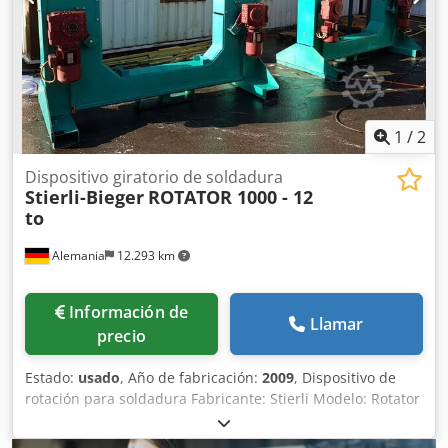
mm. Velocidad: 0,5 RPM. Diámetro del plato de sujeción:
900 mm. Movimiento de rotación: 2 x 2,2 kW. Par de
torsión: 18.950 Nm. La máquina también se ofrece de
forma individual como modelo mono (más económico).
Djdpfx Akswtq Dtolowa Opcionalmente, con brida
articulada (brida de cardán).
1
/
2
Dispositivo giratorio de soldadura
Stierli-Bieger
ROTATOR 1000 - 12
to
Alemania
12.293 km
Información de
Llamar
precio
Estado:
usado
, Año de fabricación:
2009
, Dispositivo de
rotación para soldadura Fabricante: Stierli Modelo: Rotator
1000 Año de fabricación: 2009 Diámetro máximo de
rotación: Ancho de carga: 1.000 mm Capacidad de carga