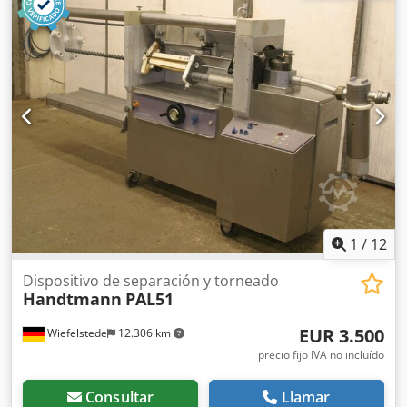
Sin: equipo de soldadura con gas protector.
1
/
12
Dispositivo de separación y torneado
Handtmann
PAL51
EUR 3.500
Wiefelstede
12.306 km
precio fijo IVA no incluído
Consultar
Llamar