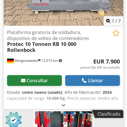
modelo Mono (más económico) Opcional con brida
articulada (brida cardán)
1
/
7
Plataforma giratoria de soldadura,
dispositivo de volteo de contenedores
Protec 10 Tonnen
RB 10 000
Rollenbock
EUR 7.900
Hergensweiler
12.015 km
precio fijo IVA no incluído
Consultar
Llamar
Estado:
como nuevo (usado)
, Año de fabricación:
2024
,
capacidad de carga:
10.000 kg
, Precio especial, medio año
de uso, como nuevo, con garantía Juego completo
autocentrante, doble accionamiento, síncrono con mando
Clasificado
a distancia manual, pantalla digital y pedal Diámetro de
300 mm a 3500 mm Rodillos motrices de diámetro 300 mm