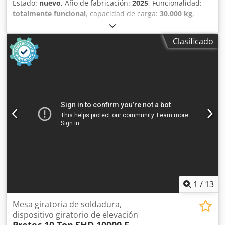
Estado:
nuevo
, Año de fabricación:
2025
, Funcionalidad:
totalmente funcional
, capacidad de carga:
30.000 kg
,
Equipamiento:
mando a distancia de pie
, Capacidad de
carga de 30 toneladas, autocentrante. Nueva. 380 V.
Clasificado
Control remoto de mano y pie. Velocidad de rotación: 100-
1000 mm/min. Rango de diámetro: 600-4500 mm.
Dedpfxswrpfgo Aklowa Diámetro de la rueda motriz: 350
mm x ancho: 180 mm. Material: PU resistente al calor,
antideslizante. Dimensiones: 2350 x 1460 x 1050 mm.
Doble accionamiento: síncrono.
1
/
13
Mesa giratoria de soldadura,
dispositivo giratorio de elevación