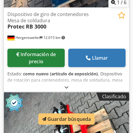
1
/
6
Dispositivo de giro de contenedores
Mesa de soldadura
Protec
RB 3000
Hergensweiler
12.015 km
Información de
Llamar
precio
Estado:
como nuevo (artículo de exposición)
, Dispositivo
de rotación para contenedores, mesa de soldadura, mesa
de soldadura rotatoria, soporte con rodillos. Dwedpfod An
Aaex Aklea Capacidad de carga: 3000 kg. Con control
Clasificado
remoto de pedal. Velocidad ajustable de forma continua,
de 80 a 1600 mm/min. Diámetro: de 40 mm a 1400 mm.
Diámetro del rodillo: 200 mm. L: 800 x A: 370 x Al: 450.
Posible variación en el modelo o el color.
Guardar búsqueda