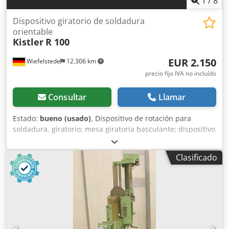
1
/
8
Dispositivo giratorio de soldadura
orientable
Kistler
R 100
EUR 2.150
Wiefelstede
12.306 km
precio fijo IVA no incluído
Consultar
Llamar
Estado:
bueno (usado)
, Dispositivo de rotación para
soldadura, giratorio; mesa giratoria basculante; dispositivo
de rotación de recipientes; dispositivo de rotación para
soldadura; dispositivo de rotación para soldadura; equipo
Clasificado
de soldadura; mesa giratoria para soldadura; mesa
giratoria y basculante para soldadura; dispositivo de
rotación para soldadura; mesa giratoria basculante para
soldadura. Djdpoh D Il Tjfx Aklowa -Fabricante: Kistler,
mesa giratoria para soldadura basculante con base móvil.
-Plato giratorio: Ø 400 mm -Velocidad de rotación: de 0,08
a 6,3 rpm / de 0,01 a 8 m/min a Ø 400 mm -Sentido de