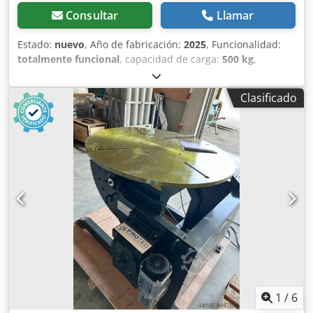
Consultar
Llamar
Estado:
nuevo
, Año de fabricación:
2025
, Funcionalidad:
totalmente funcional
, capacidad de carga:
500 kg
,
Dispositivo de giro elevador de columna 500 kg de
capacidad de carga Posicionador Sideros Syncrolift Doble
Clasificado
columna Mando a distancia por radio (inalámbrico) Año de
construcción 2024 Capacidad de carga 500 kg Altura
mínima de trabajo: 1000 mm Altura máxima de trabajo
1500 mm Velocidad 1 rpm Dedouk Niaepfx Aklowa Ajuste
vertical 500 mm Diámetro de la placa de sujeción 500 mm
Rotación 0,4 kW Motor de elevación 2 x 0,6 kW Hay
disponibles varios dispositivos de giro de elevación de
columnas 500 kg, 1000 kg, 2000 kg, 3000 kg, 5000 kg, 10000
kg, 20000 kg Solicitar presupuesto
1
/
6