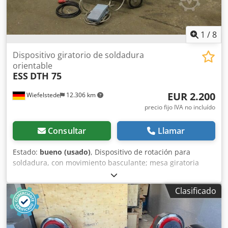
1
/
8
Dispositivo giratorio de soldadura
orientable
ESS
DTH 75
EUR 2.200
Wiefelstede
12.306 km
precio fijo IVA no incluído
Consultar
Llamar
Estado:
bueno (usado)
, Dispositivo de rotación para
soldadura, con movimiento basculante; mesa giratoria
inclinable; dispositivo de rotación de recipientes;
dispositivo de rotación para soldadura; dispositivo de
Clasificado
rotación para soldadura; equipo de soldadura; mesa
giratoria para soldadura; mesa giratoria e inclinable para
soldadura; dispositivo de rotación para soldadura. - Carga:
75 kg - Diámetro de sujeción: 300 mm - Eje hueco: Ø 42,5