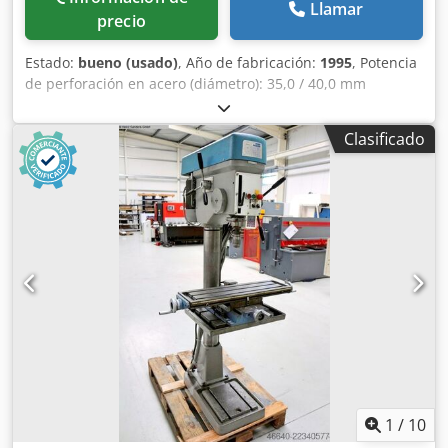
Llamar
precio
Estado:
bueno (usado)
, Año de fabricación:
1995
, Potencia
de perforación en acero (diámetro): 35,0 / 40,0 mm
Voladizo: 300 mm Carrera de perforación: 180 mm
Velocidad de rotación: 65,0 - 1.750 rpm Cedpfxozl E Uhj
Clasificado
Amyjrf Tamaño de la mesa: 615 x 420 mm Diámetro de la
columna: 155 mm Avance: 0,1 / 0,2 / 0,3 mm/rev Cono del
eje: MK 4 Potencia del motor: 0,9 / 1,5 kW Peso: 450 kg
Dimensiones (largo x ancho x alto): 800 x 650 x 1850 mm
Equipamiento: - Taladradora de columna robusta -
Regulación de velocidad continua (correa trapezoidal) -
Avance automático del eje * con retroceso
electromagnético - Motor conmutable de polos - Sentido
de giro del eje de perforación: derecha/izquierda - Tope de
profundidad de perforación - Mesa de la máquina con 2
ranuras en T * ajustable en altura mediante manivela -
Botón de parada de emergencia en la parte frontal -
Manual de instrucciones (PDF)
1
/
10