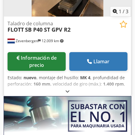
1
/
3
Taladro de columna
FLOTT
SB P40 ST GPV R2
Zevenbergen
12.009 km
Información de
Llamar
precio
Estado:
nuevo
, montaje del husillo:
MK 4
, profundidad de
perforación:
160 mm
, velocidad de giro (máx.):
1.400 rpm
,
velocidad de rotación (mín.):
700 rpm
, ancho total:
637
mm
, longitud total:
1.096 mm
, altura total:
2.120 mm
,
Equipamiento:
documentación / manual
, Capacidad de
taladrado en acero ST 60: Ø40 mm Cono Morse del husillo
de taladrado: MK-4 Profundidad de taladrado: 160 mm
Superficie de la mesa de taladrado: 590 x 450 mm
Velocidad mínima del husillo: 700 rpm Velocidad máxima
del husillo: 1400 rpm Longitud: 1096 mm Anchura: 637 mm