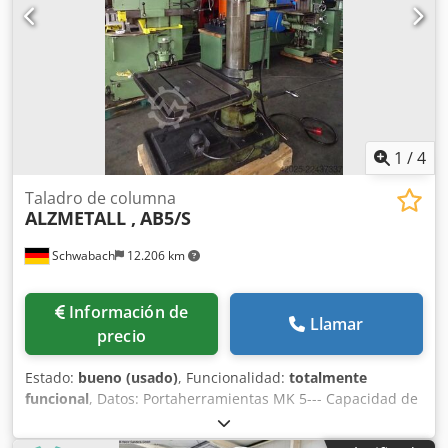
1
/
4
Taladro de columna
ALZMETALL ,
AB5/S
Schwabach
12.206 km
Información de
Llamar
precio
Estado:
bueno (usado)
, Funcionalidad:
totalmente
funcional
, Datos: Portaherramientas MK 5--- Capacidad de
taladrado con ST60 50 mm--- Rangos de velocidad
infinitamente variables aprox. 40 - 180 rpm + Crjdpfx