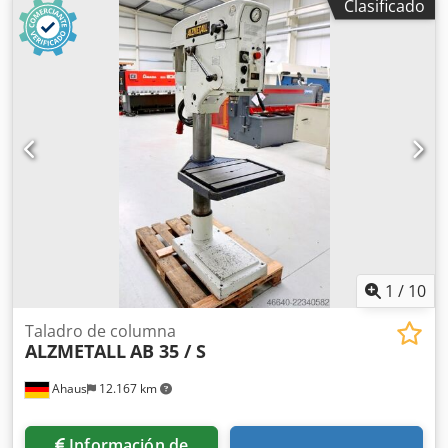
Clasificado
Amjzp Dr Hsyjf 180 - 800 rpm--- 5 avances 0,1 / 0,14 / 0,2 /
0,28 / 0,4 mm/rev--- Superficie de la mesa, 880 x 670 mm---
profundidad de garganta: 385 mm---
1
/
10
Taladro de columna
ALZMETALL
AB 35 / S
Ahaus
12.167 km
Información de