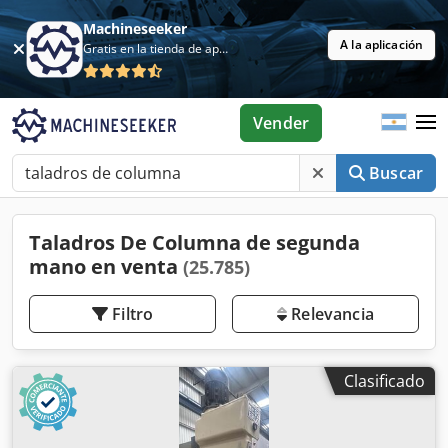
Machineseeker
A la aplicación
Gratis en la tienda de aplicaciones
Vender
Buscar
Taladros De Columna de segunda
mano en venta
(25.785)
Filtro
Relevancia
Clasificado