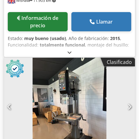
Wishaw
11.903 km
Información de
Llamar
precio
Estado:
muy bueno (usado)
, Año de fabricación:
2015
,
Funcionalidad:
totalmente funcional
, montaje del husillo:
MK 3
, Taladradora de columna con cabezal de engranajes
Meyer Modelo: SR25 Cono del husillo: No. 3 Morse
Clasificado
Cedpozrnndefx Amyerf Velocidades del husillo: 125-2825
RPM Superficie de la mesa: 350 x 400 mm (Elevación y
descenso manual / Rotación) Distancia de la garganta: 240
mm Motor: 0,75 kW Con: Protector del mandril Freno de
seguridad Luz de bajo voltaje Dimensiones: 700 x 450 x
1900 mm (alto) Peso: 400 kg