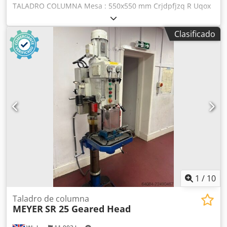
TALADRO COLUMNA Mesa : 550x550 mm Crjdpfjzq R Uqox
Amyof Ø broca : 32 mm Distancia del husillo a la columna:
360 mm Altura máx de la mesa al bajo husillo: 780 mm
Clasificado
Profundidad de taladrado: 200 mm Mesa giratoria con
grados: Sí Embrague de avance de husillo: Sí Velocidades:
de 93 a 1420 Avances de taladrado: 0,10-0,18-0,24
1
/
10
Taladro de columna
MEYER
SR 25 Geared Head