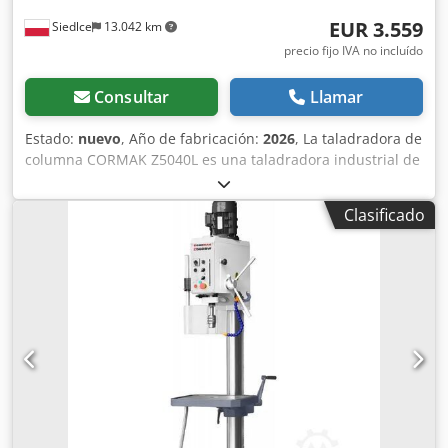
EUR 3.559
Siedlce
13.042 km
precio fijo IVA no incluído
Consultar
Llamar
Estado:
nuevo
, Año de fabricación:
2026
, La taladradora de
columna CORMAK Z5040L es una taladradora industrial de
columna para metal, diseñada para trabajos intensivos y
de precisión en plantas de producción y talleres de
Clasificado
herramientas. Equipada con avance automático, función
de roscado y una mesa de ranuras giratoria e inclinable,
permite realizar de forma eficaz las operaciones de
taladrado y roscado más exigentes. Se trata de una
taladradora industrial completa, que ofrece una
flexibilidad total en la configuración y seguridad de uso.
Principales ventajas de la máquina Crsdpfx Amjridxxsyjf *
Avance automático del husillo: con dos valores de avance
(0,1 mm y 0,2 mm/rev), permite un funcionamiento estable
y repetible a grandes profundidades de taladrado. * Mesa
de ranuras giratoria e inclinable: ajustable alrededor de la