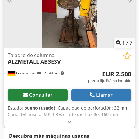
1
/
7
Taladro de columna
ALZMETALL
AB3ESV
EUR 2.500
Lüdenscheid
12.144 km
precio fijo IVA no incluído
Consultar
Llamar
Estado:
bueno (usado)
, Capacidad de perforación: 32 mm
Cono del husillo: MK 3 Recorrido del husillo: 160 mm
Saliente: 290 mm Tamaño de la mesa: 510 x 300 mm
Diámetro de la columna: 115 mm Avanzado mediante
cremallera Cedpfx Aezp Nfxjmyorf Velocidad del husillo: 55
Descubra más máquinas usadas