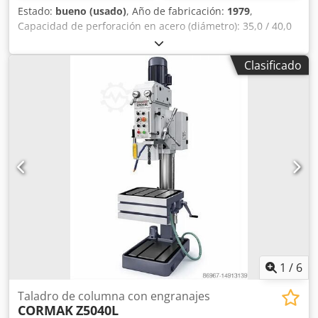
Estado:
bueno (usado)
, Año de fabricación:
1979
,
Capacidad de perforación en acero (diámetro): 35,0 / 40,0
mm Brazo: 300 mm Carrera de perforación: 180 mm
Velocidad de giro: 110 - 1450 rpm Tamaño de la mesa: Ø
Clasificado
455 mm Diámetro de la columna: 155 mm Avance: 0,1 / 0,2
/ 0,3 m/min Cono del husillo: MK 4 Potencia del motor: 1,5
kW Peso: 450 kg Dimensiones (largo x ancho x alto): 800 x
650 x 1850 mm Equipamiento: - Taladradora de columna
robusta (correa trapezoidal) Cedpfx Ajzl E Tkjmyorf -
Avance automático del husillo - Ajuste de velocidad
continuo - Tope de profundidad - Mesa de máquina
redonda con ranuras en T * Ajuste de altura mediante
manivela * Giratoria - Botón de parada de emergencia en
la parte frontal - Sistema de refrigeración con depósito
independiente - Manual de instrucciones
1
/
6
Taladro de columna con engranajes
CORMAK
Z5040L