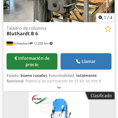
1
/
4
Taladro de columna
Bluthardt
B 6
Schwabach
12.206 km
Información de
Llamar
precio
Estado:
bueno (usado)
, Funcionalidad:
totalmente
funcional
, Potencia de perforación en ST 60: 50 mm 8
velocidades de transmisión: 67 – 750 U/min Motor del
husillo: 2,5 / 3,3 kW 4 avances de perforación: 0,1 / 0,2 / 0,3
Clasificado
/ 0,40 mm/U Voladizo: aprox. 355 mm Csdpszrzl Aefx
Amysrf Superficie de la mesa: 500 x 620 mm (medido sin el
borde) Recorrido del husillo: 250 mm Cono: MK 5