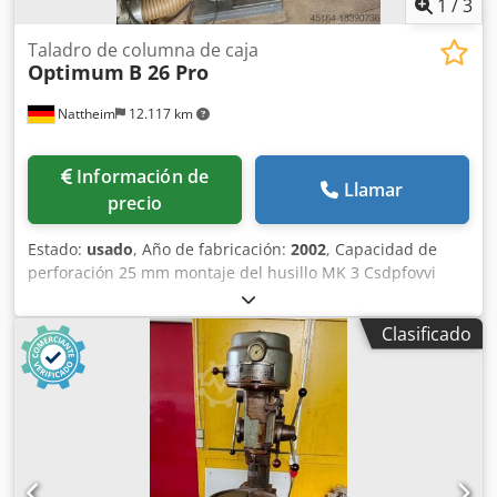
1
/
3
Taladro de columna de caja
Optimum
B 26 Pro
Nattheim
12.117 km
Información de
Llamar
precio
Estado:
usado
, Año de fabricación:
2002
, Capacidad de
perforación 25 mm montaje del husillo MK 3 Csdpfovvi
Aujx Amyorf Lugar de almacenamiento: Nattheim
Clasificado