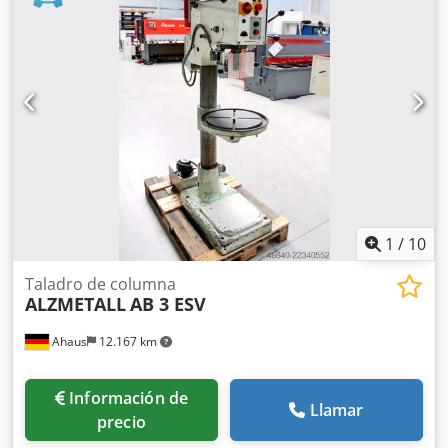
ancho x alto): 500 x 800 x 1920 mm Equipamiento: -
Taladradora de columna robusta - Ajuste de velocidad
continuo (correa trapezoidal) - Motor conmutable de polos
- Tope de profundidad de perforación - Mesa de la
máquina con 2 ranuras en T Crjdpezl E T Rsfx Amysf *
Ajuste de altura mediante manivela - Pulsador de parada
de emergencia (con bloqueo) - Interruptor conmutador
para giro a la derecha y a la izquierda - Manual de
instrucciones (PDF)
1
/
10
Taladro de columna
ALZMETALL
AB 3 ESV
Ahaus
12.167 km
Información de
Llamar
precio