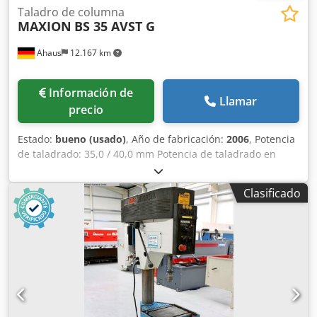
Taladro de columna
MAXION
BS 35 AVST G
Ahaus
12.167 km
Información de
Llamar
precio
Estado:
bueno (usado)
, Año de fabricación:
2006
, Potencia
de taladrado: 35,0 / 40,0 mm Potencia de taladrado en
fundición: 50,0 mm Rosca: M 30 Recorrido del taladro: 150
mm Tamaño de la mesa: 730 x 210 mm Saliente: 280 mm
Clasificado
Velocidad: 80,0 - 1.400 rpm Distancia entre el eje y la
mesa: 85 - 755 mm Cono del eje: MK 4 Diámetro de la
columna: 120 mm Avance: 0,1 / 0,2 / 0,3 mm/rev Voltaje:
400 V Potencia del motor: 1,3 / 2,3 kW Peso de la máquina:
aproximadamente 350 kg Dimensiones (largo x ancho x
alto): 800 x 600 x 2020 mm Precio nuevo, incluyendo
accesorios: aproximadamente 20.000 euros Precio especial
bajo consulta Cjdpfx Amjzl E Ubeyorf Equipamiento: -