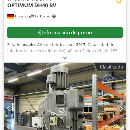
OPTIMUM
DH40 BV
Günzburg
12.102 km
Información de precio
Estado:
usado
, Año de fabricación:
2017
, Capacidad de
taladrado en acero (diámetro): 40 mm Salida del eje: 285
mm Carrera de taladrado: 160 mm Velocidad de giro del
husillo: 150-2.000 rpm Cono del husillo: MK4 Cjdpfx
Clasificado
Aszpzdasmyerf Diámetro de la columna: 115 mm Consumo
total de energía: 1,5/2,2 kW Peso de la máquina:
aproximadamente 275 kg Espacio requerido:
aproximadamente 1000x700x1900 mm