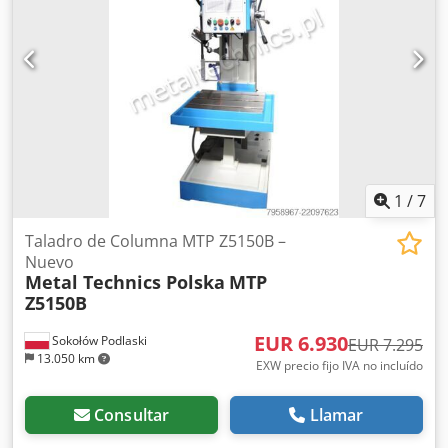
1
/
7
Taladro de Columna MTP Z5150B –
Nuevo
Metal Technics Polska
MTP
Z5150B
EUR 6.930
Sokołów Podlaski
EUR 7.295
13.050 km
EXW precio fijo IVA no incluído
Consultar
Llamar