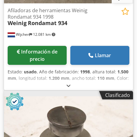
Afiladoras de herramientas Weinig
Rondamat 934 1998
Weinig
Rondamat 934
Wijchen
12.081 km
Información de
Llamar
precio
Estado:
usado
, Año de fabricación:
1998
, altura total:
1.500
mm
, longitud total:
1.200 mm
, ancho total:
110 mm
, Color:
Crema Peso en vacío: 750 kg Precio: Consultar - Año de
fabricación: 1998 - Documentación disponible: No -
Clasificado
Marcado CE: Sí - Certificado CE: No - Número de serie:
84915 - Control: Convencional - Dimensiones de
transporte: 1200 mm x 110 mm x 1500 mm (l x a x a) - Peso
de transporte [kg]: 750 kg - Unidades de embalaje de
transporte [uds.]: 1 Cedpfx Ajzry Ivolierf Información
financiera IVA: El precio indicado no incluye el IVA
IVA/régimen de recargo: IVA deducible para empresas