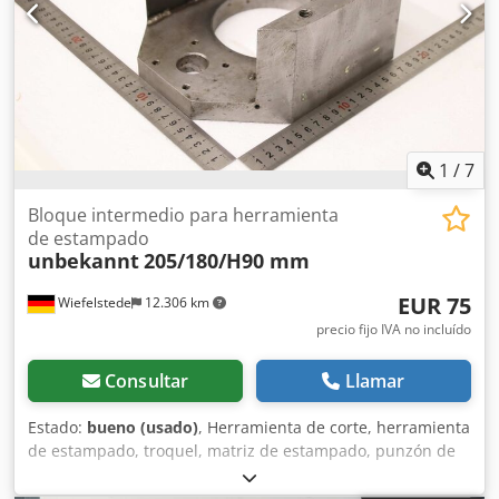
175/107/125 mm (alto) -Peso: 6,1 kg/unidad
1
/
7
Bloque intermedio para herramienta
de estampado
unbekannt
205/180/H90 mm
EUR 75
Wiefelstede
12.306 km
precio fijo IVA no incluído
Consultar
Llamar
Estado:
bueno (usado)
, Herramienta de corte, herramienta
de estampado, troquel, matriz de estampado, punzón de
estampado, soporte de matriz -Herramienta de
estampado: bloque intermedio -Taladro: Ø 100 mm / Ø 25