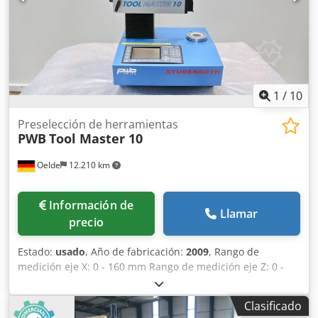
1
/
10
Preselección de herramientas
PWB
Tool Master 10
Oelde
12.210 km
Información de
Llamar
precio
Estado:
usado
, Año de fabricación:
2009
, Rango de
medición eje X: 0 - 160 mm Rango de medición eje Z: 0 -
300 mm Portaherramientas: SK 40 / BT 40 Resolución:
0,001 mm Temperatura ambiente: 0 - 45 °C Espacio
Clasificado
requerido: aprox. 0,60 x 0,50 x 0,85 m Peso: aprox. 60 kg