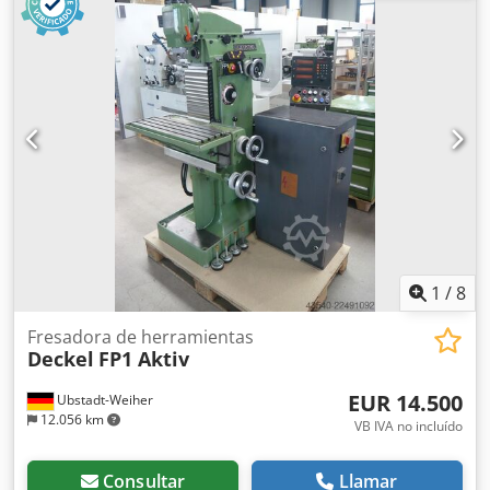
Presetter de herramientas Cjdpfjzrzqfex Aliorf PWB - Tool
Master 10 - incluye electrónica de medición TC100
1
/
8
Fresadora de herramientas
Deckel
FP1 Aktiv
EUR 14.500
Ubstadt-Weiher
12.056 km
VB IVA no incluído
Consultar
Llamar