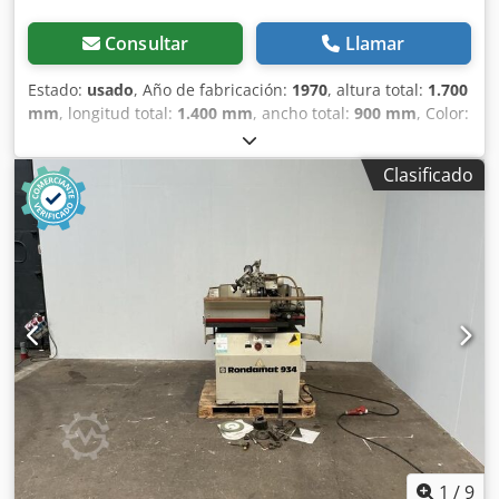
Consultar
Llamar
Estado:
usado
, Año de fabricación:
1970
, altura total:
1.700
mm
, longitud total:
1.400 mm
, ancho total:
900 mm
, Color:
Gris Peso en vacío: 500 kg - Año de fabricación: 1970
Crodpszry I Aefx Alijf - Documentación disponible: No -
Clasificado
Certificado CE disponible: No - Número de serie: CH -
Control: Convencional - Potencia del motor: 1,4 kW -
Dimensiones de transporte: 1400 mm x 900 mm x 1700
mm (largo x ancho x alto) - Peso de transporte [kg]: 500 kg -
Paquetes de transporte [ud.]: 1 Información financiera IVA:
El precio indicado es más IVA IVA/régimen de margen: IVA
deducible para empresarios Entrega y recompra posibles
en todo momento para todos los artículos del sector
industrial Lukas van Rossum
1
/
9