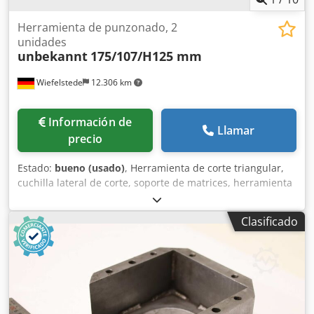
Herramienta de punzonado, 2
unidades
unbekannt
175/107/H125 mm
Wiefelstede
12.306 km
Información de
Llamar
precio
Estado:
bueno (usado)
, Herramienta de corte triangular,
cuchilla lateral de corte, soporte de matrices, herramienta
de separación, herramienta de estampación, troquel,
matriz de estampación, punzón de corte angular, punzón
Clasificado
de estampación, punzón de corte cuadrado, punzón de
corte, herramienta de corte -Herramienta de estampación:
para cizalla de acero perfilado, cizalla de acero plano, 2
unidades -Distancia entre orificios: 135 x Ø17 mm -
Dimensiones: ver fotos -Entrega/precio: completo
Crsdpfxozr Hlne Alief -Dimensiones por unidad: