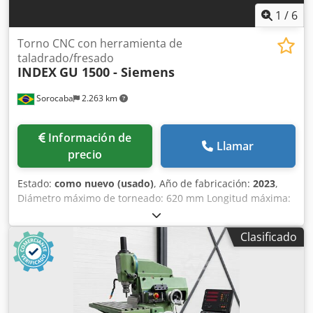
1
/
6
Torno CNC con herramienta de
taladrado/fresado
INDEX
GU 1500 - Siemens
Sorocaba
2.263 km
Información de
Llamar
precio
Estado:
como nuevo (usado)
, Año de fabricación:
2023
,
Diámetro máximo de torneado: 620 mm Longitud máxima:
1500 mm Control Siemens 808D Diámetro del husillo: 100
mm Diámetro máximo sobre la guía: 420 mm Rango de
Clasificado
velocidad de giro del husillo: 10 - 4000 RPM Potencia del
motor principal: 41 kW Velocidad de desplazamiento
rápido: 10000 mm/min Consumo total de energía: 65 kW
Peso de la máquina: aprox. 9 t Dimensiones de la
máquina: aprox. 6,4 x 3,0 x 2,5 m Unidad de control CNC