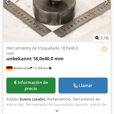
Entrega y aceptación de equipos usados disponibles en
cualquier momento para todos los productos del sector
industrial Lukas van Rossum
1
/
6
Herramienta de troquelado 18,0x40,0
mm
unbekannt
18,0x40,0 mm
Wiefelstede
12.306 km
Información de
Llamar
precio
Estado:
bueno (usado)
, Portamatrices, herramienta de
extracción, herramienta de punzonado, punzón, matriz de
punzonado, punzón de matriz, estampador, forma para