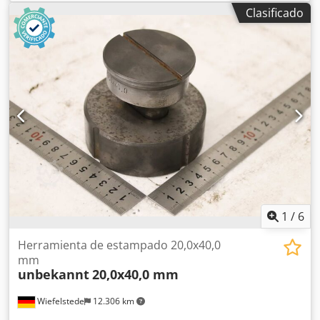
orificios alargados, juego de punzones y matrices para
Clasificado
orificios alargados. Crsdpfxezr Exgj Alijf -Punzonador:
juego de punzones y matrices, forma para orificios
alargados -Tamaño: 18,0 x 40,0 mm -Matriz: 18,7 x 40,7
mm -Dimensiones de transporte: Ø 90 x 80 mm -Peso: 2,1
kg
1
/
6
Herramienta de estampado 20,0x40,0
mm
unbekannt
20,0x40,0 mm
Wiefelstede
12.306 km