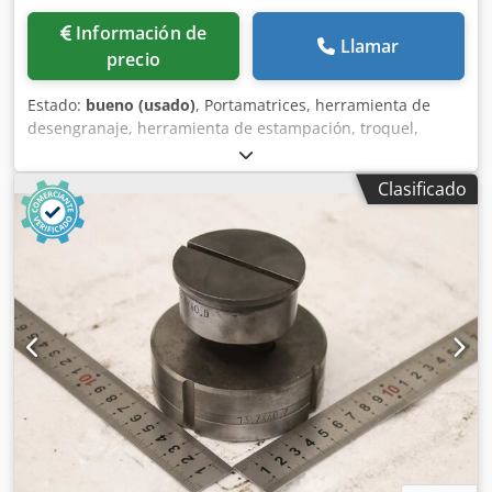
Información de
Llamar
precio
Estado:
bueno (usado)
, Portamatrices, herramienta de
desengranaje, herramienta de estampación, troquel,
matriz de estampación, punzón de estampación, punzón,
forma para orificios alargados, juego de punzones y
Clasificado
matrices para orificios alargados Crjdpfezr Ewvsx Alief -
Punzón de estampación: juego de punzones y matrices,
forma para orificios alargados -Tamaño: 20,0 x 40,0 mm -
Matriz: 20,7 x 40,7 mm -Dimensiones de transporte: Ø 90 x
80 mm -Peso: 2,1 kg