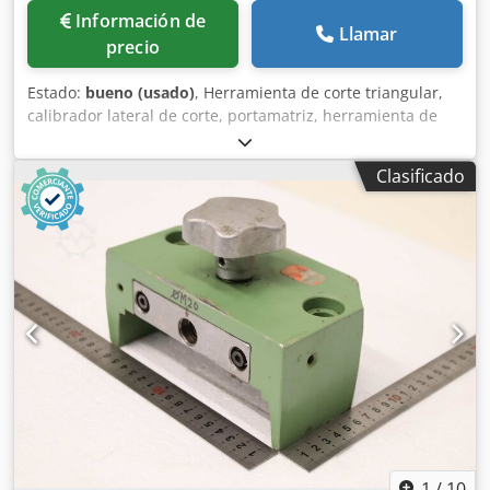
Información de
Llamar
precio
Estado:
bueno (usado)
, Herramienta de corte triangular,
calibrador lateral de corte, portamatriz, herramienta de
separación, herramienta de estampado, troquel, matriz de
estampado, punzón de corte angular, punzón de
Clasificado
estampado, punzón de corte cuadrado, punzón de corte,
herramienta de corte Crjdpfezr Hlzsx Aliof -Herramienta de
estampado: punzón de corte para cizalla de perfiles de
acero y cizalla de acero plano -Dimensiones: ver fotos -
Medidas: matriz 240/90/A125 mm / punzón 200/85/A170
mm -Peso: 33,9 kg
1
/
10