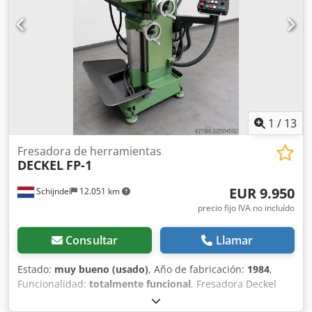
Siemens 808D con servomotores y variadores nuevos,
garantía de 24 meses en los equipos. - Transportador de
virutas - Sistema de refrigeración de herramientas -
Contador de vueltas - Cambiador de herramientas (torreta)
con 8 posiciones OPCIONAL INCLUIDO Codpfx Alolar N
Njiorf - Luneta
1
/
13
Fresadora de herramientas
DECKEL
FP-1
EUR 9.950
Schijndel
12.051 km
precio fijo IVA no incluído
Consultar
Llamar
Estado:
muy bueno (usado)
, Año de fabricación:
1984
,
Funcionalidad:
totalmente funcional
, Fresadora Deckel
FP1 con control numérico Heidenhain, en muy buen