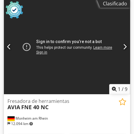
Clasificado
de transporte: diámetro 90 x 80 mm Csdjzr Ek Nopfx Alisrf
-Peso: 2,2 kg
1
/
9
Fresadora de herramientas
AVIA
FNE 40 NC
Monheim am Rhein
12.094 km