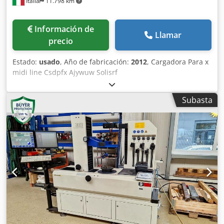
Italia
11.798 km
Información de
Llamar
precio
Estado:
usado
, Año de fabricación:
2012
, Cargadora Para x
midi line Csdpfx Ajywuw Solisrf
Subasta