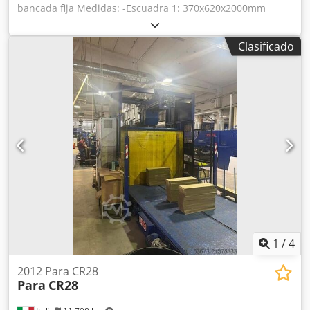
bancada fija Medidas: -Escuadra 1: 370x620x2000mm
Credpsudvh Isfx Alief -Escuadra 2: 370x615x2000mm
Clasificado
1
/
4
2012 Para CR28
Para
CR28