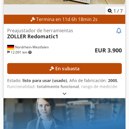
1
/
7
Termina en
11
d
6
h
18
min
0
s
Preajustador de herramientas
ZOLLER
Redomatic1
Nordrhein-Westfalen
EUR 3.900
12.091 km
En subasta
Estado:
listo para usar (usado)
, Año de fabricación:
2005
,
Funcionalidad:
totalmente funcional
, rango de medición
Eje X:
300 mm
, rango de medición Eje Y:
250 mm
, rango de
medición eje Z:
600 mm
, peso total:
700 kg
, Equipo
combinado para ajuste, retracción y medición Nota: El
30.05.2022, un técnico de la empresa ZOLLER inspeccionó
la máquina. Actualmente, la retracción no es posible. La
bobina de inducción y la unidad de control deben ser
reemplazadas. DETALLES TÉCNICOS Rangos de medición