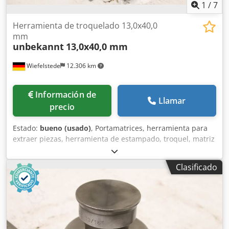
1
/
7
Herramienta de troquelado 13,0x40,0
mm
unbekannt
13,0x40,0 mm
Wiefelstede
12.306 km
Información de
Llamar
precio
Estado:
bueno (usado)
, Portamatrices, herramienta para
extraer piezas, herramienta de estampado, troquel, matriz
de estampado, punzón de estampado, punzón, forma para
orificios alargados, juego de punzones y matrices para
Clasificado
orificios alargados -Punzón: juego de punzones y matrices,
forma para orificios alargados -Tamaño: 13,0 x 40,0 mm -
Matriz: 13,7 x 40,7 mm -Cantidad: 2 herramientas de
estampado disponibles -Precio: por unidad Credpezr
Eprjfx Aliof -Dimensiones de transporte: Ø 90 x 80 mm -
Peso: 2,1 kg