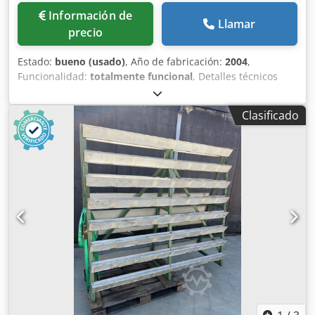
Información de
Llamar
precio
Estado:
bueno (usado)
, Año de fabricación:
2004
,
Funcionalidad:
totalmente funcional
, Detalles técnicos
Codpfxozruwle Aliorf Recorrido eje x: 620 mm Recorrido
eje y: 420 mm Recorrido eje z: 400 mm Control: Heidenhain
Clasificado
TNC 410M Superficie de la mesa: 800 x 400 mm
Portaherramientas: ISO 40 Velocidades del husillo -
infinitamente variable: 50 - 4000 rpm Motor principal: 5,5
kW Requisito total de potencia: kW Peso de la máquina
aprox.: 2,1 t Dimensiones aprox.: m Información adicional
* Control CNC HEIDENHAIN TNC 410M * Sistema de
refrigeración * Lámpara de máquina