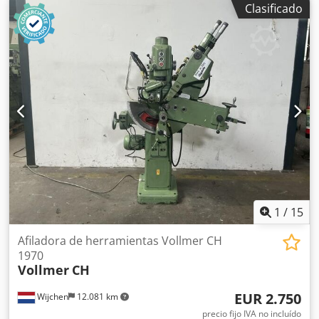
Clasificado
mm -Medidas: ver fotos Crjdpfx Aszr Hbcjliof -
Dimensiones: 205/180/A90 mm -Peso: 8,2 kg
1
/
15
Afiladora de herramientas Vollmer CH
1970
Vollmer
CH
EUR 2.750
Wijchen
12.081 km
precio fijo IVA no incluído