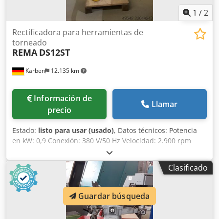
1
/
2
Rectificadora para herramientas de
torneado
REMA
DS12ST
Karben
12.135 km
Información de
Llamar
precio
Estado:
listo para usar (usado)
, Datos técnicos: Potencia
en kW: 0,9 Conexión: 380 V/50 Hz Velocidad: 2.900 rpm
Codpfx Aloza Dwxoisrf Dimensiones de los discos:
175/60/51 mm Peso: 117 kg Equipamiento: - 2 mesas ATS
Clasificado
(mesa de oscilación por resorte) - 2 muelas de copa de
diamante 175x60x51 mm - Versión con soporte
Guardar búsqueda