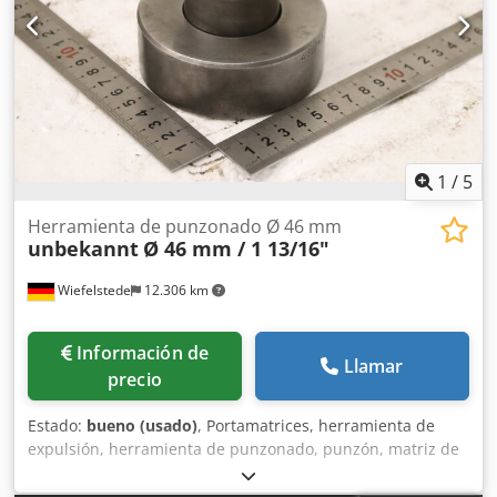
1
/
5
Herramienta de punzonado Ø 46 mm
unbekannt
Ø 46 mm / 1 13/16"
Wiefelstede
12.306 km
Información de
Llamar
precio
Estado:
bueno (usado)
, Portamatrices, herramienta de
expulsión, herramienta de punzonado, punzón, matriz de
punzonado, estampador, estampador. -Estampador:
Estampador y matriz, diámetro 46 mm / 1 13/16" -Medidas