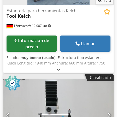
1
/
3
Estantería para herramientas Kelch
Tool Kelch
Tönisvorst
12.087 km
Información de
Llamar
precio
Estado:
muy bueno (usado)
, Estructura tipo estantería
Kelch Longitud: 1940 mm Anchura: 660 mm Altura: 1750
mm 8 niveles por lado Codpfx Aljzrtpysierf
Clasificado