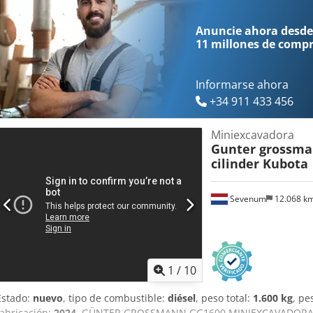
mantenimiento mínimo, fiabilidad y robustez, combinado con una ex
Versión: DPF GIKT Altura de excavación: 8.520 mm Alcance a nivel:
Anuncie ahora desde
11 millones de comp
Informarse ahora
+34 911 433 456
Miniexcavadora
Gunter grossm
cilinder Kubota
Sevenum
12.068 k
1
/
10
Estado:
nuevo
, tipo de combustible:
diésel
, peso total:
1.600 kg
, pe
fabricación:
2024
, GÜNTER GROSSMANN GG1600 MINIEXCAVADORA 