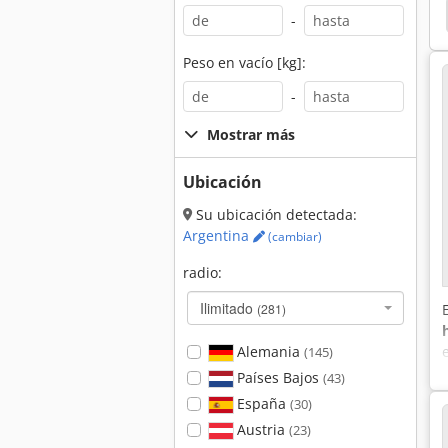
Kubota Bx 1870
Kubota Bx 1800
Kubota 350
-
Peso en vacío [kg]:
-
Mostrar más
Ubicación
Su ubicación detectada:
Argentina
(cambiar)
radio:
Ilimitado
(281)
Alemania
(145)
Países Bajos
(43)
España
(30)
Austria
(23)