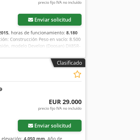
precio fijo IVA no incluído
Enviar solicitud
2015
, horas de funcionamiento:
8.180
ión: Construcción Peso en vacío: 8.500
casión, modelo Develon (Doosan) DX85R-
 máquina sin compromiso, posibilidad de
Clasificado
EUR 29.000
precio fijo IVA no incluído
Enviar solicitud
e elevación:
4.050 mm
, Año de