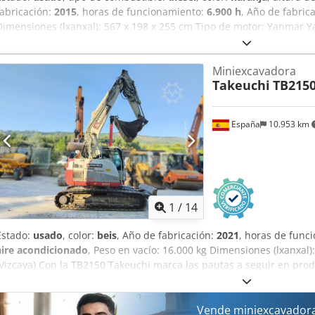
fabricación:
2015
, horas de funcionamiento:
6.900 h
, Año de fabric
Dimensiones (lxanxal): 567 x 198 x 255 cm Tipo de motor: Yanmar
(Valencia) La DOOSAN DX62R-3 es una miniexcavadora de segunda 
mantenimiento impecable. Compacta, potente y fiable, perfecta par
Miniexcavadora
Su buen estado la convierte en una opción rentable y duradera. Lis
Takeuchi
TB215
primer día. Altura de excavación: 5.785 mm Alcance a nivel: 6.230 
Combustible: Diésel Djdpfx Aksx Hgn Ujuskr CE
España
10.953 km
1
/
14
Estado:
usado
, color:
beis
, Año de fabricación:
2021
, horas de func
aire acondicionado
, Peso en vacío: 16.000 kg Dimensiones (lxanxal)
(Vizcaya) Con la TB2150 Takeuchi marca las pautas a seguir en produ
TB2150 conquista en su gama (15t) por su diseño único, compacto e 
brazo, cadenas de goma y una pala dozer robusta y reforzada comp
paquete de prestaciones está completamente pensado y hecho a me
Vende miniexcavadora