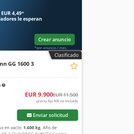
celente, confortable y lujosa cabina.
 8.520 mm Dedpfx Akezrn E Asuskr
 EUR 4,49
*
radores
le esperan
Crear anuncio
*por anuncio / mes
Clasificado
ann
GG 1600 3
m
EUR 9.900
EUR 11.500
precio fijo IVA no incluído
Enviar solicitud
so en vacío:
1.600 kg
, Año de
DE 3 CILINDROS KUBOTA Günter