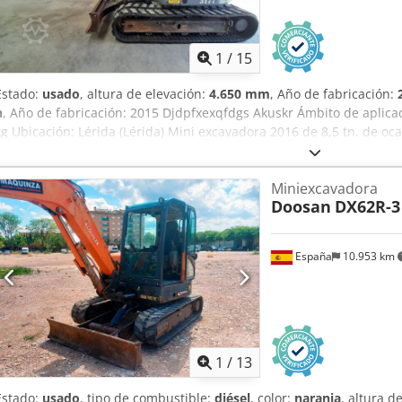
1
/
15
Estado:
usado
, altura de elevación:
4.650 mm
, Año de fabricación:
h
, Año de fabricación: 2015 Djdpfxexqfdgs Akuskr Ámbito de aplicac
kg Ubicación: Lérida (Lérida) Mini excavadora 2016 de 8,5 tn. de o
7. Revisiones verificadas por nuestro taller. Posibilidad de ver la
gestión de transporte. CE
Miniexcavadora
Doosan
DX62R-3
España
10.953 km
1
/
13
Estado:
usado
, tipo de combustible:
diésel
, color:
naranja
, altura d