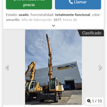
Llamar
precio
Estado:
usado
, Funcionalidad:
totalmente funcional
, color:
amarillo
, Año de fabricación:
2017
, horas de
funcionamiento:
13.450 h
, LIEBHERR LH40M. AÑO:201.
HORAS: 13450. CUATRO GATOS. RUEDAS MACIZAS. CABINA
Clasificado
HIDRAULICA. PLUMA INDUSTRIAL 9.10 M. BALANCIN
INDUSTRIAL 7.50 M. CERTIFICADO CE. MUY BUEN ESTADO
Dcjdpexl E Afsfx Acyjk
1
/
10