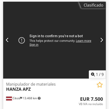
Clasificado
1
/
9
Manipulador de materiales
HANZA APZ
EUR 7.500
Cēsis
13.468 km
VB IVA no incluído