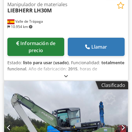
Manipulador de materiales
LIEBHERR
LH30M
Valle de Trápaga
10.954 km
Información de
Llamar
precio
Estado:
listo para usar (usado)
, Funcionalidad:
totalmente
funcional
, Año de fabricación:
2015
, horas de
funcionamiento:
15.080 h
, Liebherr LH30. Año: 2015.
Horas:: 15.090. Pluma industrial 6.80 m. Balancín industrial
Clasificado
de 5 m. con botella delantera. Cuatro gatos. Ruedas
macizas. Certificado CE. Buen estado. Dcodpfx Ajya
Iadscyjk