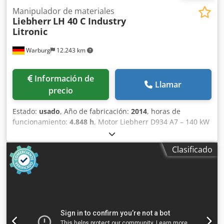
Manipulador de materiales
Liebherr
LH 40 C Industry
Litronic
Warburg
12.243 km
Información de
Llamar
precio
Estado:
usado
, Año de fabricación:
2014
, horas de
funcionamiento:
4.848 h
, Motor Liebherr D934 A7 – 140 kW
(EPA) Peso: 43 toneladas Bastidor inferior EW - Ancho:
3.800 mm - Vía: 4.500 mm - Zapatas, triple garra, 600 mm,
Clasificado
D6C, 56 eslabones - Guía de cadena de dos piezas Dedpfx
Aeyffm Sjcyock Pluma monobloque industrial, recta, Z1,
9,10 m Brazo industrial, extremo ligeramente angulado,
7,50 m Amortiguación del cilindro de elevación Descenso
activo del cilindro de elevación Protección para vástagos
de cilindros, cilindro de recuperación de energía Auto-lift
Apagado automático del motor Alarma de marcha,