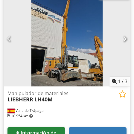
PLUMA INDUSTRIAL 5 METROS. BALANCIN INDUSTRIAL 4
METROS CON BOTELLA PARA IMPLEMENTOS. CON PINZA
PARA ESCOLLERA. CERTIFICADO CE. EXCELENTE ESTADO
Dcodpeyh N Tfefx Acyok
1
/
3
Manipulador de materiales
LIEBHERR
LH40M
Valle de Trápaga
10.954 km
Información de