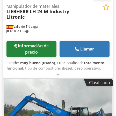
Manipulador de materiales
LIEBHERR
LH 24 M Industry
Litronic
Valle de Trápaga
10.954 km
Información de
Llamar
precio
Estado:
muy bueno (usado)
, Funcionalidad:
totalmente
funcional
, tipo de combustible:
diésel
, peso operativo:
24.600 kg
, Año de fabricación:
2016
, horas de
funcionamiento:
11.622 h
, LIEBHERR LH24M HOURS: 11622.
Clasificado
WEIGHT 24600 KGS. ENIGNE LIEBHERR 105W.INDUSTRIAL
BOOM 6.10M., INDUSTRIAL STICK 4.50m., HYDRAULIC
CABIN, SOLID TYRES, FOUR OUTRIGGERS, CABIN GRILL, CE
CERTITICATE, VERY GOOD CONDITION. Dedpfjy U Huwsx
Acyock