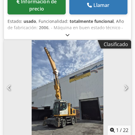
Información de
Llamar
precio
Estado:
usado
, Funcionalidad:
totalmente funcional
, Año
de fabricación:
2006
, - Máquina en buen estado técnico -
Disponible de inmediato - Gran variedad de implementos
adicionales disponibles Dodpfszbypmsx Acyock
Clasificado
1
/
22