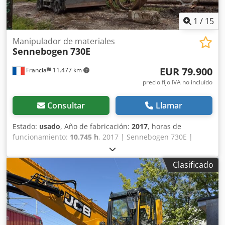
1
/
15
Manipulador de materiales
Sennebogen
730E
EUR 79.900
Francia
11.477 km
precio fijo IVA no incluído
Consultar
Llamar
Estado:
usado
, Año de fabricación:
2017
, horas de
funcionamiento:
10.745 h
, 2017 | Sennebogen 730E |
Manipuladora de materiales usada | 10.745 horas 📍
Ubicación: Francia 🚛 Entrega disponible a su destino –
Clasificado
Utilice nuestra calculadora de envíos para estimar los
costes de transporte. 💰 Cómprala ahora por EUR 79.900 o
haz una oferta. Pago a la entrega disponible por una tarifa
asequible (sujeto a aprobación)* 👷‍♂️ Inspeccionada por un
perito independiente 17 puntos de inspección: 13
aprobados ✅ 4 imperfectos ℹ️ 0 defectos graves ⚠️ 📌