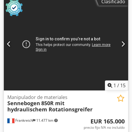
Clasificado
inmediato - Amplia gama de implementos adicionales
disponibles
1
/
15
Manipulador de materiales
Sennebogen
850R mit
hydraulischem Rotationsgreifer
EUR 165.000
Frankreich
11.477 km
precio fijo IVA no incluído