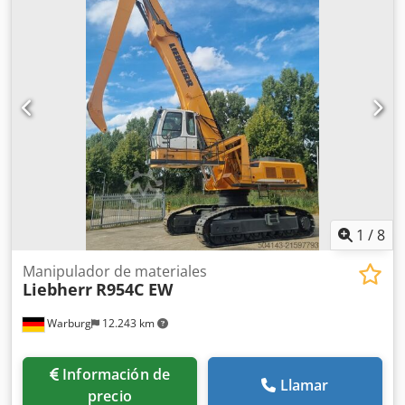
1
/
8
Manipulador de materiales
Liebherr
R954C EW
Warburg
12.243 km
Información de
Llamar
precio