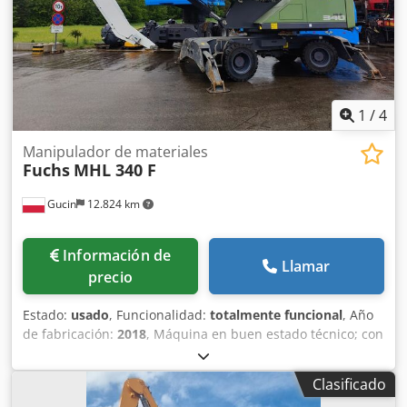
1
/
4
Manipulador de materiales
Fuchs
MHL 340 F
Gucin
12.824 km
Información de
Llamar
precio
Estado:
usado
, Funcionalidad:
totalmente funcional
, Año
de fabricación:
2018
, Máquina en buen estado técnico; con
generador; disponible de inmediato; gran variedad de
implementos adicionales disponibles. Dedpjy Dtarefx
Clasificado
Acyeck