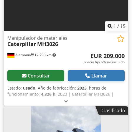
1
/
15
Manipulador de materiales
Caterpillar
MH3026
EUR 209.000
Alemania
12.293 km
precio fijo IVA no incluído
Consultar
Llamar
Estado:
usado
, Año de fabricación:
2023
, horas de
funcionamiento:
4.326 h
, 2023 | Caterpillar MH3026 |
Manipulador de materiales usado | 4326 horas 📍
Ubicación: Alemania 🚛 Entrega disponible a su destino –
Clasificado
¡Utilice nuestra calculadora de envío para estimar los
costes de transporte! 💰 Cómpralo ahora por 209.000 EUR o
haz una oferta. Pago a la entrega disponible por una tarifa
asequible (sujeto a aprobación)* 👷‍♂️ Inspeccionado por un