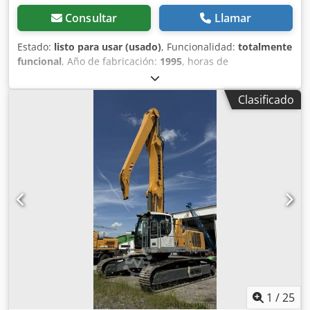
Consultar
Llamar
Estado:
listo para usar (usado)
, Funcionalidad:
totalmente
funcional
, Año de fabricación:
1995
, horas de
funcionamiento:
7.059 h
, En venta: Excavadora HANSA APZ
531 A pesar de su antigüedad, la excavadora se encuentra
Clasificado
en buenas condiciones técnicas: todas las funciones están
operativas. • Horas de funcionamiento: 7059
Dcsdjzmagnspfx Acyok • Utilizada únicamente en Alemania
• Diseñada para excavaciones de precisión • Con brazo
extensible telescópico Al reemplazar la cuchara de
excavación por una cuchara de pinza (de concha), la
excavadora se vuelve muy adecuada para clasificar
diversos materiales y realizar una preselección de
diferentes tipos de residuos. Es muy compacta e ideal para
su uso en interiores.
1
/
25