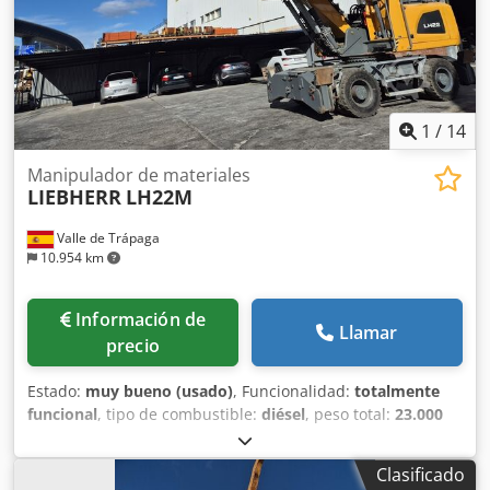
reacondicionada, 0 horas Diversos ganchos disponibles
bajo consulta
1
/
14
Manipulador de materiales
LIEBHERR
LH22M
Valle de Trápaga
10.954 km
Información de
Llamar
precio
Estado:
muy bueno (usado)
, Funcionalidad:
totalmente
funcional
, tipo de combustible:
diésel
, peso total:
23.000
kg
, Año de fabricación:
2019
, horas de funcionamiento:
9.563 h
, LIEBHERR LH22M. AÑO: 2019.HORAS: 9563.
Clasificado
CABINA HIDRAULICA. CUATRO GATOS. RUEDAS MACIZAS.