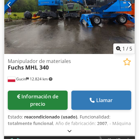
1
/
5
Manipulador de materiales
Fuchs
MHL 340
Gucin
12.824 km
Información de
Llamar
precio
Estado:
reacondicionado (usado)
, Funcionalidad:
totalmente funcional
, Año de fabricación:
2007
, - Máquina
en muy buen estado técnico y visual, completamente
reacondicionada Dcedpsy I Ubxjfx Acyek - Disponible de