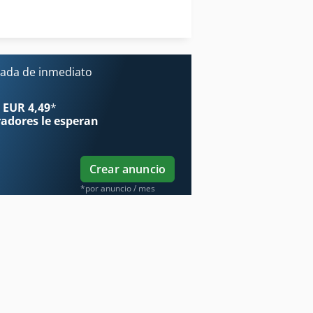
ón
Vehículo De Trabajo
Vertedero De Residuos De Construcción
ada de inmediato
 EUR 4,49
*
radores
le esperan
Crear anuncio
*por anuncio / mes