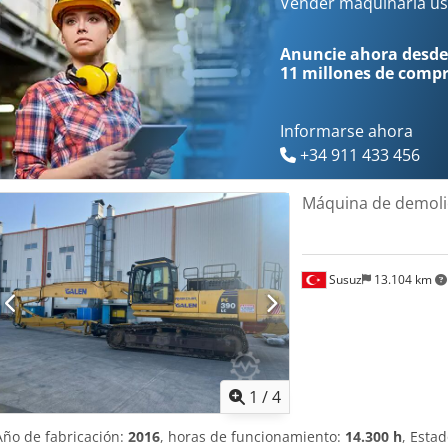
Aov Enwpofdef Esta máquina ofrece un funcionamiento fiable en zo
Vender maquinaria us
todo el mantenimiento se ha realizado recientemente, no requerirá
Anuncie ahora desde
11 millones de comp
Informarse ahora
+34 911 433 456
Máquina de demoli
Susuz
13.104 km
1
/
4
Año de fabricación:
2016
, horas de funcionamiento:
14.300 h
, Esta