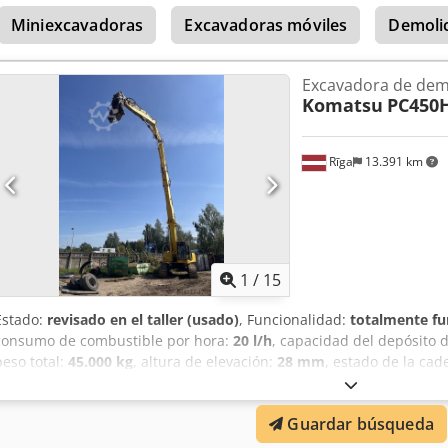
Miniexcavadoras
Excavadoras móviles
Demoli
Excavadora de dem
Komatsu
PC450
Rīga
13.391 km
1
/
15
Estado:
revisado en el taller (usado)
, Funcionalidad:
totalmente fu
consumo de combustible por hora:
20 l/h
, capacidad del depósito 
peso total:
45.000 kg
, altura de elevación:
28 mm
, estado de la ca
volumen de la pala:
3 m³
, Año de fabricación:
2006
, horas de func
máquina/vehículo:
7004
, Equipamiento:
aire acondicionado, brazo 
Guardar búsqueda
hidráulica, hidráulica de martillos, ordenador de a bordo, orugas 
cabeza
, Komatsu PC450 máquina de demolición de gran alcance. Al