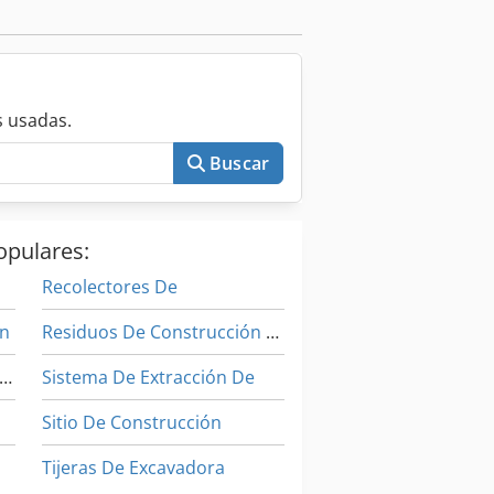
llas de demolición: - Trevi Benne
ión secundaria Acoplamiento de
rador basculante. Csdpfxoultfno
 usadas.
Buscar
opulares:
Recolectores De
on
Residuos De Construcción Y Demolición
aquinaria De Construcción Vial
Sistema De Extracción De
Sitio De Construcción
Tijeras De Excavadora