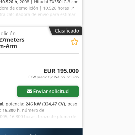
10.526 h
, 2008 | Hitachi ZX350LC-3 con
dora de demolición | 10.526 horas 📍
stra calculadora de envío para estimar
na oferta. Pago contra entrega
peccionada por un experto
Clasificado
olición
rfecciones ℹ️ 0 defectos graves ⚠️ 📌
27meters
nes. Mantenimiento realizado
om-Arm
untas, correas, etc. Equipado con un
nos 14 m. 📄 ¿Desea ver la inspección
ejo: La referencia "40542 Equippo" se
é esta máquina y nuestro servicio
EUR 195.000
ecta a obra disponible ✔ Garantía de
EXW precio fijo IVA no incluído
Busca otras máquinas? Ofrecemos
quipos, fácilmente accesibles en
Enviar solicitud
al
, potencia:
246 kW (334,47 CV)
, peso
o:
16.300 h
, número de
005, 16.300 horas, brazo de pluma de
 fabricación del brazo de pluma y
técnico autorizado de Komatsu. Credpfx