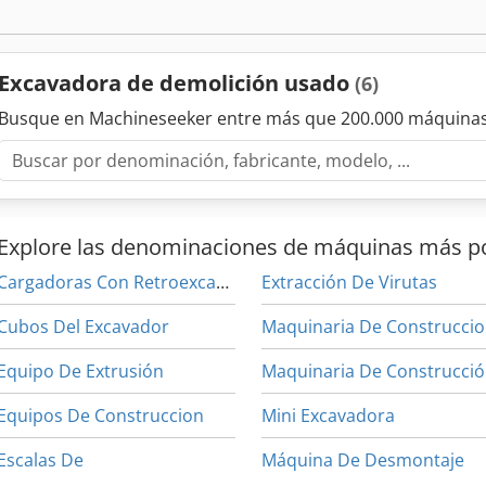
plumas: demolición de gran alcance y demolición estándar. Dos ciza
HC15ND para demolición primaria - Trevi Benne FR35 para demolic
cambio rápido de pluma accionado hidráulicamente. Cabina de ope
Excavadora de demolición usado
(6)
Afderf
Busque en Machineseeker entre más que 200.000 máquinas
Explore las denominaciones de máquinas más p
Cargadoras Con Retroexcavadora
Extracción De Virutas
Cubos Del Excavador
Maquinaria De Construcci
Equipo De Extrusión
M
Equipos De Construccion
Mini Excavadora
Escalas De
Máquina De Desmontaje