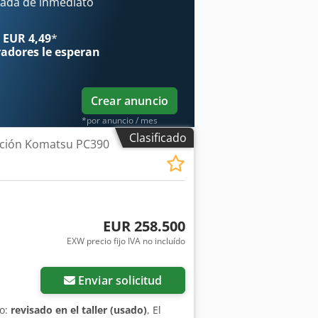
nas de conflicto y guerra. Dado que
ada de inmediato
 ningún esfuerzo adicional en la obra.
 EUR 4,49
*
radores
le esperan
Crear anuncio
*por anuncio / mes
Clasificado
ción Komatsu PC390
EUR 258.500
EXW precio fijo IVA no incluído
Enviar solicitud
do:
revisado en el taller (usado)
, El