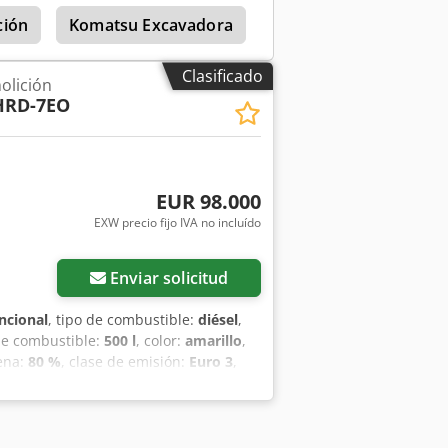
ción
Komatsu Excavadora
Komatsu Pc240Lc
Clasificado
olición
HRD-7EO
EUR 98.000
EXW precio fijo IVA no incluído
Enviar solicitud
ncional
, tipo de combustible:
diésel
,
de combustible:
500 l
, color:
amarillo
,
dena:
80 %
, clase de emisión:
Euro 3
,
ionamiento:
13.030 h
, número de
ajustable, cabina, carro basculante,
de acero, pala estándar, protector de
tura máxima: 28 m. Dos juegos de