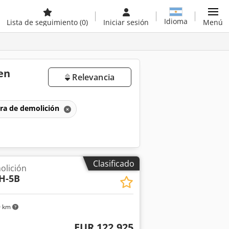
Idioma
Lista de seguimiento
(0)
Iniciar sesión
Menú
en
Relevancia
ra de demolición
Clasificado
olición
H-5B
0 km
EUR 122.925