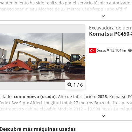
mantenimiento ha sido realizado por el servicio técnico autoriza
inspeccionar in situ Alcance de 27 metros Cedpfxopq Tapo Afdjrf
Excavadora de dem
Komatsu
PC450-
Susuz
13.104 km
1
/
6
Estado:
como nuevo (usado)
, Año de fabricación:
2025
, Komatsu P
Cedex Svv Sjpfx Afderf Longitud total: 27 metros Brazo de tres piezas
Contrapeso y cabina elevable Modelo 2012 – 13.994 horas La máqu
servicio autorizado Komatsu
Descubra más máquinas usadas