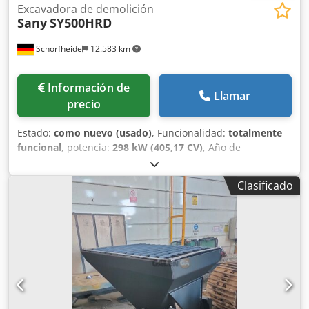
Excavadora de demolición
Sany
SY500HRD
Schorfheide
12.583 km
Información de
Llamar
precio
Estado:
como nuevo (usado)
, Funcionalidad:
totalmente
funcional
, potencia:
298 kW (405,17 CV)
, Año de
fabricación:
2022
, horas de funcionamiento:
118 h
,
Equipamiento:
UVV
, Peso: aprox. 65.000 kg Altura máxima
Clasificado
de trabajo: 28,15 m Extremadamente preciso, alcance
extraordinario Bastidor inferior extensible hidráulicamente
hasta 4,50 metros Motor Cummins QSG12: motor de 6
cilindros en línea, refrigerado por agua, con inyección
Common-Rail y AdBlue Norma de emisiones Stage V, 298
kW / 405 CV (2.100 rpm) Sistema hidráulico de detección de
carga, máx. 2x 360 l/min 1ª línea adicional proporcional
para pinza/martillo en Joystick 1 2ª línea adicional no
proporcional GRL en Joystick 2 Válvulas de seguridad de