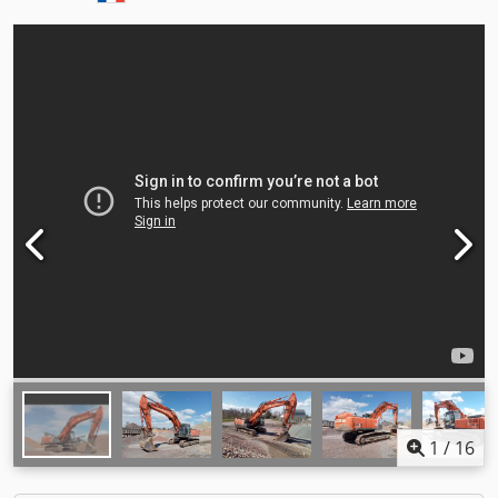
1
/
16