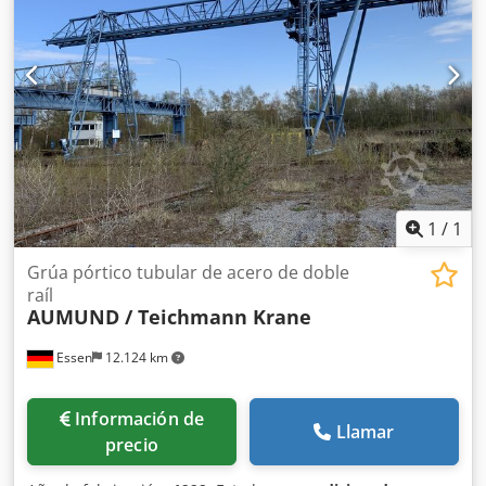
1
/
1
Grúa pórtico tubular de acero de doble
raíl
AUMUND / Teichmann Krane
Essen
12.124 km
Información de
Llamar
precio