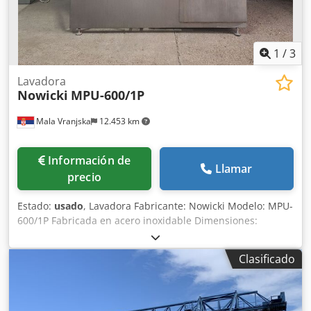
1
/
3
Lavadora
Nowicki
MPU-600/1P
Mala Vranjska
12.453 km
Información de
Llamar
precio
Estado:
usado
, Lavadora Fabricante: Nowicki Modelo: MPU-
600/1P Fabricada en acero inoxidable Dimensiones:
390x140x200cm Potencia eléctrica: 7.7kW Voltaje: 3 x 400V
50Hz Dodsttz Urjpfx Akvsck Peso: 740kg
Clasificado