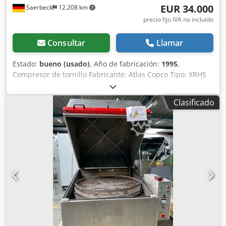
EUR 34.000
Saerbeck
12.208 km
precio fijo IVA no incluído
Consultar
Llamar
Estado:
bueno (usado)
, Año de fabricación:
1995
,
Compresor de tornillo Fabricante: Atlas Copco Tipo: XRHS
385 Año de fabricación: 1995 Horas de funcionamiento:
aprox. 12.865 h Presión de salida: 20 bar Potencia: 224 kW
Clasificado
Motor: OM441LA Dcjdpfx Aevi Hplskvok Peso: 5,8 toneladas