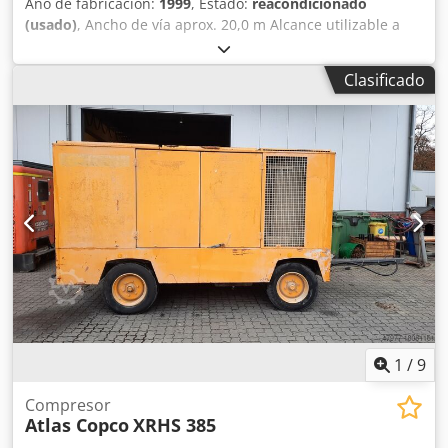
Año de fabricación:
1999
, Estado:
reacondicionado
(usado)
, Ancho de vía aprox. 20,0 m Alcance utilizable a
ambos lados aprox. 5,0 m Altura de elevación aprox. 9,0 m
- Carro inferior de doble raíl con cordón inferior reforzado
Clasificado
opcionalmente con polipastos dobles 2 x 5,0 t o polipasto
simple 10,0 t - Mando a distancia por radio (el mando de la
cabina puede montarse posteriormente) - Carros de grúa
con control de convertidor de frecuencia sin
escalonamiento Djdpsmdrwkefx Akvjck
1
/
9
Compresor
Atlas Copco
XRHS 385