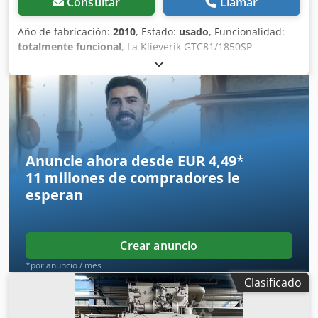
Consultar
Llamar
Año de fabricación:
2010
, Estado:
usado
, Funcionalidad:
totalmente funcional
, La Klieverik GTC81/1850SP
FLOWLINE está diseñada para la impresión por
transferencia de piezas únicas de manera eficiente, pero
también admite trabajos repetidos con hojas cortadas y
transferencia de rollo a rollo. Ancho máximo de material:
1650 mm Velocidad: 0,1-2 m/s Dcjdpfx Abszaq E No Hok
Diámetro del tambor: 195 mm Temperatura máxima: 220°C
La hemos usado muy poco, está en muy buen estado.
Anuncie ahora desde EUR 4,49
*
11 millones de compradores
le
esperan
Crear anuncio
*por anuncio / mes
Clasificado