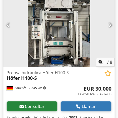
1
/
8
Prensa hidráulica Höfer H100-S
Höfer
H100-S
EUR 30.000
Plauen
12.345 km
EXW VB IVA no incluído
Consultar
Llamar
Estado:
usado
, Año de fabricación:
2003
, Funcionalidad: