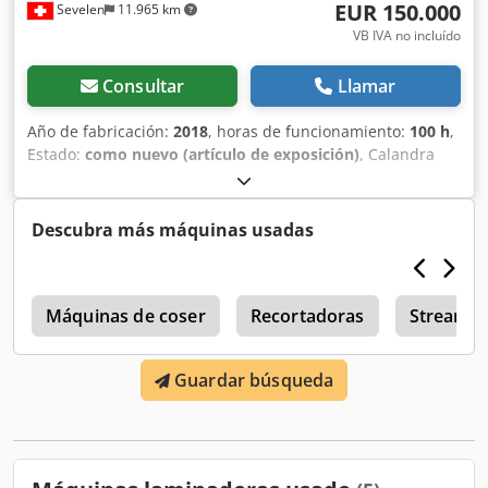
EUR 150.000
Sevelen
11.965 km
VB IVA no incluído
Consultar
Llamar
Año de fabricación:
2018
, horas de funcionamiento:
100 h
,
Estado:
como nuevo (artículo de exposición)
, Calandra
laminadora Klieverik con pocas horas de funcionamiento.
Aprox. 100 horas. Dodpfx Ashd N Dajb Heck La máquina
puede ser inspeccionada en las instalaciones. Estado como
Descubra más máquinas usadas
nueva. La máquina nunca ha funcionado en producción en
serie. Venta en las instalaciones.
a
Máquinas de coser
Recortadoras
Streamfe
Guardar búsqueda