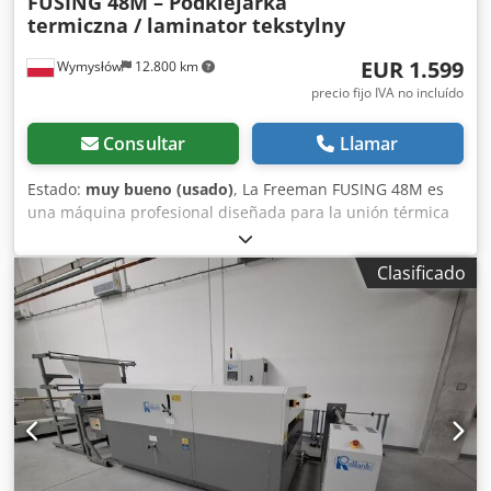
FUSING 48M – Podklejarka
termiczna / laminator tekstylny
EUR 1.599
Wymysłów
12.800 km
precio fijo IVA no incluído
Consultar
Llamar
Estado:
muy bueno (usado)
, La Freeman FUSING 48M es
una máquina profesional diseñada para la unión térmica
de materiales mediante temperatura, presión y una banda
transportadora. Este dispositivo se utiliza en la industria
Clasificado
textil, calzado, cuero y en la producción de materiales
laminados. La máquina permite la unión permanente de
entretelas, capas adhesivas y otros materiales de refuerzo
a tejidos y cueros. Gracias al ajuste de la temperatura, la
presión y la velocidad de la banda, permite una
adaptación precisa de los parámetros de funcionamiento
al material que se va a procesar. Datos técnicos
Fabricante: Freeman Modelo: FUSING 48M Número de
serie: 9315 Alimentación: 220 V 1 fase (1PH) Ajuste de
temperatura Ajuste de presión Dcodpfx Ajzgx Idjb Hsk