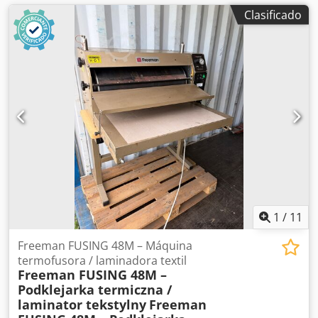
Clasificado
1
/
11
Freeman FUSING 48M – Máquina
termofusora / laminadora textil
Freeman FUSING 48M –
Podklejarka termiczna /
laminator tekstylny
Freeman