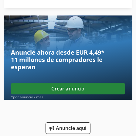
Laminador De Vacío
Laminadora De
Laminadora De Cuerdas
Laminadora De Masa
Anuncie ahora desde EUR 4,49
*
11 millones de compradores
le
Laminadora De Mesa
esperan
Laminadora De Pedestal
Latas Que Cose La Máquina
Crear anuncio
Lm
*por anuncio / mes
Línea De Extrusión
Maquina Para
Anuncie aquí
Máquina De Carpintería