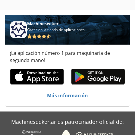
Máquina De Labranza
Máquina De Laminación De La Película
Machineseeker
Gratis en la tienda de aplicaciones
Máquina De Lana De Madera
Máquina Que Lamina
¡La aplicación número 1 para maquinaria de
Máquinas De Herramientas
segunda mano!
Máquinas De Leña
Máquinas Para
Más información
Rodillos De Laminación
Machineseeker.ar es patrocinador oficial de: