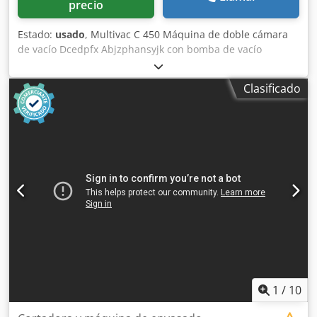
precio
Estado:
usado
, Multivac C 450 Máquina de doble cámara
de vacío Dcedpfx Abjzphansyjk con bomba de vacío
integrada.
Clasificado
1
/
10