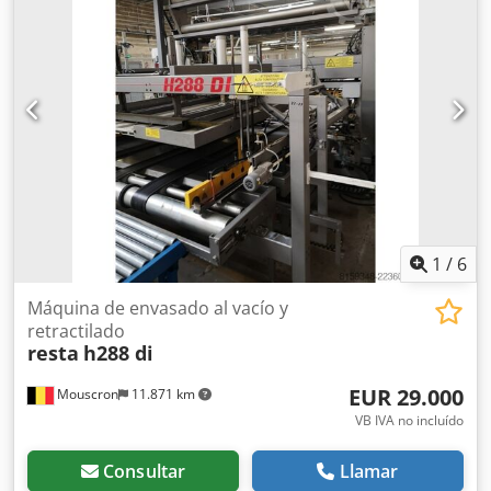
orden de las operaciones. Están diseñados como unidades
independientes y pueden ser intercambiados dentro de
una misma serie de modelos. Teléfono: 694429279
1
/
6
Máquina de envasado al vacío y
retractilado
resta
h288 di
EUR 29.000
Mouscron
11.871 km
VB IVA no incluído
Consultar
Llamar