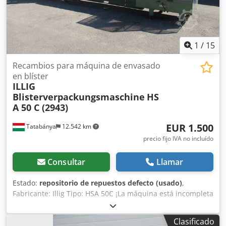
1
/
15
Recambios para máquina de envasado
en blíster
ILLIG
Blisterverpackungsmaschine
HS
A 50 C (2943)
EUR 1.500
Tatabánya
12.542 km
precio fijo IVA no incluído
Consultar
Llamar
Estado:
repositorio de repuestos defecto (usado)
,
Fabricante: Illig Tipo: HSA 50C ¡La máquina está incompleta
y no es operativa! ¡Solo para repuestos! Dcsdpfx Abouk
Dwfjyek
Clasificado