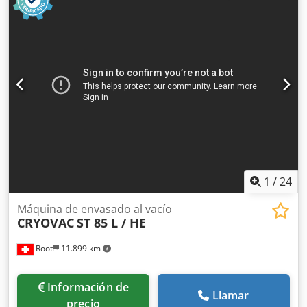
Abyeck
1
/
24
Máquina de envasado al vacío
CRYOVAC
ST 85 L / HE
Root
11.899 km
Información de
Llamar
precio