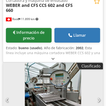
Cortadora y máquina de envasado
WEBER and CFS
CCS 602 and CFS
660
Root
11.899 km
Información de
Llamar
precio
Estado:
bueno (usado)
, Año de fabricación:
2002
, Esta
línea incluye una máquina cortadora WEBER CCS 602 y una
máquina de envasado CFS 660. Las piezas que se
muestran en la imagen no están incluidas. Dedpfxszlak De
Clasificado
Abysck