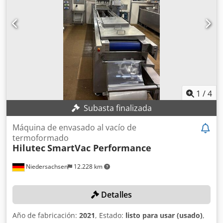
embalajes en film retráctil. Esta máquina es muy versátil y
fácil de usar, por lo que se puede emplear para una gran
variedad de productos en los sectores alimentario y no
alimentario. • Soldadora en L totalmente automática con
motores sin escobillas y moderno control PLC con pantalla
en color de 7” • Manejo sencillo • Almacenamiento de hasta
128 recetas incluyendo imagen del producto • Cambios de
producto rápidos • Hasta 3.600 unidades por hora •
Cambios de producto cómodos y rápidos • Dimensiones
1
/
4
máximas del producto: 600 x 400 x 240 mm • Dimensiones
Subasta finalizada
de la máquina: 2.480 x 1.240 x 1.675 mm • ¡No se necesita
aire comprimido! Dcedpfx Absx Tp H Tjyjk • Puertas en
Máquina de envasado al vacío de
ambos lados de la máquina • Interior de la máquina con
termoformado
iluminación
Hilutec
SmartVac Performance
Niedersachsen
12.228 km
Detalles
Año de fabricación:
2021
, Estado:
listo para usar (usado)
,