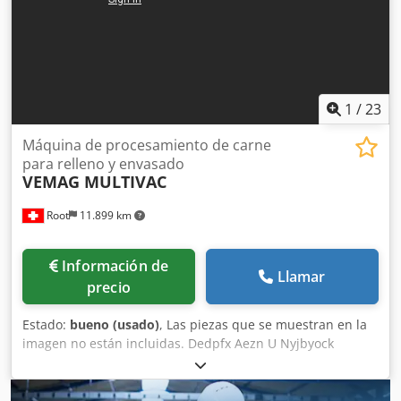
de máquina: Máquina de envasado de mantequilla
Capacidad: ± 600 Kg/h Peso: 250 gramos Peso de la
máquina: 840 kg Dcsdpfx Abjzhlmijyek Tipo de embalaje:
Aluminium y papel pergamino Fuerza de motor: 1,5 kW
1
/
23
Máquina de procesamiento de carne
para relleno y envasado
VEMAG MULTIVAC
Root
11.899 km
Información de
Llamar
precio
Estado:
bueno (usado)
, Las piezas que se muestran en la
imagen no están incluidas. Dedpfx Aezn U Nyjbyock
VEMAG HP30E, 2011. MULTIVAC R535, 2009.