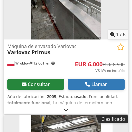
1
/
6
Máquina de envasado Variovac
Variovac
Primus
EUR 6.000
Wróblów
12.661 km
EUR 6.500
VB IVA no incluído
Consultar
Llamar
Año de fabricación:
2005
, Estado:
usado
, Funcionalidad:
totalmente funcional
, La máquina de termoformado
profundo es una máquina automática para el conformado,
el llenado y el sellado. Una de sus características más
Clasificado
destacadas es su diseño modular. Dcodpey Txcqefx Abyek
Estos módulos están dispuestos uno tras otro, siguiendo el