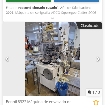
Estado:
reacondicionado (usado)
, Año de fabricación:
2009
, Máquina de serigrafía ADCO Squeegee Cutter SC061
(2009). Sartech es una empresa especializada en
soluciones para serigrafía, automatización y robótica, y en
Clasificado
la fabricación de túneles UV (electrónicos) o de aire
caliente. Dcodpfxoxk T Hps Abyjk
1
/
3
Benhil 8322 Máquina de envasado de