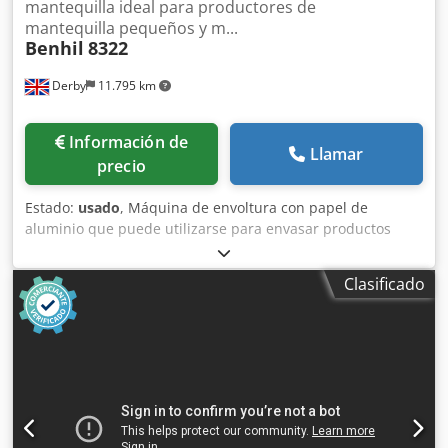
mantequilla ideal para productores de
mantequilla pequeños y m...
Benhil
8322
Derby
11.795 km
Información de
Llamar
precio
Estado:
usado
, Máquina de envoltura con papel de
aluminio que puede utilizarse para envasar productos
mantequilla, grasa, margarina, tvorog o queso cottage en
papel de aluminio o pergamino. El formato de la máquina
Clasificado
es tamaño estándar: 250 gramos, 100 x 75 x 35 mm,
plegado inferior. Capacidad: hasta 40 porciones por
minuto. La mantequilla se alimenta a través de un
conducto de aluminio con tornillos sin fin de aluminio.
Estación de dosificación de aluminio. La máquina está
equipada con un fotocelda construida a posteriori en la
alimentación del papel, para controlar la posición exacta
de la impresión en el foil. Transportador de salida. Tipo