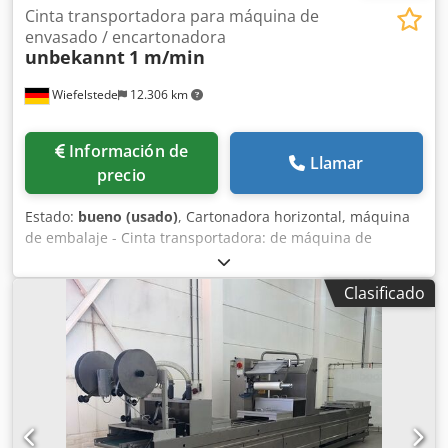
Cinta transportadora para máquina de
envasado / encartonadora
unbekannt
1 m/min
Wiefelstede
12.306 km
Información de
Llamar
precio
Estado:
bueno (usado)
, Cartonadora horizontal, máquina
de embalaje - Cinta transportadora: de máquina de
embalaje/cartonadora - Velocidad: 1 m/min - Longitud de
la cinta: 1335 mm - Ancho de cartón: regulable
Clasificado
Dcodpfexnirpox Abyok - Dimensiones: 1670/1000/Al530
mm - Peso: 100 kg