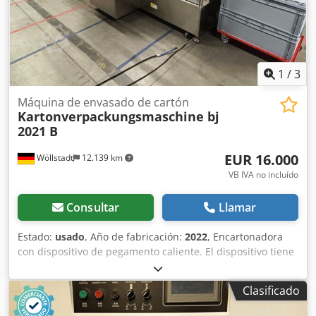
1
/
3
Máquina de envasado de cartón
Kartonverpackungsmaschine bj
2021 B
EUR 16.000
Wöllstadt
12.139 km
VB IVA no incluído
Consultar
Llamar
Estado:
usado
, Año de fabricación:
2022
, Encartonadora
con dispositivo de pegamento caliente. El dispositivo tiene
pocas horas de funcionamiento. Es especialmente
adecuado para productos que se pueden introducir en el
Clasificado
cartón desde un lateral. Dcodpfxsvb E Evo Abyok