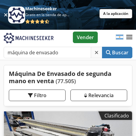
Machineseeker
A la aplicación
Gratis en la tienda de aplicaciones
Vender
Buscar
Máquina De Envasado de segunda
mano en venta
(77.505)
Filtro
Relevancia
Clasificado