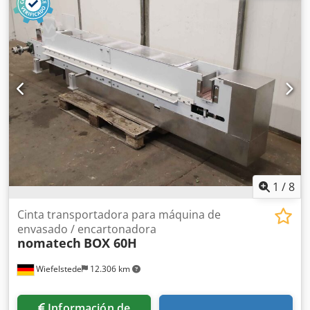
oficiales: Peso: 4.900 kg Consumo eléctrico: 11 kW Aire
estado. Fabricante: Multi Weigh, Delta Pack Modelo: MKW:
comprimido: 6-10 bar Alimentación: 400 V – 50 Hz, trifásica
HDW10 3,5, para bolsas tipo «flow pack»: DE420 FU
Opciones disponibles: Prensa de 2 o 4 pistones Polipasto
Djdpfxjzlnbwe Abyeck Año de fabricación: 2004 Estado:
reforzado Cuna motorizada para rollos de personalización
bueno ID de categoría: 703 Tipo: Báscula de múltiples
adicionales Kit de evacuación de residuos de polietileno
cabezales con máquina para bolsas tipo «flow pack» Si
tiene alguna pregunta o necesita más información, no
dude en enviarnos un mensaje o llamarnos.
1
/
8
Cinta transportadora para máquina de
envasado / encartonadora
nomatech
BOX 60H
Wiefelstede
12.306 km
Información de