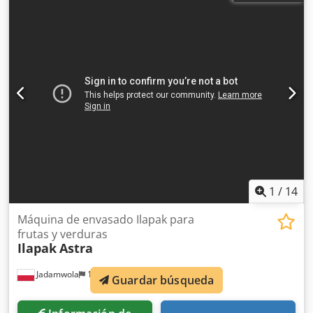
1
/
14
Máquina de envasado Ilapak para
frutas y verduras
Ilapak
Astra
Jadamwola
12.791 km
Guardar búsqueda