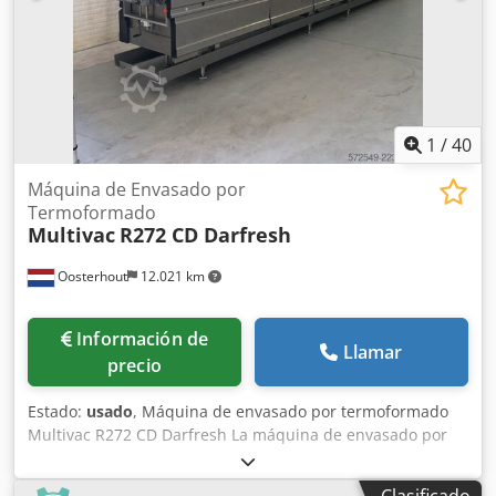
1
/
40
Máquina de Envasado por
Termoformado
Multivac
R272 CD Darfresh
Oosterhout
12.021 km
Información de
Llamar
precio
Estado:
usado
, Máquina de envasado por termoformado
Multivac R272 CD Darfresh La máquina de envasado por
termoformado Multivac R272 CD Darfresh (MultiFresh) está
diseñada para envasar productos en atractivos envases al
Clasificado