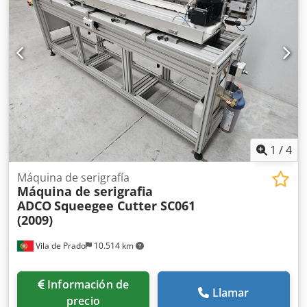
1
/
4
Máquina de serigrafía
Máquina de serigrafia
ADCO
Squeegee Cutter SC061
(2009)
Vila de Prado
10.514 km
Información de
Llamar
precio