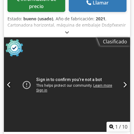
Llamar
precio
Estado:
bueno (usado)
, Año de fabricación:
2021
,
Cartonadora horizontal, máquina de embalaje Dsdpfxexnir
Nj Abyjck -Fabricante: nomatech, cinta transportadora de
máquina de embalaje/cartonadora BOX 60H -Tipo: BOX
Clasificado
60H -Ancho de banda: 230 mm -Oferta/Precio: completo -
Dimensiones: 3330/600/H730 mm -Peso: 264 kg
1
/
10