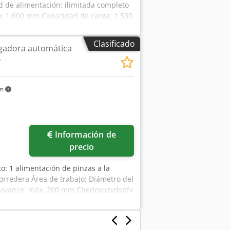
 de alimentación: ilimitada completo
: 1.600 mm Capacidad de carga: 1.500
Clasificado
gadora automática
5
km
Información de
precio
o: 1 alimentación de pinzas a la
orredera Área de trabajo: Diámetro del
e avance: máx. 200 mm Chedovuzvdspfx