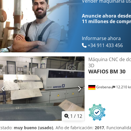
Vender maquinaria us
Anuncie ahora desde
11 millones de comp
Informarse ahora
+34 911 433 456
Máquina CNC de do
3D
WAFIOS
BM 30
Grebenau
12.210 
1
/
12
Estado:
muy bueno (usado)
, Año de fabricación:
2017
, Funcionalid