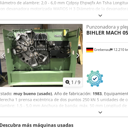
diámetro de alambre: 2,0 - 6,0 mm Cjdpsy Ehpwjfx An Tsha Longitud
con devanadora motorizada WAFIOS H 3 Diámetro de la devanadora
kg.
Punzonadora y ple
BIHLER
MACH 0
Grebenau
12.210 
1
/
9
Estado:
muy bueno (usado)
, Año de fabricación:
1983
, Equipamient
derecha 1 prensa excéntrica de dos puntos 250 kN 5 unidades de c
alambre: 1,5 - 5,0 mm Anchura de banda: máx. 50 mm Longitud d
An Tea Rendimiento: máx. 450 ciclos/min
Descubra más máquinas usadas