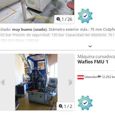
1
/
26
Estado:
muy bueno (usado)
, Diámetro exterior máx.: 75 mm Csdpfx
102 bar Presión de seguridad: 120 bar Capacidad del depósito: 76 
1350 mm Peso: 1300 kg
Máquina curvadora
Wafios
FMU 1
Uttendorf
12.252 
1
/
2