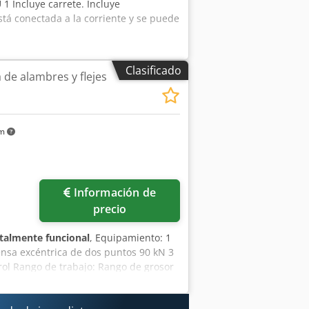
1 Incluye carrete. Incluye
stá conectada a la corriente y se puede
Clasificado
de alambres y flejes
km
Información de
precio
talmente funcional
, Equipamiento: 1
ensa excéntrica de dos puntos 90 kN 3
rol Rango de trabajo: Rango de grosor
de avance: hasta 270 mm Producción: