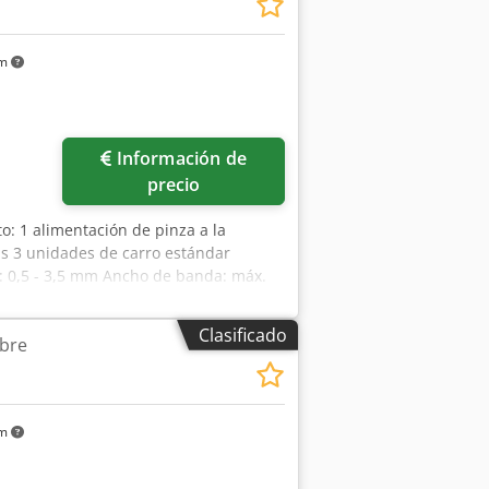
km
Información de
precio
o: 1 alimentación de pinza a la
as 3 unidades de carro estándar
: 0,5 - 3,5 mm Ancho de banda: máx.
in
Clasificado
bre
km