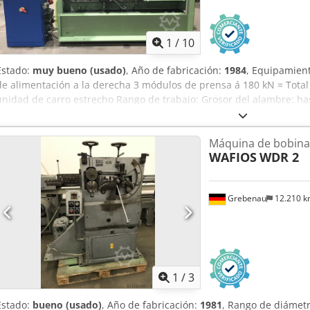
1
/
10
Estado:
muy bueno (usado)
, Año de fabricación:
1984
, Equipamien
de alimentación a la derecha 3 módulos de prensa á 180 kN = Total
unidad de carro estrecho Rango de trabajo: Grosor del alambre: h
mm Longitud de avance: hasta 250 mm Producción: hasta 135/min
Máquina de bobina 
WAFIOS
WDR 2
Grebenau
12.210 
1
/
3
Estado:
bueno (usado)
, Año de fabricación:
1981
, Rango de diámetr