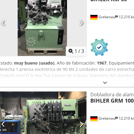
Grebenau
12.210 
1
/
3
Estado:
muy bueno (usado)
, Año de fabricación:
1967
, Equipamient
derecha 1 prensa excéntrica de 90 kN 2 unidades de carro estrech
Chodpfx Ansl D N Hvo Tsa Campo de trabajo: Diámetro del alambre
32 mm Longitud de avance: máx. 170 mm Rendimiento: máx. 250/m
Dobladora de alam
BIHLER
GRM 100
Grebenau
12.210 