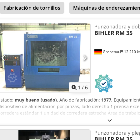
Fabricación de tornillos
Máquinas de enderezamien
Punzonadora y dob
BIHLER
RM 35
Grebenau
12.210 
1
/
6
Estado:
muy bueno (usado)
, Año de fabricación:
1977
, Equipamient
dispositivo de alimentación por pinzas, lado derecho 1 prensa exc
corredera estándar 1 unidad de corredera estrecha Área de trabajo
3,5 mm Ancho de la banda: hasta 32 mm Longitud de alimentación
250/min. Chsdpfx Aofzr Aqsn Tea
Punzonadora y ple
BIHLER
RM 35