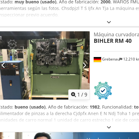
Estado:
muy bueno (usado)
, Año de fabricación:
2000
, WAFIOS FMU 
herramientas según las fotos. Chsdpjzl T S Ijfx An Tja La máquina e
inspeccionar previo acuerdo.
Máquina curvadora 
BIHLER
RM 40
Grebenau
12.210 
1
/
9
Estado:
bueno (usado)
, Año de fabricación:
1982
, Funcionalidad:
to
alimentador de pinzas a la derecha Cjdpfx Anen E N Ndj Toha 1 pr
unidades de carro normal 1 unidad de carro estrecho 1 eje de cont
del alambre: 0,5 - 4,0 mm Ancho de banda: hasta 60 mm Longitud 
hasta 350/min