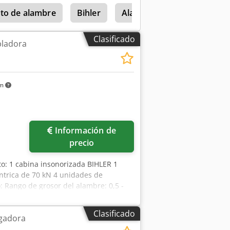
to de alambre
Bihler
Alambre
Desaislador 
Clasificado
ladora
km
Información de
precio
o: 1 cabina insonorizada BIHLER 1
éntrica de 70 kN 4 unidades de
: Rango de grosor del alambre: 0,5 -
: hasta 170 mm Rendimiento: hasta
Clasificado
gadora