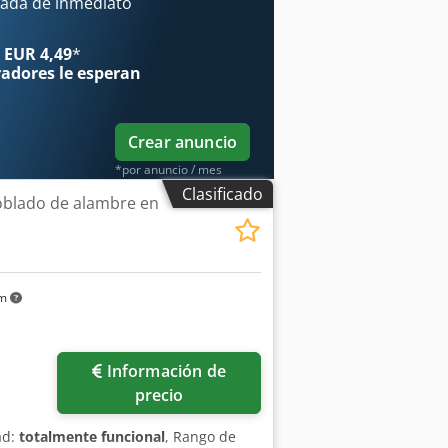
ada de inmediato
 EUR 4,49
*
radores
le esperan
Crear anuncio
*por anuncio / mes
Clasificado
blado de alambre en
km
Información de
precio
ad:
totalmente funcional
, Rango de