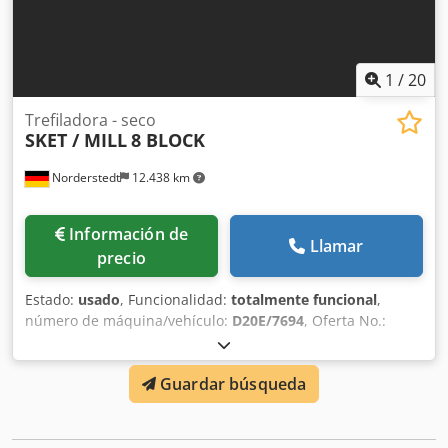
1
/
20
Trefiladora - seco
SKET / MILL
8 BLOCK
Norderstedt
12.438 km
Información de
Llamar
precio
Estado:
usado
, Funcionalidad:
totalmente funcional
,
número de máquina/vehículo:
D20E/7694
, Oferta No.:
D20E/7694 Dodswi S Ixjpfx Acajkr Tipo de maquina:
trefiladora - seco Marca: SKET / MILL Tipo: 8 BLOCK Ano:
Guardar búsqueda
diámetro de entrada: 6,5 mm diámetro acabado: 1,6 mm
numero de bobinas: 8 diámetro de bobinas: 550 mm and
650 mm velocidad - metros/sec: 8-12 Sitio: Europa