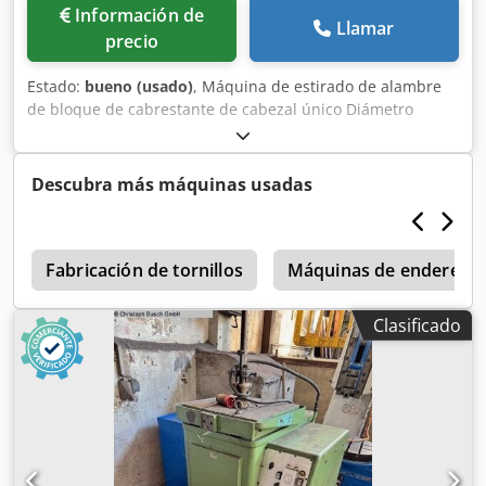
Información de
Llamar
precio
Estado:
bueno (usado)
, Máquina de estirado de alambre
de bloque de cabrestante de cabezal único Diámetro
máximo del alambre de entrada: 30 mm Dkedpfx Ajt
Ixkzecaor
Descubra más máquinas usadas
a
Fabricación de tornillos
Máquinas de endereza
Clasificado