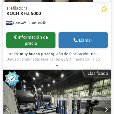
Trefiladora
KOCH
KHZ 5000
Đakovo
12.404 km
Información de
Llamar
precio
Estado:
muy bueno (usado)
, Año de fabricación:
1995
,
Unidad combinada: Fabricante: GSG Alimentador: Tipo:
840.02-027 Desincrustador triturador: Tipo: 663.02-017
Rango de alambre: Ø5,5-16 mm Para alambrón con una
Clasificado
resistencia de aprox. 40-60 daN/mm² Rodillos trituradores
y dobladores: Insertos de carburo Ajuste con
motorreductor de 0,37 kW - 1,15 A Accionamiento del
cepillo con motorreductor de 0,25 kW, n=293 rpm Tensión
de conexión: 380-420 V 50 Hz Unidad de recubrimiento en
seco: Tipo: BSG/T Relleno: Estearato de calcio (p. ej., Traxit,
tipo: D S 51 E) Consumo de estearato: aprox. 350 g por
tonelada de alambre Velocidad de trefilado: máx. 15 m/s