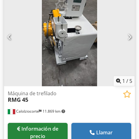
1
/
5
Máquina de trefilado
RMG
45
Calolziocorte
11.869 km
Información de
Llamar
precio