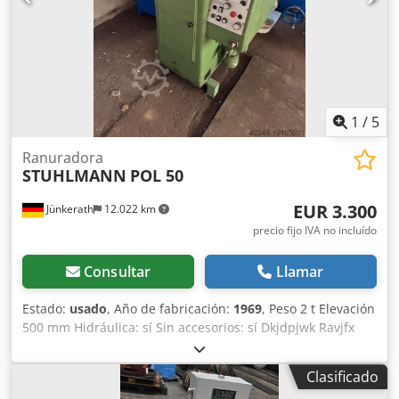
1
/
5
Ranuradora
STUHLMANN
POL 50
EUR 3.300
Jünkerath
12.022 km
precio fijo IVA no incluído
Consultar
Llamar
Estado:
usado
, Año de fabricación:
1969
, Peso 2 t Elevación
500 mm Hidráulica: sí Sin accesorios: sí Dkjdpjwk Ravjfx
Acaor
Clasificado