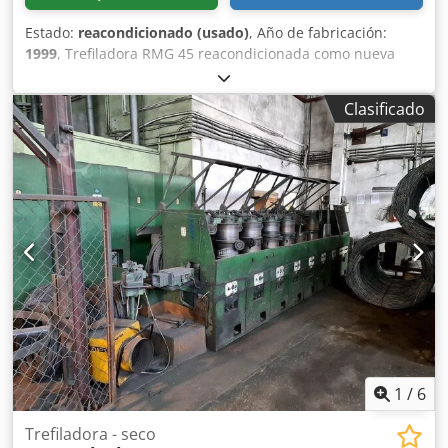
Estado:
reacondicionado (usado)
, Año de fabricación:
1999
, Trefiladora RMG 45 reacondicionada como nueva
Perfectamente funcional. ¡Precio interesante! Diám. máx.
(mm): 8 Diám. cabrestante (mm): 500 Velocidad máx.
Clasificado
(m/min): 36 Año: 1999 Dksdpsyrdznjfx Acasr Máquina
disponible en H.B.R. srl, Calolziocorte (LC) – Italia
1
/
6
Trefiladora - seco