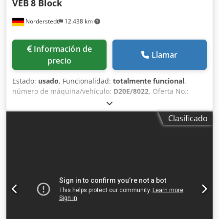
VEB
8 Block
Norderstedt
12.438 km
Información de
Llamar
precio
Estado:
usado
, Funcionalidad:
totalmente funcional
,
número de máquina/vehículo:
D20E/8022
, Oferta No.:
D20E/8022 Tipo de maquina: trefiladora - seco Info:
trefilado rectilíneo Marca: VEB Tipo: 8 Block Ano: diámetro
Clasificado
de entrada: 2,5 mm diámetro acabado: 0,8 mm numero de
bobinas: 8 diámetro de bobinas: 400 mm velocidad -
metros/sec: 15 m Sitio: Europa Dkjdpfxjwi Tido Acaer