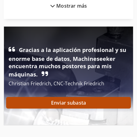
Mostrar más
Cortadores De Alambre
Cubierta De Filigrana
Dispositivo De Torneado De La Soldadura
Fabricación De
Gracias a la aplicación profesional y su
Herramientas De Torneado
enorme base de datos, Machineseeker
encuentra muchos postores para mis
Herramientas De Torno
máquinas.
Herramientas Para
Christian Friedrich, CNC-Technik Friedrich
Línea De Trefilado
Enviar subasta
Máquina De Troquelado
Máquinas De Herramientas
Máquinas Para