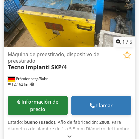
1
/
5
Máquina de preestirado, dispositivo de
preestirado
Tecno Impianti
SKP/4
Fröndenberg/Ruhr
12.162 km
Información de
Llamar
precio
Estado:
bueno (usado)
, Año de fabricación:
2000
, Para
diámetros de alambre de 1 a 5,5 mm Diámetro del tambor
de tracción: 400 mm Velocidad de tracción máx. 25 m/min