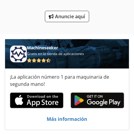
Techo De Filigrana
Anuncie aquí
Tijeras De Acero
Tijeras De Hierro
Tijeras De Metal
Machineseeker
Gratis en la tienda de aplicaciones
Tijeras De Metal Eléctrica
Tijeras De Perfil
¡La aplicación número 1 para maquinaria de
Tirador De La
segunda mano!
Trefiladora De Alambre
Trituración De
Más información