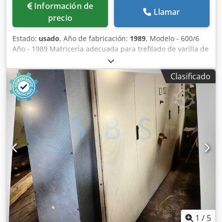
Información de
Llamar
precio
Estado:
usado
, Año de fabricación:
1989
, Modelo - 600/6
Año - 1989 Matricería adecuada para trefilado de varilla de
acero de bajo carbono, diámetro de entrada máx. 5,5/6
mm. Dodsyubh Rjpfx Acaokr Son dos matrices espejo: una
Clasificado
con 5 pasos y la otra con 6 pasos. Todas con cabrestantes
de tiro de 600 mm. Ambas disponen de devanadera
vertical para enrollar el alambre en bucles. Incluye
equipamiento eléctrico DC. Las matrices se venderán en su
estado "usado, funcionando, visto y gustado".
1
/
5