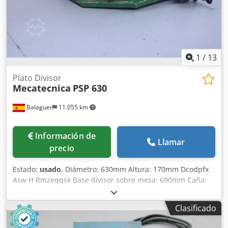
15° grados, escala en el husillo de trabajo - Cabezal divisor
completo, giratorio y basculante sobre placa base
Dimensiones (L x A x H): 410 x 370 x 300 mm Peso neto: 48
kg Buen estado
1
/
13
Plato Divisor
Mecatecnica
PSP 630
Balaguer
11.055 km
Información de
Llamar
precio
Estado:
usado
, Diámetro: 630mm Altura: 170mm Dcodpfx
Asw H Rmzeqqsk Base divisor sobre mesa: 690mm Caña:
Morse 5 / 65mm Peso admisible: 550kg Peso divisor: 302kg
Clasificado