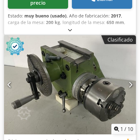
precio
Estado:
muy bueno (usado)
, Año de fabricación:
2017
,
carga de la mesa:
200 kg
, longitud de la mesa:
650 mm
,
peso total:
240 kg
, altura de la mesa:
400 mm
, Capacidad
de carga horizontal: 200 kg Capacidad de carga vertical:
Clasificado
100 kg Par de giro: 407 Nm Juego: 0,025 mm Relación de
transmisión: 72:1 Relación de división: 2:1 Incl.
contrapunto MK 4 Incl. accionamiento Incl. cable Diámetro
de la mesa: Ø 315 mm Dsdpeyu Nb Ejfx Aqqock Carga
máxima de la mesa: 200 kg Rotación eje B: 0,001°
Velocidad de rotación eje B: 4500 rpm Longitud: 650 mm
Ancho: 250 mm Altura: 400 mm Peso: 240 kg
1
/
10