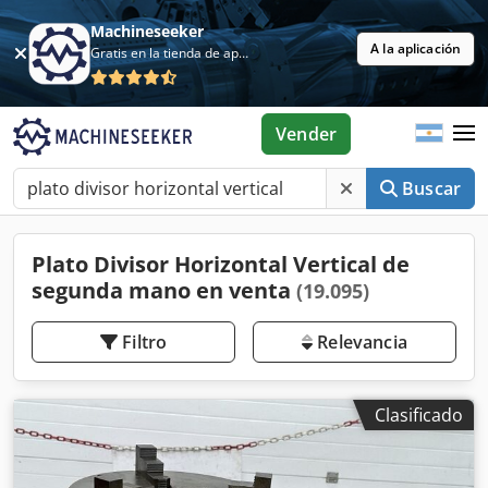
Machineseeker
A la aplicación
Gratis en la tienda de aplicaciones
Vender
Buscar
Plato Divisor Horizontal Vertical de
segunda mano en venta
(19.095)
Filtro
Relevancia
Clasificado