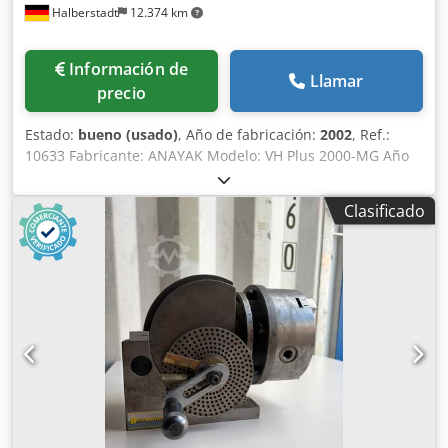
Halberstadt
12.374 km
Información de
Llamar
precio
Estado:
bueno (usado)
, Año de fabricación:
2002
, Ref.:
10633 Fabricante: ANAYAK Modelo: VH Plus 2000-MG Año
de fabricación: 2002 Tipo de control: Control CNC Dcjdpozc
D Enefx Aqqek Control: Heidenhain Ubicación: Halberstadt
Clasificado
País de origen: Alemania Número de serie: M200XXX
Recorrido en el eje X: 2000 mm Recorrido en el eje Y: 1500
mm Recorrido en el eje Z: 1500 mm Número de estaciones:
90 Horas de funcionamiento del control: 106.253 h Horas
de funcionamiento de la máquina: 93.170 h Horas de
ejecución del programa: 41.859 h Mesa giratoria y cabezal:
1600 x 1450 mm