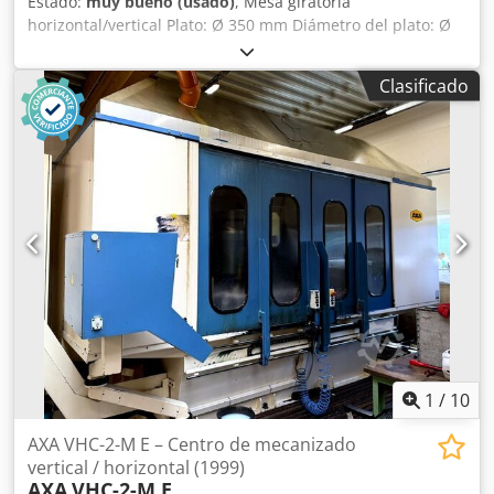
Estado:
muy bueno (usado)
, Mesa giratoria
horizontal/vertical Plato: Ø 350 mm Diámetro del plato: Ø
400 mm Altura sin husillo: 140 mm Altura total: 250 mm
Dimensiones de la base: Longitud 430 mm x profundidad
Clasificado
370 mm Peso: aprox. 150 kg Posibilidad de trabajar en
posición horizontal o vertical Dodpfezmw Upsx Aqqjck El
avance se realiza mediante la manivela frontal
1
/
10
AXA VHC-2-M E – Centro de mecanizado
vertical / horizontal (1999)
AXA
VHC-2-M E