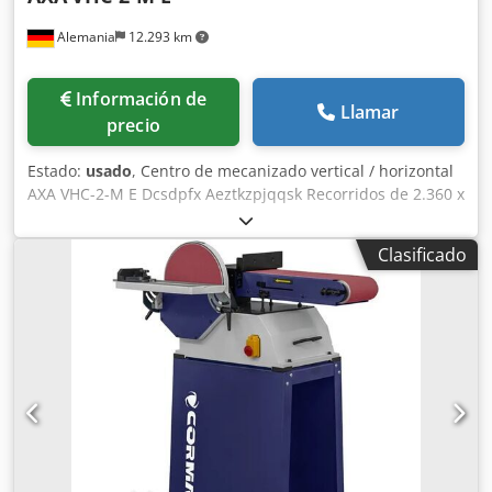
Alemania
12.293 km
Información de
Llamar
precio
Estado:
usado
, Centro de mecanizado vertical / horizontal
AXA VHC-2-M E Dcsdpfx Aeztkzpjqqsk Recorridos de 2.360 x
500 x 630 mm con avance rápido de 25 m/min, husillo SK
40 DIN 69871 A de 60–6.000 rpm accionado por motor de
Clasificado
eje hueco Kessler DME 112 AL refrigerado por agua de 27
kW. Control HEIDENHAIN TNC 430 PA. El cabezal orientable
indexa de -90° a +90° en pasos de 2,5°, lo que permite
trabajar tanto en vertical como en horizontal. Cambiador
lateral para 22 alojamientos y transportador de virutas de
banda articulada con descarga a la izquierda.
Dimensiones aprox. 6,1 x 2,8 x 3,2 m