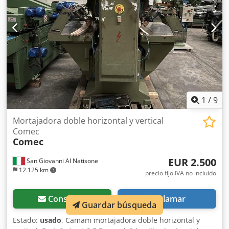
1
/
9
Mortajadora doble horizontal y vertical
Comec
Comec
EUR 2.500
San Giovanni Al Natisone
12.125 km
precio fijo IVA no incluído
Consultar
Llamar
Guardar búsqueda
Estado:
usado
, Camam mortajadora doble horizontal y