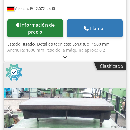
Alemania
12.072 km
Información de
Llamar
precio
Estado:
usado
, Detalles técnicos: Longitud: 1500 mm
Anchura: 1000 mm Peso de la máquina aprox.: 0,2
toneladas Espacio necesario aprox.: 1,5 x 1 x 0,8 m Plato de
punteado/mesa de soldadura con bastidor de base
Clasificado
Dcedpfx Aqjvb Ab Ieqsk *