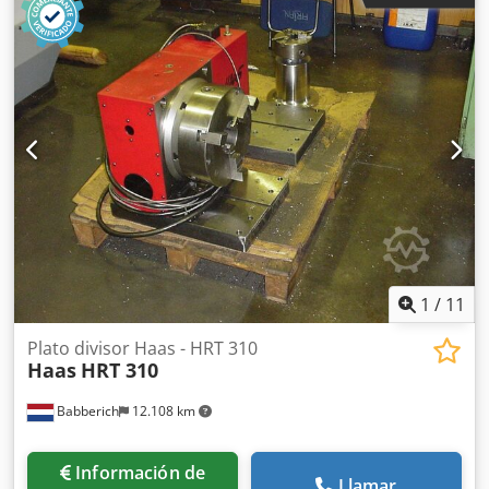
sujeción por pinzas, armario de distribución
1
/
11
Plato divisor Haas - HRT 310
Haas
HRT 310
Babberich
12.108 km
Información de
Llamar