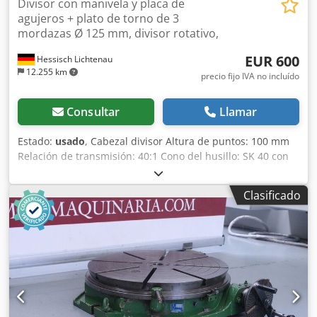
Divisor con manivela y placa de
agujeros + plato de torno de 3
mordazas Ø 125 mm, divisor rotativo,
EUR 600
Hessisch Lichtenau
12.255 km
precio fijo IVA no incluído
Consultar
Llamar
Estado:
usado
, Cabezal divisor Altura de puntos: 100 mm
Relación de transmisión: 40:1 Cono del husillo: SK 40 con
rosca de tracción M16 Superficie de sujeción: 240 x 200
mm Patrón de agujeros en la superficie de sujeción: 210 x
Clasificado
125 mm, Ø 14 mm - Plato de garras de 3 mordazas Ø 125
mm con garras escalonadas - Manivela con disco divisorio
y brazos sectoriales - Manivela con disco divisorio
rebatible para división directa - 1 disco divisorio con
círculos de 15, 18, 21, 29, 37, 43, 51 agujeros Dcedpfjy E T
Dgjx Aqqek - 1 disco divisorio con círculos de 16, 19, 23, 31,
39, 47, 53 agujeros - 1 disco divisorio con círculos de 17,
20, 27, 33, 41, 49, 57 agujeros - Indexación 24 posiciones =