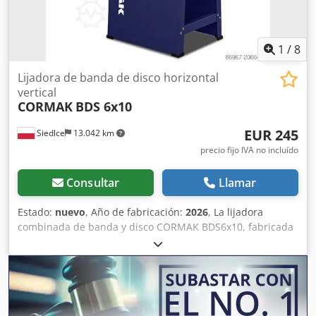
1
/
8
Lijadora de banda de disco horizontal
vertical
CORMAK
BDS 6x10
EUR 245
Siedlce
13.042 km
precio fijo IVA no incluído
Consultar
Llamar
Estado:
nuevo
, Año de fabricación:
2026
, La lijadora
combinada de banda y disco CORMAK BDS6x10, fabricada
en fundición de hierro, es una máquina de taller
profesional y versátil, que garantiza un mecanizado
preciso y estable de madera y plásticos gracias a la
combinación de funciones de lijado de banda y disco.
Principales ventajas Dos funciones en una: lijadora de
banda y lijadora de disco, con posibilidad de trabajar la