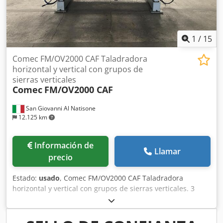
1
/
15
Comec FM/OV2000 CAF Taladradora
horizontal y vertical con grupos de
sierras verticales
Comec
FM/OV2000 CAF
San Giovanni Al Natisone
12.125 km
Información de
Llamar
precio
Estado:
usado
, Comec FM/OV2000 CAF Taladradora
horizontal y vertical con grupos de sierras verticales. 3
grupos de sierras verticales Dcedpfjt Hzhtox Aqqok 2
cabezales de taladrado verticales 2 cabezales de taladrado
horizontales 2 cabezales de taladrado frontales + 1 husillo