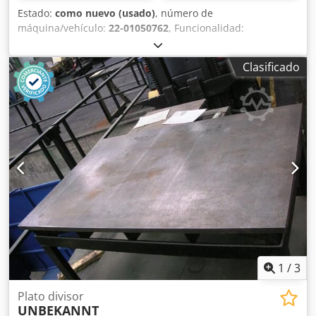
Estado:
como nuevo (usado)
, número de
máquina/vehículo:
22-01050762
, Funcionalidad:
totalmente funcional
, Plato divisor usado Marca: Meca-
Divimek Plato 3 garras de 160mm Dispone de punto. Par
Clasificado
de freno: 30kg Servomotor: 2000 rpm Peso: 70kg Carga
máxima admitida en horizontal: 150kg Posición vertical a
200mm: 75kg (Con contra-punto: 150kg) Servo
accionamiento usado Djdpfor Epa Iox Aqqjck Marca: Fagor
Automation Modelo: ACS-10 S/N: 22-01050762
1
/
3
Plato divisor
UNBEKANNT