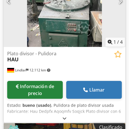
1
/
4
Plato divisor - Pulidora
HAU
Lindlar
12.112 km
Información de
Llamar
precio
Estado:
bueno (usado)
, Pulidora de plato divisor usada
Fabricante: Hau Dedpfx Aqoqmfv Soqjck Plato divisor con 6
husillos de trabajo y 3 estaciones de pulido con pistolas
oscilantes y de alta presión, motores de 5,5 kW, sistema de
Clasificado