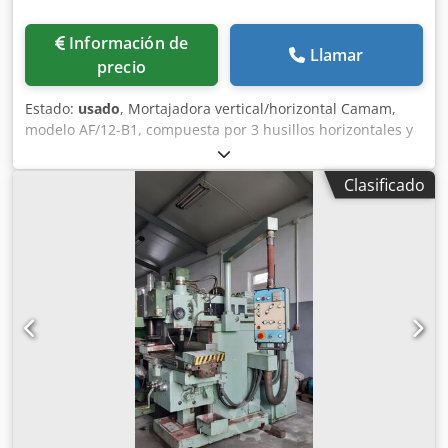
Información de
Llamar
precio
Estado:
usado
, Mortajadora vertical/horizontal Camam,
modelo AF/12-B1, compuesta por 3 husillos horizontales y
3 husillos verticales por lado, 8 posiciones de oscilación,
mesas inclinables, usada, revisada. Dcjdpfxsmf Eh Io Aqqjk
Clasificado