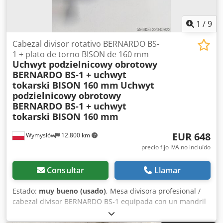
1
/
9
Cabezal divisor rotativo BERNARDO BS-
1 + plato de torno BISON de 160 mm
Uchwyt podzielnicowy obrotowy
BERNARDO BS-1 + uchwyt
tokarski BISON 160 mm
Uchwyt
podzielnicowy obrotowy
BERNARDO BS-1 + uchwyt
tokarski BISON 160 mm
EUR 648
Wymysłów
12.800 km
precio fijo IVA no incluído
Consultar
Llamar
Estado:
muy bueno (usado)
, Mesa divisora profesional /
cabezal divisor BERNARDO BS-1 equipada con un mandril
de torno BISON de alta calidad Ø160 mm. El conjunto está
destinado a fresadoras y mecanizado de precisión que