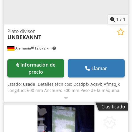
1
/
1
Plato divisor
UNBEKANNT
Alemania
12.072 km
Información de
Llamar
precio
Estado:
usado
, Detalles técnicos: Dcsdpfx Aqsvb Afmsqjk
Longitud: 600 mm Anchura: 500 mm Peso de la máquina
aprox.: 0,05 t Espacio necesario aprox.: 1,5 x 1 x 0,8 m La
superficie se debe volver a raspar *
Clasificado