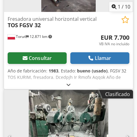
1
/
10
Fresadora universal horizontal vertical
TOS
FGSV 32
EUR 7.700
Toruń
12.871 km
VB IVA no incluído
Consultar
Llamar
Año de fabricación:
1983
, Estado:
bueno (usado)
, FGSV 32
TOS KURIM, fresadora. Dcedpjh Ir Rmofx Aqqok Año de
fabricación: 1983 (Checoslovaquia). Parámetros: Mesa: 320
x 1400 mm. Recorridos: X - 1000 mm, Y - 400 mm, Z - 450
Clasificado
mm. Cono ISO 50. Rango de velocidades: 35-1800 rpm.
Distancia entre el husillo y la mesa: 140 - 590 mm.
Distancia entre el husillo y la columna: 120 - 520 mm.
Carga máxima de la mesa: 500 kg. Potencia del motor
principal: 11 kW. Consumo de energía: 15 kW.
Dimensiones: Largo x Ancho x Alto: 2735 x 2425 x 2475 mm.
Peso: 4200 kg.