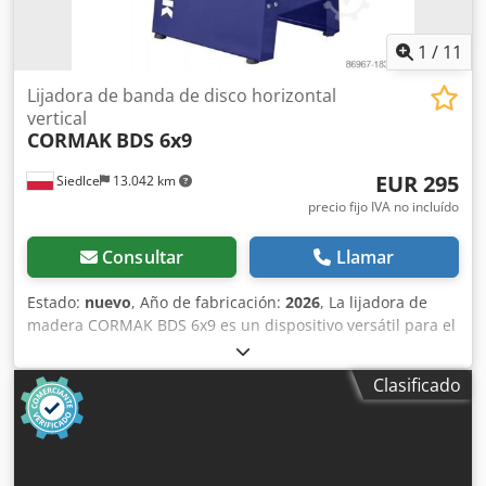
del cable: 1,8 m Dimensiones de la mesa: 332 x 170 mm
Diámetro de boca de aspiración: 50 mm Dimensiones de la
1
/
11
banda: 1219 x 150 mm Velocidad de banda: 8 m/s
Diámetro del disco de lijado: 254 mm Nivel de potencia
Lijadora de banda de disco horizontal
sonora: 93,3 dB(A) Nivel de presión sonora: 80,3 dB(A) Peso
vertical
bruto: 41 kg Dimensiones del paquete: 495 x 760 x 470 mm
CORMAK
BDS 6x9
EUR 295
Siedlce
13.042 km
precio fijo IVA no incluído
Consultar
Llamar
Estado:
nuevo
, Año de fabricación:
2026
, La lijadora de
madera CORMAK BDS 6x9 es un dispositivo versátil para el
taller que combina las funciones de una lijadora de banda
y una lijadora de disco. Está diseñada para el mecanizado
Clasificado
preciso de piezas de madera y materiales derivados de la
madera, y resulta ideal tanto para talleres artesanales
como para talleres de modelismo y centros de servicio
técnico. Gracias a su diseño compacto y sus componentes
resistentes, ofrece una gran precisión y flexibilidad de uso.