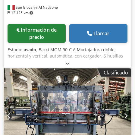
San Giovanni Al Natisone
12.125 km
Información de
Llamar
precio
Estado:
usado
, Bacci MOM 90-C A Mortajadora doble,
horizontal y vertical, automática, con cargador. 5 husillos
verticales por lado Dedpepph Hwjfx Aqqjck 2 husillos
horizontales 6 ajustes de oscilación
Clasificado