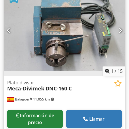
1
/
15
Plato divisor
Meca-Divimek
DNC-160 C
Balaguer
11.055 km
Información de
Llamar
precio