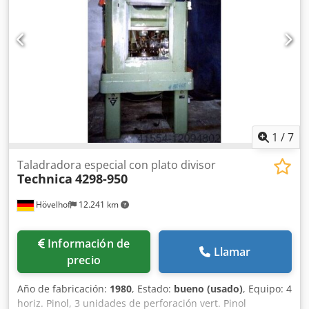
1
/
7
Taladradora especial con plato divisor
Technica
4298-950
Hövelhof
12.241 km
Información de
Llamar
precio
Año de fabricación:
1980
, Estado:
bueno (usado)
, Equipo: 4
horiz. Pinol, 3 unidades de perforación vert. Pinol