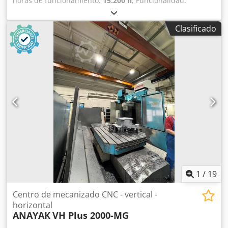
horas de funcionamiento:
15.200 h
, Funcionalidad:
totalmente funcional
, número de máquina/vehículo:
P172ZH357
, recorrido eje X:
700 mm
, recorrido del eje Y:
Clasificado
400 mm
, recorrido del eje Z:
330 mm
, potencia nominal
(aparente):
11 kVA
, peso total:
2.200 kg
, velocidad del
cabezal (máx.):
24.000 rpm
, suministro de refrigerante:
40
bar
, número de husillos:
1
, número de ranuras del
almacén de herramientas:
21
, Equipamiento:
documentación / manual
, Equipamiento: - divisor digital
de 4º eje FANUC DDR-T con contrapunto - refrigeración de
alta presión a través del husillo 24.000 rpm - bandeja de
virutas de 200L con bomba de alta presión - puerta lateral
automatizada para carga por robot - máquina en contrato
de mantenimiento anual FANUC - opcionalmente con
sobrecoste: robot Fanuc M20iA12L ya integrado en la
máquina Dodpjzhi R Sofx Aqqock
1
/
19
Centro de mecanizado CNC - vertical -
horizontal
ANAYAK
VH Plus 2000-MG