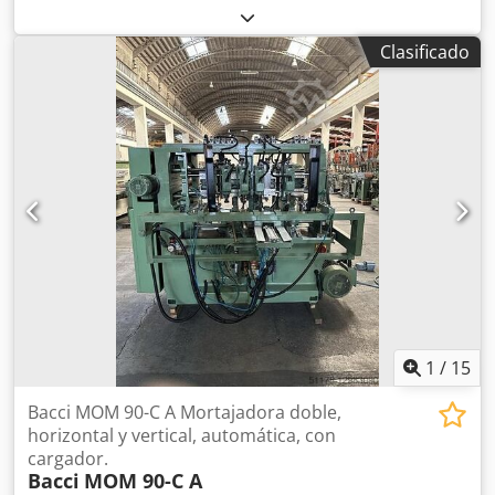
verticales Diámetro de la mesa giratoria: 400 mm Plato
divisor: paso de 60 Peso: de 2,6 a 1 armario de distribución
Clasificado
Dcjdpenvdmwefx Aqqek 1 depósito de refrigerante
1
/
15
Bacci MOM 90-C A Mortajadora doble,
horizontal y vertical, automática, con
cargador.
Bacci
MOM 90-C A