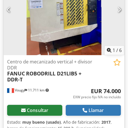
1
/
6
Centro de mecanizado vertical + divisor
DDR
FANUC
ROBODRILL D21LIB5 +
DDR-T
EUR 74.000
Vougy
11.711 km
EXW precio fijo IVA no incluído
Consultar
Llamar
Estado:
muy bueno (usado)
, Año de fabricación:
2017
,