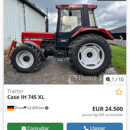
1
/
10
Tractor
Case IH
745 XL
EUR 24.500
Prüm
12.005 km
precio fijo IVA no incluído
Consultar
Llamar