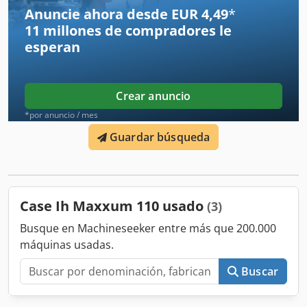
Anuncie ahora desde EUR 4,49
*
El artículo se encuentra en 49419 Wagenfeld-Ströhen,
donde debe ser recogido por el comprador. Esta oferta se
11 millones de compradores
le
refiere exclusivamente al objeto descrito. Otros artículos
esperan
que puedan aparecer en algunas imágenes pueden
formar parte de otra oferta. Sujeto a errores. Número de
inventario: 2926-26
Crear anuncio
*por anuncio / mes
Guardar búsqueda
Case Ih Maxxum 110 usado
(3)
Busque en Machineseeker entre más que 200.000
máquinas usadas.
Buscar