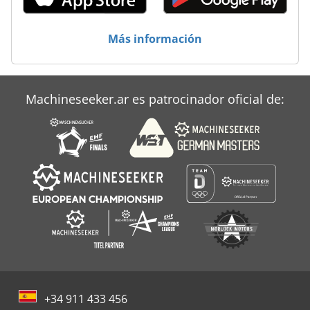
Case Ih Mx 150
Case Ih Mx 230
Más información
Case Ih Mx 285
Case Ih Mxm 130
Machineseeker.ar es patrocinador oficial de:
Case-Ih Maxxum
+34 911 433 456