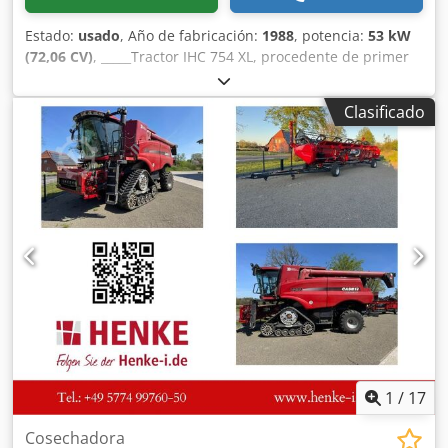
Estado:
usado
, Año de fabricación:
1988
, potencia:
53 kW
(72,06 CV)
, _____Tractor IHC 754 XL, procedente de primer
propietario, en óptimas condiciones. Horas de
funcionamiento: aproximadamente 8600. Año de
Clasificado
fabricación: 1988. Elevador delantero. Toma de fuerza
delantera. Transmisión de 30 km/h. Precio: 24.500,00
euros, sin IVA. Ubicación: null. Csdpfx Abezdmutsuorf
1
/
17
Cosechadora