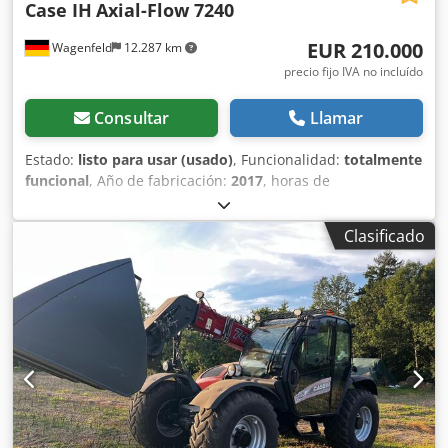
Case IH
Axial-Flow 7240
EUR 210.000
Wagenfeld
12.287 km
precio fijo IVA no incluído
Consultar
Llamar
Estado:
listo para usar (usado)
, Funcionalidad:
totalmente
funcional
, Año de fabricación:
2017
, horas de
funcionamiento:
1.706 h
, potencia:
366 kW (497,62 CV)
,
tipo de combustible:
diésel
, velocidad máxima:
30 km/h
,
Clasificado
primer registro:
07/2017
, próxima inspección (TÜV):
07/2026
, tamaño del neumático trasero:
500/85 R24
,
número de máquina/vehículo:
YHG233775
, Equipamiento:
aire acondicionado, cabina, cortadora de colza, enganche
de remolque, iluminación
, Por encargo de un titular
autorizado, ofrecemos aquí el siguiente artículo usado
para la venta: Cosechadora Case-IH AF 7240 con rotor ST
Crsdpjzabtdofx Abusf Nº de chasis: YHG233775 Rotor ST de
disposición longitudinal Versión de 30 km/h Motor de 6
cilindros Potencia: 366 kW (497 CV) Ruedas delanteras: