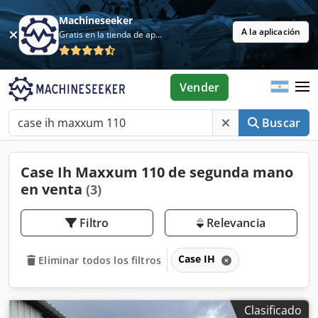
Machineseeker
A la aplicación
Gratis en la tienda de aplicaciones
Vender
Buscar
Case Ih Maxxum 110 de segunda mano
en venta
(3)
Filtro
Relevancia
Case IH
Eliminar todos los filtros
Clasificado