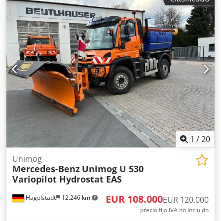
1
/
20
Unimog
Mercedes-Benz
Unimog U 530
Variopilot Hydrostat EAS
EUR 108.000
Hagelstadt
12.246 km
EUR 120.000
precio fijo IVA no incluído