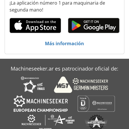
¡La aplicación número 1 para maquinaria de
Unimog 437 50
segunda mano!
Unimog U 1200
Unimog U 140
Más información
Unimog U 400
Machineseeker.ar es patrocinador oficial de: