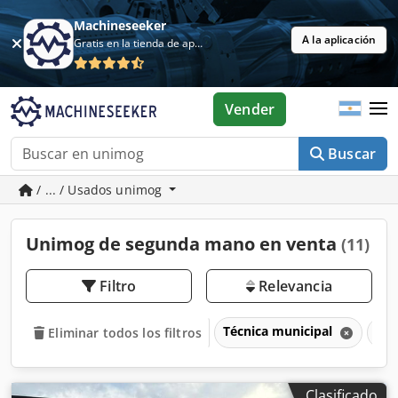
Machineseeker
A la aplicación
Gratis en la tienda de aplicaciones
Vender
Buscar
/ ... / Usados unimog
Unimog de segunda mano en venta
(11)
Filtro
Relevancia
Técnica municipal
Un
Eliminar todos los filtros
Clasificado