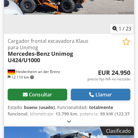
Ubicación: 93095 Hagelstadt. Dkodpfx Ajyq Auqjn Nsr
1
/
23
Cargador frontal excavadora Klaus
para Unimog
Mercedes-Benz
Unimog
U424/U1000
EUR 24.950
Heidenheim an der Brenz
12.110 km
precio fijo IVA no incluído
Consultar
Llamar
Estado:
bueno (usado)
, Funcionalidad:
totalmente
funcional
, kilometraje:
13.790 km
, potencia:
90 kW (122,37
CV)
, peso total:
6.950 kg
, tipo de combustible:
diésel
,
configuración de ejes:
2 ejes
, consumo de combustible
Clasificado
(combinado):
10 l/100km
, Año de fabricación:
1979
, horas