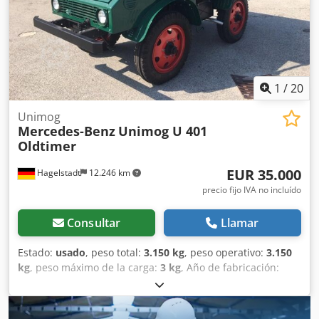
cilindros con 177 CV OM 934, toma de fuerza delantera,
plataforma de carga, enganche de remolque 38,5, versión
con peso de 10 toneladas, matriculación LOF. Se ofrecen
más detalles bajo petición. Ubicación: 93095 Hagelstadt.
Dkedpfx Anoyq Avue Nsr
1
/
20
Unimog
Mercedes-Benz
Unimog U 401
Oldtimer
EUR 35.000
Hagelstadt
12.246 km
precio fijo IVA no incluído
Consultar
Llamar
Estado:
usado
, peso total:
3.150 kg
, peso operativo:
3.150
kg
, peso máximo de la carga:
3 kg
, Año de fabricación:
1955
, velocidad máxima:
30 km/h
, Primera matriculación:
01.06.2026. Aquí vendemos un Mercedes Benz Unimog U
401 restaurado, un vehículo clásico fabricado en 1955.