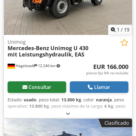
1
/
19
Unimog
Mercedes-Benz
Unimog U 430
mit Leistungshydraulik, EAS
EUR 166.000
Hagelstadt
12.246 km
precio fijo IVA no incluído
Consultar
Llamar
Estado:
usado
, peso total:
13.800 kg
, color:
naranja
, peso
operativo:
13.800 kg
, peso máximo de la carga:
6 kg
, peso
en vacío:
7.200 kg
, tamaño del neumático:
385/65R22.5
,
Año de fabricación:
2021
, longitud total:
5.400 mm
, estado
Clasificado
del neumático:
50 %
, tamaño del neumático delantero:
385/65R22.5 | 50%
, tamaño del neumático trasero: